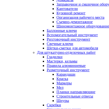
Заправочное и смазочное обор
Кантователи
Кузовной ремонт
Организация рабочего места
Съемно-демонтажное
Шиномонтажное оборудовани
Баллонные ключи
Вспомогательный инструмент
Рихтовочный инструмент
Свечные ключи
Щетки-сметки для автомобиля
Для штукатурно-отделочных работ
Гладилки
Мастерки, кельмы
Правила алюминиевые
Разметочный инструмент
Карандаши
Краска
Маркеры
Мел
Планки направляющие
Строительные отвесы
Шнуры
Скребки