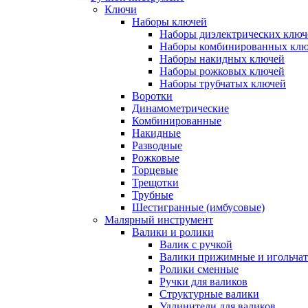
Ключи
Наборы ключей
Наборы диэлектрических ключ
Наборы комбинированных кл
Наборы накидных ключей
Наборы рожковых ключей
Наборы трубчатых ключей
Воротки
Динамометрические
Комбинированные
Накидные
Разводные
Рожковые
Торцевые
Трещотки
Трубные
Шестигранные (имбусовые)
Малярный инструмент
Валики и ролики
Валик с ручкой
Валики прижимные и игольча
Ролики сменные
Ручки для валиков
Структурные валики
Удлинители для валиков