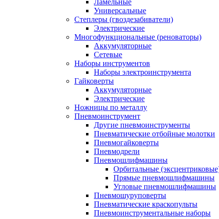
Ламельные
Универсальные
Степлеры (гвоздезабиватели)
Электрические
Многофункциональные (реноваторы)
Аккумуляторные
Сетевые
Наборы инструментов
Наборы электроинструмента
Гайковерты
Аккумуляторные
Электрические
Ножницы по металлу
Пневмоинструмент
Другие пневмоинструменты
Пневматические отбойные молотки
Пневмогайковерты
Пневмодрели
Пневмошлифмашины
Орбитальные (эксцентриковы
Прямые пневмошлифмашины
Угловые пневмошлифмашины
Пневмошуруповерты
Пневматические краскопульты
Пневмоинструментальные наборы