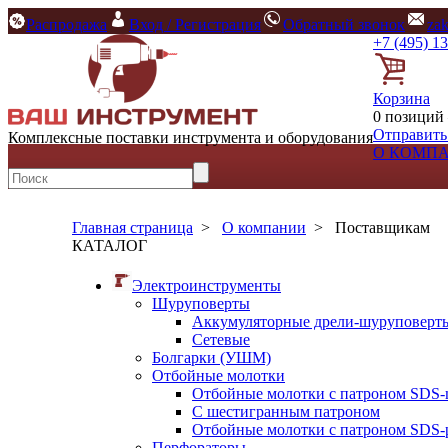
Распродажа
Вход / Регистрация
Обратный звонок
za
+7 (495) 1
Корзина
0 позиций 
Отправить
Комплексные поставки инструмента и оборудования
О КОМП
Главная страница
>
О компании
>
Поставщикам
КАТАЛОГ
Электроинструменты
Шуруповерты
Аккумуляторные дрели-шуруповерт
Сетевые
Болгарки (УШМ)
Отбойные молотки
Отбойные молотки с патроном SDS-
С шестигранным патроном
Отбойные молотки с патроном SDS-p
Перфораторы