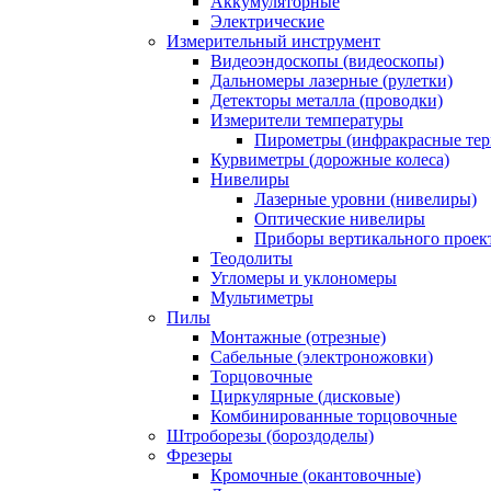
Аккумуляторные
Электрические
Измерительный инструмент
Видеоэндоскопы (видеоскопы)
Дальномеры лазерные (рулетки)
Детекторы металла (проводки)
Измерители температуры
Пирометры (инфракрасные те
Курвиметры (дорожные колеса)
Нивелиры
Лазерные уровни (нивелиры)
Оптические нивелиры
Приборы вертикального проек
Теодолиты
Угломеры и уклономеры
Мультиметры
Пилы
Монтажные (отрезные)
Сабельные (электроножовки)
Торцовочные
Циркулярные (дисковые)
Комбинированные торцовочные
Штроборезы (бороздоделы)
Фрезеры
Кромочные (окантовочные)