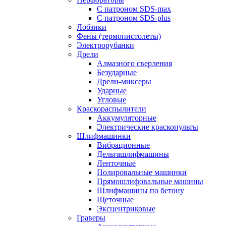
С патроном SDS-max
С патроном SDS-plus
Лобзики
Фены (термопистолеты)
Электрорубанки
Дрели
Алмазного сверления
Безударные
Дрели-миксеры
Ударные
Угловые
Краскораспылители
Аккумуляторные
Электрические краскопульты
Шлифмашинки
Вибрационные
Дельташлифмашины
Ленточные
Полировальные машинки
Прямошлифовальные машины
Шлифмашины по бетону
Щеточные
Эксцентриковые
Граверы