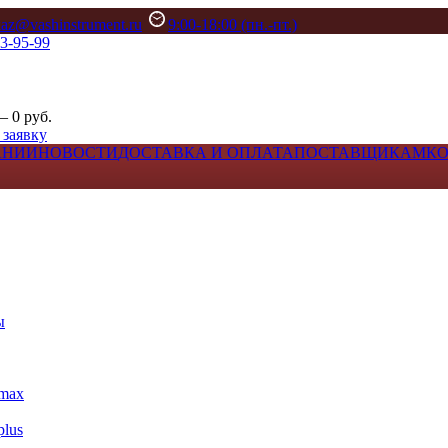
kaz@vashinstrument.ru
9:00-18:00 (пн.-пт.)
33-95-99
– 0 руб.
 заявку
АНИИ
НОВОСТИ
ДОСТАВКА И ОПЛАТА
ПОСТАВЩИКАМ
К
ы
max
lus