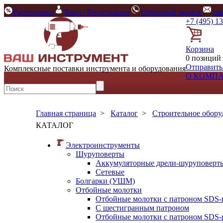
Распродажа
Вход / Регистрация
Обратный звонок
za
+7 (495) 1
Корзина
0 позиций 
Отправить
Комплексные поставки инструмента и оборудования
О КОМП
Главная страница
>
Каталог
>
Строительное обору
КАТАЛОГ
Электроинструменты
Шуруповерты
Аккумуляторные дрели-шуруповерт
Сетевые
Болгарки (УШМ)
Отбойные молотки
Отбойные молотки с патроном SDS-
С шестигранным патроном
Отбойные молотки с патроном SDS-p