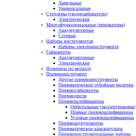
Ламельные
Универсальные
Степлеры (гвоздезабиватели)
Электрические
Многофункциональные (реноваторы)
Аккумуляторные
Сетевые
Наборы инструментов
Наборы электроинструмента
Гайковерты
Аккумуляторные
Электрические
Ножницы по металлу
Пневмоинструмент
Другие пневмоинструменты
Пневматические отбойные молотки
Пневмогайковерты
Пневмодрели
Пневмошлифмашины
Орбитальные (эксцентриковы
Прямые пневмошлифмашины
Угловые пневмошлифмашины
Пневмошуруповерты
Пневматические краскопульты
Пневмоинструментальные наборы