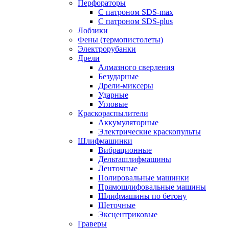
Перфораторы
С патроном SDS-max
С патроном SDS-plus
Лобзики
Фены (термопистолеты)
Электрорубанки
Дрели
Алмазного сверления
Безударные
Дрели-миксеры
Ударные
Угловые
Краскораспылители
Аккумуляторные
Электрические краскопульты
Шлифмашинки
Вибрационные
Дельташлифмашины
Ленточные
Полировальные машинки
Прямошлифовальные машины
Шлифмашины по бетону
Щеточные
Эксцентриковые
Граверы