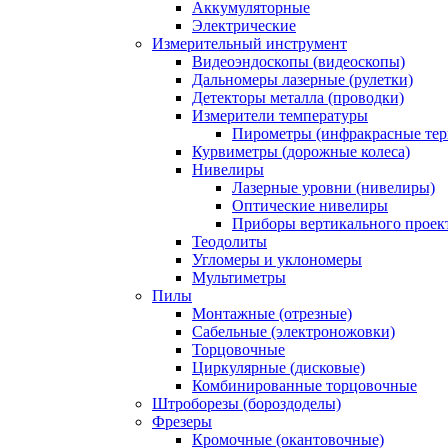
Аккумуляторные
Электрические
Измерительный инструмент
Видеоэндоскопы (видеоскопы)
Дальномеры лазерные (рулетки)
Детекторы металла (проводки)
Измерители температуры
Пирометры (инфракрасные те
Курвиметры (дорожные колеса)
Нивелиры
Лазерные уровни (нивелиры)
Оптические нивелиры
Приборы вертикального проек
Теодолиты
Угломеры и уклономеры
Мультиметры
Пилы
Монтажные (отрезные)
Сабельные (электроножовки)
Торцовочные
Циркулярные (дисковые)
Комбинированные торцовочные
Штроборезы (бороздоделы)
Фрезеры
Кромочные (окантовочные)