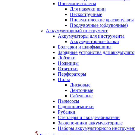
Пневмопистолеты
Для накачки шин
Пескоструйные
Пневматические краскопульты
Продувочные (обдувочные)
Аккумуляторный инструмент
Аккумуляторы для инструмента
Аккумуляторные блоки
Болгарки и шлифмашины
Зарядные устройства для аккумулято
Лобзики
Ножницы
Отвертки
Перфораторы
Пилы
Дисковые
Ленточные
Сабельные
Пылесосы
Радиоприемники
Рубанки
Степлеры и гвоздезабиватели
Заклепочники аккумуляторные
Наборы аккумуляторного инструмен