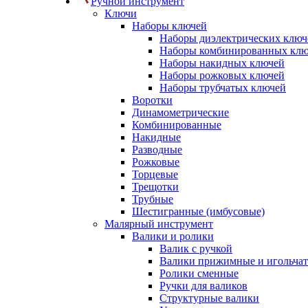
Ручной инструмент
Ключи
Наборы ключей
Наборы диэлектрических ключ
Наборы комбинированных кл
Наборы накидных ключей
Наборы рожковых ключей
Наборы трубчатых ключей
Воротки
Динамометрические
Комбинированные
Накидные
Разводные
Рожковые
Торцевые
Трещотки
Трубные
Шестигранные (имбусовые)
Малярный инструмент
Валики и ролики
Валик с ручкой
Валики прижимные и игольча
Ролики сменные
Ручки для валиков
Структурные валики