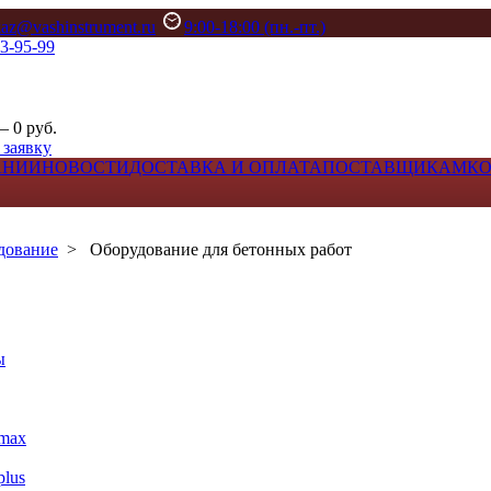
kaz@vashinstrument.ru
9:00-18:00 (пн.-пт.)
33-95-99
– 0 руб.
 заявку
АНИИ
НОВОСТИ
ДОСТАВКА И ОПЛАТА
ПОСТАВЩИКАМ
К
дование
>
Оборудование для бетонных работ
ы
max
lus