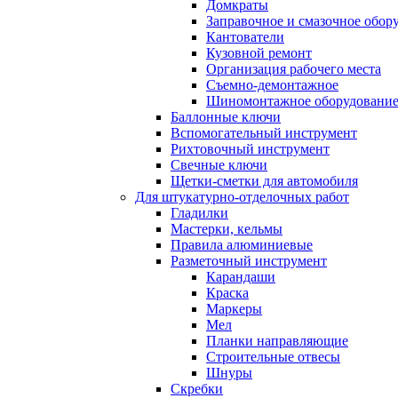
Домкраты
Заправочное и смазочное обор
Кантователи
Кузовной ремонт
Организация рабочего места
Съемно-демонтажное
Шиномонтажное оборудовани
Баллонные ключи
Вспомогательный инструмент
Рихтовочный инструмент
Свечные ключи
Щетки-сметки для автомобиля
Для штукатурно-отделочных работ
Гладилки
Мастерки, кельмы
Правила алюминиевые
Разметочный инструмент
Карандаши
Краска
Маркеры
Мел
Планки направляющие
Строительные отвесы
Шнуры
Скребки