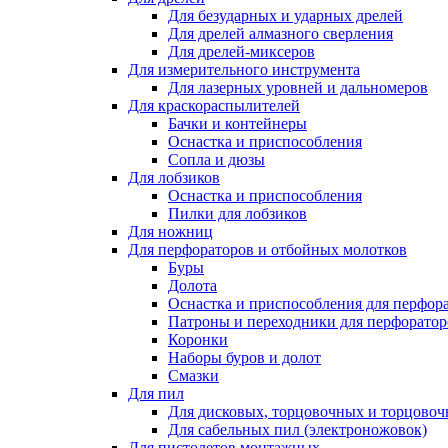
Для безударных и ударных дрелей
Для дрелей алмазного сверления
Для дрелей-миксеров
Для измерительного инструмента
Для лазерных уровней и дальномеров
Для краскораспылителей
Бачки и контейнеры
Оснастка и приспособления
Сопла и дюзы
Для лобзиков
Оснастка и приспособления
Пилки для лобзиков
Для ножниц
Для перфораторов и отбойных молотков
Буры
Долота
Оснастка и приспособления для перфор
Патроны и переходники для перфоратор
Коронки
Наборы буров и долот
Смазки
Для пил
Для дисковых, торцовочных и торцово
Для сабельных пил (электроножовок)
Для пистолетов монтажных