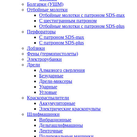
Болгарки (УШМ)
Отбойные молотки
Отбойные молотки с патроном SDS-max
С шестигранным патроном
Отбойные молотки с патроном SDS-plus
Перфораторы
С патроном SDS-max
С патроном SDS-plus
Лобзики
Фены (термопистолеты)
Электрорубанки
Дрели
Алмазного сверления
Безударные
Дрели-миксеры
Ударные
Угловые
Краскораспылители
Аккумуляторные
Электрические краскопульты
Шлифмашинки
Вибрационные
Дельташлифмашины
Ленточные
Полировальные машинки