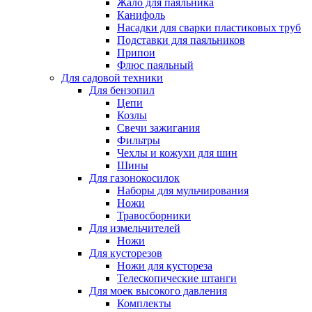
Жало для паяльника
Канифоль
Насадки для сварки пластиковых труб
Подставки для паяльников
Припои
Флюс паяльный
Для садовой техники
Для бензопил
Цепи
Козлы
Свечи зажигания
Фильтры
Чехлы и кожухи для шин
Шины
Для газонокосилок
Наборы для мульчирования
Ножи
Травосборники
Для измельчителей
Ножи
Для кусторезов
Ножи для кустореза
Телескопические штанги
Для моек высокого давления
Комплекты