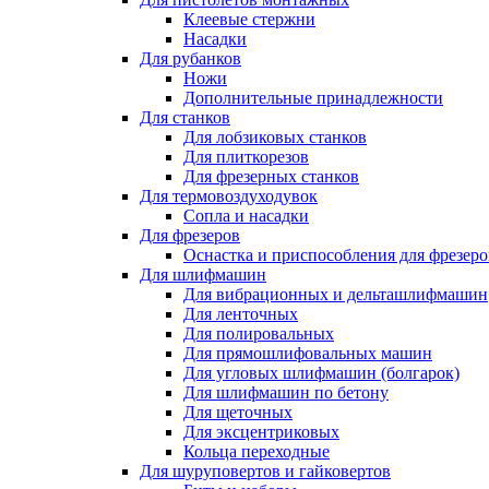
Клеевые стержни
Насадки
Для рубанков
Ножи
Дополнительные принадлежности
Для станков
Для лобзиковых станков
Для плиткорезов
Для фрезерных станков
Для термовоздуходувок
Сопла и насадки
Для фрезеров
Оснастка и приспособления для фрезеро
Для шлифмашин
Для вибрационных и дельташлифмашин
Для ленточных
Для полировальных
Для прямошлифовальных машин
Для угловых шлифмашин (болгарок)
Для шлифмашин по бетону
Для щеточных
Для эксцентриковых
Кольца переходные
Для шуруповертов и гайковертов