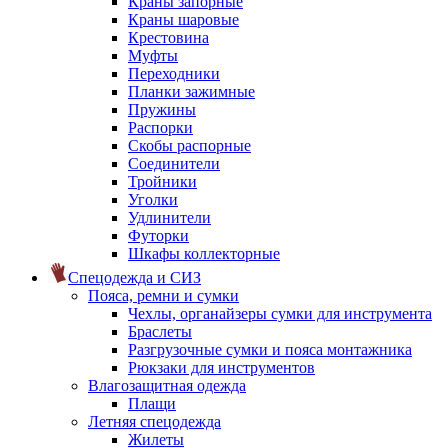
Краны запорные
Краны шаровые
Крестовина
Муфты
Переходники
Планки зажимные
Пружины
Распорки
Скобы распорные
Соединители
Тройники
Уголки
Удлинители
Футорки
Шкафы коллекторные
Спецодежда и СИЗ
Пояса, ремни и сумки
Чехлы, органайзеры сумки для инструмента
Браслеты
Разгрузочные сумки и пояса монтажника
Рюкзаки для инструментов
Влагозащитная одежда
Плащи
Летняя спецодежда
Жилеты