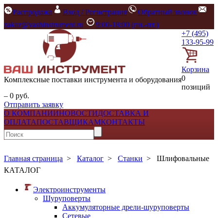
Распродажа
Вход / Регистрация
Обратный звонок
zakaz@vashinstrument.ru
9:00-18:00 (пн.-пт.)
+7 (495)
133-95-99
Корзина
0
Комплексные поставки инструмента и оборудования
позиций
– 0 руб.
Отправить заявку
О КОМПАНИИ
НОВОСТИ
ДОСТАВКА И
ОПЛАТА
ПОСТАВЩИКАМ
КОНТАКТЫ
Главная страница
>
Каталог
>
Станки
>
Шлифовальные
КАТАЛОГ
Электроинструменты
Шуруповерты
Аккумуляторные дрели-шуруповерты
Сетевые