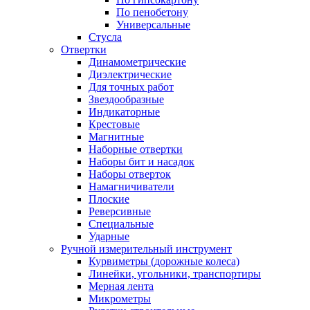
По пенобетону
Универсальные
Стусла
Отвертки
Динамометрические
Диэлектрические
Для точных работ
Звездообразные
Индикаторные
Крестовые
Магнитные
Наборные отвертки
Наборы бит и насадок
Наборы отверток
Намагничиватели
Плоские
Реверсивные
Специальные
Ударные
Ручной измерительный инструмент
Курвиметры (дорожные колеса)
Линейки, угольники, транспортиры
Мерная лента
Микрометры