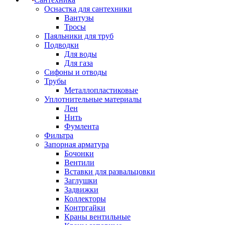
Оснастка для сантехники
Вантузы
Тросы
Паяльники для труб
Подводки
Для воды
Для газа
Сифоны и отводы
Трубы
Металлопластиковые
Уплотнительные материалы
Лен
Нить
Фумлента
Фильтра
Запорная арматура
Бочонки
Вентили
Вставки для развальцовки
Заглушки
Задвижки
Коллекторы
Контргайки
Краны вентильные