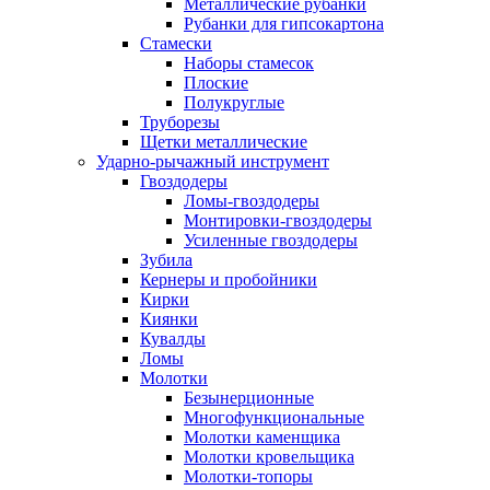
Металлические рубанки
Рубанки для гипсокартона
Стамески
Наборы стамесок
Плоские
Полукруглые
Труборезы
Щетки металлические
Ударно-рычажный инструмент
Гвоздодеры
Ломы-гвоздодеры
Монтировки-гвоздодеры
Усиленные гвоздодеры
Зубила
Кернеры и пробойники
Кирки
Киянки
Кувалды
Ломы
Молотки
Безынерционные
Многофункциональные
Молотки каменщика
Молотки кровельщика
Молотки-топоры