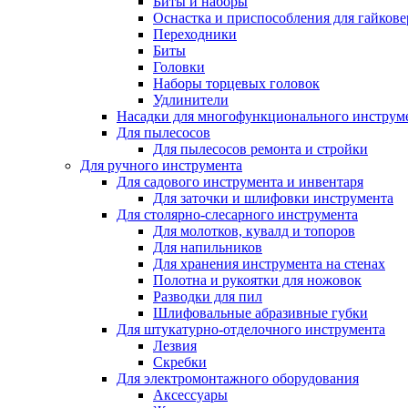
Биты и наборы
Оснастка и приспособления для гайкове
Переходники
Биты
Головки
Наборы торцевых головок
Удлинители
Насадки для многофункционального инструм
Для пылесосов
Для пылесосов ремонта и стройки
Для ручного инструмента
Для садового инструмента и инвентаря
Для заточки и шлифовки инструмента
Для столярно-слесарного инструмента
Для молотков, кувалд и топоров
Для напильников
Для хранения инструмента на стенах
Полотна и рукоятки для ножовок
Разводки для пил
Шлифовальные абразивные губки
Для штукатурно-отделочного инструмента
Лезвия
Скребки
Для электромонтажного оборудования
Аксессуары