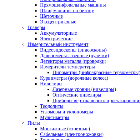
Прямошлифовальные машины
Шлифмашины по бетону
Щеточные
Эксцентриковые
Граверы
Аккумуляторные
Электрические
Измерительный инструмент
Видеоэндоскопы (видеоскопы)
Дальномеры лазерные (рулетки)
Детекторы металла (проводки)
Измерители температуры
Пирометры (инфракрасные термометры
Курвиметры (дорожные колеса)
Нивелиры
Лазерные уровни (нивелиры)
Оптические нивелиры
Приборы вертикального проектировани
Теодолиты
Угломеры и уклономеры
Мультиметры
Пилы
Монтажные (отрезные)
Сабельные (электроножовки)
Торцовочные