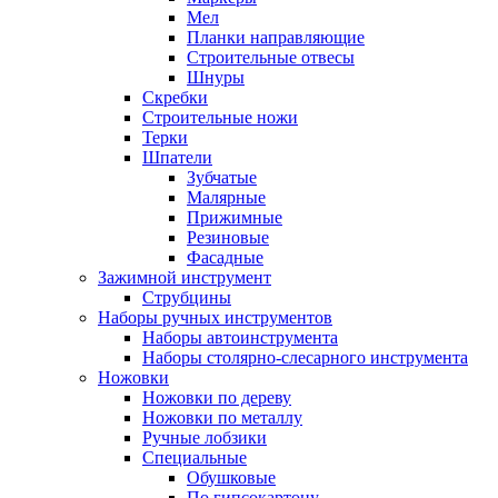
Мел
Планки направляющие
Строительные отвесы
Шнуры
Скребки
Строительные ножи
Терки
Шпатели
Зубчатые
Малярные
Прижимные
Резиновые
Фасадные
Зажимной инструмент
Струбцины
Наборы ручных инструментов
Наборы автоинструмента
Наборы столярно-слесарного инструмента
Ножовки
Ножовки по дереву
Ножовки по металлу
Ручные лобзики
Специальные
Обушковые
По гипсокартону