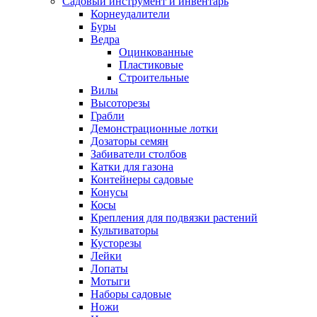
Садовый инструмент и инвентарь
Корнеудалители
Буры
Ведра
Оцинкованные
Пластиковые
Строительные
Вилы
Высоторезы
Грабли
Демонстрационные лотки
Дозаторы семян
Забиватели столбов
Катки для газона
Контейнеры садовые
Конусы
Косы
Крепления для подвязки растений
Культиваторы
Кусторезы
Лейки
Лопаты
Мотыги
Наборы садовые
Ножи