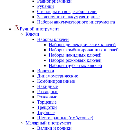
Радиоприемники
Рубанки
Степлеры и гвоздезабиватели
Заклепочники аккумуляторные
Наборы аккумуляторного инструмента
Ручной инструмент
Ключи
Наборы ключей
Наборы диэлектрических ключей
Наборы комбинированных ключей
Наборы накидных ключей
Наборы рожковых ключей
Наборы трубчатых ключей
Воротки
Динамометрические
Комбинированные
Накидные
Разводные
Рожковые
Торцевые
Трещотки
Трубные
Шестигранные (имбусовые)
Малярный инструмент
Валики и ролики