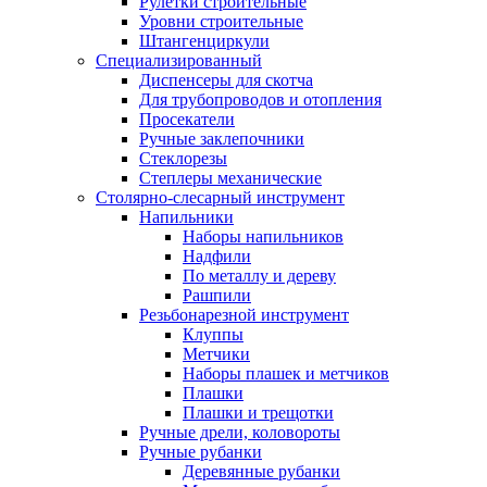
Рулетки строительные
Уровни строительные
Штангенциркули
Специализированный
Диспенсеры для скотча
Для трубопроводов и отопления
Просекатели
Ручные заклепочники
Стеклорезы
Степлеры механические
Столярно-слесарный инструмент
Напильники
Наборы напильников
Надфили
По металлу и дереву
Рашпили
Резьбонарезной инструмент
Клуппы
Метчики
Наборы плашек и метчиков
Плашки
Плашки и трещотки
Ручные дрели, коловороты
Ручные рубанки
Деревянные рубанки