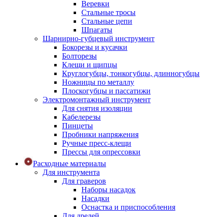
Веревки
Стальные тросы
Стальные цепи
Шпагаты
Шарнирно-губцевый инструмент
Бокорезы и кусачки
Болторезы
Клещи и щипцы
Круглогубцы, тонкогубцы, длинногубцы
Ножницы по металлу
Плоскогубцы и пассатижи
Электромонтажный инструмент
Для снятия изоляции
Кабелерезы
Пинцеты
Пробники напряжения
Ручные пресс-клещи
Прессы для опрессовки
Расходные материалы
Для инструмента
Для граверов
Наборы насадок
Насадки
Оснастка и приспособления
Для дрелей