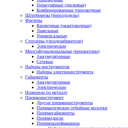
Циркулярные (дисковые)
Комбинированные торцовочные
Штроборезы (бороздоделы)
Фрезеры
Кромочные (окантовочные)
Ламельные
Универсальные
Степлеры (гвоздезабиватели)
Электрические
Многофункциональные (реноваторы)
Аккумуляторные
Сетевые
Наборы инструментов
Наборы электроинструмента
Гайковерты
Аккумуляторные
Электрические
Ножницы по металлу
Пневмоинструмент
Другие пневмоинструменты
Пневматические отбойные молотки
Пневмогайковерты
Пневмодрели
Пневмошлифмашины