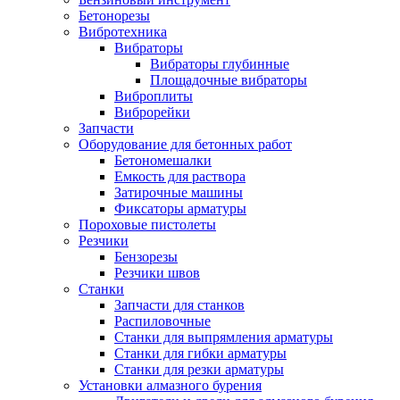
Бетонорезы
Вибротехника
Вибраторы
Вибраторы глубинные
Площадочные вибраторы
Виброплиты
Виброрейки
Запчасти
Оборудование для бетонных работ
Бетономешалки
Емкость для раствора
Затирочные машины
Фиксаторы арматуры
Пороховые пистолеты
Резчики
Бензорезы
Резчики швов
Станки
Запчасти для станков
Распиловочные
Станки для выпрямления арматуры
Станки для гибки арматуры
Станки для резки арматуры
Установки алмазного бурения