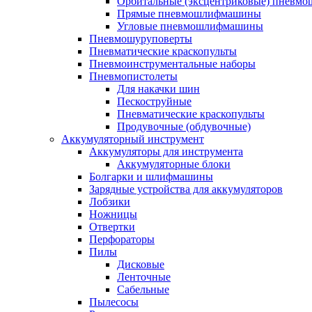
Орбитальные (эксцентриковые) пнев
Прямые пневмошлифмашины
Угловые пневмошлифмашины
Пневмошуруповерты
Пневматические краскопульты
Пневмоинструментальные наборы
Пневмопистолеты
Для накачки шин
Пескоструйные
Пневматические краскопульты
Продувочные (обдувочные)
Аккумуляторный инструмент
Аккумуляторы для инструмента
Аккумуляторные блоки
Болгарки и шлифмашины
Зарядные устройства для аккумуляторов
Лобзики
Ножницы
Отвертки
Перфораторы
Пилы
Дисковые
Ленточные
Сабельные
Пылесосы