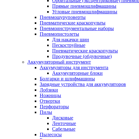
Орбитальные (эксцентриковые) пнев
Прямые пневмошлифмашины
Угловые пневмошлифмашины
Пневмошуруповерты
Пневматические краскопульты
Пневмоинструментальные наборы
Пневмопистолеты
Для накачки шин
Пескоструйные
Пневматические краскопульты
Продувочные (обдувочные)
Аккумуляторный инструмент
Аккумуляторы для инструмента
Аккумуляторные блоки
Болгарки и шлифмашины
Зарядные устройства для аккумуляторов
Лобзики
Ножницы
Отвертки
Перфораторы
Пилы
Дисковые
Ленточные
Сабельные
Пылесосы