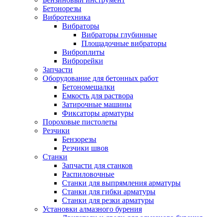
Бетонорезы
Вибротехника
Вибраторы
Вибраторы глубинные
Площадочные вибраторы
Виброплиты
Виброрейки
Запчасти
Оборудование для бетонных работ
Бетономешалки
Емкость для раствора
Затирочные машины
Фиксаторы арматуры
Пороховые пистолеты
Резчики
Бензорезы
Резчики швов
Станки
Запчасти для станков
Распиловочные
Станки для выпрямления арматуры
Станки для гибки арматуры
Станки для резки арматуры
Установки алмазного бурения