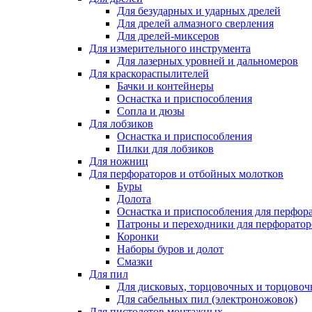
Для безударных и ударных дрелей
Для дрелей алмазного сверления
Для дрелей-миксеров
Для измерительного инструмента
Для лазерных уровней и дальномеров
Для краскораспылителей
Бачки и контейнеры
Оснастка и приспособления
Сопла и дюзы
Для лобзиков
Оснастка и приспособления
Пилки для лобзиков
Для ножниц
Для перфораторов и отбойных молотков
Буры
Долота
Оснастка и приспособления для перфор
Патроны и переходники для перфоратор
Коронки
Наборы буров и долот
Смазки
Для пил
Для дисковых, торцовочных и торцово
Для сабельных пил (электроножовок)
Для пистолетов монтажных