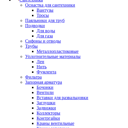
Оснастка для сантехники
Вантузы
Тросы
Паяльники для труб
Подводки
Для воды
Для газа
Сифоны и отводы
Трубы
Металлопластиковые
Уплотнительные материалы
Лен
Нить
Фумлента
Фильтра
Запорная арматура
Бочонки
Вентили
Вставки для развальцовки
Заглушки
Задвижки
Коллекторы
Контргайки
Краны вентильные