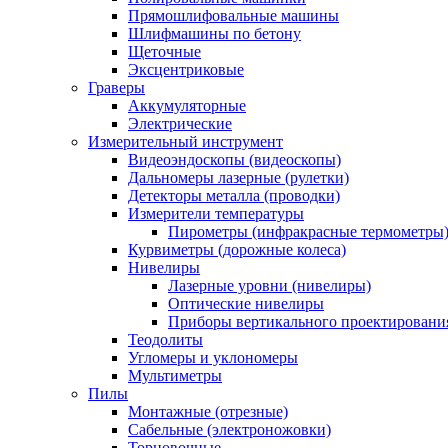
Прямошлифовальные машины
Шлифмашины по бетону
Щеточные
Эксцентриковые
Граверы
Аккумуляторные
Электрические
Измерительный инструмент
Видеоэндоскопы (видеоскопы)
Дальномеры лазерные (рулетки)
Детекторы металла (проводки)
Измерители температуры
Пирометры (инфракрасные термометры
Курвиметры (дорожные колеса)
Нивелиры
Лазерные уровни (нивелиры)
Оптические нивелиры
Приборы вертикального проектировани
Теодолиты
Угломеры и уклономеры
Мультиметры
Пилы
Монтажные (отрезные)
Сабельные (электроножовки)
Торцовочные