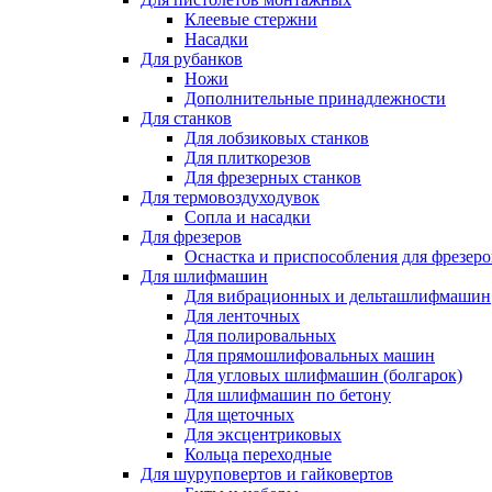
Клеевые стержни
Насадки
Для рубанков
Ножи
Дополнительные принадлежности
Для станков
Для лобзиковых станков
Для плиткорезов
Для фрезерных станков
Для термовоздуходувок
Сопла и насадки
Для фрезеров
Оснастка и приспособления для фрезеро
Для шлифмашин
Для вибрационных и дельташлифмашин
Для ленточных
Для полировальных
Для прямошлифовальных машин
Для угловых шлифмашин (болгарок)
Для шлифмашин по бетону
Для щеточных
Для эксцентриковых
Кольца переходные
Для шуруповертов и гайковертов