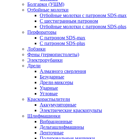
Болгарки (УШМ)
Отбойные молотки
Отбойные молотки с патроном SDS-max
С шестигранным патроном
Отбойные молотки с патроном SDS-plus
Перфораторы
С патроном SDS-max
С патроном SDS-plus
Лобзики
Фены (термопистолеты)
Электрорубанки
Дрели
Алмазного сверления
Безударные
Дрели-миксеры
Ударные
Угловые
Краскораспылители
Аккумуляторные
Электрические краскопульты
Шлифмашинки
Вибрационные
Дельташлифмашины
Ленточные
Полировальные машинки