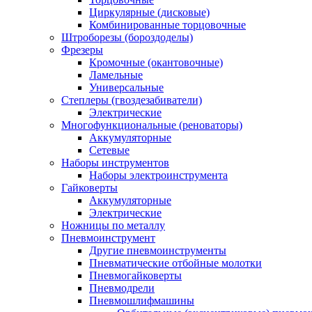
Циркулярные (дисковые)
Комбинированные торцовочные
Штроборезы (бороздоделы)
Фрезеры
Кромочные (окантовочные)
Ламельные
Универсальные
Степлеры (гвоздезабиватели)
Электрические
Многофункциональные (реноваторы)
Аккумуляторные
Сетевые
Наборы инструментов
Наборы электроинструмента
Гайковерты
Аккумуляторные
Электрические
Ножницы по металлу
Пневмоинструмент
Другие пневмоинструменты
Пневматические отбойные молотки
Пневмогайковерты
Пневмодрели
Пневмошлифмашины