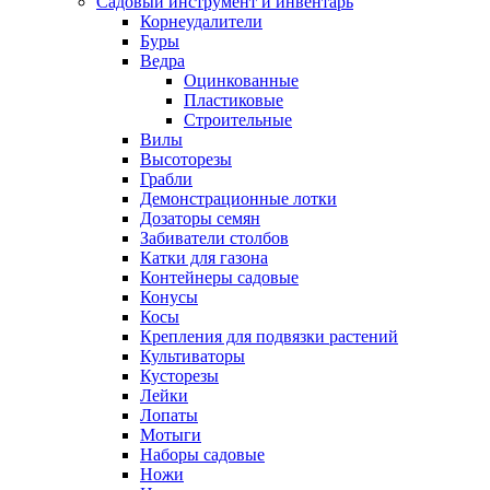
Садовый инструмент и инвентарь
Корнеудалители
Буры
Ведра
Оцинкованные
Пластиковые
Строительные
Вилы
Высоторезы
Грабли
Демонстрационные лотки
Дозаторы семян
Забиватели столбов
Катки для газона
Контейнеры садовые
Конусы
Косы
Крепления для подвязки растений
Культиваторы
Кусторезы
Лейки
Лопаты
Мотыги
Наборы садовые
Ножи