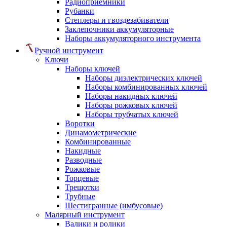
Радиоприемники
Рубанки
Степлеры и гвоздезабиватели
Заклепочники аккумуляторные
Наборы аккумуляторного инструмента
Ручной инструмент
Ключи
Наборы ключей
Наборы диэлектрических ключей
Наборы комбинированных ключей
Наборы накидных ключей
Наборы рожковых ключей
Наборы трубчатых ключей
Воротки
Динамометрические
Комбинированные
Накидные
Разводные
Рожковые
Торцевые
Трещотки
Трубные
Шестигранные (имбусовые)
Малярный инструмент
Валики и ролики