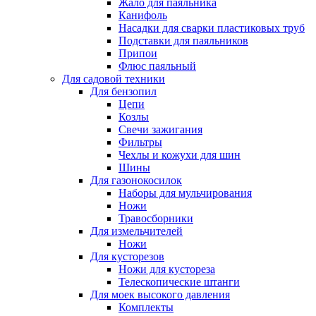
Жало для паяльника
Канифоль
Насадки для сварки пластиковых труб
Подставки для паяльников
Припои
Флюс паяльный
Для садовой техники
Для бензопил
Цепи
Козлы
Свечи зажигания
Фильтры
Чехлы и кожухи для шин
Шины
Для газонокосилок
Наборы для мульчирования
Ножи
Травосборники
Для измельчителей
Ножи
Для кусторезов
Ножи для кустореза
Телескопические штанги
Для моек высокого давления
Комплекты