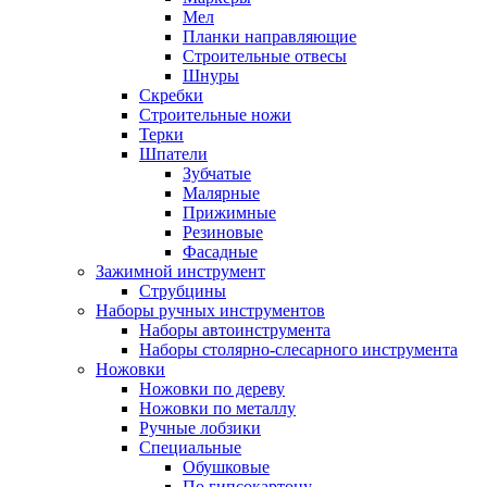
Мел
Планки направляющие
Строительные отвесы
Шнуры
Скребки
Строительные ножи
Терки
Шпатели
Зубчатые
Малярные
Прижимные
Резиновые
Фасадные
Зажимной инструмент
Струбцины
Наборы ручных инструментов
Наборы автоинструмента
Наборы столярно-слесарного инструмента
Ножовки
Ножовки по дереву
Ножовки по металлу
Ручные лобзики
Специальные
Обушковые
По гипсокартону