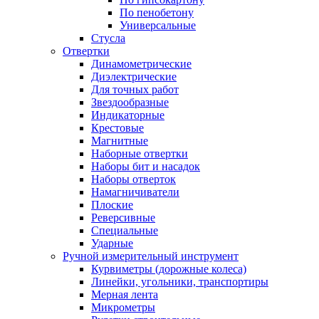
По пенобетону
Универсальные
Стусла
Отвертки
Динамометрические
Диэлектрические
Для точных работ
Звездообразные
Индикаторные
Крестовые
Магнитные
Наборные отвертки
Наборы бит и насадок
Наборы отверток
Намагничиватели
Плоские
Реверсивные
Специальные
Ударные
Ручной измерительный инструмент
Курвиметры (дорожные колеса)
Линейки, угольники, транспортиры
Мерная лента
Микрометры