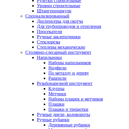
Рулетки строительные
Уровни строительные
Штангенциркули
Специализированный
Диспенсеры для скотча
Для трубопроводов и отопления
Просекатели
Ручные заклепочники
Стеклорезы
Степлеры механические
Столярно-слесарный инструмент
Напильники
Наборы напильников
Надфили
По металлу и дереву
Рашпили
Резьбонарезной инструмент
Клуппы
Метчики
Наборы плашек и метчиков
Плашки
Плашки и трещотки
Ручные дрели, коловороты
Ручные рубанки
Деревянные рубанки