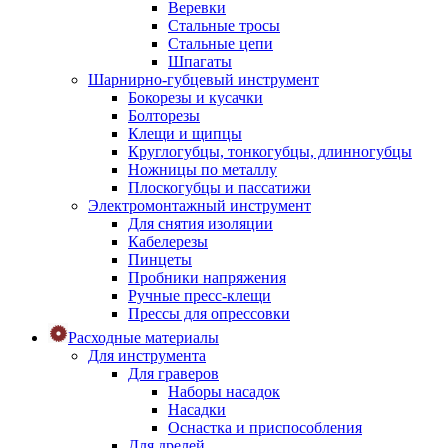
Веревки
Стальные тросы
Стальные цепи
Шпагаты
Шарнирно-губцевый инструмент
Бокорезы и кусачки
Болторезы
Клещи и щипцы
Круглогубцы, тонкогубцы, длинногубцы
Ножницы по металлу
Плоскогубцы и пассатижи
Электромонтажный инструмент
Для снятия изоляции
Кабелерезы
Пинцеты
Пробники напряжения
Ручные пресс-клещи
Прессы для опрессовки
Расходные материалы
Для инструмента
Для граверов
Наборы насадок
Насадки
Оснастка и приспособления
Для дрелей