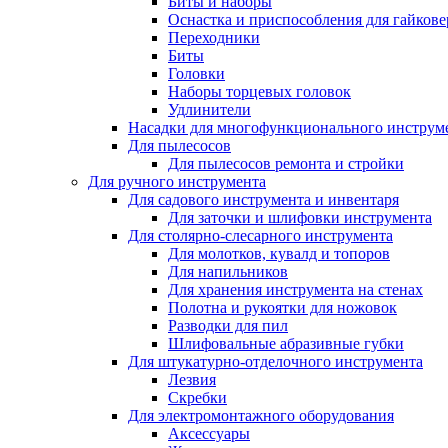
Биты и наборы
Оснастка и приспособления для гайкове
Переходники
Биты
Головки
Наборы торцевых головок
Удлинители
Насадки для многофункционального инструм
Для пылесосов
Для пылесосов ремонта и стройки
Для ручного инструмента
Для садового инструмента и инвентаря
Для заточки и шлифовки инструмента
Для столярно-слесарного инструмента
Для молотков, кувалд и топоров
Для напильников
Для хранения инструмента на стенах
Полотна и рукоятки для ножовок
Разводки для пил
Шлифовальные абразивные губки
Для штукатурно-отделочного инструмента
Лезвия
Скребки
Для электромонтажного оборудования
Аксессуары