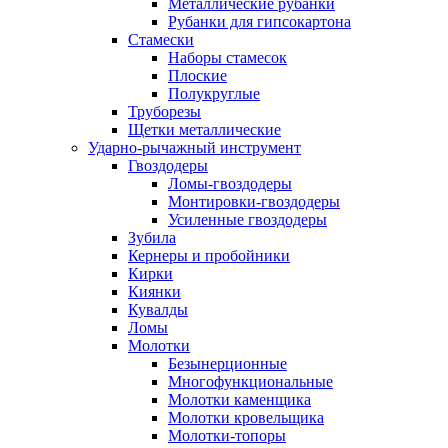
Металлические рубанки
Рубанки для гипсокартона
Стамески
Наборы стамесок
Плоские
Полукруглые
Труборезы
Щетки металлические
Ударно-рычажный инструмент
Гвоздодеры
Ломы-гвоздодеры
Монтировки-гвоздодеры
Усиленные гвоздодеры
Зубила
Кернеры и пробойники
Кирки
Киянки
Кувалды
Ломы
Молотки
Безынерционные
Многофункциональные
Молотки каменщика
Молотки кровельщика
Молотки-топоры