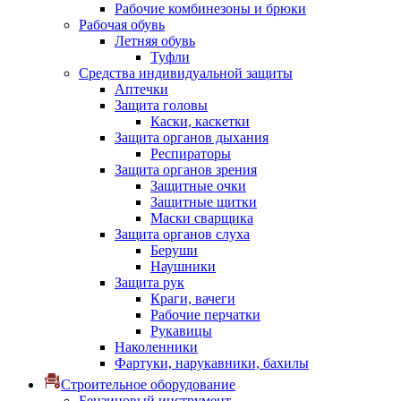
Рабочие комбинезоны и брюки
Рабочая обувь
Летняя обувь
Туфли
Средства индивидуальной защиты
Аптечки
Защита головы
Каски, каскетки
Защита органов дыхания
Респираторы
Защита органов зрения
Защитные очки
Защитные щитки
Маски сварщика
Защита органов слуха
Беруши
Наушники
Защита рук
Краги, вачеги
Рабочие перчатки
Рукавицы
Наколенники
Фартуки, нарукавники, бахилы
Строительное оборудование
Бензиновый инструмент