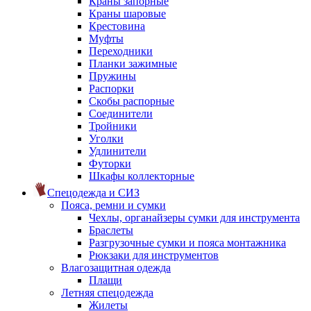
Краны запорные
Краны шаровые
Крестовина
Муфты
Переходники
Планки зажимные
Пружины
Распорки
Скобы распорные
Соединители
Тройники
Уголки
Удлинители
Футорки
Шкафы коллекторные
Спецодежда и СИЗ
Пояса, ремни и сумки
Чехлы, органайзеры сумки для инструмента
Браслеты
Разгрузочные сумки и пояса монтажника
Рюкзаки для инструментов
Влагозащитная одежда
Плащи
Летняя спецодежда
Жилеты