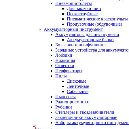
Пневмопистолеты
Для накачки шин
Пескоструйные
Пневматические краскопульты
Продувочные (обдувочные)
Аккумуляторный инструмент
Аккумуляторы для инструмента
Аккумуляторные блоки
Болгарки и шлифмашины
Зарядные устройства для аккумулято
Лобзики
Ножницы
Отвертки
Перфораторы
Пилы
Дисковые
Ленточные
Сабельные
Пылесосы
Радиоприемники
Рубанки
Степлеры и гвоздезабиватели
Заклепочники аккумуляторные
Наборы аккумуляторного инструмен