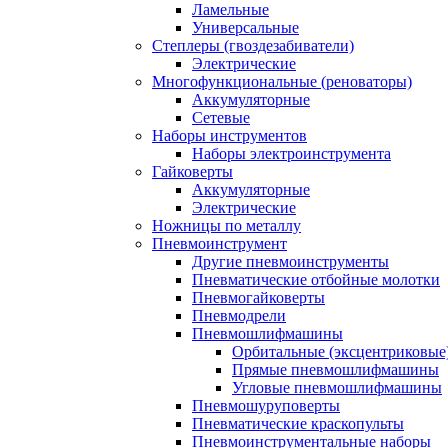
Ламельные
Универсальные
Степлеры (гвоздезабиватели)
Электрические
Многофункциональные (реноваторы)
Аккумуляторные
Сетевые
Наборы инструментов
Наборы электроинструмента
Гайковерты
Аккумуляторные
Электрические
Ножницы по металлу
Пневмоинструмент
Другие пневмоинструменты
Пневматические отбойные молотки
Пневмогайковерты
Пневмодрели
Пневмошлифмашины
Орбитальные (эксцентриковы
Прямые пневмошлифмашины
Угловые пневмошлифмашины
Пневмошуруповерты
Пневматические краскопульты
Пневмоинструментальные наборы