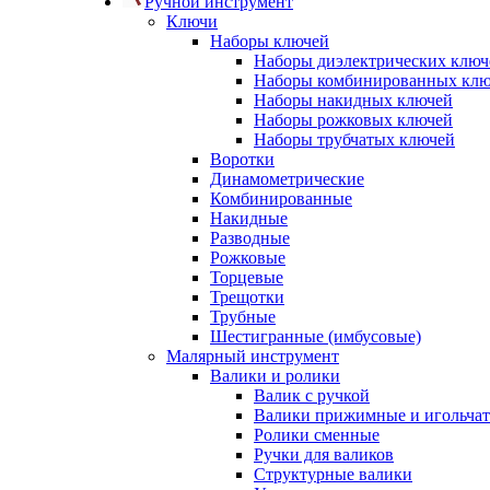
Ручной инструмент
Ключи
Наборы ключей
Наборы диэлектрических ключ
Наборы комбинированных кл
Наборы накидных ключей
Наборы рожковых ключей
Наборы трубчатых ключей
Воротки
Динамометрические
Комбинированные
Накидные
Разводные
Рожковые
Торцевые
Трещотки
Трубные
Шестигранные (имбусовые)
Малярный инструмент
Валики и ролики
Валик с ручкой
Валики прижимные и игольча
Ролики сменные
Ручки для валиков
Структурные валики