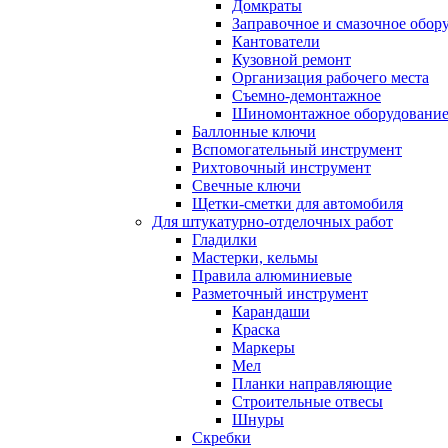
Домкраты
Заправочное и смазочное обор
Кантователи
Кузовной ремонт
Организация рабочего места
Съемно-демонтажное
Шиномонтажное оборудовани
Баллонные ключи
Вспомогательный инструмент
Рихтовочный инструмент
Свечные ключи
Щетки-сметки для автомобиля
Для штукатурно-отделочных работ
Гладилки
Мастерки, кельмы
Правила алюминиевые
Разметочный инструмент
Карандаши
Краска
Маркеры
Мел
Планки направляющие
Строительные отвесы
Шнуры
Скребки