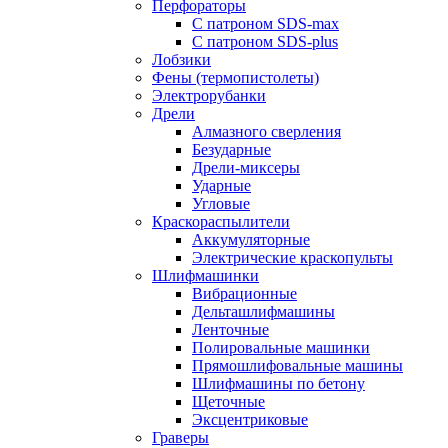
Перфораторы
С патроном SDS-max
С патроном SDS-plus
Лобзики
Фены (термопистолеты)
Электрорубанки
Дрели
Алмазного сверления
Безударные
Дрели-миксеры
Ударные
Угловые
Краскораспылители
Аккумуляторные
Электрические краскопульты
Шлифмашинки
Вибрационные
Дельташлифмашины
Ленточные
Полировальные машинки
Прямошлифовальные машины
Шлифмашины по бетону
Щеточные
Эксцентриковые
Граверы