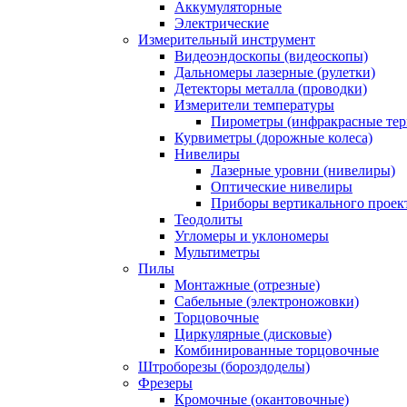
Аккумуляторные
Электрические
Измерительный инструмент
Видеоэндоскопы (видеоскопы)
Дальномеры лазерные (рулетки)
Детекторы металла (проводки)
Измерители температуры
Пирометры (инфракрасные те
Курвиметры (дорожные колеса)
Нивелиры
Лазерные уровни (нивелиры)
Оптические нивелиры
Приборы вертикального проек
Теодолиты
Угломеры и уклономеры
Мультиметры
Пилы
Монтажные (отрезные)
Сабельные (электроножовки)
Торцовочные
Циркулярные (дисковые)
Комбинированные торцовочные
Штроборезы (бороздоделы)
Фрезеры
Кромочные (окантовочные)