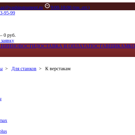
kaz@vashinstrument.ru
9:00-18:00 (пн.-пт.)
33-95-99
– 0 руб.
 заявку
АНИИ
НОВОСТИ
ДОСТАВКА И ОПЛАТА
ПОСТАВЩИКАМ
К
лы
>
Для станков
>
К верстакам
ы
max
lus