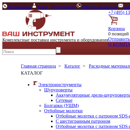
Распродажа
Вход / Регистрация
Обратный звонок
za
+7 (495) 1
Корзина
0 позиций 
Отправить
Комплексные поставки инструмента и оборудования
О КОМП
Главная страница
>
Каталог
>
Расходные материа
КАТАЛОГ
Электроинструменты
Шуруповерты
Аккумуляторные дрели-шуруповерт
Сетевые
Болгарки (УШМ)
Отбойные молотки
Отбойные молотки с патроном SDS-
С шестигранным патроном
Отбойные молотки с патроном SDS-p