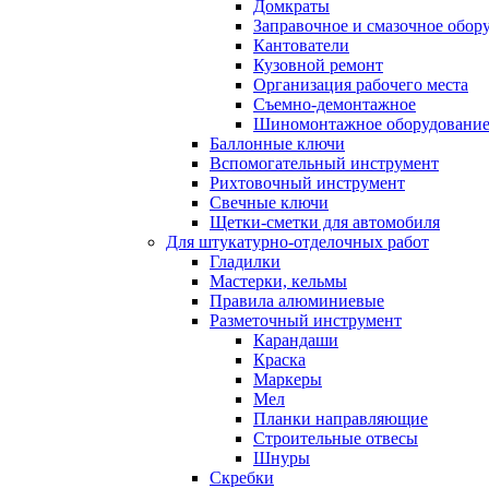
Домкраты
Заправочное и смазочное обор
Кантователи
Кузовной ремонт
Организация рабочего места
Съемно-демонтажное
Шиномонтажное оборудовани
Баллонные ключи
Вспомогательный инструмент
Рихтовочный инструмент
Свечные ключи
Щетки-сметки для автомобиля
Для штукатурно-отделочных работ
Гладилки
Мастерки, кельмы
Правила алюминиевые
Разметочный инструмент
Карандаши
Краска
Маркеры
Мел
Планки направляющие
Строительные отвесы
Шнуры
Скребки