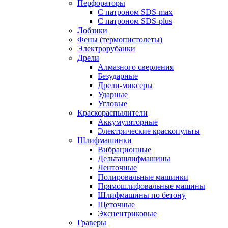
Перфораторы
С патроном SDS-max
С патроном SDS-plus
Лобзики
Фены (термопистолеты)
Электрорубанки
Дрели
Алмазного сверления
Безударные
Дрели-миксеры
Ударные
Угловые
Краскораспылители
Аккумуляторные
Электрические краскопульты
Шлифмашинки
Вибрационные
Дельташлифмашины
Ленточные
Полировальные машинки
Прямошлифовальные машины
Шлифмашины по бетону
Щеточные
Эксцентриковые
Граверы