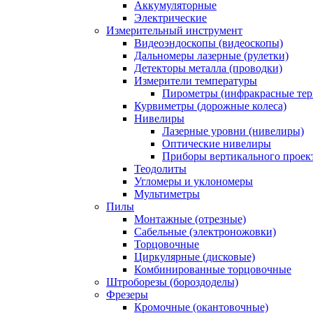
Аккумуляторные
Электрические
Измерительный инструмент
Видеоэндоскопы (видеоскопы)
Дальномеры лазерные (рулетки)
Детекторы металла (проводки)
Измерители температуры
Пирометры (инфракрасные те
Курвиметры (дорожные колеса)
Нивелиры
Лазерные уровни (нивелиры)
Оптические нивелиры
Приборы вертикального проек
Теодолиты
Угломеры и уклономеры
Мультиметры
Пилы
Монтажные (отрезные)
Сабельные (электроножовки)
Торцовочные
Циркулярные (дисковые)
Комбинированные торцовочные
Штроборезы (бороздоделы)
Фрезеры
Кромочные (окантовочные)