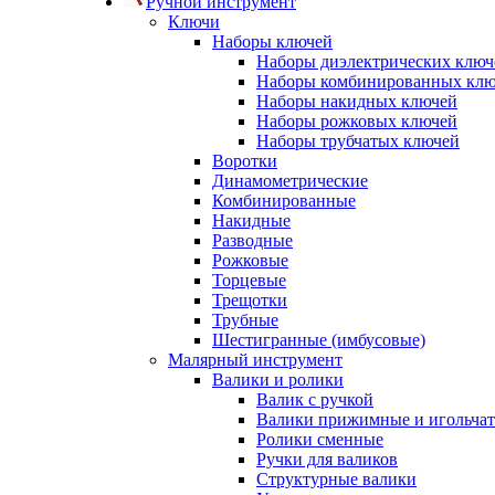
Ручной инструмент
Ключи
Наборы ключей
Наборы диэлектрических ключ
Наборы комбинированных кл
Наборы накидных ключей
Наборы рожковых ключей
Наборы трубчатых ключей
Воротки
Динамометрические
Комбинированные
Накидные
Разводные
Рожковые
Торцевые
Трещотки
Трубные
Шестигранные (имбусовые)
Малярный инструмент
Валики и ролики
Валик с ручкой
Валики прижимные и игольча
Ролики сменные
Ручки для валиков
Структурные валики