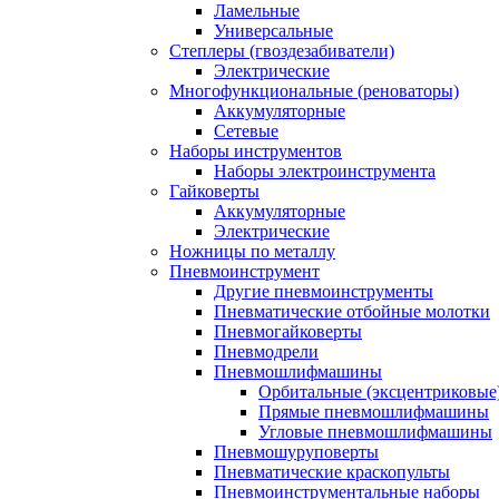
Ламельные
Универсальные
Степлеры (гвоздезабиватели)
Электрические
Многофункциональные (реноваторы)
Аккумуляторные
Сетевые
Наборы инструментов
Наборы электроинструмента
Гайковерты
Аккумуляторные
Электрические
Ножницы по металлу
Пневмоинструмент
Другие пневмоинструменты
Пневматические отбойные молотки
Пневмогайковерты
Пневмодрели
Пневмошлифмашины
Орбитальные (эксцентриковы
Прямые пневмошлифмашины
Угловые пневмошлифмашины
Пневмошуруповерты
Пневматические краскопульты
Пневмоинструментальные наборы