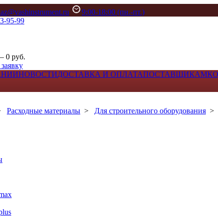
kaz@vashinstrument.ru
9:00-18:00 (пн.-пт.)
33-95-99
– 0 руб.
 заявку
АНИИ
НОВОСТИ
ДОСТАВКА И ОПЛАТА
ПОСТАВЩИКАМ
К
>
Расходные материалы
>
Для строительного оборудования
ы
max
lus