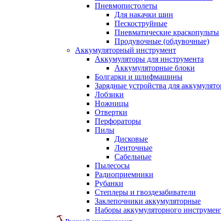
Пневмопистолеты
Для накачки шин
Пескоструйные
Пневматические краскопульты
Продувочные (обдувочные)
Аккумуляторный инструмент
Аккумуляторы для инструмента
Аккумуляторные блоки
Болгарки и шлифмашины
Зарядные устройства для аккумулято
Лобзики
Ножницы
Отвертки
Перфораторы
Пилы
Дисковые
Ленточные
Сабельные
Пылесосы
Радиоприемники
Рубанки
Степлеры и гвоздезабиватели
Заклепочники аккумуляторные
Наборы аккумуляторного инструмен