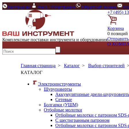
Распродажа
Вход / Регистрация
Обратный звонок
za
+7 (495) 1
Корзина
0 позиций 
Отправить
Комплексные поставки инструмента и оборудования
О КОМП
Главная страница
>
Каталог
>
Выбор строителей
КАТАЛОГ
Электроинструменты
Шуруповерты
Аккумуляторные дрели-шуруповерт
Сетевые
Болгарки (УШМ)
Отбойные молотки
Отбойные молотки с патроном SDS-
С шестигранным патроном
Отбойные молотки с патроном SDS-p