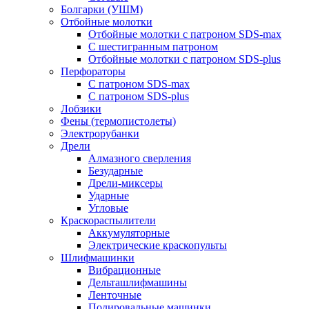
Болгарки (УШМ)
Отбойные молотки
Отбойные молотки с патроном SDS-max
С шестигранным патроном
Отбойные молотки с патроном SDS-plus
Перфораторы
С патроном SDS-max
С патроном SDS-plus
Лобзики
Фены (термопистолеты)
Электрорубанки
Дрели
Алмазного сверления
Безударные
Дрели-миксеры
Ударные
Угловые
Краскораспылители
Аккумуляторные
Электрические краскопульты
Шлифмашинки
Вибрационные
Дельташлифмашины
Ленточные
Полировальные машинки