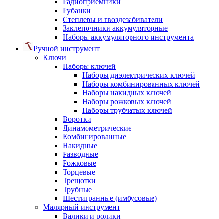
Радиоприемники
Рубанки
Степлеры и гвоздезабиватели
Заклепочники аккумуляторные
Наборы аккумуляторного инструмента
Ручной инструмент
Ключи
Наборы ключей
Наборы диэлектрических ключей
Наборы комбинированных ключей
Наборы накидных ключей
Наборы рожковых ключей
Наборы трубчатых ключей
Воротки
Динамометрические
Комбинированные
Накидные
Разводные
Рожковые
Торцевые
Трещотки
Трубные
Шестигранные (имбусовые)
Малярный инструмент
Валики и ролики