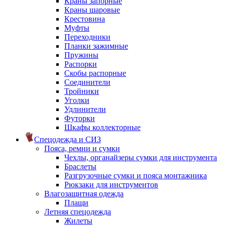
Краны запорные
Краны шаровые
Крестовина
Муфты
Переходники
Планки зажимные
Пружины
Распорки
Скобы распорные
Соединители
Тройники
Уголки
Удлинители
Футорки
Шкафы коллекторные
Спецодежда и СИЗ
Пояса, ремни и сумки
Чехлы, органайзеры сумки для инструмента
Браслеты
Разгрузочные сумки и пояса монтажника
Рюкзаки для инструментов
Влагозащитная одежда
Плащи
Летняя спецодежда
Жилеты