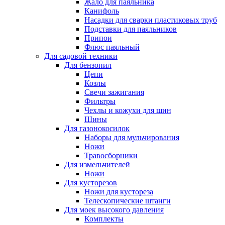
Жало для паяльника
Канифоль
Насадки для сварки пластиковых труб
Подставки для паяльников
Припои
Флюс паяльный
Для садовой техники
Для бензопил
Цепи
Козлы
Свечи зажигания
Фильтры
Чехлы и кожухи для шин
Шины
Для газонокосилок
Наборы для мульчирования
Ножи
Травосборники
Для измельчителей
Ножи
Для кусторезов
Ножи для кустореза
Телескопические штанги
Для моек высокого давления
Комплекты