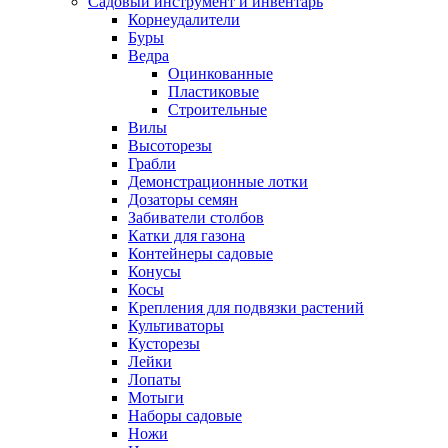
Садовый инструмент и инвентарь
Корнеудалители
Буры
Ведра
Оцинкованные
Пластиковые
Строительные
Вилы
Высоторезы
Грабли
Демонстрационные лотки
Дозаторы семян
Забиватели столбов
Катки для газона
Контейнеры садовые
Конусы
Косы
Крепления для подвязки растений
Культиваторы
Кусторезы
Лейки
Лопаты
Мотыги
Наборы садовые
Ножи