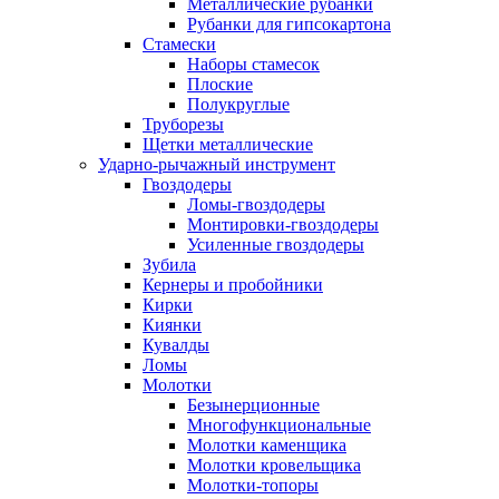
Металлические рубанки
Рубанки для гипсокартона
Стамески
Наборы стамесок
Плоские
Полукруглые
Труборезы
Щетки металлические
Ударно-рычажный инструмент
Гвоздодеры
Ломы-гвоздодеры
Монтировки-гвоздодеры
Усиленные гвоздодеры
Зубила
Кернеры и пробойники
Кирки
Киянки
Кувалды
Ломы
Молотки
Безынерционные
Многофункциональные
Молотки каменщика
Молотки кровельщика
Молотки-топоры