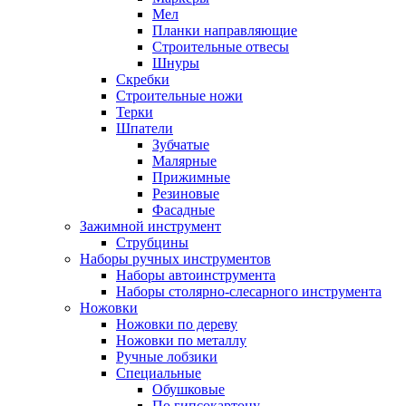
Мел
Планки направляющие
Строительные отвесы
Шнуры
Скребки
Строительные ножи
Терки
Шпатели
Зубчатые
Малярные
Прижимные
Резиновые
Фасадные
Зажимной инструмент
Струбцины
Наборы ручных инструментов
Наборы автоинструмента
Наборы столярно-слесарного инструмента
Ножовки
Ножовки по дереву
Ножовки по металлу
Ручные лобзики
Специальные
Обушковые
По гипсокартону