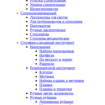
Рулетки строительные
Уровни строительные
Штангенциркули
Специализированный
Диспенсеры для скотча
Для трубопроводов и отопления
Просекатели
Ручные заклепочники
Стеклорезы
Степлеры механические
Столярно-слесарный инструмент
Напильники
Наборы напильников
Надфили
По металлу и дереву
Рашпили
Резьбонарезной инструмент
Клуппы
Метчики
Наборы плашек и метчиков
Плашки
Плашки и трещотки
Ручные дрели, коловороты
Ручные рубанки
Деревянные рубанки