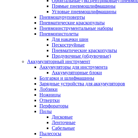
Орбитальные (эксцентриковые) пнев
Прямые пневмошлифмашины
Угловые пневмошлифмашины
Пневмошуруповерты
Пневматические краскопульты
Пневмоинструментальные наборы
Пневмопистолеты
Для накачки шин
Пескоструйные
Пневматические краскопульты
Продувочные (обдувочные)
Аккумуляторный инструмент
Аккумуляторы для инструмента
Аккумуляторные блоки
Болгарки и шлифмашины
Зарядные устройства для аккумуляторов
Лобзики
Ножницы
Отвертки
Перфораторы
Пилы
Дисковые
Ленточные
Сабельные
Пылесосы