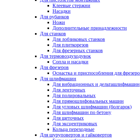
Клеевые стержни
Насадки
Для рубанков
Ножи
Дополнительные принадлежности
Для станков
Для лобзиковых станков
Для плиткорезов
Для фрезерных станков
Для термовоздуходувок
Сопла и насадки
Для фрезеров
Оснастка и приспособления для фрезеро
Для шлифмашин
Для вибрационных и дельташлифмашин
Для ленточных
Для полировальных
Для прямошлифовальных машин
Для угловых шлифмашин (болгарок)
Для шлифмашин по бетону
Для щеточных
Для эксцентриковых
Кольца переходные
Для шуруповертов и гайковертов