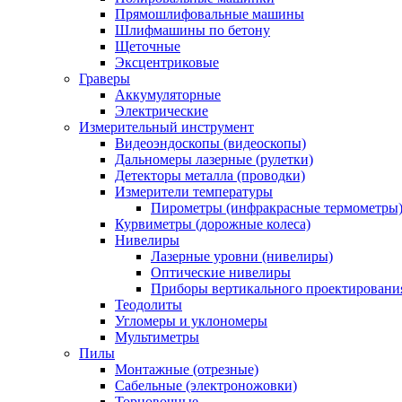
Прямошлифовальные машины
Шлифмашины по бетону
Щеточные
Эксцентриковые
Граверы
Аккумуляторные
Электрические
Измерительный инструмент
Видеоэндоскопы (видеоскопы)
Дальномеры лазерные (рулетки)
Детекторы металла (проводки)
Измерители температуры
Пирометры (инфракрасные термометры
Курвиметры (дорожные колеса)
Нивелиры
Лазерные уровни (нивелиры)
Оптические нивелиры
Приборы вертикального проектировани
Теодолиты
Угломеры и уклономеры
Мультиметры
Пилы
Монтажные (отрезные)
Сабельные (электроножовки)
Торцовочные