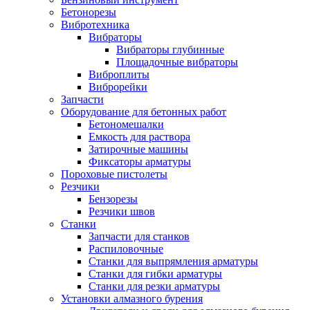
Бетонорезы
Вибротехника
Вибраторы
Вибраторы глубинные
Площадочные вибраторы
Виброплиты
Виброрейки
Запчасти
Оборудование для бетонных работ
Бетономешалки
Емкость для раствора
Затирочные машины
Фиксаторы арматуры
Пороховые пистолеты
Резчики
Бензорезы
Резчики швов
Станки
Запчасти для станков
Распиловочные
Станки для выпрямления арматуры
Станки для гибки арматуры
Станки для резки арматуры
Установки алмазного бурения