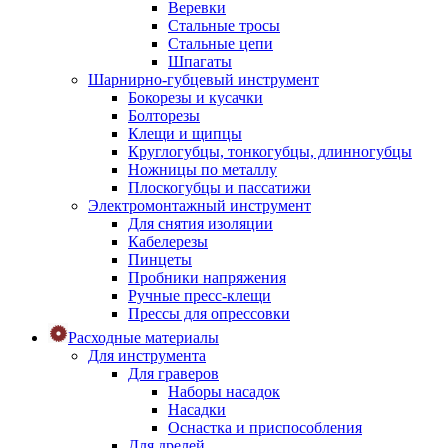
Веревки
Стальные тросы
Стальные цепи
Шпагаты
Шарнирно-губцевый инструмент
Бокорезы и кусачки
Болторезы
Клещи и щипцы
Круглогубцы, тонкогубцы, длинногубцы
Ножницы по металлу
Плоскогубцы и пассатижи
Электромонтажный инструмент
Для снятия изоляции
Кабелерезы
Пинцеты
Пробники напряжения
Ручные пресс-клещи
Прессы для опрессовки
Расходные материалы
Для инструмента
Для граверов
Наборы насадок
Насадки
Оснастка и приспособления
Для дрелей