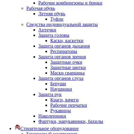
Рабочие комбинезоны и брюки
Рабочая обувь
Летняя обувь
Туфли
Средства индивидуальной защиты
Аптечки
Защита головы
Каски, каскетки
Защита органов дыхания
Респираторы
Защита органов зрения
Защитные очки
Защитные щитки
Маски сварщика
Защита органов слуха
Беруши
Наушники
Защита рук
Краги, вачеги
Рабочие перчатки
Рукавицы
Наколенники
Фартуки, нарукавники, бахилы
Строительное оборудование
Бензиновый инструмент