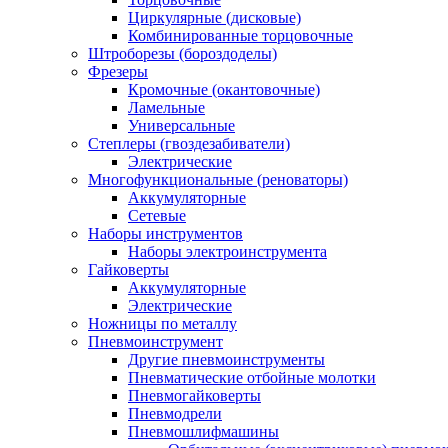
Циркулярные (дисковые)
Комбинированные торцовочные
Штроборезы (бороздоделы)
Фрезеры
Кромочные (окантовочные)
Ламельные
Универсальные
Степлеры (гвоздезабиватели)
Электрические
Многофункциональные (реноваторы)
Аккумуляторные
Сетевые
Наборы инструментов
Наборы электроинструмента
Гайковерты
Аккумуляторные
Электрические
Ножницы по металлу
Пневмоинструмент
Другие пневмоинструменты
Пневматические отбойные молотки
Пневмогайковерты
Пневмодрели
Пневмошлифмашины