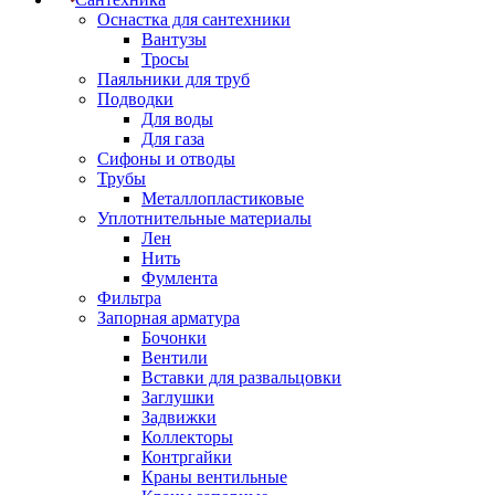
Оснастка для сантехники
Вантузы
Тросы
Паяльники для труб
Подводки
Для воды
Для газа
Сифоны и отводы
Трубы
Металлопластиковые
Уплотнительные материалы
Лен
Нить
Фумлента
Фильтра
Запорная арматура
Бочонки
Вентили
Вставки для развальцовки
Заглушки
Задвижки
Коллекторы
Контргайки
Краны вентильные