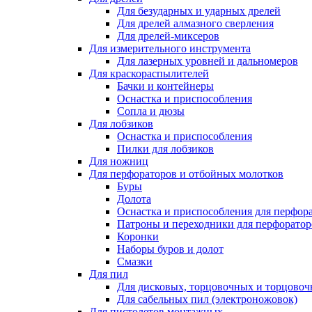
Для безударных и ударных дрелей
Для дрелей алмазного сверления
Для дрелей-миксеров
Для измерительного инструмента
Для лазерных уровней и дальномеров
Для краскораспылителей
Бачки и контейнеры
Оснастка и приспособления
Сопла и дюзы
Для лобзиков
Оснастка и приспособления
Пилки для лобзиков
Для ножниц
Для перфораторов и отбойных молотков
Буры
Долота
Оснастка и приспособления для перфор
Патроны и переходники для перфоратор
Коронки
Наборы буров и долот
Смазки
Для пил
Для дисковых, торцовочных и торцово
Для сабельных пил (электроножовок)
Для пистолетов монтажных