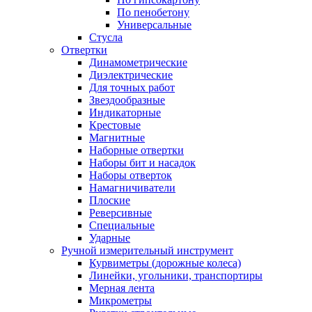
По пенобетону
Универсальные
Стусла
Отвертки
Динамометрические
Диэлектрические
Для точных работ
Звездообразные
Индикаторные
Крестовые
Магнитные
Наборные отвертки
Наборы бит и насадок
Наборы отверток
Намагничиватели
Плоские
Реверсивные
Специальные
Ударные
Ручной измерительный инструмент
Курвиметры (дорожные колеса)
Линейки, угольники, транспортиры
Мерная лента
Микрометры