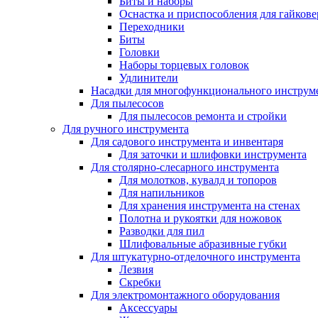
Биты и наборы
Оснастка и приспособления для гайкове
Переходники
Биты
Головки
Наборы торцевых головок
Удлинители
Насадки для многофункционального инструм
Для пылесосов
Для пылесосов ремонта и стройки
Для ручного инструмента
Для садового инструмента и инвентаря
Для заточки и шлифовки инструмента
Для столярно-слесарного инструмента
Для молотков, кувалд и топоров
Для напильников
Для хранения инструмента на стенах
Полотна и рукоятки для ножовок
Разводки для пил
Шлифовальные абразивные губки
Для штукатурно-отделочного инструмента
Лезвия
Скребки
Для электромонтажного оборудования
Аксессуары