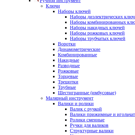
Ручной инструмент
Ключи
Наборы ключей
Наборы диэлектрических ключ
Наборы комбинированных кл
Наборы накидных ключей
Наборы рожковых ключей
Наборы трубчатых ключей
Воротки
Динамометрические
Комбинированные
Накидные
Разводные
Рожковые
Торцевые
Трещотки
Трубные
Шестигранные (имбусовые)
Малярный инструмент
Валики и ролики
Валик с ручкой
Валики прижимные и игольча
Ролики сменные
Ручки для валиков
Структурные валики