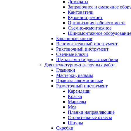
Домкраты
Заправочное и смазочное обор
Кантователи
Кузовной ремонт
Организация рабочего места
Съемно-демонтажное
Шиномонтажное оборудовани
Баллонные ключи
Вспомогательный инструмент
Рихтовочный инструмент
Свечные ключи
Щетки-сметки для автомобиля
Для штукатурно-отделочных работ
Гладилки
Мастерки, кельмы
Правила алюминиевые
Разметочный инструмент
Карандаши
Краска
Маркеры
Мел
Планки направляющие
Строительные отвесы
Шнуры
Скребки