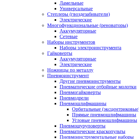
Ламельные
Универсальные
Степлеры (гвоздезабиватели)
Электрические
Многофункциональные (реноваторы)
Аккумуляторные
Сетевые
Наборы инструментов
Наборы электроинструмента
Гайковерты
Аккумуляторные
Электрические
Ножницы по металлу
Пневмоинструмент
Другие пневмоинструменты
Пневматические отбойные молотки
Пневмогайковерты
Пневмодрели
Пневмошлифмашины
Орбитальные (эксцентриковы
Прямые пневмошлифмашины
Угловые пневмошлифмашины
Пневмошуруповерты
Пневматические краскопульты
Пневмоинструментальные наборы