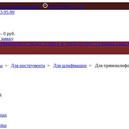
kaz@vashinstrument.ru
9:00-18:00 (пн.-пт.)
33-95-99
– 0 руб.
 заявку
АНИИ
НОВОСТИ
ДОСТАВКА И ОПЛАТА
ПОСТАВЩИКАМ
К
лы
>
Для инструмента
>
Для шлифмашин
>
Для прямошлиф
ы
max
lus