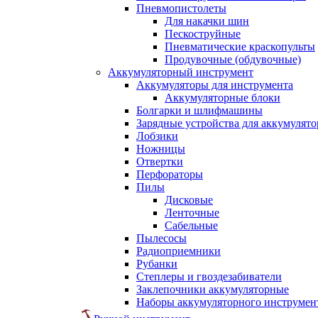
Пневмопистолеты
Для накачки шин
Пескоструйные
Пневматические краскопульты
Продувочные (обдувочные)
Аккумуляторный инструмент
Аккумуляторы для инструмента
Аккумуляторные блоки
Болгарки и шлифмашины
Зарядные устройства для аккумулято
Лобзики
Ножницы
Отвертки
Перфораторы
Пилы
Дисковые
Ленточные
Сабельные
Пылесосы
Радиоприемники
Рубанки
Степлеры и гвоздезабиватели
Заклепочники аккумуляторные
Наборы аккумуляторного инструмен