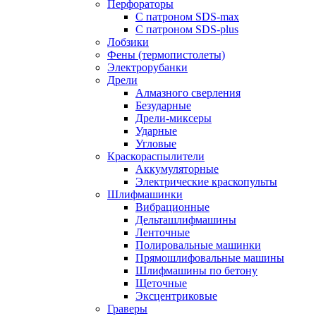
Перфораторы
С патроном SDS-max
С патроном SDS-plus
Лобзики
Фены (термопистолеты)
Электрорубанки
Дрели
Алмазного сверления
Безударные
Дрели-миксеры
Ударные
Угловые
Краскораспылители
Аккумуляторные
Электрические краскопульты
Шлифмашинки
Вибрационные
Дельташлифмашины
Ленточные
Полировальные машинки
Прямошлифовальные машины
Шлифмашины по бетону
Щеточные
Эксцентриковые
Граверы