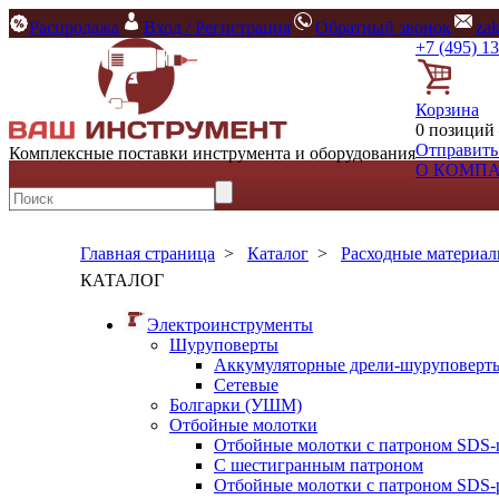
Распродажа
Вход / Регистрация
Обратный звонок
za
+7 (495) 1
Корзина
0 позиций 
Отправить
Комплексные поставки инструмента и оборудования
О КОМП
Главная страница
>
Каталог
>
Расходные материа
КАТАЛОГ
Электроинструменты
Шуруповерты
Аккумуляторные дрели-шуруповерт
Сетевые
Болгарки (УШМ)
Отбойные молотки
Отбойные молотки с патроном SDS-
С шестигранным патроном
Отбойные молотки с патроном SDS-p