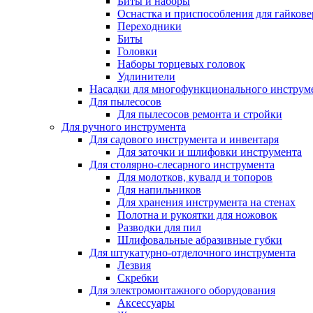
Биты и наборы
Оснастка и приспособления для гайкове
Переходники
Биты
Головки
Наборы торцевых головок
Удлинители
Насадки для многофункционального инструм
Для пылесосов
Для пылесосов ремонта и стройки
Для ручного инструмента
Для садового инструмента и инвентаря
Для заточки и шлифовки инструмента
Для столярно-слесарного инструмента
Для молотков, кувалд и топоров
Для напильников
Для хранения инструмента на стенах
Полотна и рукоятки для ножовок
Разводки для пил
Шлифовальные абразивные губки
Для штукатурно-отделочного инструмента
Лезвия
Скребки
Для электромонтажного оборудования
Аксессуары