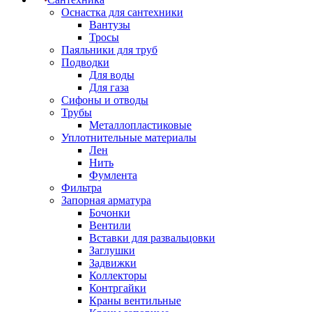
Оснастка для сантехники
Вантузы
Тросы
Паяльники для труб
Подводки
Для воды
Для газа
Сифоны и отводы
Трубы
Металлопластиковые
Уплотнительные материалы
Лен
Нить
Фумлента
Фильтра
Запорная арматура
Бочонки
Вентили
Вставки для развальцовки
Заглушки
Задвижки
Коллекторы
Контргайки
Краны вентильные