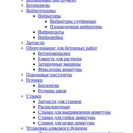
Бетонорезы
Вибротехника
Вибраторы
Вибраторы глубинные
Площадочные вибраторы
Виброплиты
Виброрейки
Запчасти
Оборудование для бетонных работ
Бетономешалки
Емкость для раствора
Затирочные машины
Фиксаторы арматуры
Пороховые пистолеты
Резчики
Бензорезы
Резчики швов
Станки
Запчасти для станков
Распиловочные
Станки для выпрямления арматуры
Станки для гибки арматуры
Станки для резки арматуры
Установки алмазного бурения