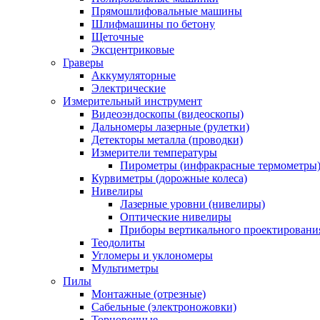
Прямошлифовальные машины
Шлифмашины по бетону
Щеточные
Эксцентриковые
Граверы
Аккумуляторные
Электрические
Измерительный инструмент
Видеоэндоскопы (видеоскопы)
Дальномеры лазерные (рулетки)
Детекторы металла (проводки)
Измерители температуры
Пирометры (инфракрасные термометры
Курвиметры (дорожные колеса)
Нивелиры
Лазерные уровни (нивелиры)
Оптические нивелиры
Приборы вертикального проектировани
Теодолиты
Угломеры и уклономеры
Мультиметры
Пилы
Монтажные (отрезные)
Сабельные (электроножовки)
Торцовочные