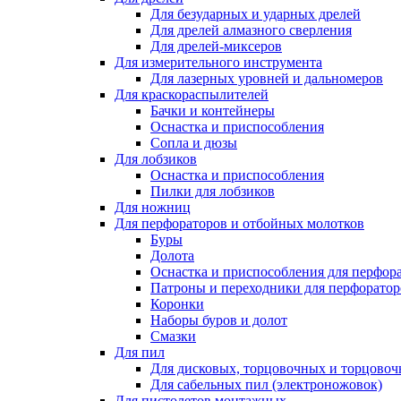
Для безударных и ударных дрелей
Для дрелей алмазного сверления
Для дрелей-миксеров
Для измерительного инструмента
Для лазерных уровней и дальномеров
Для краскораспылителей
Бачки и контейнеры
Оснастка и приспособления
Сопла и дюзы
Для лобзиков
Оснастка и приспособления
Пилки для лобзиков
Для ножниц
Для перфораторов и отбойных молотков
Буры
Долота
Оснастка и приспособления для перфор
Патроны и переходники для перфоратор
Коронки
Наборы буров и долот
Смазки
Для пил
Для дисковых, торцовочных и торцово
Для сабельных пил (электроножовок)
Для пистолетов монтажных