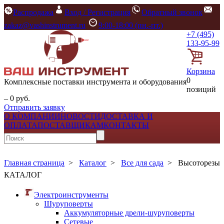
Распродажа
Вход / Регистрация
Обратный звонок
zakaz@vashinstrument.ru
9:00-18:00 (пн.-пт.)
+7 (495)
133-95-99
Корзина
0
Комплексные поставки инструмента и оборудования
позиций
– 0 руб.
Отправить заявку
О КОМПАНИИ
НОВОСТИ
ДОСТАВКА И
ОПЛАТА
ПОСТАВЩИКАМ
КОНТАКТЫ
Главная страница
>
Каталог
>
Все для сада
>
Высоторезы
КАТАЛОГ
Электроинструменты
Шуруповерты
Аккумуляторные дрели-шуруповерты
Сетевые