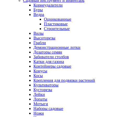
Садовый инструмент и инвентарь
Корнеудалители
Буры
Ведра
Оцинкованные
Пластиковые
Строительные
Вилы
Высоторезы
Грабли
Демонстрационные лотки
Дозаторы семян
Забиватели столбов
Катки для газона
Контейнеры садовые
Конусы
Косы
Крепления для подвязки растений
Культиваторы
Кусторезы
Лейки
Лопаты
Мотыги
Наборы садовые
Ножи