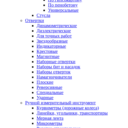
По пенобетону
Универсальные
Стусла
Отвертки
Динамометрические
Диэлектрические
Для точных работ
Звездообразные
Индикаторные
Крестовые
Магнитные
Наборные отвертки
Наборы бит и насадок
Наборы отверток
Намагничиватели
Плоские
Реверсивные
Специальные
Ударные
Ручной измерительный инструмент
Курвиметры (дорожные колеса)
Линейки, угольники, транспортиры
Мерная лента
Микрометры