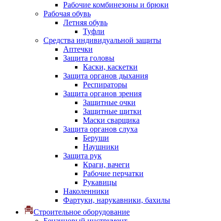
Рабочие комбинезоны и брюки
Рабочая обувь
Летняя обувь
Туфли
Средства индивидуальной защиты
Аптечки
Защита головы
Каски, каскетки
Защита органов дыхания
Респираторы
Защита органов зрения
Защитные очки
Защитные щитки
Маски сварщика
Защита органов слуха
Беруши
Наушники
Защита рук
Краги, вачеги
Рабочие перчатки
Рукавицы
Наколенники
Фартуки, нарукавники, бахилы
Строительное оборудование
Бензиновый инструмент