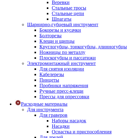
Веревки
Стальные тросы
Стальные цепи
Шпагаты
Шарнирно-губцевый инструмент
Бокорезы и кусачки
Болторезы
Клещи и щипцы
Круглогубцы, тонкогубцы, длинногубцы
Ножницы по металлу
Плоскогубцы и пассатижи
Электромонтажный инструмент
Для снятия изоляции
Кабелерезы
Пинцеты
Пробники напряжения
Ручные пресс-клещи
Прессы для опрессовки
Расходные материалы
Для инструмента
Для граверов
Наборы насадок
Насадки
Оснастка и приспособления
Для дрелей