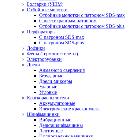
Болгарки (УШМ)
Отбойные молотки
Отбойные молотки с патроном SDS-max
С шестигранным патроном
Отбойные молотки с патроном SDS-plus
Перфораторы
С патроном SDS-max
С патроном SDS-plus
Лобзики
Фены (термопистолеты)
Электрорубанки
Дрели
Алмазного сверления
Безударные
Дрели-миксеры
Ударные
Угловые
Краскораспылители
Аккумуляторные
Электрические краскопульты
Шлифмашинки
Вибрационные
Дельташлифмашины
Ленточные
Полировальные машинки