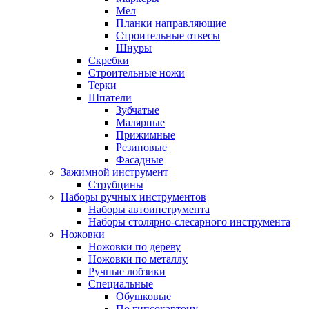
Мел
Планки направляющие
Строительные отвесы
Шнуры
Скребки
Строительные ножи
Терки
Шпатели
Зубчатые
Малярные
Прижимные
Резиновые
Фасадные
Зажимной инструмент
Струбцины
Наборы ручных инструментов
Наборы автоинструмента
Наборы столярно-слесарного инструмента
Ножовки
Ножовки по дереву
Ножовки по металлу
Ручные лобзики
Специальные
Обушковые
По гипсокартону