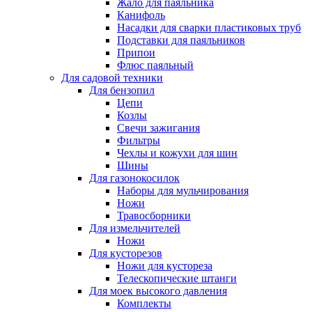
Жало для паяльника
Канифоль
Насадки для сварки пластиковых труб
Подставки для паяльников
Припои
Флюс паяльный
Для садовой техники
Для бензопил
Цепи
Козлы
Свечи зажигания
Фильтры
Чехлы и кожухи для шин
Шины
Для газонокосилок
Наборы для мульчирования
Ножи
Травосборники
Для измельчителей
Ножи
Для кусторезов
Ножи для кустореза
Телескопические штанги
Для моек высокого давления
Комплекты