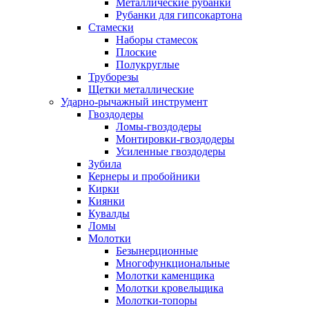
Металлические рубанки
Рубанки для гипсокартона
Стамески
Наборы стамесок
Плоские
Полукруглые
Труборезы
Щетки металлические
Ударно-рычажный инструмент
Гвоздодеры
Ломы-гвоздодеры
Монтировки-гвоздодеры
Усиленные гвоздодеры
Зубила
Кернеры и пробойники
Кирки
Киянки
Кувалды
Ломы
Молотки
Безынерционные
Многофункциональные
Молотки каменщика
Молотки кровельщика
Молотки-топоры