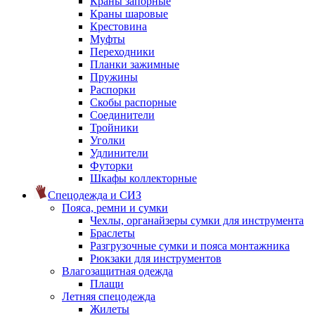
Краны запорные
Краны шаровые
Крестовина
Муфты
Переходники
Планки зажимные
Пружины
Распорки
Скобы распорные
Соединители
Тройники
Уголки
Удлинители
Футорки
Шкафы коллекторные
Спецодежда и СИЗ
Пояса, ремни и сумки
Чехлы, органайзеры сумки для инструмента
Браслеты
Разгрузочные сумки и пояса монтажника
Рюкзаки для инструментов
Влагозащитная одежда
Плащи
Летняя спецодежда
Жилеты