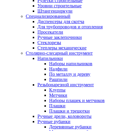
Рулетки строительные
Уровни строительные
Штангенциркули
Специализированный
Диспенсеры для скотча
Для трубопроводов и отопления
Просекатели
Ручные заклепочники
Стеклорезы
Степлеры механические
Столярно-слесарный инструмент
Напильники
Наборы напильников
Надфили
По металлу и дереву
Рашпили
Резьбонарезной инструмент
Клуппы
Метчики
Наборы плашек и метчиков
Плашки
Плашки и трещотки
Ручные дрели, коловороты
Ручные рубанки
Деревянные рубанки