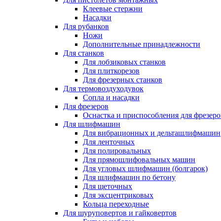
Клеевые стержни
Насадки
Для рубанков
Ножи
Дополнительные принадлежности
Для станков
Для лобзиковых станков
Для плиткорезов
Для фрезерных станков
Для термовоздуходувок
Сопла и насадки
Для фрезеров
Оснастка и приспособления для фрезеро
Для шлифмашин
Для вибрационных и дельташлифмашин
Для ленточных
Для полировальных
Для прямошлифовальных машин
Для угловых шлифмашин (болгарок)
Для шлифмашин по бетону
Для щеточных
Для эксцентриковых
Кольца переходные
Для шуруповертов и гайковертов