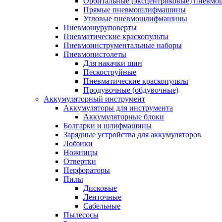
Орбитальные (эксцентриковые) пнев
Прямые пневмошлифмашины
Угловые пневмошлифмашины
Пневмошуруповерты
Пневматические краскопульты
Пневмоинструментальные наборы
Пневмопистолеты
Для накачки шин
Пескоструйные
Пневматические краскопульты
Продувочные (обдувочные)
Аккумуляторный инструмент
Аккумуляторы для инструмента
Аккумуляторные блоки
Болгарки и шлифмашины
Зарядные устройства для аккумуляторов
Лобзики
Ножницы
Отвертки
Перфораторы
Пилы
Дисковые
Ленточные
Сабельные
Пылесосы