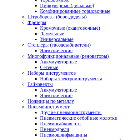
Циркулярные (дисковые)
Комбинированные торцовочные
Штроборезы (бороздоделы)
Фрезеры
Кромочные (окантовочные)
Ламельные
Универсальные
Степлеры (гвоздезабиватели)
Электрические
Многофункциональные (реноваторы)
Аккумуляторные
Сетевые
Наборы инструментов
Наборы электроинструмента
Гайковерты
Аккумуляторные
Электрические
Ножницы по металлу
Пневмоинструмент
Другие пневмоинструменты
Пневматические отбойные молотки
Пневмогайковерты
Пневмодрели
Пневмошлифмашины