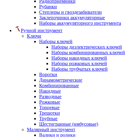
Радиоприемники
Рубанки
Степлеры и гвоздезабиватели
Заклепочники аккумуляторные
Наборы аккумуляторного инструмента
Ручной инструмент
Ключи
Наборы ключей
Наборы диэлектрических ключей
Наборы комбинированных ключей
Наборы накидных ключей
Наборы рожковых ключей
Наборы трубчатых ключей
Воротки
Динамометрические
Комбинированные
Накидные
Разводные
Рожковые
Торцевые
Трещотки
Трубные
Шестигранные (имбусовые)
Малярный инструмент
Валики и ролики