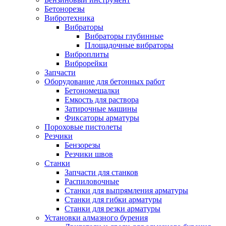
Бетонорезы
Вибротехника
Вибраторы
Вибраторы глубинные
Площадочные вибраторы
Виброплиты
Виброрейки
Запчасти
Оборудование для бетонных работ
Бетономешалки
Емкость для раствора
Затирочные машины
Фиксаторы арматуры
Пороховые пистолеты
Резчики
Бензорезы
Резчики швов
Станки
Запчасти для станков
Распиловочные
Станки для выпрямления арматуры
Станки для гибки арматуры
Станки для резки арматуры
Установки алмазного бурения