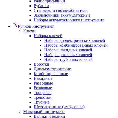
Радиоприемники
Рубанки
Степлеры и гвоздезабиватели
Заклепочники аккумуляторные
Наборы аккумуляторного инструмента
Ручной инструмент
Ключи
Наборы ключей
Наборы диэлектрических ключей
Наборы комбинированных ключей
Наборы накидных ключей
Наборы рожковых ключей
Наборы трубчатых ключей
Воротки
Динамометрические
Комбинированные
Накидные
Разводные
Рожковые
Торцевые
Трещотки
Трубные
Шестигранные (имбусовые)
Малярный инструмент
Валики и ролики