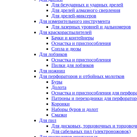
Для безударных и ударных дрелей
Для дрелей алмазного сверления
Для дрелей-миксеров
Для измерительного инструмента
Для лазерных уровней и дальномеров
Для краскораспылителей
Бачки и контейнеры
Оснастка и приспособления
Сопла и дюзы
Для лобзиков
Оснастка и приспособления
Пилки для лобзиков
Для ножниц
Для перфораторов и отбойных молотков
Буры
Долота
Оснастка и приспособления для перфор
Патроны и переходники для перфоратор
Коронки
Наборы буров и долот
Смазки
Для пил
Для дисковых, торцовочных и торцово
Для сабельных пил (электроножовок)
Для пистолетов монтажных