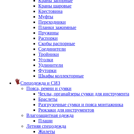
Краны запорные
Краны шаровые
Крестовина
Муфты
Переходники
Планки зажимные
Пружины
Распорки
Скобы распорные
Соединители
Тройники
Уголки
Удлинители
Футорки
Шкафы коллекторные
Спецодежда и СИЗ
Пояса, ремни и сумки
Чехлы, органайзеры сумки для инструмента
Браслеты
Разгрузочные сумки и пояса монтажника
Рюкзаки для инструментов
Влагозащитная одежда
Плащи
Летняя спецодежда
Жилеты