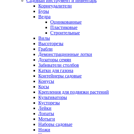
Садовый инструмент и инвентарь
Корнеудалители
Буры
Ведра
Оцинкованные
Пластиковые
Строительные
Вилы
Высоторезы
Грабли
Демонстрационные лотки
Дозаторы семян
Забиватели столбов
Катки для газона
Контейнеры садовые
Конусы
Косы
Крепления для подвязки растений
Культиваторы
Кусторезы
Лейки
Лопаты
Мотыги
Наборы садовые
Ножи