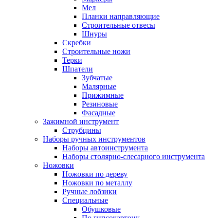
Мел
Планки направляющие
Строительные отвесы
Шнуры
Скребки
Строительные ножи
Терки
Шпатели
Зубчатые
Малярные
Прижимные
Резиновые
Фасадные
Зажимной инструмент
Струбцины
Наборы ручных инструментов
Наборы автоинструмента
Наборы столярно-слесарного инструмента
Ножовки
Ножовки по дереву
Ножовки по металлу
Ручные лобзики
Специальные
Обушковые
По гипсокартону