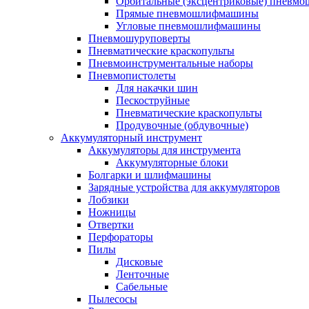
Орбитальные (эксцентриковые) пнев
Прямые пневмошлифмашины
Угловые пневмошлифмашины
Пневмошуруповерты
Пневматические краскопульты
Пневмоинструментальные наборы
Пневмопистолеты
Для накачки шин
Пескоструйные
Пневматические краскопульты
Продувочные (обдувочные)
Аккумуляторный инструмент
Аккумуляторы для инструмента
Аккумуляторные блоки
Болгарки и шлифмашины
Зарядные устройства для аккумуляторов
Лобзики
Ножницы
Отвертки
Перфораторы
Пилы
Дисковые
Ленточные
Сабельные
Пылесосы