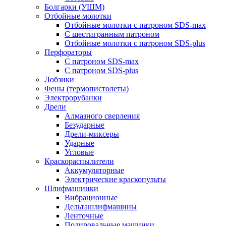
Болгарки (УШМ)
Отбойные молотки
Отбойные молотки с патроном SDS-max
С шестигранным патроном
Отбойные молотки с патроном SDS-plus
Перфораторы
С патроном SDS-max
С патроном SDS-plus
Лобзики
Фены (термопистолеты)
Электрорубанки
Дрели
Алмазного сверления
Безударные
Дрели-миксеры
Ударные
Угловые
Краскораспылители
Аккумуляторные
Электрические краскопульты
Шлифмашинки
Вибрационные
Дельташлифмашины
Ленточные
Полировальные машинки