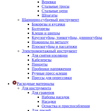
Веревки
Стальные тросы
Стальные цепи
Шпагаты
Шарнирно-губцевый инструмент
Бокорезы и кусачки
Болторезы
Клещи и щипцы
Круглогубцы, тонкогубцы, длинногубцы
Ножницы по металлу
Плоскогубцы и пассатижи
Электромонтажный инструмент
Для снятия изоляции
Кабелерезы
Пинцеты
Пробники напряжения
Ручные пресс-клещи
Прессы для опрессовки
Расходные материалы
Для инструмента
Для граверов
Наборы насадок
Насадки
Оснастка и приспособления
Для дрелей