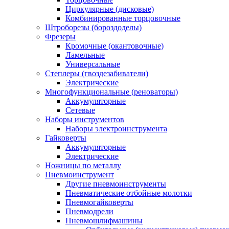
Циркулярные (дисковые)
Комбинированные торцовочные
Штроборезы (бороздоделы)
Фрезеры
Кромочные (окантовочные)
Ламельные
Универсальные
Степлеры (гвоздезабиватели)
Электрические
Многофункциональные (реноваторы)
Аккумуляторные
Сетевые
Наборы инструментов
Наборы электроинструмента
Гайковерты
Аккумуляторные
Электрические
Ножницы по металлу
Пневмоинструмент
Другие пневмоинструменты
Пневматические отбойные молотки
Пневмогайковерты
Пневмодрели
Пневмошлифмашины