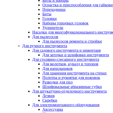
Биты и наборы
Оснастка и приспособления для гайкове
Переходники
Биты
Головки
Наборы торцевых головок
Удлинители
Насадки для многофункционального инструм
Для пылесосов
Для пылесосов ремонта и стройки
Для ручного инструмента
Для садового инструмента и инвентаря
Для заточки и шлифовки инструмента
Для столярно-слесарного инструмента
Для молотков, кувалд и топоров
Для напильников
Для хранения инструмента на стенах
Полотна и рукоятки для ножовок
Разводки для пил
Шлифовальные абразивные губки
Для штукатурно-отделочного инструмента
Лезвия
Скребки
Для электромонтажного оборудования
Аксессуары