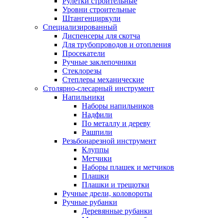
Рулетки строительные
Уровни строительные
Штангенциркули
Специализированный
Диспенсеры для скотча
Для трубопроводов и отопления
Просекатели
Ручные заклепочники
Стеклорезы
Степлеры механические
Столярно-слесарный инструмент
Напильники
Наборы напильников
Надфили
По металлу и дереву
Рашпили
Резьбонарезной инструмент
Клуппы
Метчики
Наборы плашек и метчиков
Плашки
Плашки и трещотки
Ручные дрели, коловороты
Ручные рубанки
Деревянные рубанки