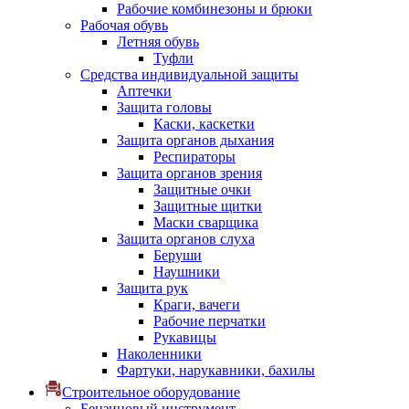
Рабочие комбинезоны и брюки
Рабочая обувь
Летняя обувь
Туфли
Средства индивидуальной защиты
Аптечки
Защита головы
Каски, каскетки
Защита органов дыхания
Респираторы
Защита органов зрения
Защитные очки
Защитные щитки
Маски сварщика
Защита органов слуха
Беруши
Наушники
Защита рук
Краги, вачеги
Рабочие перчатки
Рукавицы
Наколенники
Фартуки, нарукавники, бахилы
Строительное оборудование
Бензиновый инструмент