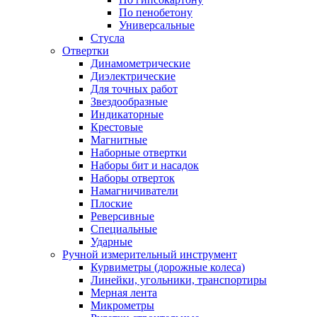
По пенобетону
Универсальные
Стусла
Отвертки
Динамометрические
Диэлектрические
Для точных работ
Звездообразные
Индикаторные
Крестовые
Магнитные
Наборные отвертки
Наборы бит и насадок
Наборы отверток
Намагничиватели
Плоские
Реверсивные
Специальные
Ударные
Ручной измерительный инструмент
Курвиметры (дорожные колеса)
Линейки, угольники, транспортиры
Мерная лента
Микрометры