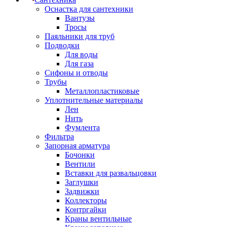
Оснастка для сантехники
Вантузы
Тросы
Паяльники для труб
Подводки
Для воды
Для газа
Сифоны и отводы
Трубы
Металлопластиковые
Уплотнительные материалы
Лен
Нить
Фумлента
Фильтра
Запорная арматура
Бочонки
Вентили
Вставки для развальцовки
Заглушки
Задвижки
Коллекторы
Контргайки
Краны вентильные