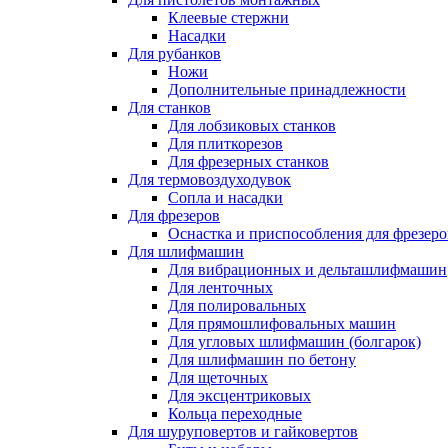
Клеевые стержни
Насадки
Для рубанков
Ножи
Дополнительные принадлежности
Для станков
Для лобзиковых станков
Для плиткорезов
Для фрезерных станков
Для термовоздуходувок
Сопла и насадки
Для фрезеров
Оснастка и приспособления для фрезеро
Для шлифмашин
Для вибрационных и дельташлифмашин
Для ленточных
Для полировальных
Для прямошлифовальных машин
Для угловых шлифмашин (болгарок)
Для шлифмашин по бетону
Для щеточных
Для эксцентриковых
Кольца переходные
Для шуруповертов и гайковертов