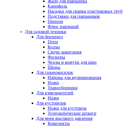
Жало для паяльника
Канифоль
Насадки для сварки пластиковых труб
Подставки для паяльников
Припои
Флюс паяльный
Для садовой техники
Для бензопил
Цепи
Козлы
Свечи зажигания
Фильтры
Чехлы и кожухи для шин
Шины
Для газонокосилок
Наборы для мульчирования
Ножи
Травосборники
Для измельчителей
Ножи
Для кусторезов
Ножи для кустореза
Телескопические штанги
Для моек высокого давления
Комплекты