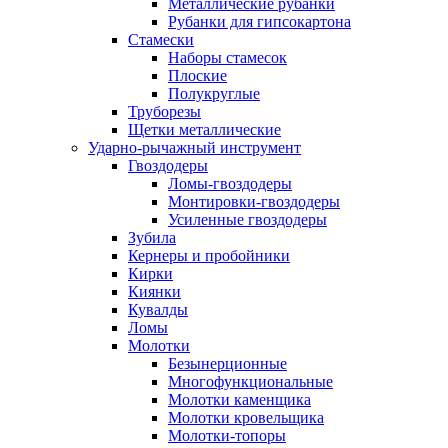
Металлические рубанки
Рубанки для гипсокартона
Стамески
Наборы стамесок
Плоские
Полукруглые
Труборезы
Щетки металлические
Ударно-рычажный инструмент
Гвоздодеры
Ломы-гвоздодеры
Монтировки-гвоздодеры
Усиленные гвоздодеры
Зубила
Кернеры и пробойники
Кирки
Киянки
Кувалды
Ломы
Молотки
Безынерционные
Многофункциональные
Молотки каменщика
Молотки кровельщика
Молотки-топоры