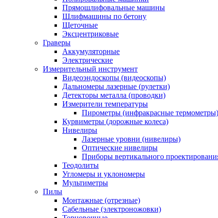
Прямошлифовальные машины
Шлифмашины по бетону
Щеточные
Эксцентриковые
Граверы
Аккумуляторные
Электрические
Измерительный инструмент
Видеоэндоскопы (видеоскопы)
Дальномеры лазерные (рулетки)
Детекторы металла (проводки)
Измерители температуры
Пирометры (инфракрасные термометры
Курвиметры (дорожные колеса)
Нивелиры
Лазерные уровни (нивелиры)
Оптические нивелиры
Приборы вертикального проектировани
Теодолиты
Угломеры и уклономеры
Мультиметры
Пилы
Монтажные (отрезные)
Сабельные (электроножовки)
Торцовочные