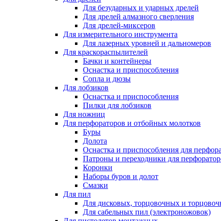
Для безударных и ударных дрелей
Для дрелей алмазного сверления
Для дрелей-миксеров
Для измерительного инструмента
Для лазерных уровней и дальномеров
Для краскораспылителей
Бачки и контейнеры
Оснастка и приспособления
Сопла и дюзы
Для лобзиков
Оснастка и приспособления
Пилки для лобзиков
Для ножниц
Для перфораторов и отбойных молотков
Буры
Долота
Оснастка и приспособления для перфор
Патроны и переходники для перфоратор
Коронки
Наборы буров и долот
Смазки
Для пил
Для дисковых, торцовочных и торцово
Для сабельных пил (электроножовок)
Для пистолетов монтажных