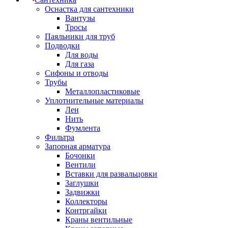
Оснастка для сантехники
Вантузы
Тросы
Паяльники для труб
Подводки
Для воды
Для газа
Сифоны и отводы
Трубы
Металлопластиковые
Уплотнительные материалы
Лен
Нить
Фумлента
Фильтра
Запорная арматура
Бочонки
Вентили
Вставки для развальцовки
Заглушки
Задвижки
Коллекторы
Контргайки
Краны вентильные