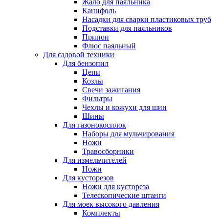
Жало для паяльника
Канифоль
Насадки для сварки пластиковых труб
Подставки для паяльников
Припои
Флюс паяльный
Для садовой техники
Для бензопил
Цепи
Козлы
Свечи зажигания
Фильтры
Чехлы и кожухи для шин
Шины
Для газонокосилок
Наборы для мульчирования
Ножи
Травосборники
Для измельчителей
Ножи
Для кусторезов
Ножи для кустореза
Телескопические штанги
Для моек высокого давления
Комплекты