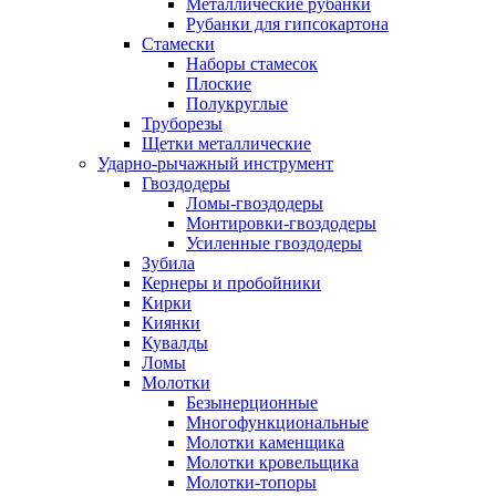
Металлические рубанки
Рубанки для гипсокартона
Стамески
Наборы стамесок
Плоские
Полукруглые
Труборезы
Щетки металлические
Ударно-рычажный инструмент
Гвоздодеры
Ломы-гвоздодеры
Монтировки-гвоздодеры
Усиленные гвоздодеры
Зубила
Кернеры и пробойники
Кирки
Киянки
Кувалды
Ломы
Молотки
Безынерционные
Многофункциональные
Молотки каменщика
Молотки кровельщика
Молотки-топоры