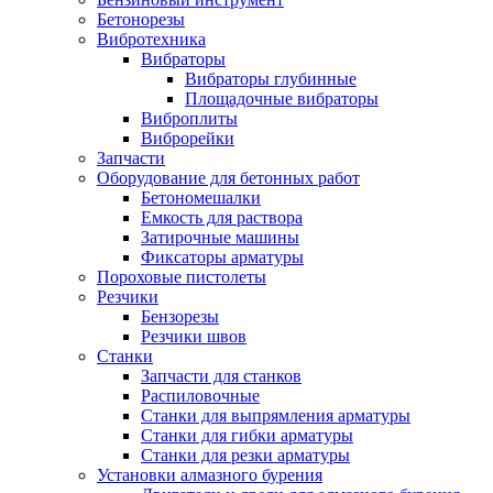
Бетонорезы
Вибротехника
Вибраторы
Вибраторы глубинные
Площадочные вибраторы
Виброплиты
Виброрейки
Запчасти
Оборудование для бетонных работ
Бетономешалки
Емкость для раствора
Затирочные машины
Фиксаторы арматуры
Пороховые пистолеты
Резчики
Бензорезы
Резчики швов
Станки
Запчасти для станков
Распиловочные
Станки для выпрямления арматуры
Станки для гибки арматуры
Станки для резки арматуры
Установки алмазного бурения