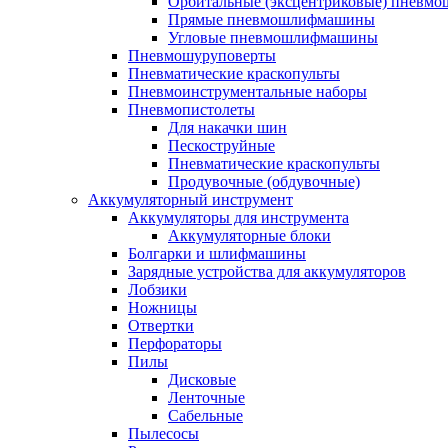
Орбитальные (эксцентриковые) пнев
Прямые пневмошлифмашины
Угловые пневмошлифмашины
Пневмошуруповерты
Пневматические краскопульты
Пневмоинструментальные наборы
Пневмопистолеты
Для накачки шин
Пескоструйные
Пневматические краскопульты
Продувочные (обдувочные)
Аккумуляторный инструмент
Аккумуляторы для инструмента
Аккумуляторные блоки
Болгарки и шлифмашины
Зарядные устройства для аккумуляторов
Лобзики
Ножницы
Отвертки
Перфораторы
Пилы
Дисковые
Ленточные
Сабельные
Пылесосы