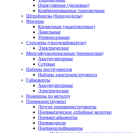
Циркулярные (дисковые)
Комбинированные торцовочные
Штроборезы (бороздоделы)
Фрезеры
Кромочные (окантовочные)
Ламельные
Универсальные
Степлеры (гвоздезабиватели)
Электрические
Многофункциональные (реноваторы)
Аккумуляторные
Сетевые
Наборы инструментов
Наборы электроинструмента
Гайковерты
Аккумуляторные
Электрические
Ножницы по металлу
Пневмоинструмент
Другие пневмоинструменты
Пневматические отбойные молотки
Пневмогайковерты
Пневмодрели
Пневмошлифмашины