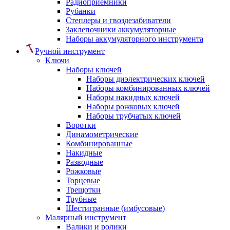
Радиоприемники
Рубанки
Степлеры и гвоздезабиватели
Заклепочники аккумуляторные
Наборы аккумуляторного инструмента
Ручной инструмент
Ключи
Наборы ключей
Наборы диэлектрических ключей
Наборы комбинированных ключей
Наборы накидных ключей
Наборы рожковых ключей
Наборы трубчатых ключей
Воротки
Динамометрические
Комбинированные
Накидные
Разводные
Рожковые
Торцевые
Трещотки
Трубные
Шестигранные (имбусовые)
Малярный инструмент
Валики и ролики