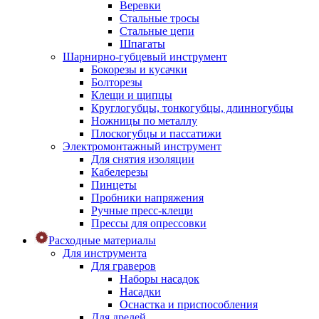
Веревки
Стальные тросы
Стальные цепи
Шпагаты
Шарнирно-губцевый инструмент
Бокорезы и кусачки
Болторезы
Клещи и щипцы
Круглогубцы, тонкогубцы, длинногубцы
Ножницы по металлу
Плоскогубцы и пассатижи
Электромонтажный инструмент
Для снятия изоляции
Кабелерезы
Пинцеты
Пробники напряжения
Ручные пресс-клещи
Прессы для опрессовки
Расходные материалы
Для инструмента
Для граверов
Наборы насадок
Насадки
Оснастка и приспособления
Для дрелей