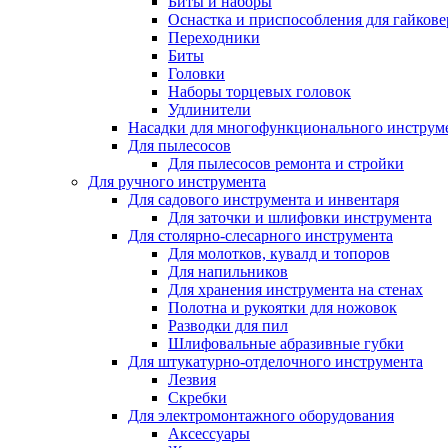
Биты и наборы
Оснастка и приспособления для гайкове
Переходники
Биты
Головки
Наборы торцевых головок
Удлинители
Насадки для многофункционального инструм
Для пылесосов
Для пылесосов ремонта и стройки
Для ручного инструмента
Для садового инструмента и инвентаря
Для заточки и шлифовки инструмента
Для столярно-слесарного инструмента
Для молотков, кувалд и топоров
Для напильников
Для хранения инструмента на стенах
Полотна и рукоятки для ножовок
Разводки для пил
Шлифовальные абразивные губки
Для штукатурно-отделочного инструмента
Лезвия
Скребки
Для электромонтажного оборудования
Аксессуары