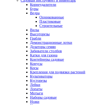
Садовый инструмент и инвентарь
Корнеудалители
Буры
Ведра
Оцинкованные
Пластиковые
Строительные
Вилы
Высоторезы
Грабли
Демонстрационные лотки
Дозаторы семян
Забиватели столбов
Катки для газона
Контейнеры садовые
Конусы
Косы
Крепления для подвязки растений
Культиваторы
Кусторезы
Лейки
Лопаты
Мотыги
Наборы садовые
Ножи