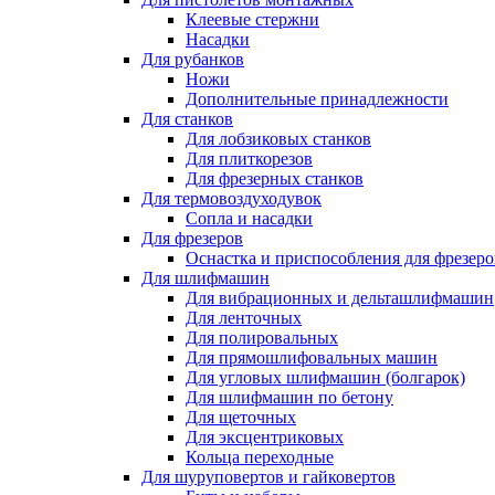
Клеевые стержни
Насадки
Для рубанков
Ножи
Дополнительные принадлежности
Для станков
Для лобзиковых станков
Для плиткорезов
Для фрезерных станков
Для термовоздуходувок
Сопла и насадки
Для фрезеров
Оснастка и приспособления для фрезеро
Для шлифмашин
Для вибрационных и дельташлифмашин
Для ленточных
Для полировальных
Для прямошлифовальных машин
Для угловых шлифмашин (болгарок)
Для шлифмашин по бетону
Для щеточных
Для эксцентриковых
Кольца переходные
Для шуруповертов и гайковертов