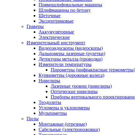
Прямошлифовальные машины
Шлифмашины по бетону
Щеточные
Эксцентриковые
Граверы
Аккумуляторные
Электрические
Измерительный инструмент
Видеоэндоскопы (видеоскопы)
Дальномеры лазерные (рулетки)
Детекторы металла (проводки)
Измерители температуры
Пирометры (инфракрасные термометры
Курвиметры (дорожные колеса)
Нивелиры
Лазерные уровни (нивелиры)
Оптические нивелиры
Приборы вертикального проектировани
Теодолиты
Угломеры и уклономеры
Мультиметры
Пилы
Монтажные (отрезные)
Сабельные (электроножовки)
Торцовочные