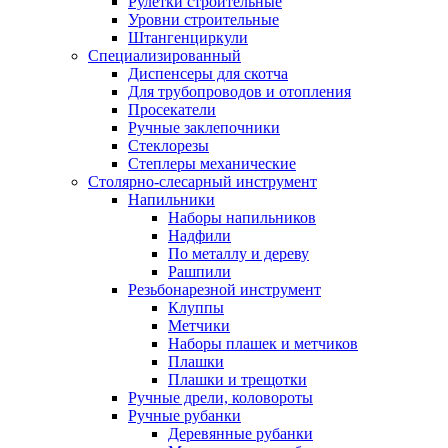
Рулетки строительные
Уровни строительные
Штангенциркули
Специализированный
Диспенсеры для скотча
Для трубопроводов и отопления
Просекатели
Ручные заклепочники
Стеклорезы
Степлеры механические
Столярно-слесарный инструмент
Напильники
Наборы напильников
Надфили
По металлу и дереву
Рашпили
Резьбонарезной инструмент
Клуппы
Метчики
Наборы плашек и метчиков
Плашки
Плашки и трещотки
Ручные дрели, коловороты
Ручные рубанки
Деревянные рубанки