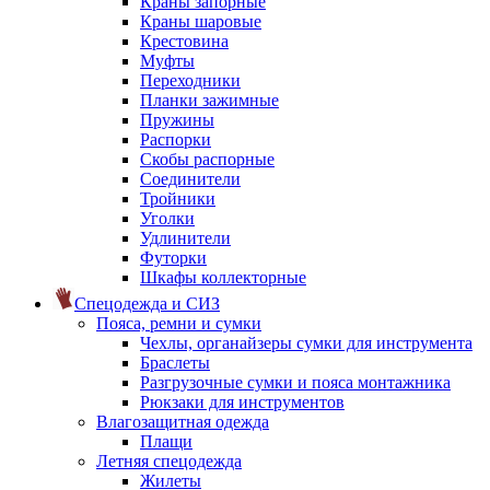
Краны запорные
Краны шаровые
Крестовина
Муфты
Переходники
Планки зажимные
Пружины
Распорки
Скобы распорные
Соединители
Тройники
Уголки
Удлинители
Футорки
Шкафы коллекторные
Спецодежда и СИЗ
Пояса, ремни и сумки
Чехлы, органайзеры сумки для инструмента
Браслеты
Разгрузочные сумки и пояса монтажника
Рюкзаки для инструментов
Влагозащитная одежда
Плащи
Летняя спецодежда
Жилеты