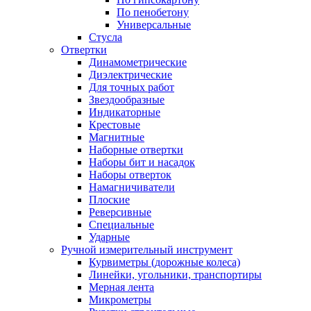
По пенобетону
Универсальные
Стусла
Отвертки
Динамометрические
Диэлектрические
Для точных работ
Звездообразные
Индикаторные
Крестовые
Магнитные
Наборные отвертки
Наборы бит и насадок
Наборы отверток
Намагничиватели
Плоские
Реверсивные
Специальные
Ударные
Ручной измерительный инструмент
Курвиметры (дорожные колеса)
Линейки, угольники, транспортиры
Мерная лента
Микрометры