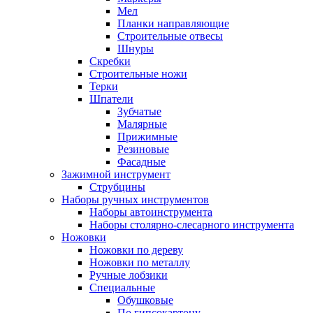
Мел
Планки направляющие
Строительные отвесы
Шнуры
Скребки
Строительные ножи
Терки
Шпатели
Зубчатые
Малярные
Прижимные
Резиновые
Фасадные
Зажимной инструмент
Струбцины
Наборы ручных инструментов
Наборы автоинструмента
Наборы столярно-слесарного инструмента
Ножовки
Ножовки по дереву
Ножовки по металлу
Ручные лобзики
Специальные
Обушковые
По гипсокартону