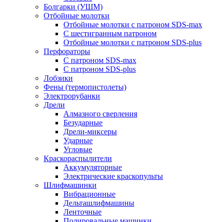
Болгарки (УШМ)
Отбойные молотки
Отбойные молотки с патроном SDS-max
С шестигранным патроном
Отбойные молотки с патроном SDS-plus
Перфораторы
С патроном SDS-max
С патроном SDS-plus
Лобзики
Фены (термопистолеты)
Электрорубанки
Дрели
Алмазного сверления
Безударные
Дрели-миксеры
Ударные
Угловые
Краскораспылители
Аккумуляторные
Электрические краскопульты
Шлифмашинки
Вибрационные
Дельташлифмашины
Ленточные
Полировальные машинки