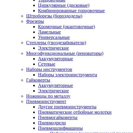
Циркулярные (дисковые)
Комбинированные торцовочные
Штроборезы (бороздоделы)
Фрезеры
Кромочные (окантовочные)
Ламельные
Универсальные
Степлеры (гвоздезабиватели)
Электрические
Многофункциональные (реноваторы)
Аккумуляторные
Сетевые
Наборы инструментов
Наборы электроинструмента
Гайковерты
Аккумуляторные
Электрические
Ножницы по металлу
Пневмоинструмент
Другие пневмоинструменты
Пневматические отбойные молотки
Пневмогайковерты
Пневмодрели
Пневмошлифмашины