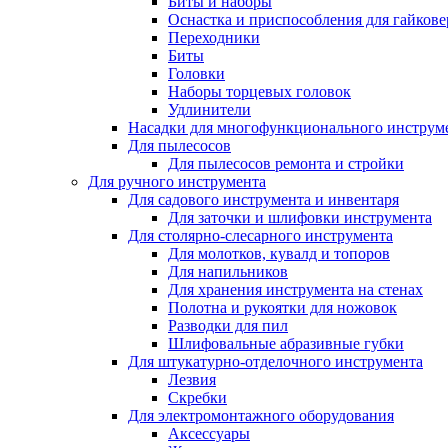
Биты и наборы
Оснастка и приспособления для гайкове
Переходники
Биты
Головки
Наборы торцевых головок
Удлинители
Насадки для многофункционального инструм
Для пылесосов
Для пылесосов ремонта и стройки
Для ручного инструмента
Для садового инструмента и инвентаря
Для заточки и шлифовки инструмента
Для столярно-слесарного инструмента
Для молотков, кувалд и топоров
Для напильников
Для хранения инструмента на стенах
Полотна и рукоятки для ножовок
Разводки для пил
Шлифовальные абразивные губки
Для штукатурно-отделочного инструмента
Лезвия
Скребки
Для электромонтажного оборудования
Аксессуары