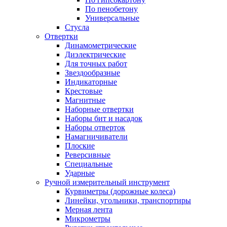
По пенобетону
Универсальные
Стусла
Отвертки
Динамометрические
Диэлектрические
Для точных работ
Звездообразные
Индикаторные
Крестовые
Магнитные
Наборные отвертки
Наборы бит и насадок
Наборы отверток
Намагничиватели
Плоские
Реверсивные
Специальные
Ударные
Ручной измерительный инструмент
Курвиметры (дорожные колеса)
Линейки, угольники, транспортиры
Мерная лента
Микрометры