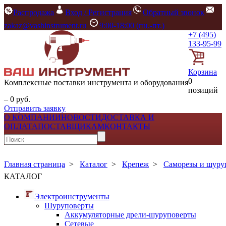
Распродажа
Вход / Регистрация
Обратный звонок
zakaz@vashinstrument.ru
9:00-18:00 (пн.-пт.)
+7 (495)
133-95-99
Корзина
0
Комплексные поставки инструмента и оборудования
позиций
– 0 руб.
Отправить заявку
О КОМПАНИИ
НОВОСТИ
ДОСТАВКА И
ОПЛАТА
ПОСТАВЩИКАМ
КОНТАКТЫ
Главная страница
>
Каталог
>
Крепеж
>
Саморезы и шур
КАТАЛОГ
Электроинструменты
Шуруповерты
Аккумуляторные дрели-шуруповерты
Сетевые