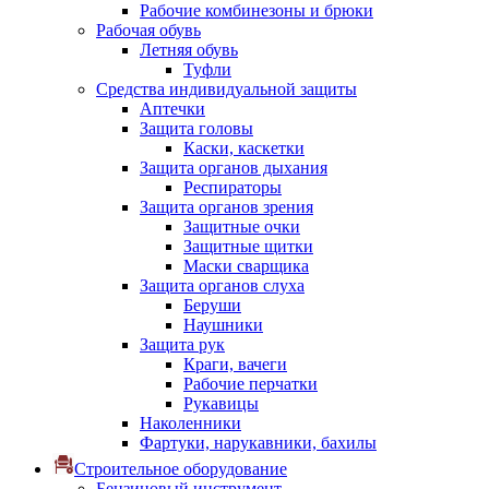
Рабочие комбинезоны и брюки
Рабочая обувь
Летняя обувь
Туфли
Средства индивидуальной защиты
Аптечки
Защита головы
Каски, каскетки
Защита органов дыхания
Респираторы
Защита органов зрения
Защитные очки
Защитные щитки
Маски сварщика
Защита органов слуха
Беруши
Наушники
Защита рук
Краги, вачеги
Рабочие перчатки
Рукавицы
Наколенники
Фартуки, нарукавники, бахилы
Строительное оборудование
Бензиновый инструмент