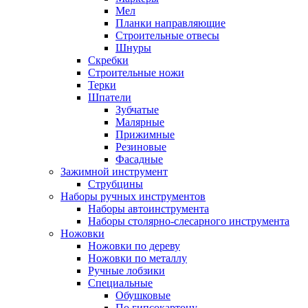
Мел
Планки направляющие
Строительные отвесы
Шнуры
Скребки
Строительные ножи
Терки
Шпатели
Зубчатые
Малярные
Прижимные
Резиновые
Фасадные
Зажимной инструмент
Струбцины
Наборы ручных инструментов
Наборы автоинструмента
Наборы столярно-слесарного инструмента
Ножовки
Ножовки по дереву
Ножовки по металлу
Ручные лобзики
Специальные
Обушковые
По гипсокартону