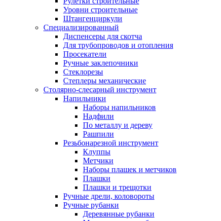
Рулетки строительные
Уровни строительные
Штангенциркули
Специализированный
Диспенсеры для скотча
Для трубопроводов и отопления
Просекатели
Ручные заклепочники
Стеклорезы
Степлеры механические
Столярно-слесарный инструмент
Напильники
Наборы напильников
Надфили
По металлу и дереву
Рашпили
Резьбонарезной инструмент
Клуппы
Метчики
Наборы плашек и метчиков
Плашки
Плашки и трещотки
Ручные дрели, коловороты
Ручные рубанки
Деревянные рубанки