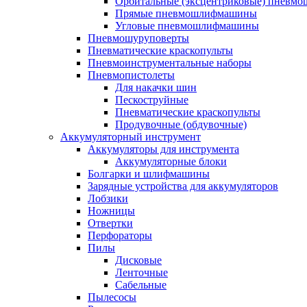
Орбитальные (эксцентриковые) пнев
Прямые пневмошлифмашины
Угловые пневмошлифмашины
Пневмошуруповерты
Пневматические краскопульты
Пневмоинструментальные наборы
Пневмопистолеты
Для накачки шин
Пескоструйные
Пневматические краскопульты
Продувочные (обдувочные)
Аккумуляторный инструмент
Аккумуляторы для инструмента
Аккумуляторные блоки
Болгарки и шлифмашины
Зарядные устройства для аккумуляторов
Лобзики
Ножницы
Отвертки
Перфораторы
Пилы
Дисковые
Ленточные
Сабельные
Пылесосы