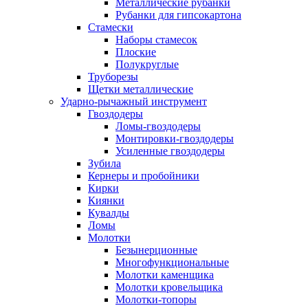
Металлические рубанки
Рубанки для гипсокартона
Стамески
Наборы стамесок
Плоские
Полукруглые
Труборезы
Щетки металлические
Ударно-рычажный инструмент
Гвоздодеры
Ломы-гвоздодеры
Монтировки-гвоздодеры
Усиленные гвоздодеры
Зубила
Кернеры и пробойники
Кирки
Киянки
Кувалды
Ломы
Молотки
Безынерционные
Многофункциональные
Молотки каменщика
Молотки кровельщика
Молотки-топоры