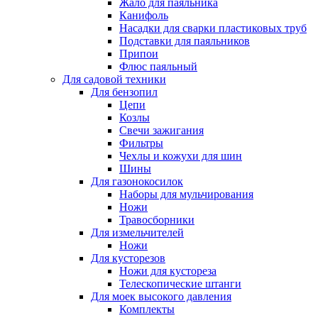
Жало для паяльника
Канифоль
Насадки для сварки пластиковых труб
Подставки для паяльников
Припои
Флюс паяльный
Для садовой техники
Для бензопил
Цепи
Козлы
Свечи зажигания
Фильтры
Чехлы и кожухи для шин
Шины
Для газонокосилок
Наборы для мульчирования
Ножи
Травосборники
Для измельчителей
Ножи
Для кусторезов
Ножи для кустореза
Телескопические штанги
Для моек высокого давления
Комплекты