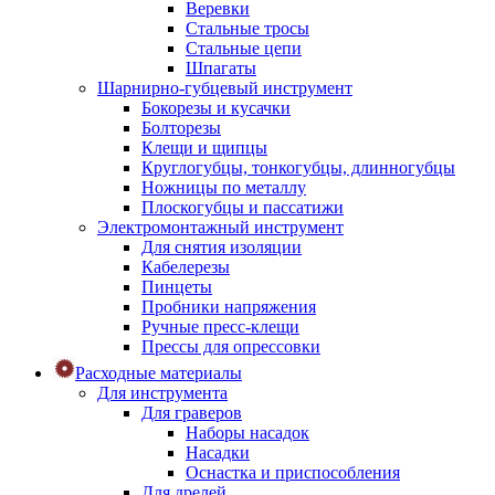
Веревки
Стальные тросы
Стальные цепи
Шпагаты
Шарнирно-губцевый инструмент
Бокорезы и кусачки
Болторезы
Клещи и щипцы
Круглогубцы, тонкогубцы, длинногубцы
Ножницы по металлу
Плоскогубцы и пассатижи
Электромонтажный инструмент
Для снятия изоляции
Кабелерезы
Пинцеты
Пробники напряжения
Ручные пресс-клещи
Прессы для опрессовки
Расходные материалы
Для инструмента
Для граверов
Наборы насадок
Насадки
Оснастка и приспособления
Для дрелей