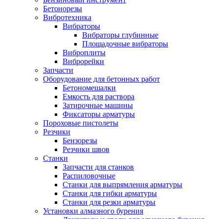
Бетонорезы
Вибротехника
Вибраторы
Вибраторы глубинные
Площадочные вибраторы
Виброплиты
Виброрейки
Запчасти
Оборудование для бетонных работ
Бетономешалки
Емкость для раствора
Затирочные машины
Фиксаторы арматуры
Пороховые пистолеты
Резчики
Бензорезы
Резчики швов
Станки
Запчасти для станков
Распиловочные
Станки для выпрямления арматуры
Станки для гибки арматуры
Станки для резки арматуры
Установки алмазного бурения