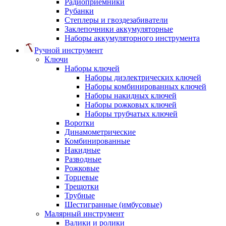
Радиоприемники
Рубанки
Степлеры и гвоздезабиватели
Заклепочники аккумуляторные
Наборы аккумуляторного инструмента
Ручной инструмент
Ключи
Наборы ключей
Наборы диэлектрических ключей
Наборы комбинированных ключей
Наборы накидных ключей
Наборы рожковых ключей
Наборы трубчатых ключей
Воротки
Динамометрические
Комбинированные
Накидные
Разводные
Рожковые
Торцевые
Трещотки
Трубные
Шестигранные (имбусовые)
Малярный инструмент
Валики и ролики