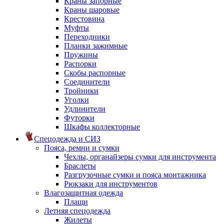
Краны запорные
Краны шаровые
Крестовина
Муфты
Переходники
Планки зажимные
Пружины
Распорки
Скобы распорные
Соединители
Тройники
Уголки
Удлинители
Футорки
Шкафы коллекторные
Спецодежда и СИЗ
Пояса, ремни и сумки
Чехлы, органайзеры сумки для инструмента
Браслеты
Разгрузочные сумки и пояса монтажника
Рюкзаки для инструментов
Влагозащитная одежда
Плащи
Летняя спецодежда
Жилеты