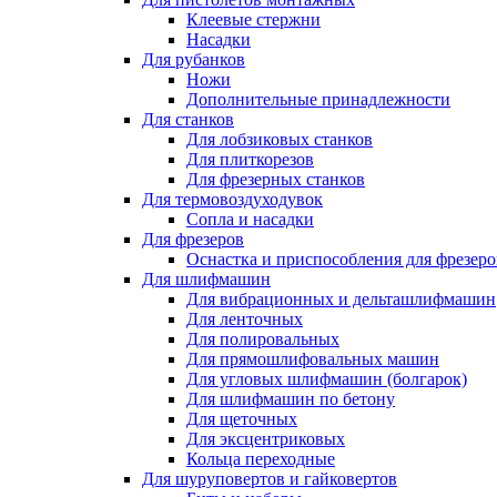
Клеевые стержни
Насадки
Для рубанков
Ножи
Дополнительные принадлежности
Для станков
Для лобзиковых станков
Для плиткорезов
Для фрезерных станков
Для термовоздуходувок
Сопла и насадки
Для фрезеров
Оснастка и приспособления для фрезеро
Для шлифмашин
Для вибрационных и дельташлифмашин
Для ленточных
Для полировальных
Для прямошлифовальных машин
Для угловых шлифмашин (болгарок)
Для шлифмашин по бетону
Для щеточных
Для эксцентриковых
Кольца переходные
Для шуруповертов и гайковертов