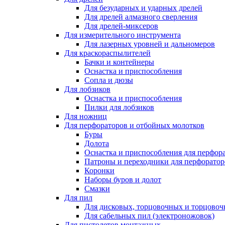
Для безударных и ударных дрелей
Для дрелей алмазного сверления
Для дрелей-миксеров
Для измерительного инструмента
Для лазерных уровней и дальномеров
Для краскораспылителей
Бачки и контейнеры
Оснастка и приспособления
Сопла и дюзы
Для лобзиков
Оснастка и приспособления
Пилки для лобзиков
Для ножниц
Для перфораторов и отбойных молотков
Буры
Долота
Оснастка и приспособления для перфор
Патроны и переходники для перфоратор
Коронки
Наборы буров и долот
Смазки
Для пил
Для дисковых, торцовочных и торцово
Для сабельных пил (электроножовок)
Для пистолетов монтажных