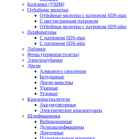
Болгарки (УШМ)
Отбойные молотки
Отбойные молотки с патроном SDS-max
С шестигранным патроном
Отбойные молотки с патроном SDS-plus
Перфораторы
С патроном SDS-max
С патроном SDS-plus
Лобзики
Фены (термопистолеты)
Электрорубанки
Дрели
Алмазного сверления
Безударные
Дрели-миксеры
Ударные
Угловые
Краскораспылители
Аккумуляторные
Электрические краскопульты
Шлифмашинки
Вибрационные
Дельташлифмашины
Ленточные
Полировальные машинки