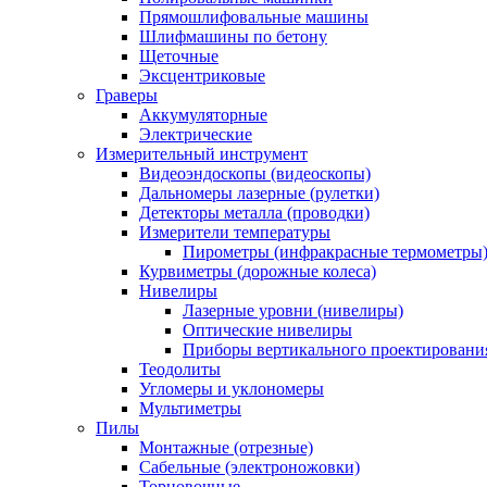
Прямошлифовальные машины
Шлифмашины по бетону
Щеточные
Эксцентриковые
Граверы
Аккумуляторные
Электрические
Измерительный инструмент
Видеоэндоскопы (видеоскопы)
Дальномеры лазерные (рулетки)
Детекторы металла (проводки)
Измерители температуры
Пирометры (инфракрасные термометры
Курвиметры (дорожные колеса)
Нивелиры
Лазерные уровни (нивелиры)
Оптические нивелиры
Приборы вертикального проектировани
Теодолиты
Угломеры и уклономеры
Мультиметры
Пилы
Монтажные (отрезные)
Сабельные (электроножовки)
Торцовочные