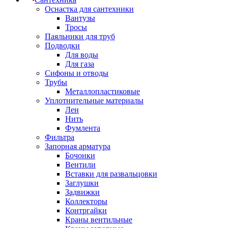
Оснастка для сантехники
Вантузы
Тросы
Паяльники для труб
Подводки
Для воды
Для газа
Сифоны и отводы
Трубы
Металлопластиковые
Уплотнительные материалы
Лен
Нить
Фумлента
Фильтра
Запорная арматура
Бочонки
Вентили
Вставки для развальцовки
Заглушки
Задвижки
Коллекторы
Контргайки
Краны вентильные