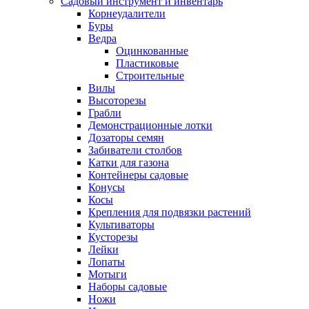
Садовый инструмент и инвентарь
Корнеудалители
Буры
Ведра
Оцинкованные
Пластиковые
Строительные
Вилы
Высоторезы
Грабли
Демонстрационные лотки
Дозаторы семян
Забиватели столбов
Катки для газона
Контейнеры садовые
Конусы
Косы
Крепления для подвязки растений
Культиваторы
Кусторезы
Лейки
Лопаты
Мотыги
Наборы садовые
Ножи