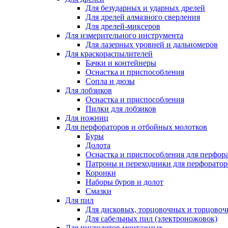
Для безударных и ударных дрелей
Для дрелей алмазного сверления
Для дрелей-миксеров
Для измерительного инструмента
Для лазерных уровней и дальномеров
Для краскораспылителей
Бачки и контейнеры
Оснастка и приспособления
Сопла и дюзы
Для лобзиков
Оснастка и приспособления
Пилки для лобзиков
Для ножниц
Для перфораторов и отбойных молотков
Буры
Долота
Оснастка и приспособления для перфор
Патроны и переходники для перфоратор
Коронки
Наборы буров и долот
Смазки
Для пил
Для дисковых, торцовочных и торцово
Для сабельных пил (электроножовок)
Для пистолетов монтажных