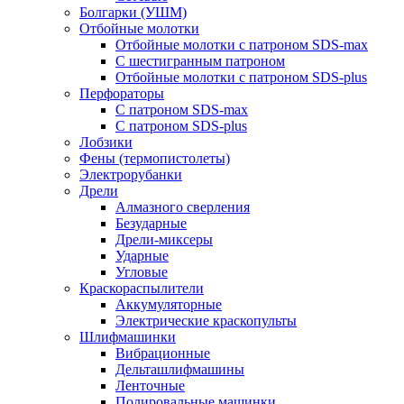
Болгарки (УШМ)
Отбойные молотки
Отбойные молотки с патроном SDS-max
С шестигранным патроном
Отбойные молотки с патроном SDS-plus
Перфораторы
С патроном SDS-max
С патроном SDS-plus
Лобзики
Фены (термопистолеты)
Электрорубанки
Дрели
Алмазного сверления
Безударные
Дрели-миксеры
Ударные
Угловые
Краскораспылители
Аккумуляторные
Электрические краскопульты
Шлифмашинки
Вибрационные
Дельташлифмашины
Ленточные
Полировальные машинки