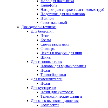
Жало для паяльника
Канифоль
Насадки для сварки пластиковых труб
Подставки для паяльников
Припои
Флюс паяльный
Для садовой техники
Для бензопил
Цепи
Козлы
Свечи зажигания
Фильтры
Чехлы и кожухи для шин
Шины
Для газонокосилок
Наборы для мульчирования
Ножи
Травосборники
Для измельчителей
Ножи
Для кусторезов
Ножи для кустореза
Телескопические штанги
Для моек высокого давления
Комплекты