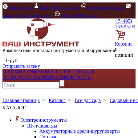
Распродажа
Вход / Регистрация
Обратный звонок
zakaz@vashinstrument.ru
9:00-18:00 (пн.-пт.)
+7 (495)
133-95-99
Корзина
0
Комплексные поставки инструмента и оборудования
позиций
– 0 руб.
Отправить заявку
О КОМПАНИИ
НОВОСТИ
ДОСТАВКА И
ОПЛАТА
ПОСТАВЩИКАМ
КОНТАКТЫ
Главная страница
>
Каталог
>
Все для сада
>
Садовый инс
КАТАЛОГ
Электроинструменты
Шуруповерты
Аккумуляторные дрели-шуруповерты
Сетевые