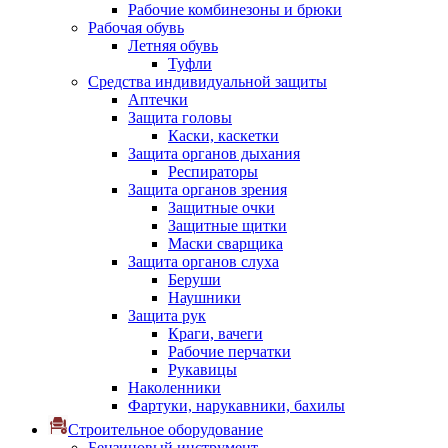
Рабочие комбинезоны и брюки
Рабочая обувь
Летняя обувь
Туфли
Средства индивидуальной защиты
Аптечки
Защита головы
Каски, каскетки
Защита органов дыхания
Респираторы
Защита органов зрения
Защитные очки
Защитные щитки
Маски сварщика
Защита органов слуха
Беруши
Наушники
Защита рук
Краги, вачеги
Рабочие перчатки
Рукавицы
Наколенники
Фартуки, нарукавники, бахилы
Строительное оборудование
Бензиновый инструмент