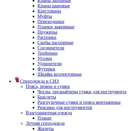
Краны запорные
Краны шаровые
Крестовина
Муфты
Переходники
Планки зажимные
Пружины
Распорки
Скобы распорные
Соединители
Тройники
Уголки
Удлинители
Футорки
Шкафы коллекторные
Спецодежда и СИЗ
Пояса, ремни и сумки
Чехлы, органайзеры сумки для инструмента
Браслеты
Разгрузочные сумки и пояса монтажника
Рюкзаки для инструментов
Влагозащитная одежда
Плащи
Летняя спецодежда
Жилеты