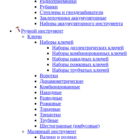
Радиоприемники
Рубанки
Степлеры и гвоздезабиватели
Заклепочники аккумуляторные
Наборы аккумуляторного инструмента
Ручной инструмент
Ключи
Наборы ключей
Наборы диэлектрических ключей
Наборы комбинированных ключей
Наборы накидных ключей
Наборы рожковых ключей
Наборы трубчатых ключей
Воротки
Динамометрические
Комбинированные
Накидные
Разводные
Рожковые
Торцевые
Трещотки
Трубные
Шестигранные (имбусовые)
Малярный инструмент
Валики и ролики