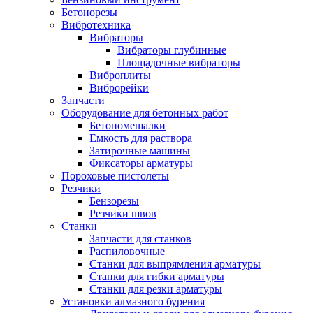
Бетонорезы
Вибротехника
Вибраторы
Вибраторы глубинные
Площадочные вибраторы
Виброплиты
Виброрейки
Запчасти
Оборудование для бетонных работ
Бетономешалки
Емкость для раствора
Затирочные машины
Фиксаторы арматуры
Пороховые пистолеты
Резчики
Бензорезы
Резчики швов
Станки
Запчасти для станков
Распиловочные
Станки для выпрямления арматуры
Станки для гибки арматуры
Станки для резки арматуры
Установки алмазного бурения