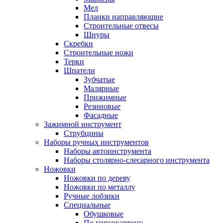
Мел
Планки направляющие
Строительные отвесы
Шнуры
Скребки
Строительные ножи
Терки
Шпатели
Зубчатые
Малярные
Прижимные
Резиновые
Фасадные
Зажимной инструмент
Струбцины
Наборы ручных инструментов
Наборы автоинструмента
Наборы столярно-слесарного инструмента
Ножовки
Ножовки по дереву
Ножовки по металлу
Ручные лобзики
Специальные
Обушковые
По гипсокартону