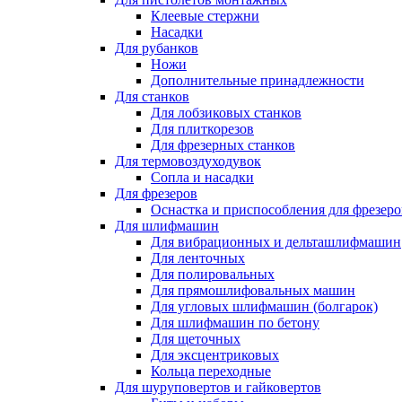
Клеевые стержни
Насадки
Для рубанков
Ножи
Дополнительные принадлежности
Для станков
Для лобзиковых станков
Для плиткорезов
Для фрезерных станков
Для термовоздуходувок
Сопла и насадки
Для фрезеров
Оснастка и приспособления для фрезеро
Для шлифмашин
Для вибрационных и дельташлифмашин
Для ленточных
Для полировальных
Для прямошлифовальных машин
Для угловых шлифмашин (болгарок)
Для шлифмашин по бетону
Для щеточных
Для эксцентриковых
Кольца переходные
Для шуруповертов и гайковертов