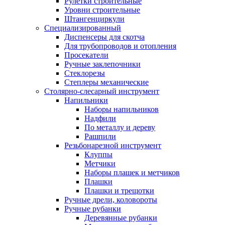
Рулетки строительные
Уровни строительные
Штангенциркули
Специализированный
Диспенсеры для скотча
Для трубопроводов и отопления
Просекатели
Ручные заклепочники
Стеклорезы
Степлеры механические
Столярно-слесарный инструмент
Напильники
Наборы напильников
Надфили
По металлу и дереву
Рашпили
Резьбонарезной инструмент
Клуппы
Метчики
Наборы плашек и метчиков
Плашки
Плашки и трещотки
Ручные дрели, коловороты
Ручные рубанки
Деревянные рубанки