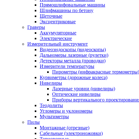
Прямошлифовальные машины
Шлифмашины по бетону
Щеточные
Эксцентриковые
Граверы
Аккумуляторные
Электрические
Измерительный инструмент
Видеоэндоскопы (видеоскопы)
Дальномеры лазерные (рулетки)
Детекторы металла (проводки)
Измерители температуры
Пирометры (инфракрасные термометры
Курвиметры (дорожные колеса)
Нивелиры
Лазерные уровни (нивелиры)
Оптические нивелиры
Приборы вертикального проектировани
Теодолиты
Угломеры и уклономеры
Мультиметры
Пилы
Монтажные (отрезные)
Сабельные (электроножовки)
Торцовочные