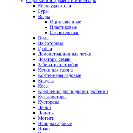
Садовый инструмент и инвентарь
Корнеудалители
Буры
Ведра
Оцинкованные
Пластиковые
Строительные
Вилы
Высоторезы
Грабли
Демонстрационные лотки
Дозаторы семян
Забиватели столбов
Катки для газона
Контейнеры садовые
Конусы
Косы
Крепления для подвязки растений
Культиваторы
Кусторезы
Лейки
Лопаты
Мотыги
Наборы садовые
Ножи