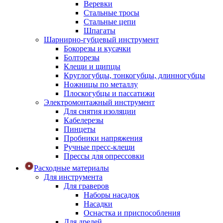
Веревки
Стальные тросы
Стальные цепи
Шпагаты
Шарнирно-губцевый инструмент
Бокорезы и кусачки
Болторезы
Клещи и щипцы
Круглогубцы, тонкогубцы, длинногубцы
Ножницы по металлу
Плоскогубцы и пассатижи
Электромонтажный инструмент
Для снятия изоляции
Кабелерезы
Пинцеты
Пробники напряжения
Ручные пресс-клещи
Прессы для опрессовки
Расходные материалы
Для инструмента
Для граверов
Наборы насадок
Насадки
Оснастка и приспособления
Для дрелей