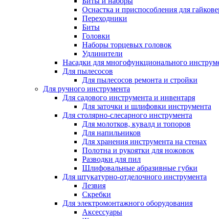
Биты и наборы
Оснастка и приспособления для гайкове
Переходники
Биты
Головки
Наборы торцевых головок
Удлинители
Насадки для многофункционального инструм
Для пылесосов
Для пылесосов ремонта и стройки
Для ручного инструмента
Для садового инструмента и инвентаря
Для заточки и шлифовки инструмента
Для столярно-слесарного инструмента
Для молотков, кувалд и топоров
Для напильников
Для хранения инструмента на стенах
Полотна и рукоятки для ножовок
Разводки для пил
Шлифовальные абразивные губки
Для штукатурно-отделочного инструмента
Лезвия
Скребки
Для электромонтажного оборудования
Аксессуары