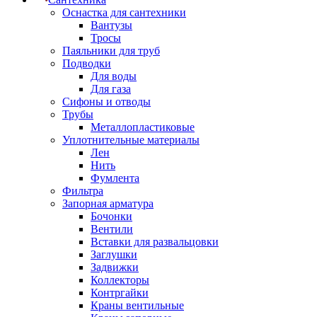
Оснастка для сантехники
Вантузы
Тросы
Паяльники для труб
Подводки
Для воды
Для газа
Сифоны и отводы
Трубы
Металлопластиковые
Уплотнительные материалы
Лен
Нить
Фумлента
Фильтра
Запорная арматура
Бочонки
Вентили
Вставки для развальцовки
Заглушки
Задвижки
Коллекторы
Контргайки
Краны вентильные