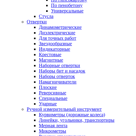
По пенобетону
Универсальные
Стусла
Отвертки
Динамометрические
Диэлектрические
Для точных работ
Звездообразные
Индикаторные
Крестовые
Магнитные
Наборные отвертки
Наборы бит и насадок
Наборы отверток
Намагничиватели
Плоские
Реверсивные
Специальные
Ударные
Ручной измерительный инструмент
Курвиметры (дорожные колеса)
Линейки, угольники, транспортиры
Мерная лента
Микрометры