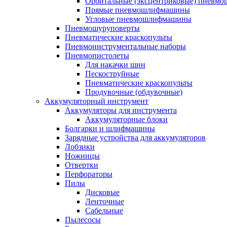
Орбитальные (эксцентриковые) пнев
Прямые пневмошлифмашины
Угловые пневмошлифмашины
Пневмошуруповерты
Пневматические краскопульты
Пневмоинструментальные наборы
Пневмопистолеты
Для накачки шин
Пескоструйные
Пневматические краскопульты
Продувочные (обдувочные)
Аккумуляторный инструмент
Аккумуляторы для инструмента
Аккумуляторные блоки
Болгарки и шлифмашины
Зарядные устройства для аккумуляторов
Лобзики
Ножницы
Отвертки
Перфораторы
Пилы
Дисковые
Ленточные
Сабельные
Пылесосы