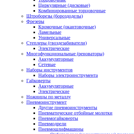
Циркулярные (дисковые)
Комбинированные торцовочные
Штроборезы (бороздоделы)
Фрезеры
Кромочные (окантовочные)
Ламельные
Универсальные
Степлеры (гвоздезабиватели)
Электрические
Многофункциональные (реноваторы)
Аккумуляторные
Сетевые
Наборы инструментов
Наборы электроинструмента
Гайковерты
Аккумуляторные
Электрические
Ножницы по металлу
Пневмоинструмент
Другие пневмоинструменты
Пневматические отбойные молотки
Пневмогайковерты
Пневмодрели
Пневмошлифмашины