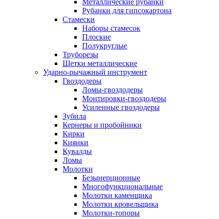
Металлические рубанки
Рубанки для гипсокартона
Стамески
Наборы стамесок
Плоские
Полукруглые
Труборезы
Щетки металлические
Ударно-рычажный инструмент
Гвоздодеры
Ломы-гвоздодеры
Монтировки-гвоздодеры
Усиленные гвоздодеры
Зубила
Кернеры и пробойники
Кирки
Киянки
Кувалды
Ломы
Молотки
Безынерционные
Многофункциональные
Молотки каменщика
Молотки кровельщика
Молотки-топоры