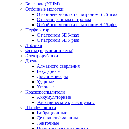
Болгарки (УШМ)
Отбойные молотки
Отбойные молотки с патроном SDS-max
С шестигранным патроном
Отбойные молотки с патроном SDS-plus
Перфораторы
С патроном SDS-max
С патроном SDS-plus
Лобзики
Фены (термопистолеты)
Электрорубанки
Дрели
Алмазного сверления
Безударные
Дрели-миксеры
Ударные
Угловые
Краскораспылители
Аккумуляторные
Электрические краскопульты
Шлифмашинки
Вибрационные
Дельташлифмашины
Ленточные
Полировальные машинки