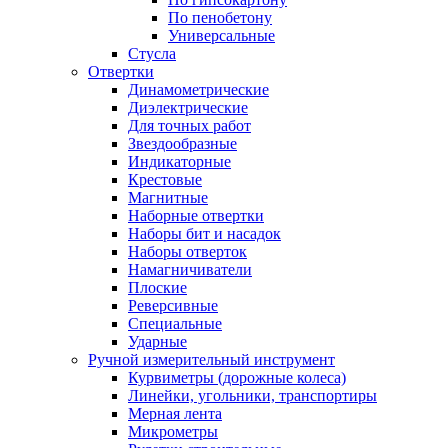
По пенобетону
Универсальные
Стусла
Отвертки
Динамометрические
Диэлектрические
Для точных работ
Звездообразные
Индикаторные
Крестовые
Магнитные
Наборные отвертки
Наборы бит и насадок
Наборы отверток
Намагничиватели
Плоские
Реверсивные
Специальные
Ударные
Ручной измерительный инструмент
Курвиметры (дорожные колеса)
Линейки, угольники, транспортиры
Мерная лента
Микрометры