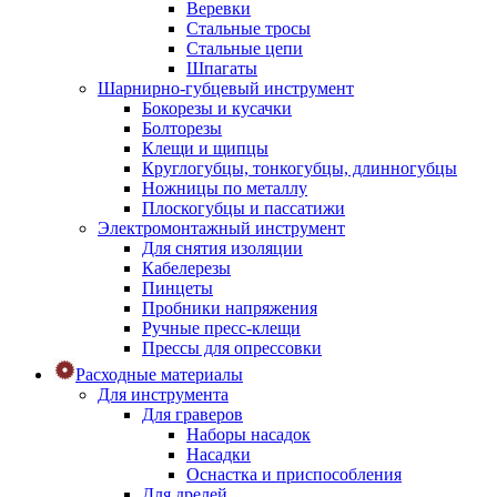
Веревки
Стальные тросы
Стальные цепи
Шпагаты
Шарнирно-губцевый инструмент
Бокорезы и кусачки
Болторезы
Клещи и щипцы
Круглогубцы, тонкогубцы, длинногубцы
Ножницы по металлу
Плоскогубцы и пассатижи
Электромонтажный инструмент
Для снятия изоляции
Кабелерезы
Пинцеты
Пробники напряжения
Ручные пресс-клещи
Прессы для опрессовки
Расходные материалы
Для инструмента
Для граверов
Наборы насадок
Насадки
Оснастка и приспособления
Для дрелей