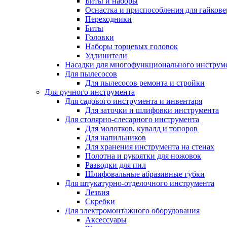
Биты и наборы
Оснастка и приспособления для гайкове
Переходники
Биты
Головки
Наборы торцевых головок
Удлинители
Насадки для многофункционального инструм
Для пылесосов
Для пылесосов ремонта и стройки
Для ручного инструмента
Для садового инструмента и инвентаря
Для заточки и шлифовки инструмента
Для столярно-слесарного инструмента
Для молотков, кувалд и топоров
Для напильников
Для хранения инструмента на стенах
Полотна и рукоятки для ножовок
Разводки для пил
Шлифовальные абразивные губки
Для штукатурно-отделочного инструмента
Лезвия
Скребки
Для электромонтажного оборудования
Аксессуары