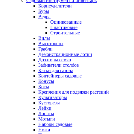
Садовый инструмент и инвентарь
Корнеудалители
Буры
Ведра
Оцинкованные
Пластиковые
Строительные
Вилы
Высоторезы
Грабли
Демонстрационные лотки
Дозаторы семян
Забиватели столбов
Катки для газона
Контейнеры садовые
Конусы
Косы
Крепления для подвязки растений
Культиваторы
Кусторезы
Лейки
Лопаты
Мотыги
Наборы садовые
Ножи