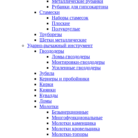
Металлические рубанки
Рубанки для гипсокартона
Стамески
Наборы стамесок
Плоские
Полукруглые
Труборезы
Щетки металлические
Ударно-рычажный инструмент
Гвоздодеры
Ломы-гвоздодеры
Монтировки-гвоздодеры
Усиленные гвоздодеры
Зубила
Кернеры и пробойники
Кирки
Киянки
Кувалды
Ломы
Молотки
Безынерционные
Многофункциональные
Молотки каменщика
Молотки кровельщика
Молотки-топоры