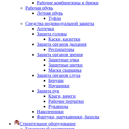
Рабочие комбинезоны и брюки
Рабочая обувь
Летняя обувь
Туфли
Средства индивидуальной защиты
Аптечки
Защита головы
Каски, каскетки
Защита органов дыхания
Респираторы
Защита органов зрения
Защитные очки
Защитные щитки
Маски сварщика
Защита органов слуха
Беруши
Наушники
Защита рук
Краги, вачеги
Рабочие перчатки
Рукавицы
Наколенники
Фартуки, нарукавники, бахилы
Строительное оборудование
Бензиновый инструмент