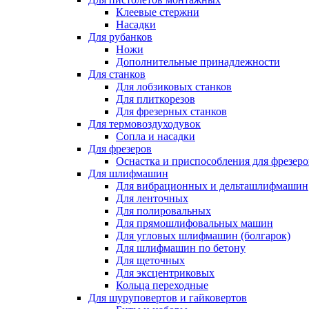
Клеевые стержни
Насадки
Для рубанков
Ножи
Дополнительные принадлежности
Для станков
Для лобзиковых станков
Для плиткорезов
Для фрезерных станков
Для термовоздуходувок
Сопла и насадки
Для фрезеров
Оснастка и приспособления для фрезеро
Для шлифмашин
Для вибрационных и дельташлифмашин
Для ленточных
Для полировальных
Для прямошлифовальных машин
Для угловых шлифмашин (болгарок)
Для шлифмашин по бетону
Для щеточных
Для эксцентриковых
Кольца переходные
Для шуруповертов и гайковертов