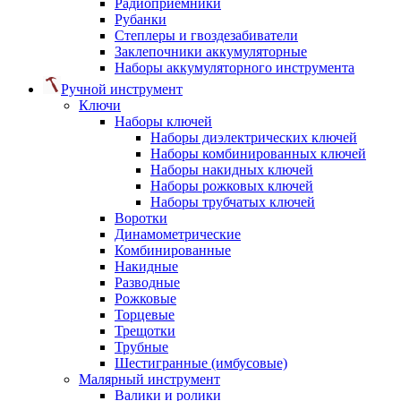
Радиоприемники
Рубанки
Степлеры и гвоздезабиватели
Заклепочники аккумуляторные
Наборы аккумуляторного инструмента
Ручной инструмент
Ключи
Наборы ключей
Наборы диэлектрических ключей
Наборы комбинированных ключей
Наборы накидных ключей
Наборы рожковых ключей
Наборы трубчатых ключей
Воротки
Динамометрические
Комбинированные
Накидные
Разводные
Рожковые
Торцевые
Трещотки
Трубные
Шестигранные (имбусовые)
Малярный инструмент
Валики и ролики