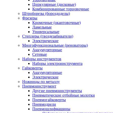
Циркулярные (дисковые)
Комбинированные торцовочные
Штроборезы (бороздоделы)
Фрезеры
Кромочные (окантовочные)
Ламельные
Универсальные
Степлеры (гвоздезабиватели)
Электрические
Многофункциональные (реноваторы)
Аккумуляторные
Сетевые
Наборы инструментов
Наборы электроинструмента
Гайковерты
Аккумуляторные
Электрические
Ножницы по металлу
Пневмоинструмент
Другие пневмоинструменты
Пневматические отбойные молотки
Пневмогайковерты
Пневмодрели
Пневмошлифмашины