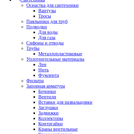
Оснастка для сантехники
Вантузы
Тросы
Паяльники для труб
Подводки
Для воды
Для газа
Сифоны и отводы
Трубы
Металлопластиковые
Уплотнительные материалы
Лен
Нить
Фумлента
Фильтра
Запорная арматура
Бочонки
Вентили
Вставки для развальцовки
Заглушки
Задвижки
Коллекторы
Контргайки
Краны вентильные