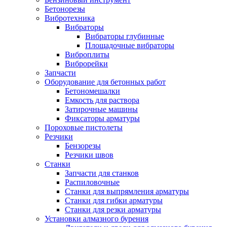
Бетонорезы
Вибротехника
Вибраторы
Вибраторы глубинные
Площадочные вибраторы
Виброплиты
Виброрейки
Запчасти
Оборудование для бетонных работ
Бетономешалки
Емкость для раствора
Затирочные машины
Фиксаторы арматуры
Пороховые пистолеты
Резчики
Бензорезы
Резчики швов
Станки
Запчасти для станков
Распиловочные
Станки для выпрямления арматуры
Станки для гибки арматуры
Станки для резки арматуры
Установки алмазного бурения