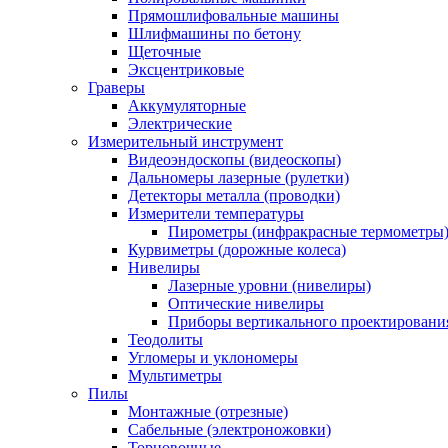
Прямошлифовальные машины
Шлифмашины по бетону
Щеточные
Эксцентриковые
Граверы
Аккумуляторные
Электрические
Измерительный инструмент
Видеоэндоскопы (видеоскопы)
Дальномеры лазерные (рулетки)
Детекторы металла (проводки)
Измерители температуры
Пирометры (инфракрасные термометры
Курвиметры (дорожные колеса)
Нивелиры
Лазерные уровни (нивелиры)
Оптические нивелиры
Приборы вертикального проектировани
Теодолиты
Угломеры и уклономеры
Мультиметры
Пилы
Монтажные (отрезные)
Сабельные (электроножовки)
Торцовочные