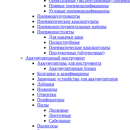
Орбитальные (эксцентриковые) пнев
Прямые пневмошлифмашины
Угловые пневмошлифмашины
Пневмошуруповерты
Пневматические краскопульты
Пневмоинструментальные наборы
Пневмопистолеты
Для накачки шин
Пескоструйные
Пневматические краскопульты
Продувочные (обдувочные)
Аккумуляторный инструмент
Аккумуляторы для инструмента
Аккумуляторные блоки
Болгарки и шлифмашины
Зарядные устройства для аккумуляторов
Лобзики
Ножницы
Отвертки
Перфораторы
Пилы
Дисковые
Ленточные
Сабельные
Пылесосы