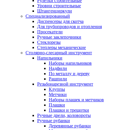
Рулетки строительные
Уровни строительные
Штангенциркули
Специализированный
Диспенсеры для скотча
Для трубопроводов и отопления
Просекатели
Ручные заклепочники
Стеклорезы
Степлеры механические
Столярно-слесарный инструмент
Напильники
Наборы напильников
Надфили
По металлу и дереву
Рашпили
Резьбонарезной инструмент
Клуппы
Метчики
Наборы плашек и метчиков
Плашки
Плашки и трещотки
Ручные дрели, коловороты
Ручные рубанки
Деревянные рубанки