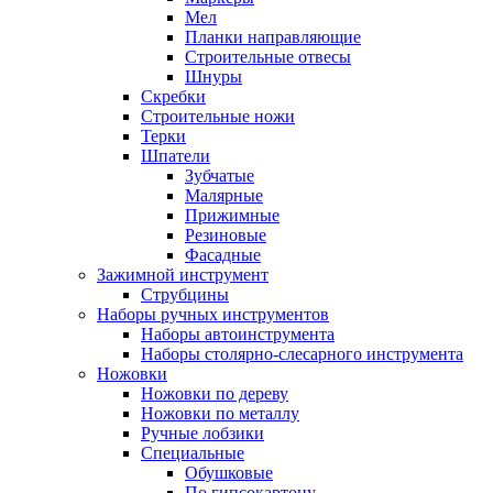
Мел
Планки направляющие
Строительные отвесы
Шнуры
Скребки
Строительные ножи
Терки
Шпатели
Зубчатые
Малярные
Прижимные
Резиновые
Фасадные
Зажимной инструмент
Струбцины
Наборы ручных инструментов
Наборы автоинструмента
Наборы столярно-слесарного инструмента
Ножовки
Ножовки по дереву
Ножовки по металлу
Ручные лобзики
Специальные
Обушковые
По гипсокартону