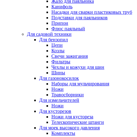
Жало для паяльника
Канифоль
Насадки для сварки пластиковых труб
Подставки для паяльников
Припои
Флюс паяльный
Для садовой техники
Для бензопил
Цепи
Козлы
Свечи зажигания
Фильтры
Чехлы и кожухи для шин
Шины
Для газонокосилок
Наборы для мульчирования
Ножи
Травосборники
Для измельчителей
Ножи
Для кусторезов
Ножи для кустореза
Телескопические штанги
Для моек высокого давления
Комплекты