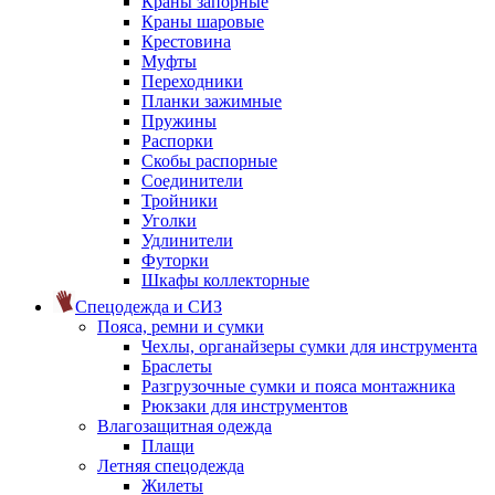
Краны запорные
Краны шаровые
Крестовина
Муфты
Переходники
Планки зажимные
Пружины
Распорки
Скобы распорные
Соединители
Тройники
Уголки
Удлинители
Футорки
Шкафы коллекторные
Спецодежда и СИЗ
Пояса, ремни и сумки
Чехлы, органайзеры сумки для инструмента
Браслеты
Разгрузочные сумки и пояса монтажника
Рюкзаки для инструментов
Влагозащитная одежда
Плащи
Летняя спецодежда
Жилеты