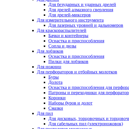
Для безударных и ударных дрелей
Для дрелей алмазного сверления
Для дрелей-миксеров
Для измерительного инструмента
Для лазерных уровней и дальномеров
Для краскораспылителей
Бачки и контейнеры
Оснастка и приспособления
Сопла и дюзы
Для лобзиков
Оснастка и приспособления
Пилки для лобзиков
Для ножниц
Для перфораторов и отбойных молотков
Буры
Долота
Оснастка и приспособления для перфор
Патроны и переходники для перфоратор
Коронки
Наборы буров и долот
Смазки
Для пил
Для дисковых, торцовочных и торцово
Для сабельных пил (электроножовок)
Для пистолетов монтажных