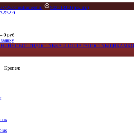
kaz@vashinstrument.ru
9:00-18:00 (пн.-пт.)
33-95-99
– 0 руб.
 заявку
АНИИ
НОВОСТИ
ДОСТАВКА И ОПЛАТА
ПОСТАВЩИКАМ
К
>
Крепеж
ы
max
lus