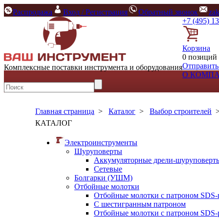
Распродажа
Вход / Регистрация
Обратный звонок
za
+7 (495) 1
Корзина
0 позиций 
Отправить
Комплексные поставки инструмента и оборудования
О КОМП
Главная страница
>
Каталог
>
Выбор строителей
КАТАЛОГ
Электроинструменты
Шуруповерты
Аккумуляторные дрели-шуруповерт
Сетевые
Болгарки (УШМ)
Отбойные молотки
Отбойные молотки с патроном SDS-
С шестигранным патроном
Отбойные молотки с патроном SDS-p