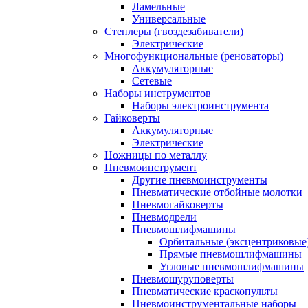
Ламельные
Универсальные
Степлеры (гвоздезабиватели)
Электрические
Многофункциональные (реноваторы)
Аккумуляторные
Сетевые
Наборы инструментов
Наборы электроинструмента
Гайковерты
Аккумуляторные
Электрические
Ножницы по металлу
Пневмоинструмент
Другие пневмоинструменты
Пневматические отбойные молотки
Пневмогайковерты
Пневмодрели
Пневмошлифмашины
Орбитальные (эксцентриковы
Прямые пневмошлифмашины
Угловые пневмошлифмашины
Пневмошуруповерты
Пневматические краскопульты
Пневмоинструментальные наборы