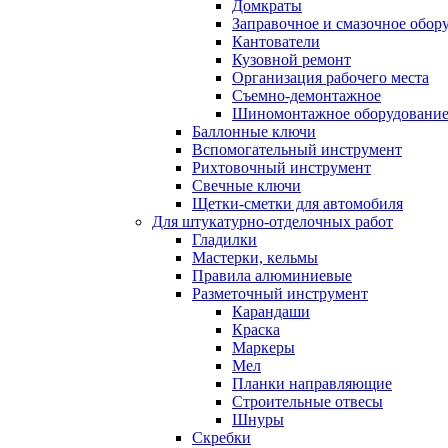
Домкраты
Заправочное и смазочное обор
Кантователи
Кузовной ремонт
Организация рабочего места
Съемно-демонтажное
Шиномонтажное оборудовани
Баллонные ключи
Вспомогательный инструмент
Рихтовочный инструмент
Свечные ключи
Щетки-сметки для автомобиля
Для штукатурно-отделочных работ
Гладилки
Мастерки, кельмы
Правила алюминиевые
Разметочный инструмент
Карандаши
Краска
Маркеры
Мел
Планки направляющие
Строительные отвесы
Шнуры
Скребки