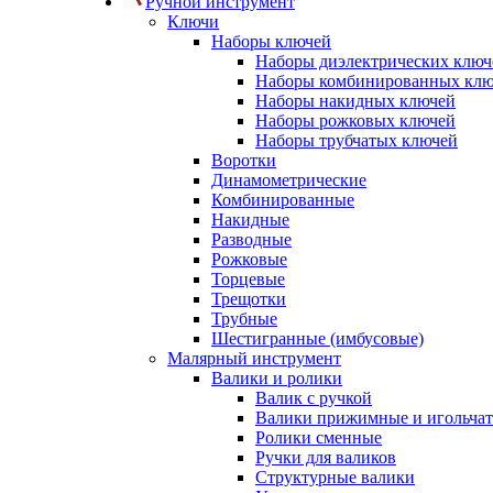
Ручной инструмент
Ключи
Наборы ключей
Наборы диэлектрических ключ
Наборы комбинированных кл
Наборы накидных ключей
Наборы рожковых ключей
Наборы трубчатых ключей
Воротки
Динамометрические
Комбинированные
Накидные
Разводные
Рожковые
Торцевые
Трещотки
Трубные
Шестигранные (имбусовые)
Малярный инструмент
Валики и ролики
Валик с ручкой
Валики прижимные и игольча
Ролики сменные
Ручки для валиков
Структурные валики