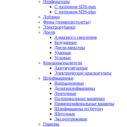
Перфораторы
С патроном SDS-max
С патроном SDS-plus
Лобзики
Фены (термопистолеты)
Электрорубанки
Дрели
Алмазного сверления
Безударные
Дрели-миксеры
Ударные
Угловые
Краскораспылители
Аккумуляторные
Электрические краскопульты
Шлифмашинки
Вибрационные
Дельташлифмашины
Ленточные
Полировальные машинки
Прямошлифовальные машины
Шлифмашины по бетону
Щеточные
Эксцентриковые
Граверы