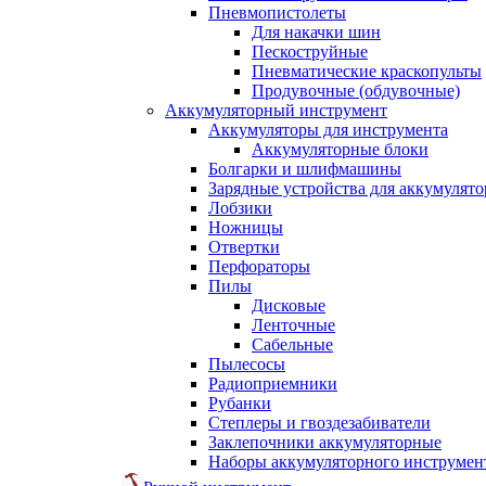
Пневмопистолеты
Для накачки шин
Пескоструйные
Пневматические краскопульты
Продувочные (обдувочные)
Аккумуляторный инструмент
Аккумуляторы для инструмента
Аккумуляторные блоки
Болгарки и шлифмашины
Зарядные устройства для аккумулято
Лобзики
Ножницы
Отвертки
Перфораторы
Пилы
Дисковые
Ленточные
Сабельные
Пылесосы
Радиоприемники
Рубанки
Степлеры и гвоздезабиватели
Заклепочники аккумуляторные
Наборы аккумуляторного инструмен