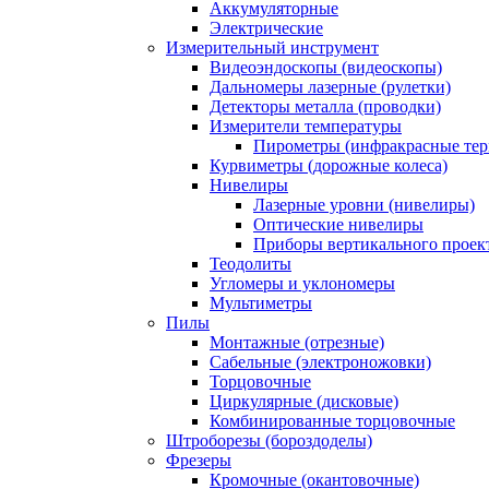
Аккумуляторные
Электрические
Измерительный инструмент
Видеоэндоскопы (видеоскопы)
Дальномеры лазерные (рулетки)
Детекторы металла (проводки)
Измерители температуры
Пирометры (инфракрасные те
Курвиметры (дорожные колеса)
Нивелиры
Лазерные уровни (нивелиры)
Оптические нивелиры
Приборы вертикального проек
Теодолиты
Угломеры и уклономеры
Мультиметры
Пилы
Монтажные (отрезные)
Сабельные (электроножовки)
Торцовочные
Циркулярные (дисковые)
Комбинированные торцовочные
Штроборезы (бороздоделы)
Фрезеры
Кромочные (окантовочные)