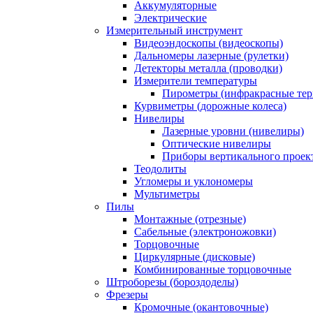
Аккумуляторные
Электрические
Измерительный инструмент
Видеоэндоскопы (видеоскопы)
Дальномеры лазерные (рулетки)
Детекторы металла (проводки)
Измерители температуры
Пирометры (инфракрасные те
Курвиметры (дорожные колеса)
Нивелиры
Лазерные уровни (нивелиры)
Оптические нивелиры
Приборы вертикального проек
Теодолиты
Угломеры и уклономеры
Мультиметры
Пилы
Монтажные (отрезные)
Сабельные (электроножовки)
Торцовочные
Циркулярные (дисковые)
Комбинированные торцовочные
Штроборезы (бороздоделы)
Фрезеры
Кромочные (окантовочные)