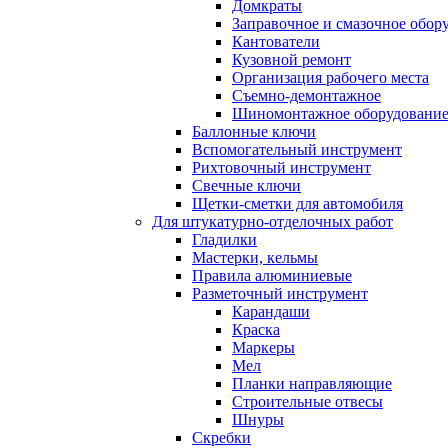
Домкраты
Заправочное и смазочное обор
Кантователи
Кузовной ремонт
Организация рабочего места
Съемно-демонтажное
Шиномонтажное оборудовани
Баллонные ключи
Вспомогательный инструмент
Рихтовочный инструмент
Свечные ключи
Щетки-сметки для автомобиля
Для штукатурно-отделочных работ
Гладилки
Мастерки, кельмы
Правила алюминиевые
Разметочный инструмент
Карандаши
Краска
Маркеры
Мел
Планки направляющие
Строительные отвесы
Шнуры
Скребки