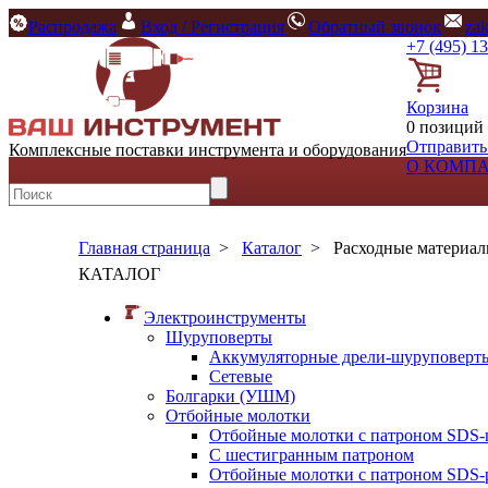
Распродажа
Вход / Регистрация
Обратный звонок
za
+7 (495) 1
Корзина
0 позиций 
Отправить
Комплексные поставки инструмента и оборудования
О КОМП
Главная страница
>
Каталог
>
Расходные материа
КАТАЛОГ
Электроинструменты
Шуруповерты
Аккумуляторные дрели-шуруповерт
Сетевые
Болгарки (УШМ)
Отбойные молотки
Отбойные молотки с патроном SDS-
С шестигранным патроном
Отбойные молотки с патроном SDS-p