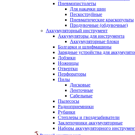
Пневмопистолеты
Для накачки шин
Пескоструйные
Пневматические краскопульты
Продувочные (обдувочные)
Аккумуляторный инструмент
Аккумуляторы для инструмента
Аккумуляторные блоки
Болгарки и шлифмашины
Зарядные устройства для аккумулято
Лобзики
Ножницы
Отвертки
Перфораторы
Пилы
Дисковые
Ленточные
Сабельные
Пылесосы
Радиоприемники
Рубанки
Степлеры и гвоздезабиватели
Заклепочники аккумуляторные
Наборы аккумуляторного инструмен