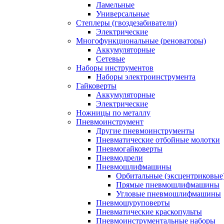
Ламельные
Универсальные
Степлеры (гвоздезабиватели)
Электрические
Многофункциональные (реноваторы)
Аккумуляторные
Сетевые
Наборы инструментов
Наборы электроинструмента
Гайковерты
Аккумуляторные
Электрические
Ножницы по металлу
Пневмоинструмент
Другие пневмоинструменты
Пневматические отбойные молотки
Пневмогайковерты
Пневмодрели
Пневмошлифмашины
Орбитальные (эксцентриковы
Прямые пневмошлифмашины
Угловые пневмошлифмашины
Пневмошуруповерты
Пневматические краскопульты
Пневмоинструментальные наборы