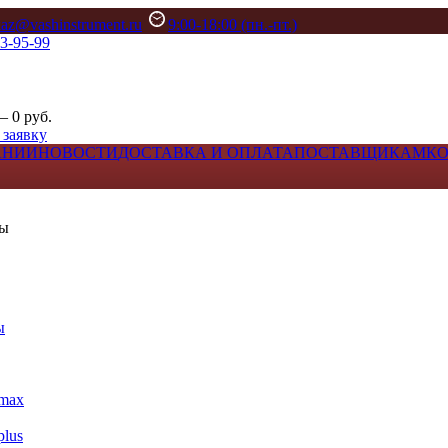
kaz@vashinstrument.ru
9:00-18:00 (пн.-пт.)
33-95-99
– 0 руб.
 заявку
АНИИ
НОВОСТИ
ДОСТАВКА И ОПЛАТА
ПОСТАВЩИКАМ
К
лы
ы
max
lus