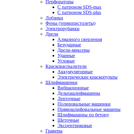
Перфораторы
С патроном SDS-max
С патроном SDS-plus
Лобзики
Фены (термопистолеты)
Электрорубанки
Дрели
Алмазного сверления
Безударные
Дрели-миксеры
Ударные
Угловые
Краскораспылители
Аккумуляторные
Электрические краскопульты
Шлифмашинки
Вибрационные
Дельташлифмашины
Ленточные
Полировальные машинки
Прямошлифовальные машины
Шлифмашины по бетону
Щеточные
Эксцентриковые
Граверы