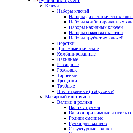
Ручной инструмент
Ключи
Наборы ключей
Наборы диэлектрических ключ
Наборы комбинированных кл
Наборы накидных ключей
Наборы рожковых ключей
Наборы трубчатых ключей
Воротки
Динамометрические
Комбинированные
Накидные
Разводные
Рожковые
Торцевые
Трещотки
Трубные
Шестигранные (имбусовые)
Малярный инструмент
Валики и ролики
Валик с ручкой
Валики прижимные и игольча
Ролики сменные
Ручки для валиков
Структурные валики