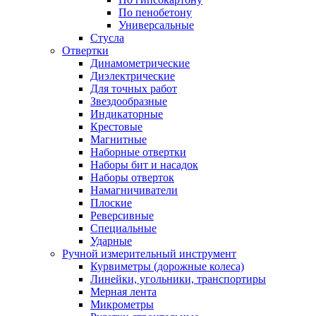
По пенобетону
Универсальные
Стусла
Отвертки
Динамометрические
Диэлектрические
Для точных работ
Звездообразные
Индикаторные
Крестовые
Магнитные
Наборные отвертки
Наборы бит и насадок
Наборы отверток
Намагничиватели
Плоские
Реверсивные
Специальные
Ударные
Ручной измерительный инструмент
Курвиметры (дорожные колеса)
Линейки, угольники, транспортиры
Мерная лента
Микрометры