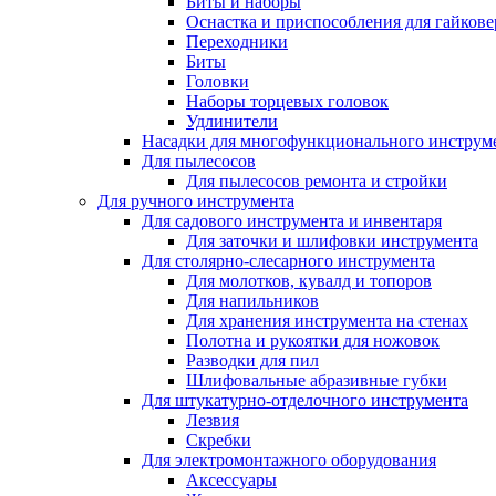
Биты и наборы
Оснастка и приспособления для гайкове
Переходники
Биты
Головки
Наборы торцевых головок
Удлинители
Насадки для многофункционального инструм
Для пылесосов
Для пылесосов ремонта и стройки
Для ручного инструмента
Для садового инструмента и инвентаря
Для заточки и шлифовки инструмента
Для столярно-слесарного инструмента
Для молотков, кувалд и топоров
Для напильников
Для хранения инструмента на стенах
Полотна и рукоятки для ножовок
Разводки для пил
Шлифовальные абразивные губки
Для штукатурно-отделочного инструмента
Лезвия
Скребки
Для электромонтажного оборудования
Аксессуары