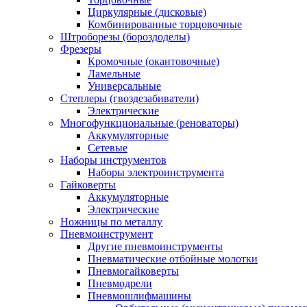
Циркулярные (дисковые)
Комбинированные торцовочные
Штроборезы (бороздоделы)
Фрезеры
Кромочные (окантовочные)
Ламельные
Универсальные
Степлеры (гвоздезабиватели)
Электрические
Многофункциональные (реноваторы)
Аккумуляторные
Сетевые
Наборы инструментов
Наборы электроинструмента
Гайковерты
Аккумуляторные
Электрические
Ножницы по металлу
Пневмоинструмент
Другие пневмоинструменты
Пневматические отбойные молотки
Пневмогайковерты
Пневмодрели
Пневмошлифмашины