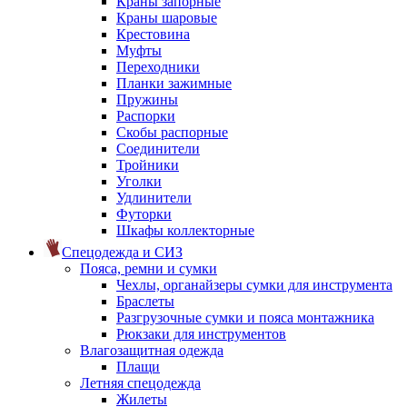
Краны запорные
Краны шаровые
Крестовина
Муфты
Переходники
Планки зажимные
Пружины
Распорки
Скобы распорные
Соединители
Тройники
Уголки
Удлинители
Футорки
Шкафы коллекторные
Спецодежда и СИЗ
Пояса, ремни и сумки
Чехлы, органайзеры сумки для инструмента
Браслеты
Разгрузочные сумки и пояса монтажника
Рюкзаки для инструментов
Влагозащитная одежда
Плащи
Летняя спецодежда
Жилеты