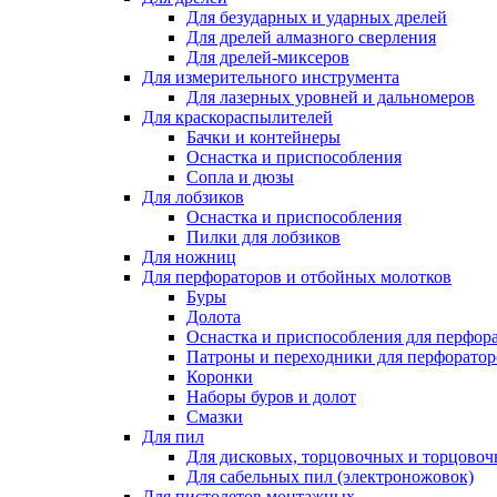
Для безударных и ударных дрелей
Для дрелей алмазного сверления
Для дрелей-миксеров
Для измерительного инструмента
Для лазерных уровней и дальномеров
Для краскораспылителей
Бачки и контейнеры
Оснастка и приспособления
Сопла и дюзы
Для лобзиков
Оснастка и приспособления
Пилки для лобзиков
Для ножниц
Для перфораторов и отбойных молотков
Буры
Долота
Оснастка и приспособления для перфор
Патроны и переходники для перфоратор
Коронки
Наборы буров и долот
Смазки
Для пил
Для дисковых, торцовочных и торцово
Для сабельных пил (электроножовок)
Для пистолетов монтажных