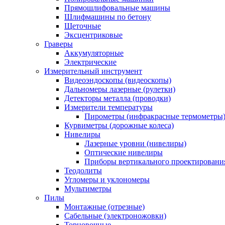
Прямошлифовальные машины
Шлифмашины по бетону
Щеточные
Эксцентриковые
Граверы
Аккумуляторные
Электрические
Измерительный инструмент
Видеоэндоскопы (видеоскопы)
Дальномеры лазерные (рулетки)
Детекторы металла (проводки)
Измерители температуры
Пирометры (инфракрасные термометры
Курвиметры (дорожные колеса)
Нивелиры
Лазерные уровни (нивелиры)
Оптические нивелиры
Приборы вертикального проектировани
Теодолиты
Угломеры и уклономеры
Мультиметры
Пилы
Монтажные (отрезные)
Сабельные (электроножовки)
Торцовочные