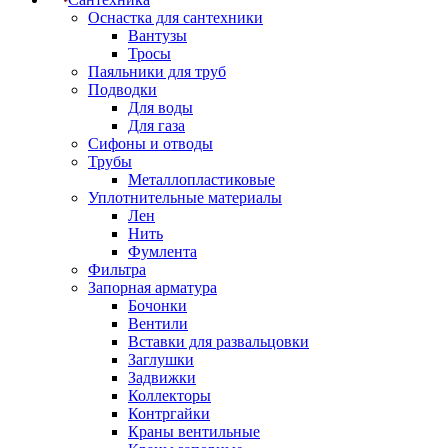
Оснастка для сантехники
Вантузы
Тросы
Паяльники для труб
Подводки
Для воды
Для газа
Сифоны и отводы
Трубы
Металлопластиковые
Уплотнительные материалы
Лен
Нить
Фумлента
Фильтра
Запорная арматура
Бочонки
Вентили
Вставки для развальцовки
Заглушки
Задвижки
Коллекторы
Контргайки
Краны вентильные