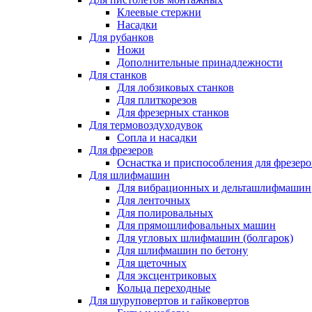
Клеевые стержни
Насадки
Для рубанков
Ножи
Дополнительные принадлежности
Для станков
Для лобзиковых станков
Для плиткорезов
Для фрезерных станков
Для термовоздуходувок
Сопла и насадки
Для фрезеров
Оснастка и приспособления для фрезеро
Для шлифмашин
Для вибрационных и дельташлифмашин
Для ленточных
Для полировальных
Для прямошлифовальных машин
Для угловых шлифмашин (болгарок)
Для шлифмашин по бетону
Для щеточных
Для эксцентриковых
Кольца переходные
Для шуруповертов и гайковертов