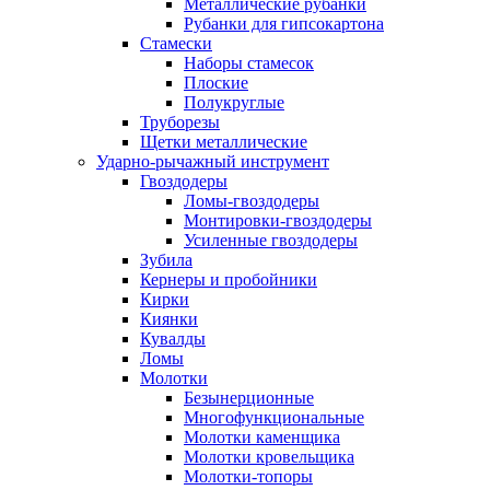
Металлические рубанки
Рубанки для гипсокартона
Стамески
Наборы стамесок
Плоские
Полукруглые
Труборезы
Щетки металлические
Ударно-рычажный инструмент
Гвоздодеры
Ломы-гвоздодеры
Монтировки-гвоздодеры
Усиленные гвоздодеры
Зубила
Кернеры и пробойники
Кирки
Киянки
Кувалды
Ломы
Молотки
Безынерционные
Многофункциональные
Молотки каменщика
Молотки кровельщика
Молотки-топоры