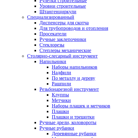
Рулетки строительные
Уровни строительные
Штангенциркули
Специализированный
Диспенсеры для скотча
Для трубопроводов и отопления
Просекатели
Ручные заклепочники
Стеклорезы
Степлеры механические
Столярно-слесарный инструмент
Напильники
Наборы напильников
Надфили
По металлу и дереву
Рашпили
Резьбонарезной инструмент
Клуппы
Метчики
Наборы плашек и метчиков
Плашки
Плашки и трещотки
Ручные дрели, коловороты
Ручные рубанки
Деревянные рубанки