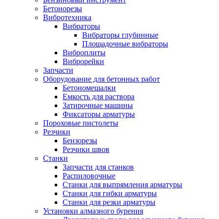
Бетонорезы
Вибротехника
Вибраторы
Вибраторы глубинные
Площадочные вибраторы
Виброплиты
Виброрейки
Запчасти
Оборудование для бетонных работ
Бетономешалки
Емкость для раствора
Затирочные машины
Фиксаторы арматуры
Пороховые пистолеты
Резчики
Бензорезы
Резчики швов
Станки
Запчасти для станков
Распиловочные
Станки для выпрямления арматуры
Станки для гибки арматуры
Станки для резки арматуры
Установки алмазного бурения