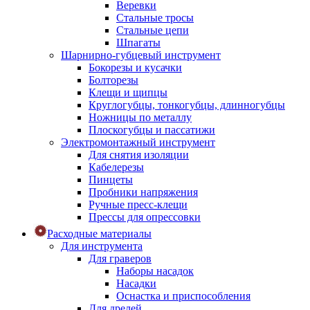
Веревки
Стальные тросы
Стальные цепи
Шпагаты
Шарнирно-губцевый инструмент
Бокорезы и кусачки
Болторезы
Клещи и щипцы
Круглогубцы, тонкогубцы, длинногубцы
Ножницы по металлу
Плоскогубцы и пассатижи
Электромонтажный инструмент
Для снятия изоляции
Кабелерезы
Пинцеты
Пробники напряжения
Ручные пресс-клещи
Прессы для опрессовки
Расходные материалы
Для инструмента
Для граверов
Наборы насадок
Насадки
Оснастка и приспособления
Для дрелей