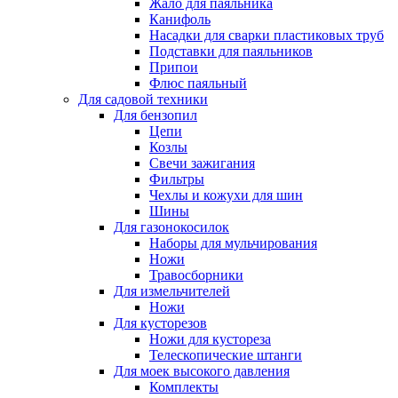
Жало для паяльника
Канифоль
Насадки для сварки пластиковых труб
Подставки для паяльников
Припои
Флюс паяльный
Для садовой техники
Для бензопил
Цепи
Козлы
Свечи зажигания
Фильтры
Чехлы и кожухи для шин
Шины
Для газонокосилок
Наборы для мульчирования
Ножи
Травосборники
Для измельчителей
Ножи
Для кусторезов
Ножи для кустореза
Телескопические штанги
Для моек высокого давления
Комплекты