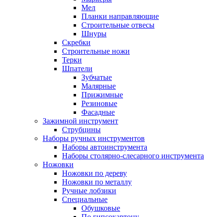
Мел
Планки направляющие
Строительные отвесы
Шнуры
Скребки
Строительные ножи
Терки
Шпатели
Зубчатые
Малярные
Прижимные
Резиновые
Фасадные
Зажимной инструмент
Струбцины
Наборы ручных инструментов
Наборы автоинструмента
Наборы столярно-слесарного инструмента
Ножовки
Ножовки по дереву
Ножовки по металлу
Ручные лобзики
Специальные
Обушковые
По гипсокартону