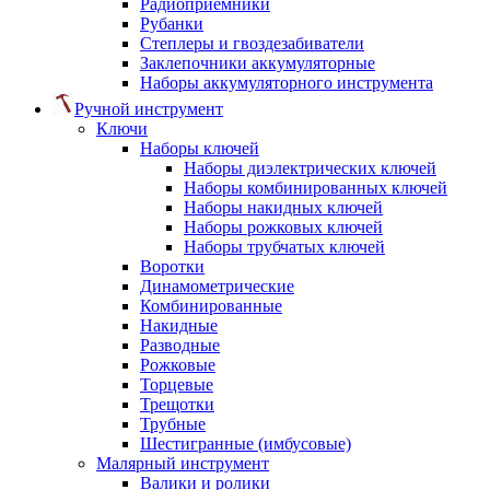
Радиоприемники
Рубанки
Степлеры и гвоздезабиватели
Заклепочники аккумуляторные
Наборы аккумуляторного инструмента
Ручной инструмент
Ключи
Наборы ключей
Наборы диэлектрических ключей
Наборы комбинированных ключей
Наборы накидных ключей
Наборы рожковых ключей
Наборы трубчатых ключей
Воротки
Динамометрические
Комбинированные
Накидные
Разводные
Рожковые
Торцевые
Трещотки
Трубные
Шестигранные (имбусовые)
Малярный инструмент
Валики и ролики