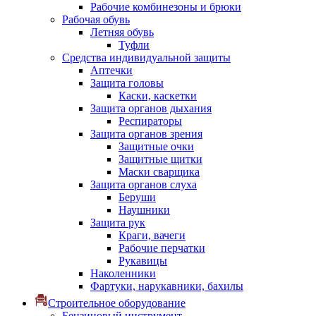
Рабочие комбинезоны и брюки
Рабочая обувь
Летняя обувь
Туфли
Средства индивидуальной защиты
Аптечки
Защита головы
Каски, каскетки
Защита органов дыхания
Респираторы
Защита органов зрения
Защитные очки
Защитные щитки
Маски сварщика
Защита органов слуха
Беруши
Наушники
Защита рук
Краги, вачеги
Рабочие перчатки
Рукавицы
Наколенники
Фартуки, нарукавники, бахилы
Строительное оборудование
Бензиновый инструмент