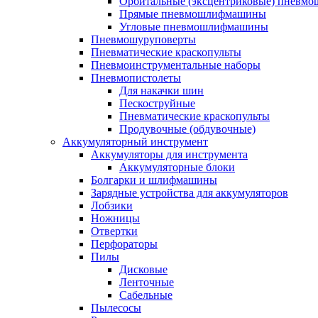
Орбитальные (эксцентриковые) пнев
Прямые пневмошлифмашины
Угловые пневмошлифмашины
Пневмошуруповерты
Пневматические краскопульты
Пневмоинструментальные наборы
Пневмопистолеты
Для накачки шин
Пескоструйные
Пневматические краскопульты
Продувочные (обдувочные)
Аккумуляторный инструмент
Аккумуляторы для инструмента
Аккумуляторные блоки
Болгарки и шлифмашины
Зарядные устройства для аккумуляторов
Лобзики
Ножницы
Отвертки
Перфораторы
Пилы
Дисковые
Ленточные
Сабельные
Пылесосы