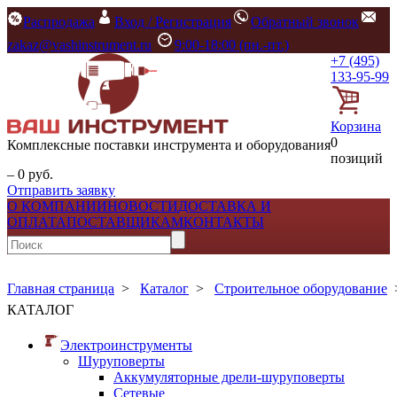
Распродажа
Вход / Регистрация
Обратный звонок
zakaz@vashinstrument.ru
9:00-18:00 (пн.-пт.)
+7 (495)
133-95-99
Корзина
0
Комплексные поставки инструмента и оборудования
позиций
– 0 руб.
Отправить заявку
О КОМПАНИИ
НОВОСТИ
ДОСТАВКА И
ОПЛАТА
ПОСТАВЩИКАМ
КОНТАКТЫ
Главная страница
>
Каталог
>
Строительное оборудование
КАТАЛОГ
Электроинструменты
Шуруповерты
Аккумуляторные дрели-шуруповерты
Сетевые