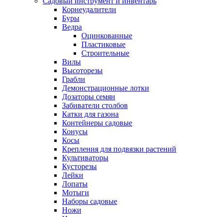
Садовый инструмент и инвентарь
Корнеудалители
Буры
Ведра
Оцинкованные
Пластиковые
Строительные
Вилы
Высоторезы
Грабли
Демонстрационные лотки
Дозаторы семян
Забиватели столбов
Катки для газона
Контейнеры садовые
Конусы
Косы
Крепления для подвязки растений
Культиваторы
Кусторезы
Лейки
Лопаты
Мотыги
Наборы садовые
Ножи