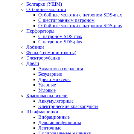
Болгарки (УШМ)
Отбойные молотки
Отбойные молотки с патроном SDS-max
С шестигранным патроном
Отбойные молотки с патроном SDS-plus
Перфораторы
С патроном SDS-max
С патроном SDS-plus
Лобзики
Фены (термопистолеты)
Электрорубанки
Дрели
Алмазного сверления
Безударные
Дрели-миксеры
Ударные
Угловые
Краскораспылители
Аккумуляторные
Электрические краскопульты
Шлифмашинки
Вибрационные
Дельташлифмашины
Ленточные
Полировальные машинки