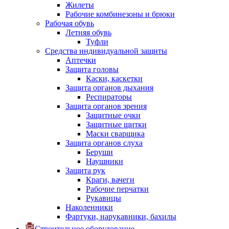
Жилеты
Рабочие комбинезоны и брюки
Рабочая обувь
Летняя обувь
Туфли
Средства индивидуальной защиты
Аптечки
Защита головы
Каски, каскетки
Защита органов дыхания
Респираторы
Защита органов зрения
Защитные очки
Защитные щитки
Маски сварщика
Защита органов слуха
Беруши
Наушники
Защита рук
Краги, вачеги
Рабочие перчатки
Рукавицы
Наколенники
Фартуки, нарукавники, бахилы
Строительное оборудование