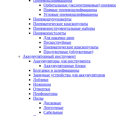
Пневмошлифмашины
Орбитальные (эксцентриковые) пнев
Прямые пневмошлифмашины
Угловые пневмошлифмашины
Пневмошуруповерты
Пневматические краскопульты
Пневмоинструментальные наборы
Пневмопистолеты
Для накачки шин
Пескоструйные
Пневматические краскопульты
Продувочные (обдувочные)
Аккумуляторный инструмент
Аккумуляторы для инструмента
Аккумуляторные блоки
Болгарки и шлифмашины
Зарядные устройства для аккумуляторов
Лобзики
Ножницы
Отвертки
Перфораторы
Пилы
Дисковые
Ленточные
Сабельные