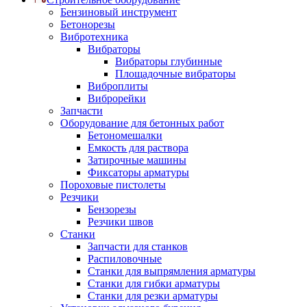
Бензиновый инструмент
Бетонорезы
Вибротехника
Вибраторы
Вибраторы глубинные
Площадочные вибраторы
Виброплиты
Виброрейки
Запчасти
Оборудование для бетонных работ
Бетономешалки
Емкость для раствора
Затирочные машины
Фиксаторы арматуры
Пороховые пистолеты
Резчики
Бензорезы
Резчики швов
Станки
Запчасти для станков
Распиловочные
Станки для выпрямления арматуры
Станки для гибки арматуры
Станки для резки арматуры