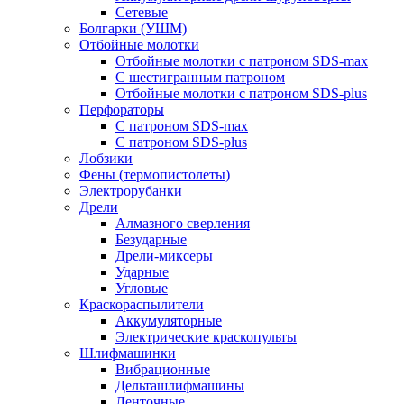
Сетевые
Болгарки (УШМ)
Отбойные молотки
Отбойные молотки с патроном SDS-max
С шестигранным патроном
Отбойные молотки с патроном SDS-plus
Перфораторы
С патроном SDS-max
С патроном SDS-plus
Лобзики
Фены (термопистолеты)
Электрорубанки
Дрели
Алмазного сверления
Безударные
Дрели-миксеры
Ударные
Угловые
Краскораспылители
Аккумуляторные
Электрические краскопульты
Шлифмашинки
Вибрационные
Дельташлифмашины
Ленточные