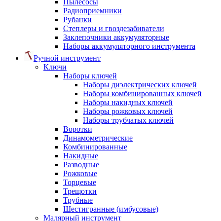
Пылесосы
Радиоприемники
Рубанки
Степлеры и гвоздезабиватели
Заклепочники аккумуляторные
Наборы аккумуляторного инструмента
Ручной инструмент
Ключи
Наборы ключей
Наборы диэлектрических ключей
Наборы комбинированных ключей
Наборы накидных ключей
Наборы рожковых ключей
Наборы трубчатых ключей
Воротки
Динамометрические
Комбинированные
Накидные
Разводные
Рожковые
Торцевые
Трещотки
Трубные
Шестигранные (имбусовые)
Малярный инструмент