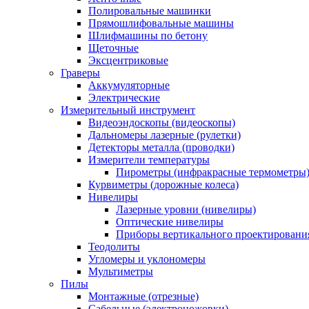
Полировальные машинки
Прямошлифовальные машины
Шлифмашины по бетону
Щеточные
Эксцентриковые
Граверы
Аккумуляторные
Электрические
Измерительный инструмент
Видеоэндоскопы (видеоскопы)
Дальномеры лазерные (рулетки)
Детекторы металла (проводки)
Измерители температуры
Пирометры (инфракрасные термометры
Курвиметры (дорожные колеса)
Нивелиры
Лазерные уровни (нивелиры)
Оптические нивелиры
Приборы вертикального проектировани
Теодолиты
Угломеры и уклономеры
Мультиметры
Пилы
Монтажные (отрезные)
Сабельные (электроножовки)