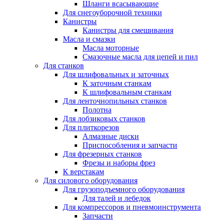
Шланги всасывающие
Для снегоуборочной техники
Канистры
Канистры для смешивания
Масла и смазки
Масла моторные
Смазочные масла для цепей и пил
Для станков
Для шлифовальных и заточных
К заточным станкам
К шлифовальным станкам
Для ленточнопильных станков
Полотна
Для лобзиковых станков
Для плиткорезов
Алмазные диски
Приспособления и запчасти
Для фрезерных станков
Фрезы и наборы фрез
К верстакам
Для силового оборудования
Для грузоподъемного оборудования
Для талей и лебедок
Для компрессоров и пневмоинструмента
Запчасти