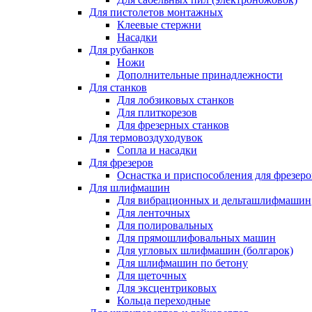
Для пистолетов монтажных
Клеевые стержни
Насадки
Для рубанков
Ножи
Дополнительные принадлежности
Для станков
Для лобзиковых станков
Для плиткорезов
Для фрезерных станков
Для термовоздуходувок
Сопла и насадки
Для фрезеров
Оснастка и приспособления для фрезеро
Для шлифмашин
Для вибрационных и дельташлифмашин
Для ленточных
Для полировальных
Для прямошлифовальных машин
Для угловых шлифмашин (болгарок)
Для шлифмашин по бетону
Для щеточных
Для эксцентриковых
Кольца переходные