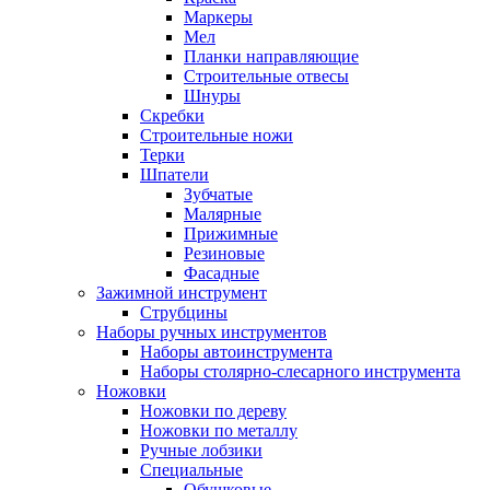
Маркеры
Мел
Планки направляющие
Строительные отвесы
Шнуры
Скребки
Строительные ножи
Терки
Шпатели
Зубчатые
Малярные
Прижимные
Резиновые
Фасадные
Зажимной инструмент
Струбцины
Наборы ручных инструментов
Наборы автоинструмента
Наборы столярно-слесарного инструмента
Ножовки
Ножовки по дереву
Ножовки по металлу
Ручные лобзики
Специальные
Обушковые