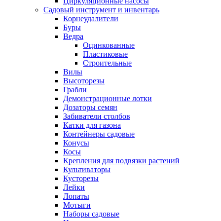
Циркуляционные насосы
Садовый инструмент и инвентарь
Корнеудалители
Буры
Ведра
Оцинкованные
Пластиковые
Строительные
Вилы
Высоторезы
Грабли
Демонстрационные лотки
Дозаторы семян
Забиватели столбов
Катки для газона
Контейнеры садовые
Конусы
Косы
Крепления для подвязки растений
Культиваторы
Кусторезы
Лейки
Лопаты
Мотыги
Наборы садовые