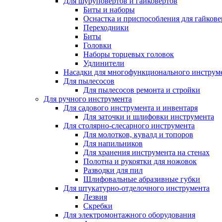
Для шуруповертов и гайковертов
Биты и наборы
Оснастка и приспособления для гайкове
Переходники
Биты
Головки
Наборы торцевых головок
Удлинители
Насадки для многофункционального инструм
Для пылесосов
Для пылесосов ремонта и стройки
Для ручного инструмента
Для садового инструмента и инвентаря
Для заточки и шлифовки инструмента
Для столярно-слесарного инструмента
Для молотков, кувалд и топоров
Для напильников
Для хранения инструмента на стенах
Полотна и рукоятки для ножовок
Разводки для пил
Шлифовальные абразивные губки
Для штукатурно-отделочного инструмента
Лезвия
Скребки
Для электромонтажного оборудования