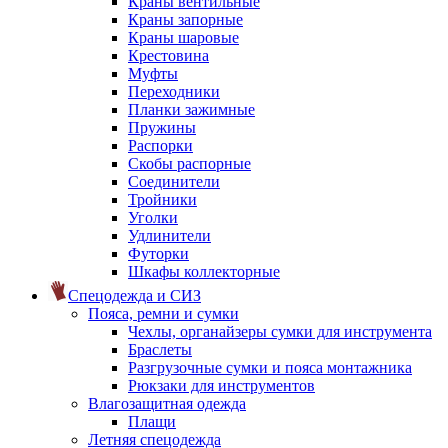
Краны вентильные
Краны запорные
Краны шаровые
Крестовина
Муфты
Переходники
Планки зажимные
Пружины
Распорки
Скобы распорные
Соединители
Тройники
Уголки
Удлинители
Футорки
Шкафы коллекторные
Спецодежда и СИЗ
Пояса, ремни и сумки
Чехлы, органайзеры сумки для инструмента
Браслеты
Разгрузочные сумки и пояса монтажника
Рюкзаки для инструментов
Влагозащитная одежда
Плащи
Летняя спецодежда