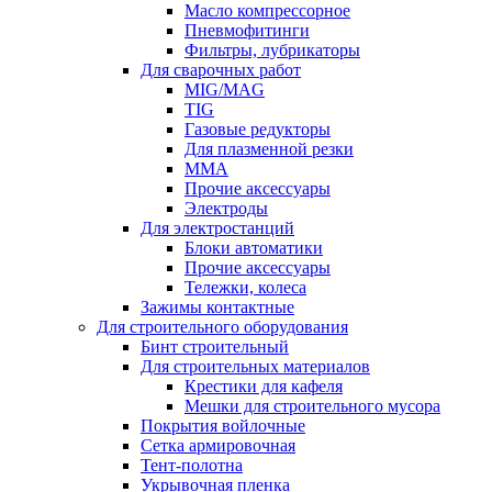
Масло компрессорное
Пневмофитинги
Фильтры, лубрикаторы
Для сварочных работ
MIG/MAG
TIG
Газовые редукторы
Для плазменной резки
ММА
Прочие аксессуары
Электроды
Для электростанций
Блоки автоматики
Прочие аксессуары
Тележки, колеса
Зажимы контактные
Для строительного оборудования
Бинт строительный
Для строительных материалов
Крестики для кафеля
Мешки для строительного мусора
Покрытия войлочные
Сетка армировочная
Тент-полотна
Укрывочная пленка