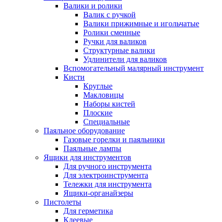
Валики и ролики
Валик с ручкой
Валики прижимные и игольчатые
Ролики сменные
Ручки для валиков
Структурные валики
Удлинители для валиков
Вспомогательный малярный инструмент
Кисти
Круглые
Макловицы
Наборы кистей
Плоские
Специальные
Паяльное оборудование
Газовые горелки и паяльники
Паяльные лампы
Ящики для инструментов
Для ручного инструмента
Для электроинструмента
Тележки для инструмента
Ящики-органайзеры
Пистолеты
Для герметика
Клеевые