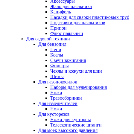
Аксессуары
Жало для паяльника
Канифоль
Насадки для сварки пластиковых труб
Подставки для паяльников
Припои
Флюс паяльный
Для садовой техники
Для бензопил
Цепи
Козлы
Свечи зажигания
Фильтры
Чехлы и кожухи для шин
Шины
Для газонокосилок
Наборы для мульчирования
Ножи
Травосборники
Для измельчителей
Ножи
Для кусторезов
Ножи для кустореза
Телескопические штанги
Для моек высокого давления