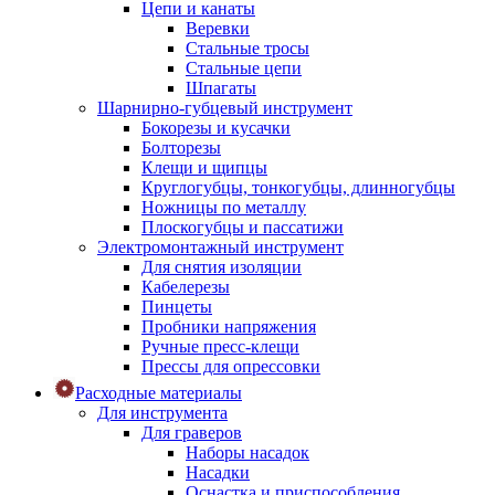
Цепи и канаты
Веревки
Стальные тросы
Стальные цепи
Шпагаты
Шарнирно-губцевый инструмент
Бокорезы и кусачки
Болторезы
Клещи и щипцы
Круглогубцы, тонкогубцы, длинногубцы
Ножницы по металлу
Плоскогубцы и пассатижи
Электромонтажный инструмент
Для снятия изоляции
Кабелерезы
Пинцеты
Пробники напряжения
Ручные пресс-клещи
Прессы для опрессовки
Расходные материалы
Для инструмента
Для граверов
Наборы насадок
Насадки
Оснастка и приспособления