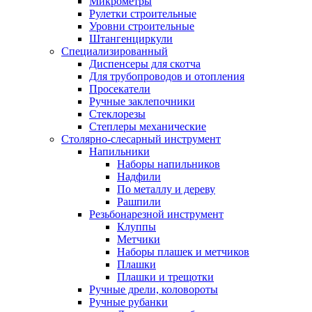
Микрометры
Рулетки строительные
Уровни строительные
Штангенциркули
Специализированный
Диспенсеры для скотча
Для трубопроводов и отопления
Просекатели
Ручные заклепочники
Стеклорезы
Степлеры механические
Столярно-слесарный инструмент
Напильники
Наборы напильников
Надфили
По металлу и дереву
Рашпили
Резьбонарезной инструмент
Клуппы
Метчики
Наборы плашек и метчиков
Плашки
Плашки и трещотки
Ручные дрели, коловороты
Ручные рубанки