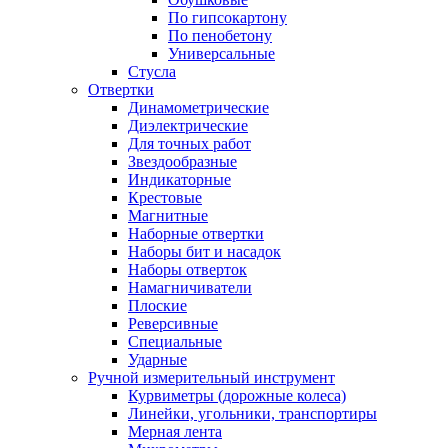
По гипсокартону
По пенобетону
Универсальные
Стусла
Отвертки
Динамометрические
Диэлектрические
Для точных работ
Звездообразные
Индикаторные
Крестовые
Магнитные
Наборные отвертки
Наборы бит и насадок
Наборы отверток
Намагничиватели
Плоские
Реверсивные
Специальные
Ударные
Ручной измерительный инструмент
Курвиметры (дорожные колеса)
Линейки, угольники, транспортиры
Мерная лента