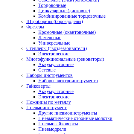
Торцовочные
Циркулярные (дисковые)
Комбинированные торцовочные
Штроборезы (бороздоделы)
Фрезеры
Кромочные (окантовочные)
Ламельные
Универсальные
Степлеры (гвоздезабиватели)
Электрические
Многофункциональные (реноваторы)
Аккумуляторные
Сетевые
Наборы инструментов
Наборы электроинструмента
Гайковерты
Аккумуляторные
Электрические
Ножницы по металлу
Пневмоинструмент
Другие пневмоинструменты
Пневматические отбойные молотки
Пневмогайковерты
Пневмодрели