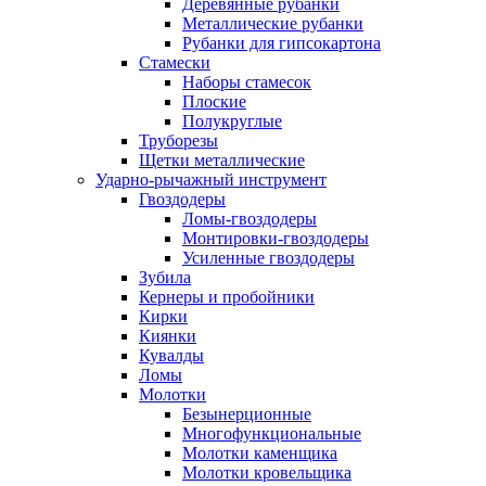
Деревянные рубанки
Металлические рубанки
Рубанки для гипсокартона
Стамески
Наборы стамесок
Плоские
Полукруглые
Труборезы
Щетки металлические
Ударно-рычажный инструмент
Гвоздодеры
Ломы-гвоздодеры
Монтировки-гвоздодеры
Усиленные гвоздодеры
Зубила
Кернеры и пробойники
Кирки
Киянки
Кувалды
Ломы
Молотки
Безынерционные
Многофункциональные
Молотки каменщика
Молотки кровельщика