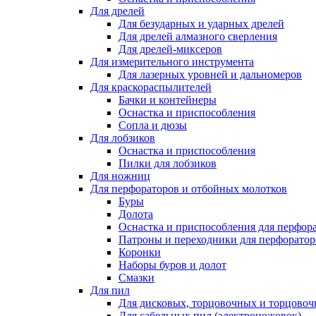
Для дрелей
Для безударных и ударных дрелей
Для дрелей алмазного сверления
Для дрелей-миксеров
Для измерительного инструмента
Для лазерных уровней и дальномеров
Для краскораспылителей
Бачки и контейнеры
Оснастка и приспособления
Сопла и дюзы
Для лобзиков
Оснастка и приспособления
Пилки для лобзиков
Для ножниц
Для перфораторов и отбойных молотков
Буры
Долота
Оснастка и приспособления для перфор
Патроны и переходники для перфоратор
Коронки
Наборы буров и долот
Смазки
Для пил
Для дисковых, торцовочных и торцово
Для сабельных пил (электроножовок)