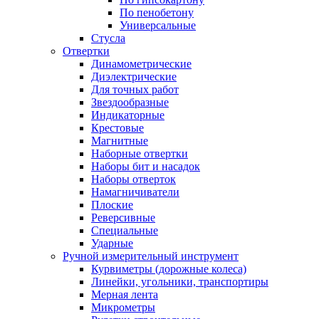
По пенобетону
Универсальные
Стусла
Отвертки
Динамометрические
Диэлектрические
Для точных работ
Звездообразные
Индикаторные
Крестовые
Магнитные
Наборные отвертки
Наборы бит и насадок
Наборы отверток
Намагничиватели
Плоские
Реверсивные
Специальные
Ударные
Ручной измерительный инструмент
Курвиметры (дорожные колеса)
Линейки, угольники, транспортиры
Мерная лента
Микрометры