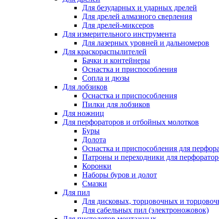
Для безударных и ударных дрелей
Для дрелей алмазного сверления
Для дрелей-миксеров
Для измерительного инструмента
Для лазерных уровней и дальномеров
Для краскораспылителей
Бачки и контейнеры
Оснастка и приспособления
Сопла и дюзы
Для лобзиков
Оснастка и приспособления
Пилки для лобзиков
Для ножниц
Для перфораторов и отбойных молотков
Буры
Долота
Оснастка и приспособления для перфор
Патроны и переходники для перфоратор
Коронки
Наборы буров и долот
Смазки
Для пил
Для дисковых, торцовочных и торцово
Для сабельных пил (электроножовок)
Для пистолетов монтажных