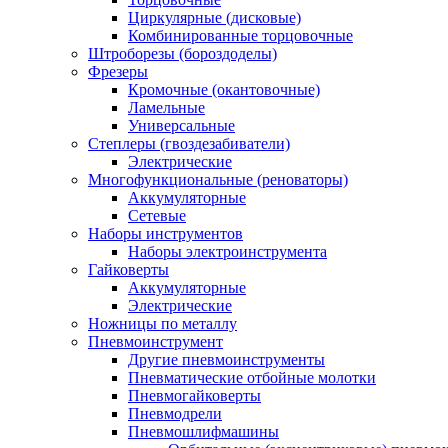
Циркулярные (дисковые)
Комбинированные торцовочные
Штроборезы (бороздоделы)
Фрезеры
Кромочные (окантовочные)
Ламельные
Универсальные
Степлеры (гвоздезабиватели)
Электрические
Многофункциональные (реноваторы)
Аккумуляторные
Сетевые
Наборы инструментов
Наборы электроинструмента
Гайковерты
Аккумуляторные
Электрические
Ножницы по металлу
Пневмоинструмент
Другие пневмоинструменты
Пневматические отбойные молотки
Пневмогайковерты
Пневмодрели
Пневмошлифмашины