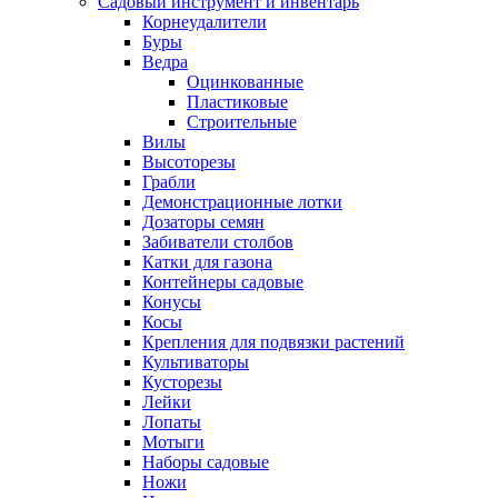
Садовый инструмент и инвентарь
Корнеудалители
Буры
Ведра
Оцинкованные
Пластиковые
Строительные
Вилы
Высоторезы
Грабли
Демонстрационные лотки
Дозаторы семян
Забиватели столбов
Катки для газона
Контейнеры садовые
Конусы
Косы
Крепления для подвязки растений
Культиваторы
Кусторезы
Лейки
Лопаты
Мотыги
Наборы садовые
Ножи