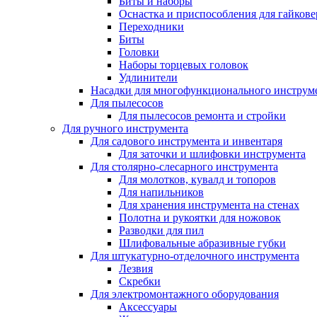
Биты и наборы
Оснастка и приспособления для гайкове
Переходники
Биты
Головки
Наборы торцевых головок
Удлинители
Насадки для многофункционального инструм
Для пылесосов
Для пылесосов ремонта и стройки
Для ручного инструмента
Для садового инструмента и инвентаря
Для заточки и шлифовки инструмента
Для столярно-слесарного инструмента
Для молотков, кувалд и топоров
Для напильников
Для хранения инструмента на стенах
Полотна и рукоятки для ножовок
Разводки для пил
Шлифовальные абразивные губки
Для штукатурно-отделочного инструмента
Лезвия
Скребки
Для электромонтажного оборудования
Аксессуары