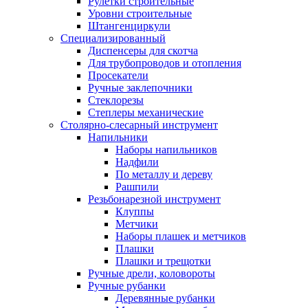
Рулетки строительные
Уровни строительные
Штангенциркули
Специализированный
Диспенсеры для скотча
Для трубопроводов и отопления
Просекатели
Ручные заклепочники
Стеклорезы
Степлеры механические
Столярно-слесарный инструмент
Напильники
Наборы напильников
Надфили
По металлу и дереву
Рашпили
Резьбонарезной инструмент
Клуппы
Метчики
Наборы плашек и метчиков
Плашки
Плашки и трещотки
Ручные дрели, коловороты
Ручные рубанки
Деревянные рубанки