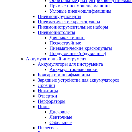
Орбитальные (эксцентриковые) пнев
Прямые пневмошлифмашины
Угловые пневмошлифмашины
Пневмошуруповерты
Пневматические краскопульты
Пневмоинструментальные наборы
Пневмопистолеты
Для накачки шин
Пескоструйные
Пневматические краскопульты
Продувочные (обдувочные)
Аккумуляторный инструмент
Аккумуляторы для инструмента
Аккумуляторные блоки
Болгарки и шлифмашины
Зарядные устройства для аккумуляторов
Лобзики
Ножницы
Отвертки
Перфораторы
Пилы
Дисковые
Ленточные
Сабельные
Пылесосы