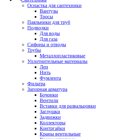
Оснастка для сантехники
Вантузы
Тросы
Паяльники для труб
Подводки
Для воды
Для газа
Сифоны и отводы
Трубы
Металлопластиковые
Уплотнительные материалы
Лен
Нить
Фумлента
Фильтра
Запорная арматура
Бочонки
Вентили
Вставки для развальцовки
Заглушки
Задвижки
Коллекторы
Контргайки
Краны вентильные