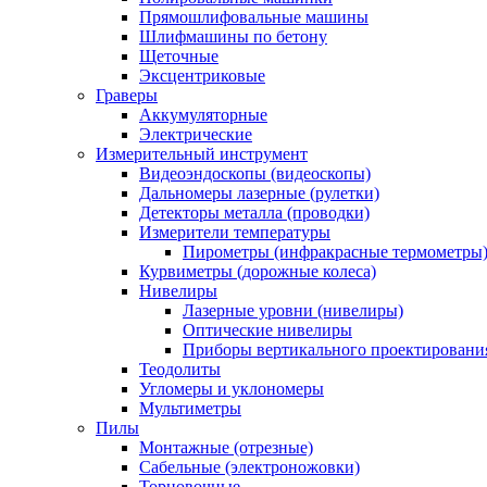
Прямошлифовальные машины
Шлифмашины по бетону
Щеточные
Эксцентриковые
Граверы
Аккумуляторные
Электрические
Измерительный инструмент
Видеоэндоскопы (видеоскопы)
Дальномеры лазерные (рулетки)
Детекторы металла (проводки)
Измерители температуры
Пирометры (инфракрасные термометры
Курвиметры (дорожные колеса)
Нивелиры
Лазерные уровни (нивелиры)
Оптические нивелиры
Приборы вертикального проектировани
Теодолиты
Угломеры и уклономеры
Мультиметры
Пилы
Монтажные (отрезные)
Сабельные (электроножовки)
Торцовочные