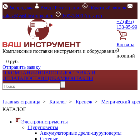
Распродажа
Вход / Регистрация
Обратный звонок
zakaz@vashinstrument.ru
9:00-18:00 (пн.-пт.)
+7 (495)
133-95-99
Корзина
0
Комплексные поставки инструмента и оборудования
позиций
– 0 руб.
Отправить заявку
О КОМПАНИИ
НОВОСТИ
ДОСТАВКА И
ОПЛАТА
ПОСТАВЩИКАМ
КОНТАКТЫ
Главная страница
>
Каталог
>
Крепеж
>
Метрический кре
КАТАЛОГ
Электроинструменты
Шуруповерты
Аккумуляторные дрели-шуруповерты
Сетевые