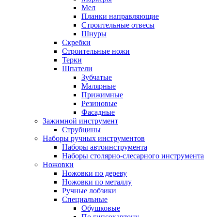
Мел
Планки направляющие
Строительные отвесы
Шнуры
Скребки
Строительные ножи
Терки
Шпатели
Зубчатые
Малярные
Прижимные
Резиновые
Фасадные
Зажимной инструмент
Струбцины
Наборы ручных инструментов
Наборы автоинструмента
Наборы столярно-слесарного инструмента
Ножовки
Ножовки по дереву
Ножовки по металлу
Ручные лобзики
Специальные
Обушковые
По гипсокартону