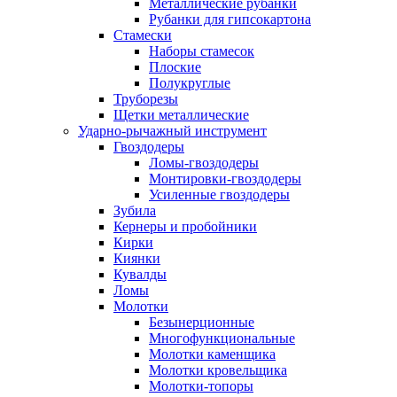
Металлические рубанки
Рубанки для гипсокартона
Стамески
Наборы стамесок
Плоские
Полукруглые
Труборезы
Щетки металлические
Ударно-рычажный инструмент
Гвоздодеры
Ломы-гвоздодеры
Монтировки-гвоздодеры
Усиленные гвоздодеры
Зубила
Кернеры и пробойники
Кирки
Киянки
Кувалды
Ломы
Молотки
Безынерционные
Многофункциональные
Молотки каменщика
Молотки кровельщика
Молотки-топоры