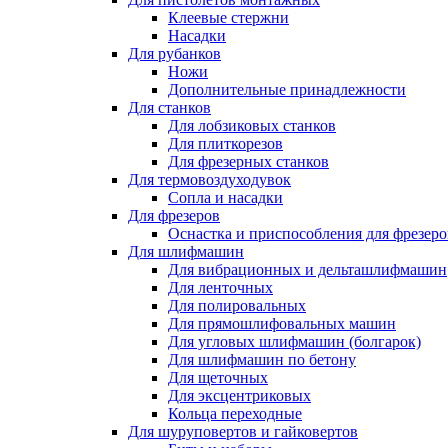
Клеевые стержни
Насадки
Для рубанков
Ножи
Дополнительные принадлежности
Для станков
Для лобзиковых станков
Для плиткорезов
Для фрезерных станков
Для термовоздуходувок
Сопла и насадки
Для фрезеров
Оснастка и приспособления для фрезеро
Для шлифмашин
Для вибрационных и дельташлифмашин
Для ленточных
Для полировальных
Для прямошлифовальных машин
Для угловых шлифмашин (болгарок)
Для шлифмашин по бетону
Для щеточных
Для эксцентриковых
Кольца переходные
Для шуруповертов и гайковертов