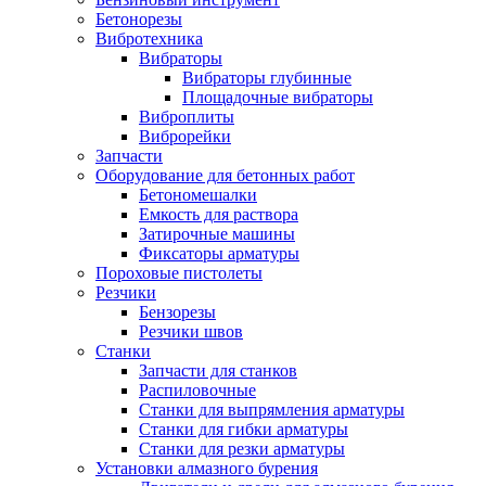
Бетонорезы
Вибротехника
Вибраторы
Вибраторы глубинные
Площадочные вибраторы
Виброплиты
Виброрейки
Запчасти
Оборудование для бетонных работ
Бетономешалки
Емкость для раствора
Затирочные машины
Фиксаторы арматуры
Пороховые пистолеты
Резчики
Бензорезы
Резчики швов
Станки
Запчасти для станков
Распиловочные
Станки для выпрямления арматуры
Станки для гибки арматуры
Станки для резки арматуры
Установки алмазного бурения