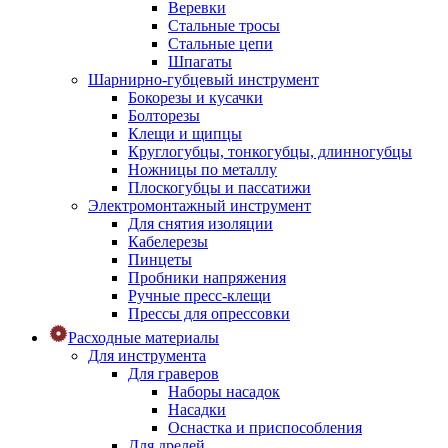
Веревки
Стальные тросы
Стальные цепи
Шпагаты
Шарнирно-губцевый инструмент
Бокорезы и кусачки
Болторезы
Клещи и щипцы
Круглогубцы, тонкогубцы, длинногубцы
Ножницы по металлу
Плоскогубцы и пассатижи
Электромонтажный инструмент
Для снятия изоляции
Кабелерезы
Пинцеты
Пробники напряжения
Ручные пресс-клещи
Прессы для опрессовки
Расходные материалы
Для инструмента
Для граверов
Наборы насадок
Насадки
Оснастка и приспособления
Для дрелей