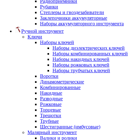
Радиоприемники
Рубанки
Степлеры и гвоздезабиватели
Заклепочники аккумуляторные
Наборы аккумуляторного инструмента
Ручной инструмент
Ключи
Наборы ключей
Наборы диэлектрических ключей
Наборы комбинированных ключей
Наборы накидных ключей
Наборы рожковых ключей
Наборы трубчатых ключей
Воротки
Динамометрические
Комбинированные
Накидные
Разводные
Рожковые
Торцевые
Трещотки
Трубные
Шестигранные (имбусовые)
Малярный инструмент
Валики и ролики