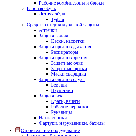
Рабочие комбинезоны и брюки
Рабочая обувь
Летняя обувь
Туфли
Средства индивидуальной защиты
Аптечки
Защита головы
Каски, каскетки
Защита органов дыхания
Респираторы
Защита органов зрения
Защитные очки
Защитные щитки
Маски сварщика
Защита органов слуха
Беруши
Наушники
Защита рук
Краги, вачеги
Рабочие перчатки
Рукавицы
Наколенники
Фартуки, нарукавники, бахилы
Строительное оборудование
Бензиновый инструмент