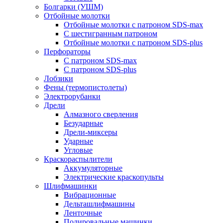
Болгарки (УШМ)
Отбойные молотки
Отбойные молотки с патроном SDS-max
С шестигранным патроном
Отбойные молотки с патроном SDS-plus
Перфораторы
С патроном SDS-max
С патроном SDS-plus
Лобзики
Фены (термопистолеты)
Электрорубанки
Дрели
Алмазного сверления
Безударные
Дрели-миксеры
Ударные
Угловые
Краскораспылители
Аккумуляторные
Электрические краскопульты
Шлифмашинки
Вибрационные
Дельташлифмашины
Ленточные
Полировальные машинки