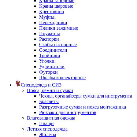
Краны запорные
Краны шаровые
Крестовина
Муфты
Переходники
Планки зажимные
Пружины
Распорки
Скобы распорные
Соединители
Тройники
Уголки
Удлинители
Футорки
Шкафы коллекторные
Спецодежда и СИЗ
Пояса, ремни и сумки
Чехлы, органайзеры сумки для инструмента
Браслеты
Разгрузочные сумки и пояса монтажника
Рюкзаки для инструментов
Влагозащитная одежда
Плащи
Летняя спецодежда
Жилеты