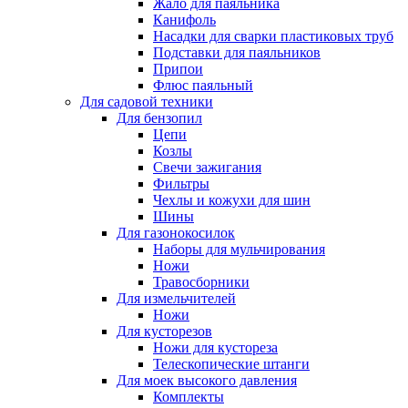
Жало для паяльника
Канифоль
Насадки для сварки пластиковых труб
Подставки для паяльников
Припои
Флюс паяльный
Для садовой техники
Для бензопил
Цепи
Козлы
Свечи зажигания
Фильтры
Чехлы и кожухи для шин
Шины
Для газонокосилок
Наборы для мульчирования
Ножи
Травосборники
Для измельчителей
Ножи
Для кусторезов
Ножи для кустореза
Телескопические штанги
Для моек высокого давления
Комплекты