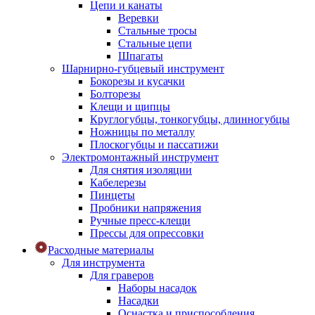
Цепи и канаты
Веревки
Стальные тросы
Стальные цепи
Шпагаты
Шарнирно-губцевый инструмент
Бокорезы и кусачки
Болторезы
Клещи и щипцы
Круглогубцы, тонкогубцы, длинногубцы
Ножницы по металлу
Плоскогубцы и пассатижи
Электромонтажный инструмент
Для снятия изоляции
Кабелерезы
Пинцеты
Пробники напряжения
Ручные пресс-клещи
Прессы для опрессовки
Расходные материалы
Для инструмента
Для граверов
Наборы насадок
Насадки
Оснастка и приспособления