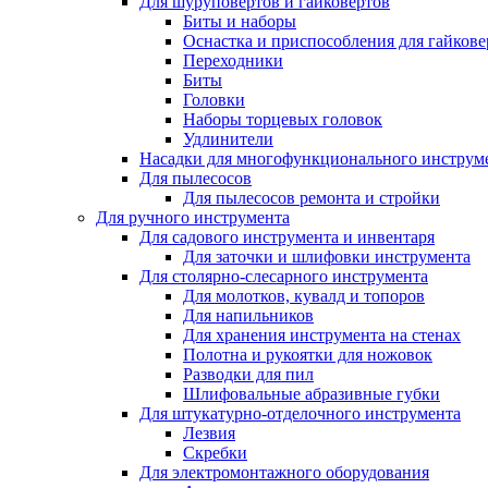
Для шуруповертов и гайковертов
Биты и наборы
Оснастка и приспособления для гайкове
Переходники
Биты
Головки
Наборы торцевых головок
Удлинители
Насадки для многофункционального инструм
Для пылесосов
Для пылесосов ремонта и стройки
Для ручного инструмента
Для садового инструмента и инвентаря
Для заточки и шлифовки инструмента
Для столярно-слесарного инструмента
Для молотков, кувалд и топоров
Для напильников
Для хранения инструмента на стенах
Полотна и рукоятки для ножовок
Разводки для пил
Шлифовальные абразивные губки
Для штукатурно-отделочного инструмента
Лезвия
Скребки
Для электромонтажного оборудования