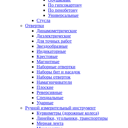
По гипсокартону
По пенобетону
Универсальные
Стусла
Отвертки
Динамометрические
Диэлектрические
Для точных работ
Звездообразные
Индикаторные
Крестовые
Магнитные
Наборные отвертки
Наборы бит и насадок
Наборы отверток
Намагничиватели
Плоские
Реверсивные
Специальные
Ударные
Ручной измерительный инструмент
Курвиметры (дорожные колеса)
Линейки, угольники, транспортиры
Мерная лента