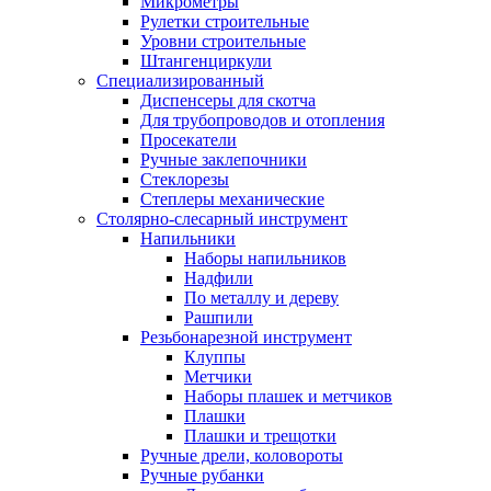
Микрометры
Рулетки строительные
Уровни строительные
Штангенциркули
Специализированный
Диспенсеры для скотча
Для трубопроводов и отопления
Просекатели
Ручные заклепочники
Стеклорезы
Степлеры механические
Столярно-слесарный инструмент
Напильники
Наборы напильников
Надфили
По металлу и дереву
Рашпили
Резьбонарезной инструмент
Клуппы
Метчики
Наборы плашек и метчиков
Плашки
Плашки и трещотки
Ручные дрели, коловороты
Ручные рубанки