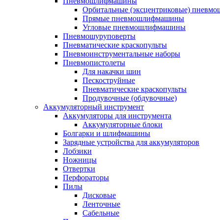
Пневмошлифмашины
Орбитальные (эксцентриковые) пнев
Прямые пневмошлифмашины
Угловые пневмошлифмашины
Пневмошуруповерты
Пневматические краскопульты
Пневмоинструментальные наборы
Пневмопистолеты
Для накачки шин
Пескоструйные
Пневматические краскопульты
Продувочные (обдувочные)
Аккумуляторный инструмент
Аккумуляторы для инструмента
Аккумуляторные блоки
Болгарки и шлифмашины
Зарядные устройства для аккумуляторов
Лобзики
Ножницы
Отвертки
Перфораторы
Пилы
Дисковые
Ленточные
Сабельные