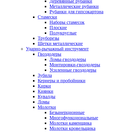
Деревянные рубанки
Металлические рубанки
Рубанки для гипсокартона
Стамески
Наборы стамесок
Плоские
Полукруглые
Труборезы
Щетки металлические
Ударно-рычажный инструмент
Гвоздодеры
Ломы-гвоздодеры
Монтировки-гвоздодеры
Усиленные гвоздодеры
Зубила
Кернеры и пробойники
Кирки
Киянки
Кувалды
Ломы
Молотки
Безынерционные
Многофункциональные
Молотки каменщика
Молотки кровельщика