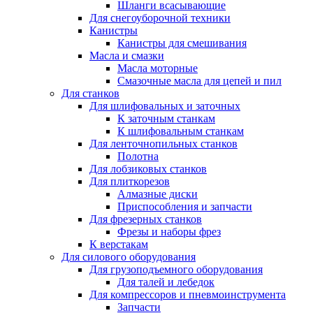
Шланги всасывающие
Для снегоуборочной техники
Канистры
Канистры для смешивания
Масла и смазки
Масла моторные
Смазочные масла для цепей и пил
Для станков
Для шлифовальных и заточных
К заточным станкам
К шлифовальным станкам
Для ленточнопильных станков
Полотна
Для лобзиковых станков
Для плиткорезов
Алмазные диски
Приспособления и запчасти
Для фрезерных станков
Фрезы и наборы фрез
К верстакам
Для силового оборудования
Для грузоподъемного оборудования
Для талей и лебедок
Для компрессоров и пневмоинструмента
Запчасти