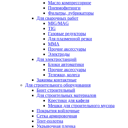
Масло компрессорное
Пневмофитинги
Фильтры, лубрикаторы
Для сварочных работ
MIG/MAG
TIG
Газовые редукторы
Для плазменной резки
ММА
Прочие аксессуары
Электроды
Для электростанций
Блоки автоматики
Прочие аксессуары
Тележки, колеса
Зажимы контактные
Для строительного оборудования
Бинт строительный
Для строительных материалов
Крестики для кафеля
Мешки для строительного мусора
Покрытия войлочные
Сетка армировочная
Тент-полотна
Укрывочная пленка