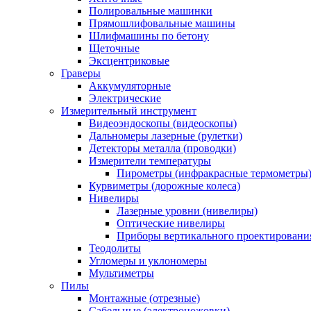
Полировальные машинки
Прямошлифовальные машины
Шлифмашины по бетону
Щеточные
Эксцентриковые
Граверы
Аккумуляторные
Электрические
Измерительный инструмент
Видеоэндоскопы (видеоскопы)
Дальномеры лазерные (рулетки)
Детекторы металла (проводки)
Измерители температуры
Пирометры (инфракрасные термометры
Курвиметры (дорожные колеса)
Нивелиры
Лазерные уровни (нивелиры)
Оптические нивелиры
Приборы вертикального проектировани
Теодолиты
Угломеры и уклономеры
Мультиметры
Пилы
Монтажные (отрезные)
Сабельные (электроножовки)