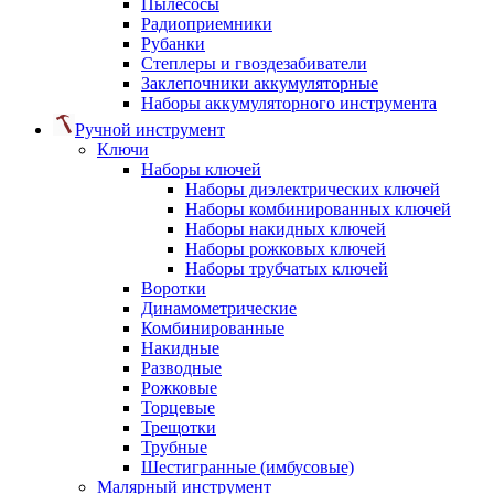
Пылесосы
Радиоприемники
Рубанки
Степлеры и гвоздезабиватели
Заклепочники аккумуляторные
Наборы аккумуляторного инструмента
Ручной инструмент
Ключи
Наборы ключей
Наборы диэлектрических ключей
Наборы комбинированных ключей
Наборы накидных ключей
Наборы рожковых ключей
Наборы трубчатых ключей
Воротки
Динамометрические
Комбинированные
Накидные
Разводные
Рожковые
Торцевые
Трещотки
Трубные
Шестигранные (имбусовые)
Малярный инструмент