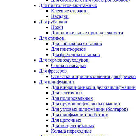
Для пистолетов монтажных
Клеевые стержни
Насадки
Для рубанков
Ножи
Дополнительные принадлежности
Для станков
Для лобзиковых станков
Для плиткорезов
Для фрезерных станков
Для термовоздуходувок
Сопла и насадки
Для фрезеров
Оснастка и приспособления для фрезеро
Для шлифмашин
Для вибрационных и дельташлифмашин
Для ленточных
Для полировальных
Для прямошлифовальных машин
Для угловых шлифмашин (болгарок)
Для шлифмашин по бетону
Для щеточных
Для эксцентриковых
Кольца переходные