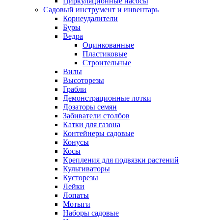
Циркуляционные насосы
Садовый инструмент и инвентарь
Корнеудалители
Буры
Ведра
Оцинкованные
Пластиковые
Строительные
Вилы
Высоторезы
Грабли
Демонстрационные лотки
Дозаторы семян
Забиватели столбов
Катки для газона
Контейнеры садовые
Конусы
Косы
Крепления для подвязки растений
Культиваторы
Кусторезы
Лейки
Лопаты
Мотыги
Наборы садовые