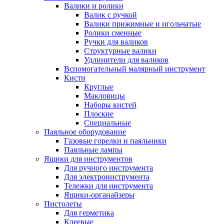
Валики и ролики
Валик с ручкой
Валики прижимные и игольчатые
Ролики сменные
Ручки для валиков
Структурные валики
Удлинители для валиков
Вспомогательный малярный инструмент
Кисти
Круглые
Макловицы
Наборы кистей
Плоские
Специальные
Паяльное оборудование
Газовые горелки и паяльники
Паяльные лампы
Ящики для инструментов
Для ручного инструмента
Для электроинструмента
Тележки для инструмента
Ящики-органайзеры
Пистолеты
Для герметика
Клеевые