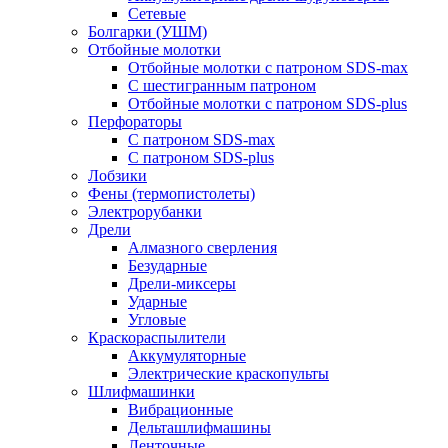
Сетевые
Болгарки (УШМ)
Отбойные молотки
Отбойные молотки с патроном SDS-max
С шестигранным патроном
Отбойные молотки с патроном SDS-plus
Перфораторы
С патроном SDS-max
С патроном SDS-plus
Лобзики
Фены (термопистолеты)
Электрорубанки
Дрели
Алмазного сверления
Безударные
Дрели-миксеры
Ударные
Угловые
Краскораспылители
Аккумуляторные
Электрические краскопульты
Шлифмашинки
Вибрационные
Дельташлифмашины
Ленточные