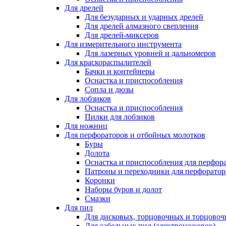
Для дрелей
Для безударных и ударных дрелей
Для дрелей алмазного сверления
Для дрелей-миксеров
Для измерительного инструмента
Для лазерных уровней и дальномеров
Для краскораспылителей
Бачки и контейнеры
Оснастка и приспособления
Сопла и дюзы
Для лобзиков
Оснастка и приспособления
Пилки для лобзиков
Для ножниц
Для перфораторов и отбойных молотков
Буры
Долота
Оснастка и приспособления для перфор
Патроны и переходники для перфоратор
Коронки
Наборы буров и долот
Смазки
Для пил
Для дисковых, торцовочных и торцово
Для сабельных пил (электроножовок)