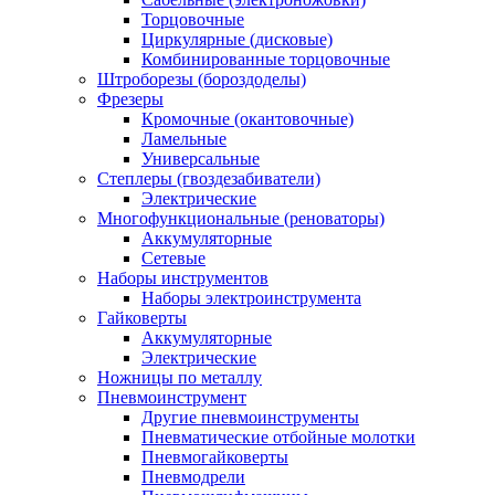
Торцовочные
Циркулярные (дисковые)
Комбинированные торцовочные
Штроборезы (бороздоделы)
Фрезеры
Кромочные (окантовочные)
Ламельные
Универсальные
Степлеры (гвоздезабиватели)
Электрические
Многофункциональные (реноваторы)
Аккумуляторные
Сетевые
Наборы инструментов
Наборы электроинструмента
Гайковерты
Аккумуляторные
Электрические
Ножницы по металлу
Пневмоинструмент
Другие пневмоинструменты
Пневматические отбойные молотки
Пневмогайковерты
Пневмодрели