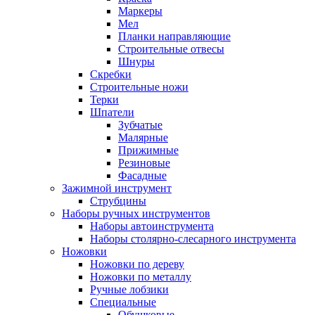
Маркеры
Мел
Планки направляющие
Строительные отвесы
Шнуры
Скребки
Строительные ножи
Терки
Шпатели
Зубчатые
Малярные
Прижимные
Резиновые
Фасадные
Зажимной инструмент
Струбцины
Наборы ручных инструментов
Наборы автоинструмента
Наборы столярно-слесарного инструмента
Ножовки
Ножовки по дереву
Ножовки по металлу
Ручные лобзики
Специальные
Обушковые