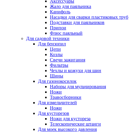
Аксессуары
Жало для паяльника
Канифоль
Насадки для сварки пластиковых труб
Подставки для паяльников
Припои
Флюс паяльный
Для садовой техники
Для бензопил
Цепи
Козлы
Свечи зажигания
Фильтры
Чехлы и кожухи для шин
Шины
Для газонокосилок
Наборы для мульчирования
Ножи
Травосборники
Для измельчителей
Ножи
Для кусторезов
Ножи для кустореза
Телескопические штанги
Для моек высокого давления