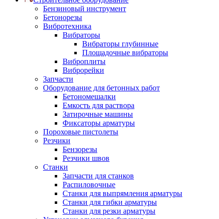
Бензиновый инструмент
Бетонорезы
Вибротехника
Вибраторы
Вибраторы глубинные
Площадочные вибраторы
Виброплиты
Виброрейки
Запчасти
Оборудование для бетонных работ
Бетономешалки
Емкость для раствора
Затирочные машины
Фиксаторы арматуры
Пороховые пистолеты
Резчики
Бензорезы
Резчики швов
Станки
Запчасти для станков
Распиловочные
Станки для выпрямления арматуры
Станки для гибки арматуры
Станки для резки арматуры