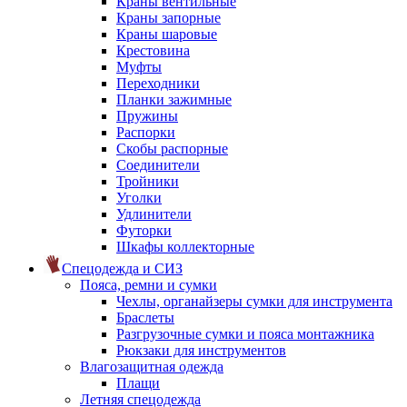
Краны вентильные
Краны запорные
Краны шаровые
Крестовина
Муфты
Переходники
Планки зажимные
Пружины
Распорки
Скобы распорные
Соединители
Тройники
Уголки
Удлинители
Футорки
Шкафы коллекторные
Спецодежда и СИЗ
Пояса, ремни и сумки
Чехлы, органайзеры сумки для инструмента
Браслеты
Разгрузочные сумки и пояса монтажника
Рюкзаки для инструментов
Влагозащитная одежда
Плащи
Летняя спецодежда