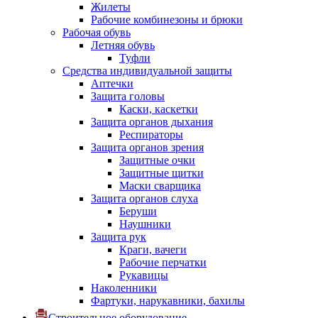
Жилеты
Рабочие комбинезоны и брюки
Рабочая обувь
Летняя обувь
Туфли
Средства индивидуальной защиты
Аптечки
Защита головы
Каски, каскетки
Защита органов дыхания
Респираторы
Защита органов зрения
Защитные очки
Защитные щитки
Маски сварщика
Защита органов слуха
Беруши
Наушники
Защита рук
Краги, вачеги
Рабочие перчатки
Рукавицы
Наколенники
Фартуки, нарукавники, бахилы
Строительное оборудование