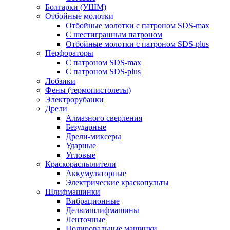
Болгарки (УШМ)
Отбойные молотки
Отбойные молотки с патроном SDS-max
С шестигранным патроном
Отбойные молотки с патроном SDS-plus
Перфораторы
С патроном SDS-max
С патроном SDS-plus
Лобзики
Фены (термопистолеты)
Электрорубанки
Дрели
Алмазного сверления
Безударные
Дрели-миксеры
Ударные
Угловые
Краскораспылители
Аккумуляторные
Электрические краскопульты
Шлифмашинки
Вибрационные
Дельташлифмашины
Ленточные
Полировальные машинки