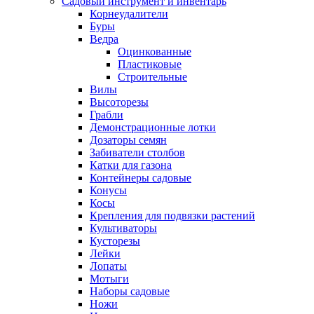
Садовый инструмент и инвентарь
Корнеудалители
Буры
Ведра
Оцинкованные
Пластиковые
Строительные
Вилы
Высоторезы
Грабли
Демонстрационные лотки
Дозаторы семян
Забиватели столбов
Катки для газона
Контейнеры садовые
Конусы
Косы
Крепления для подвязки растений
Культиваторы
Кусторезы
Лейки
Лопаты
Мотыги
Наборы садовые
Ножи