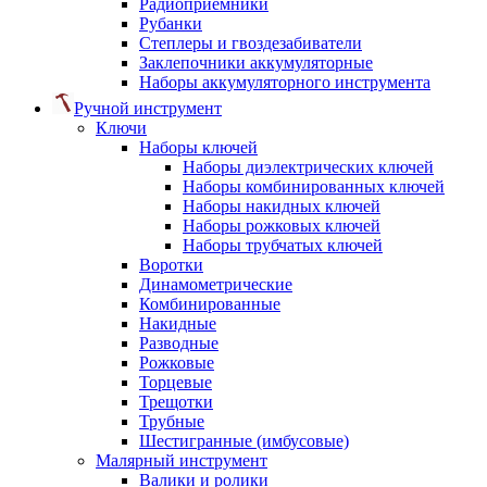
Радиоприемники
Рубанки
Степлеры и гвоздезабиватели
Заклепочники аккумуляторные
Наборы аккумуляторного инструмента
Ручной инструмент
Ключи
Наборы ключей
Наборы диэлектрических ключей
Наборы комбинированных ключей
Наборы накидных ключей
Наборы рожковых ключей
Наборы трубчатых ключей
Воротки
Динамометрические
Комбинированные
Накидные
Разводные
Рожковые
Торцевые
Трещотки
Трубные
Шестигранные (имбусовые)
Малярный инструмент
Валики и ролики