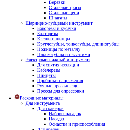
Веревки
Стальные тросы
Стальные цепи
Шпагаты
Шарнирно-губцевый инструмент
Бокорезы и кусачки
Болторезы
Клещи и щипцы
Круглогубцы, тонкогубцы, длинногубцы
Ножницы по металлу
Плоскогубцы и пассатижи
Электромонтажный инструмент
Для снятия изоляции
Кабелерезы
Пинцеты
Пробники напряжения
Ручные пресс-клещи
Прессы для опрессовки
Расходные материалы
Для инструмента
Для граверов
Наборы насадок
Насадки
Оснастка и приспособления
Для дрелей