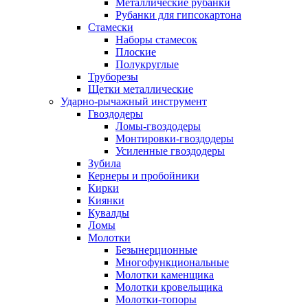
Металлические рубанки
Рубанки для гипсокартона
Стамески
Наборы стамесок
Плоские
Полукруглые
Труборезы
Щетки металлические
Ударно-рычажный инструмент
Гвоздодеры
Ломы-гвоздодеры
Монтировки-гвоздодеры
Усиленные гвоздодеры
Зубила
Кернеры и пробойники
Кирки
Киянки
Кувалды
Ломы
Молотки
Безынерционные
Многофункциональные
Молотки каменщика
Молотки кровельщика
Молотки-топоры