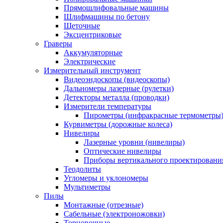
Прямошлифовальные машины
Шлифмашины по бетону
Щеточные
Эксцентриковые
Граверы
Аккумуляторные
Электрические
Измерительный инструмент
Видеоэндоскопы (видеоскопы)
Дальномеры лазерные (рулетки)
Детекторы металла (проводки)
Измерители температуры
Пирометры (инфракрасные термометры
Курвиметры (дорожные колеса)
Нивелиры
Лазерные уровни (нивелиры)
Оптические нивелиры
Приборы вертикального проектировани
Теодолиты
Угломеры и уклономеры
Мультиметры
Пилы
Монтажные (отрезные)
Сабельные (электроножовки)
Торцовочные