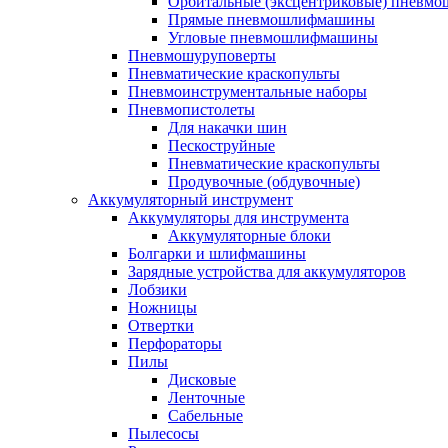
Орбитальные (эксцентриковые) пнев
Прямые пневмошлифмашины
Угловые пневмошлифмашины
Пневмошуруповерты
Пневматические краскопульты
Пневмоинструментальные наборы
Пневмопистолеты
Для накачки шин
Пескоструйные
Пневматические краскопульты
Продувочные (обдувочные)
Аккумуляторный инструмент
Аккумуляторы для инструмента
Аккумуляторные блоки
Болгарки и шлифмашины
Зарядные устройства для аккумуляторов
Лобзики
Ножницы
Отвертки
Перфораторы
Пилы
Дисковые
Ленточные
Сабельные
Пылесосы