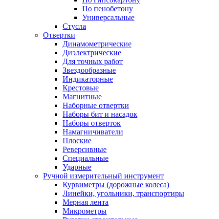
По пенобетону
Универсальные
Стусла
Отвертки
Динамометрические
Диэлектрические
Для точных работ
Звездообразные
Индикаторные
Крестовые
Магнитные
Наборные отвертки
Наборы бит и насадок
Наборы отверток
Намагничиватели
Плоские
Реверсивные
Специальные
Ударные
Ручной измерительный инструмент
Курвиметры (дорожные колеса)
Линейки, угольники, транспортиры
Мерная лента
Микрометры