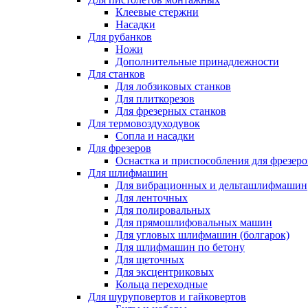
Клеевые стержни
Насадки
Для рубанков
Ножи
Дополнительные принадлежности
Для станков
Для лобзиковых станков
Для плиткорезов
Для фрезерных станков
Для термовоздуходувок
Сопла и насадки
Для фрезеров
Оснастка и приспособления для фрезеро
Для шлифмашин
Для вибрационных и дельташлифмашин
Для ленточных
Для полировальных
Для прямошлифовальных машин
Для угловых шлифмашин (болгарок)
Для шлифмашин по бетону
Для щеточных
Для эксцентриковых
Кольца переходные
Для шуруповертов и гайковертов