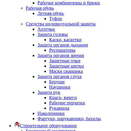
Рабочие комбинезоны и брюки
Рабочая обувь
Летняя обувь
Туфли
Средства индивидуальной защиты
Аптечки
Защита головы
Каски, каскетки
Защита органов дыхания
Респираторы
Защита органов зрения
Защитные очки
Защитные щитки
Маски сварщика
Защита органов слуха
Беруши
Наушники
Защита рук
Краги, вачеги
Рабочие перчатки
Рукавицы
Наколенники
Фартуки, нарукавники, бахилы
Строительное оборудование
Бензиновый инструмент