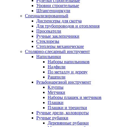
Рулетки строительные
Уровни строительные
Штангенциркули
Специализированный
Диспенсеры для скотча
Для трубопроводов и отопления
Просекатели
Ручные заклепочники
Стеклорезы
Степлеры механические
Столярно-слесарный инструмент
Напильники
Наборы напильников
Надфили
По металлу и дереву
Рашпили
Резьбонарезной инструмент
Клуппы
Метчики
Наборы плашек и метчиков
Плашки
Плашки и трещотки
Ручные дрели, коловороты
Ручные рубанки
Деревянные рубанки