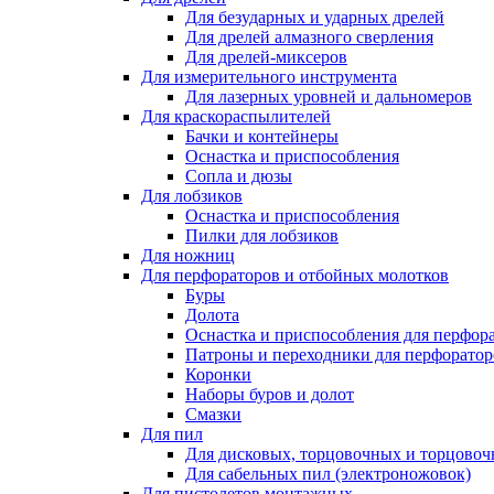
Для безударных и ударных дрелей
Для дрелей алмазного сверления
Для дрелей-миксеров
Для измерительного инструмента
Для лазерных уровней и дальномеров
Для краскораспылителей
Бачки и контейнеры
Оснастка и приспособления
Сопла и дюзы
Для лобзиков
Оснастка и приспособления
Пилки для лобзиков
Для ножниц
Для перфораторов и отбойных молотков
Буры
Долота
Оснастка и приспособления для перфор
Патроны и переходники для перфоратор
Коронки
Наборы буров и долот
Смазки
Для пил
Для дисковых, торцовочных и торцово
Для сабельных пил (электроножовок)
Для пистолетов монтажных