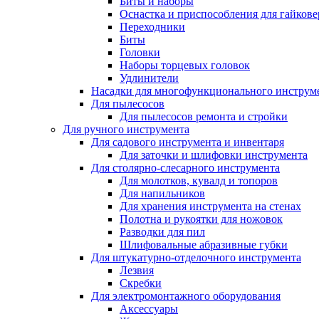
Биты и наборы
Оснастка и приспособления для гайкове
Переходники
Биты
Головки
Наборы торцевых головок
Удлинители
Насадки для многофункционального инструм
Для пылесосов
Для пылесосов ремонта и стройки
Для ручного инструмента
Для садового инструмента и инвентаря
Для заточки и шлифовки инструмента
Для столярно-слесарного инструмента
Для молотков, кувалд и топоров
Для напильников
Для хранения инструмента на стенах
Полотна и рукоятки для ножовок
Разводки для пил
Шлифовальные абразивные губки
Для штукатурно-отделочного инструмента
Лезвия
Скребки
Для электромонтажного оборудования
Аксессуары