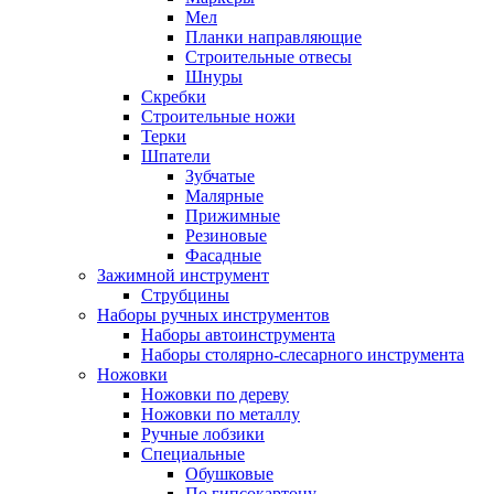
Мел
Планки направляющие
Строительные отвесы
Шнуры
Скребки
Строительные ножи
Терки
Шпатели
Зубчатые
Малярные
Прижимные
Резиновые
Фасадные
Зажимной инструмент
Струбцины
Наборы ручных инструментов
Наборы автоинструмента
Наборы столярно-слесарного инструмента
Ножовки
Ножовки по дереву
Ножовки по металлу
Ручные лобзики
Специальные
Обушковые
По гипсокартону