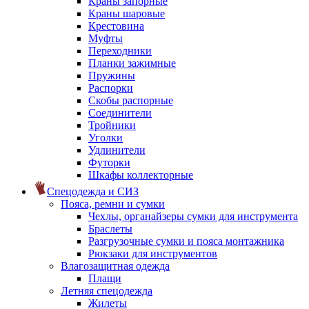
Краны запорные
Краны шаровые
Крестовина
Муфты
Переходники
Планки зажимные
Пружины
Распорки
Скобы распорные
Соединители
Тройники
Уголки
Удлинители
Футорки
Шкафы коллекторные
Спецодежда и СИЗ
Пояса, ремни и сумки
Чехлы, органайзеры сумки для инструмента
Браслеты
Разгрузочные сумки и пояса монтажника
Рюкзаки для инструментов
Влагозащитная одежда
Плащи
Летняя спецодежда
Жилеты