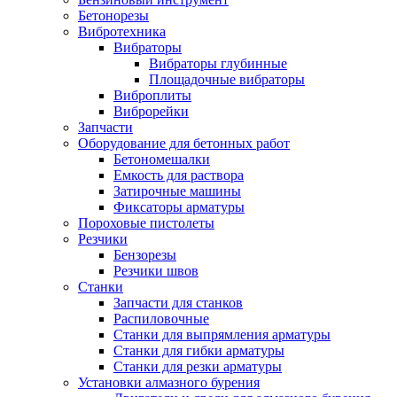
Бетонорезы
Вибротехника
Вибраторы
Вибраторы глубинные
Площадочные вибраторы
Виброплиты
Виброрейки
Запчасти
Оборудование для бетонных работ
Бетономешалки
Емкость для раствора
Затирочные машины
Фиксаторы арматуры
Пороховые пистолеты
Резчики
Бензорезы
Резчики швов
Станки
Запчасти для станков
Распиловочные
Станки для выпрямления арматуры
Станки для гибки арматуры
Станки для резки арматуры
Установки алмазного бурения