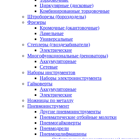
Циркулярные (дисковые)
Комбинированные торцовочные
Штроборезы (бороздоделы)
Фрезеры
Кромочные (окантовочные)
Ламельные
Универсальные
Степлеры (гвоздезабиватели)
Электрические
Многофункциональные (реноваторы)
Аккумуляторные
Сетевые
Наборы инструментов
Наборы электроинструмента
Гайковерты
Аккумуляторные
Электрические
Ножницы по металлу
Пневмоинструмент
Другие пневмоинструменты
Пневматические отбойные молотки
Пневмогайковерты
Пневмодрели
Пневмошлифмашины