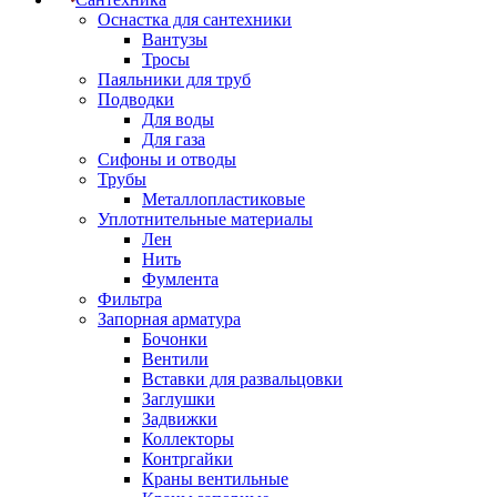
Оснастка для сантехники
Вантузы
Тросы
Паяльники для труб
Подводки
Для воды
Для газа
Сифоны и отводы
Трубы
Металлопластиковые
Уплотнительные материалы
Лен
Нить
Фумлента
Фильтра
Запорная арматура
Бочонки
Вентили
Вставки для развальцовки
Заглушки
Задвижки
Коллекторы
Контргайки
Краны вентильные