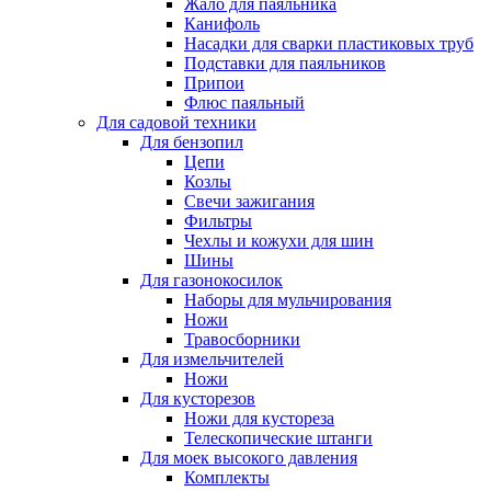
Жало для паяльника
Канифоль
Насадки для сварки пластиковых труб
Подставки для паяльников
Припои
Флюс паяльный
Для садовой техники
Для бензопил
Цепи
Козлы
Свечи зажигания
Фильтры
Чехлы и кожухи для шин
Шины
Для газонокосилок
Наборы для мульчирования
Ножи
Травосборники
Для измельчителей
Ножи
Для кусторезов
Ножи для кустореза
Телескопические штанги
Для моек высокого давления
Комплекты