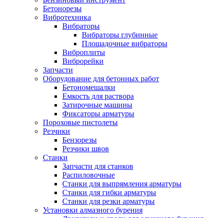
Бетонорезы
Вибротехника
Вибраторы
Вибраторы глубинные
Площадочные вибраторы
Виброплиты
Виброрейки
Запчасти
Оборудование для бетонных работ
Бетономешалки
Емкость для раствора
Затирочные машины
Фиксаторы арматуры
Пороховые пистолеты
Резчики
Бензорезы
Резчики швов
Станки
Запчасти для станков
Распиловочные
Станки для выпрямления арматуры
Станки для гибки арматуры
Станки для резки арматуры
Установки алмазного бурения