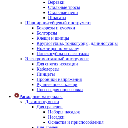
Веревки
Стальные тросы
Стальные цепи
Шпагаты
Шарнирно-губцевый инструмент
Бокорезы и кусачки
Болторезы
Клещи и щипцы
Круглогубцы, тонкогубцы, длинногубцы
Ножницы по металлу
Плоскогубцы и пассатижи
Электромонтажный инструмент
Для снятия изоляции
Кабелерезы
Пинцеты
Пробники напряжения
Ручные пресс-клещи
Прессы для опрессовки
Расходные материалы
Для инструмента
Для граверов
Наборы насадок
Насадки
Оснастка и приспособления
Для дрелей