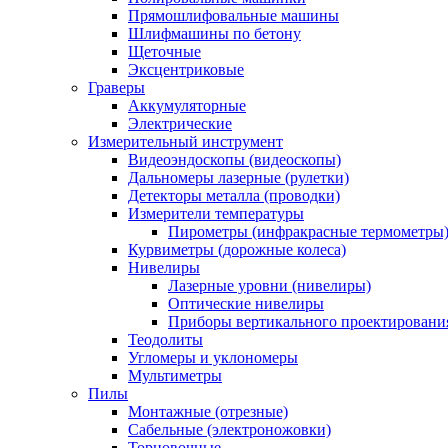
Прямошлифовальные машины
Шлифмашины по бетону
Щеточные
Эксцентриковые
Граверы
Аккумуляторные
Электрические
Измерительный инструмент
Видеоэндоскопы (видеоскопы)
Дальномеры лазерные (рулетки)
Детекторы металла (проводки)
Измерители температуры
Пирометры (инфракрасные термометры
Курвиметры (дорожные колеса)
Нивелиры
Лазерные уровни (нивелиры)
Оптические нивелиры
Приборы вертикального проектировани
Теодолиты
Угломеры и уклономеры
Мультиметры
Пилы
Монтажные (отрезные)
Сабельные (электроножовки)
Торцовочные