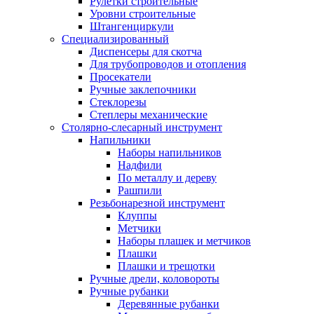
Рулетки строительные
Уровни строительные
Штангенциркули
Специализированный
Диспенсеры для скотча
Для трубопроводов и отопления
Просекатели
Ручные заклепочники
Стеклорезы
Степлеры механические
Столярно-слесарный инструмент
Напильники
Наборы напильников
Надфили
По металлу и дереву
Рашпили
Резьбонарезной инструмент
Клуппы
Метчики
Наборы плашек и метчиков
Плашки
Плашки и трещотки
Ручные дрели, коловороты
Ручные рубанки
Деревянные рубанки