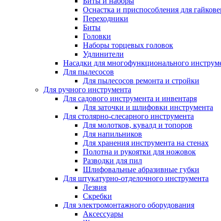
Биты и наборы
Оснастка и приспособления для гайкове
Переходники
Биты
Головки
Наборы торцевых головок
Удлинители
Насадки для многофункционального инструм
Для пылесосов
Для пылесосов ремонта и стройки
Для ручного инструмента
Для садового инструмента и инвентаря
Для заточки и шлифовки инструмента
Для столярно-слесарного инструмента
Для молотков, кувалд и топоров
Для напильников
Для хранения инструмента на стенах
Полотна и рукоятки для ножовок
Разводки для пил
Шлифовальные абразивные губки
Для штукатурно-отделочного инструмента
Лезвия
Скребки
Для электромонтажного оборудования
Аксессуары