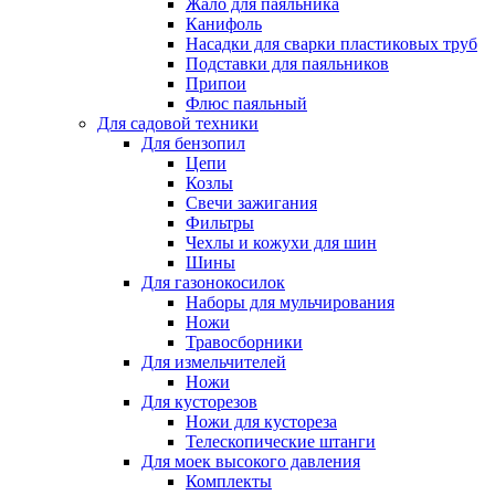
Жало для паяльника
Канифоль
Насадки для сварки пластиковых труб
Подставки для паяльников
Припои
Флюс паяльный
Для садовой техники
Для бензопил
Цепи
Козлы
Свечи зажигания
Фильтры
Чехлы и кожухи для шин
Шины
Для газонокосилок
Наборы для мульчирования
Ножи
Травосборники
Для измельчителей
Ножи
Для кусторезов
Ножи для кустореза
Телескопические штанги
Для моек высокого давления
Комплекты