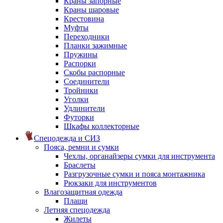
Краны запорные
Краны шаровые
Крестовина
Муфты
Переходники
Планки зажимные
Пружины
Распорки
Скобы распорные
Соединители
Тройники
Уголки
Удлинители
Футорки
Шкафы коллекторные
Спецодежда и СИЗ
Пояса, ремни и сумки
Чехлы, органайзеры сумки для инструмента
Браслеты
Разгрузочные сумки и пояса монтажника
Рюкзаки для инструментов
Влагозащитная одежда
Плащи
Летняя спецодежда
Жилеты