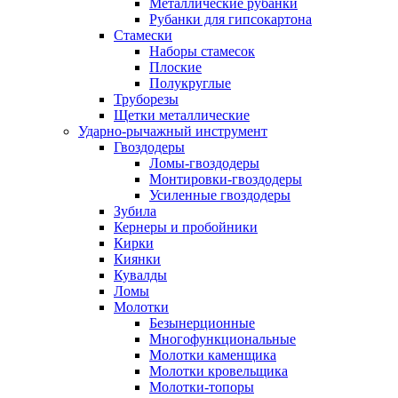
Металлические рубанки
Рубанки для гипсокартона
Стамески
Наборы стамесок
Плоские
Полукруглые
Труборезы
Щетки металлические
Ударно-рычажный инструмент
Гвоздодеры
Ломы-гвоздодеры
Монтировки-гвоздодеры
Усиленные гвоздодеры
Зубила
Кернеры и пробойники
Кирки
Киянки
Кувалды
Ломы
Молотки
Безынерционные
Многофункциональные
Молотки каменщика
Молотки кровельщика
Молотки-топоры