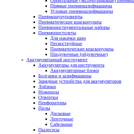
Орбитальные (эксцентриковые) пнев
Прямые пневмошлифмашины
Угловые пневмошлифмашины
Пневмошуруповерты
Пневматические краскопульты
Пневмоинструментальные наборы
Пневмопистолеты
Для накачки шин
Пескоструйные
Пневматические краскопульты
Продувочные (обдувочные)
Аккумуляторный инструмент
Аккумуляторы для инструмента
Аккумуляторные блоки
Болгарки и шлифмашины
Зарядные устройства для аккумуляторов
Лобзики
Ножницы
Отвертки
Перфораторы
Пилы
Дисковые
Ленточные
Сабельные
Пылесосы