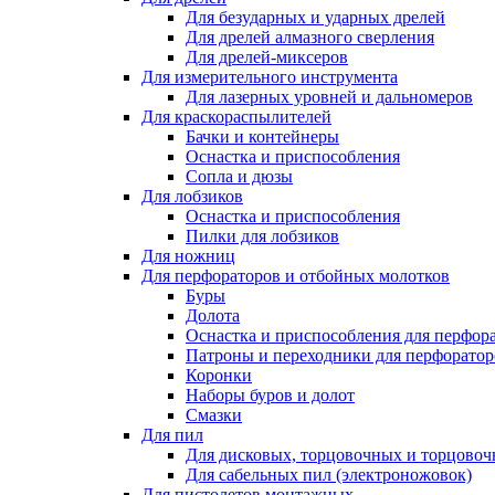
Для безударных и ударных дрелей
Для дрелей алмазного сверления
Для дрелей-миксеров
Для измерительного инструмента
Для лазерных уровней и дальномеров
Для краскораспылителей
Бачки и контейнеры
Оснастка и приспособления
Сопла и дюзы
Для лобзиков
Оснастка и приспособления
Пилки для лобзиков
Для ножниц
Для перфораторов и отбойных молотков
Буры
Долота
Оснастка и приспособления для перфор
Патроны и переходники для перфоратор
Коронки
Наборы буров и долот
Смазки
Для пил
Для дисковых, торцовочных и торцово
Для сабельных пил (электроножовок)
Для пистолетов монтажных