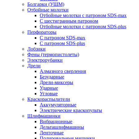
Болгарки (УШМ)
Отбойные молотки
Отбойные молотки с патроном SDS-max
С шестигранным патроном
Отбойные молотки с патроном SDS-plus
Перфораторы
С патроном SDS-max
С патроном SDS-plus
Лобзики
Фены (термопистолеты)
Электрорубанки
Дрели
Алмазного сверления
Безударные
Дрели-миксеры
Ударные
Угловые
Краскораспылители
Аккумуляторные
Электрические краскопульты
Шлифмашинки
Вибрационные
Дельташлифмашины
Ленточные
Полировальные машинки