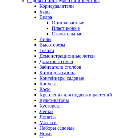
Садовый инструмент и инвентарь
Корнеудалители
Буры
Ведра
Оцинкованные
Пластиковые
Строительные
Вилы
Высоторезы
Грабли
Демонстрационные лотки
Дозаторы семян
Забиватели столбов
Катки для газона
Контейнеры садовые
Конусы
Косы
Крепления для подвязки растений
Культиваторы
Кусторезы
Лейки
Лопаты
Мотыги
Наборы садовые
Ножи