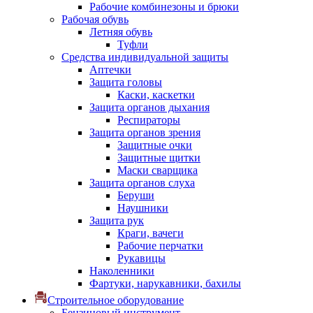
Рабочие комбинезоны и брюки
Рабочая обувь
Летняя обувь
Туфли
Средства индивидуальной защиты
Аптечки
Защита головы
Каски, каскетки
Защита органов дыхания
Респираторы
Защита органов зрения
Защитные очки
Защитные щитки
Маски сварщика
Защита органов слуха
Беруши
Наушники
Защита рук
Краги, вачеги
Рабочие перчатки
Рукавицы
Наколенники
Фартуки, нарукавники, бахилы
Строительное оборудование
Бензиновый инструмент