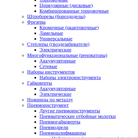
Циркулярные (дисковые)
Комбинированные торцовочные
Штроборезы (бороздоделы)
Фрезеры
Кромочные (окантовочные)
Ламельные
Универсальные
Степлеры (гвоздезабиватели)
Электрические
Многофункциональные (реноваторы)
Аккумуляторные
Сетевые
Наборы инструментов
Наборы электроинструмента
Гайковерты
Аккумуляторные
Электрические
Ножницы по металлу
Пневмоинструмент
Другие пневмоинструменты
Пневматические отбойные молотки
Пневмогайковерты
Пневмодрели
Пневмошлифмашины