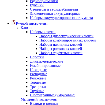
Радиоприемники
Рубанки
Степлеры и гвоздезабиватели
Заклепочники аккумуляторные
Наборы аккумуляторного инструмента
Ручной инструмент
Ключи
Наборы ключей
Наборы диэлектрических ключей
Наборы комбинированных ключей
Наборы накидных ключей
Наборы рожковых ключей
Наборы трубчатых ключей
Воротки
Динамометрические
Комбинированные
Накидные
Разводные
Рожковые
Торцевые
Трещотки
Трубные
Шестигранные (имбусовые)
Малярный инструмент
Валики и ролики