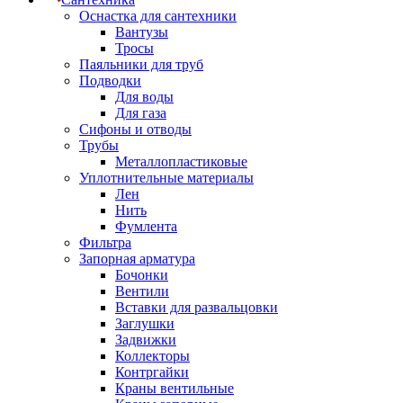
Оснастка для сантехники
Вантузы
Тросы
Паяльники для труб
Подводки
Для воды
Для газа
Сифоны и отводы
Трубы
Металлопластиковые
Уплотнительные материалы
Лен
Нить
Фумлента
Фильтра
Запорная арматура
Бочонки
Вентили
Вставки для развальцовки
Заглушки
Задвижки
Коллекторы
Контргайки
Краны вентильные