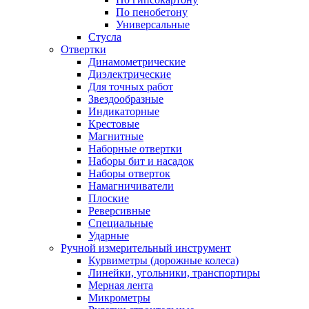
По пенобетону
Универсальные
Стусла
Отвертки
Динамометрические
Диэлектрические
Для точных работ
Звездообразные
Индикаторные
Крестовые
Магнитные
Наборные отвертки
Наборы бит и насадок
Наборы отверток
Намагничиватели
Плоские
Реверсивные
Специальные
Ударные
Ручной измерительный инструмент
Курвиметры (дорожные колеса)
Линейки, угольники, транспортиры
Мерная лента
Микрометры