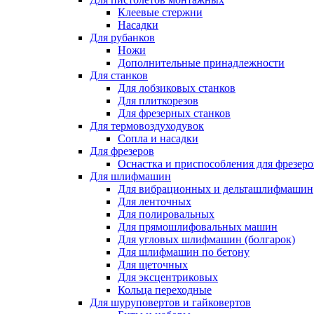
Клеевые стержни
Насадки
Для рубанков
Ножи
Дополнительные принадлежности
Для станков
Для лобзиковых станков
Для плиткорезов
Для фрезерных станков
Для термовоздуходувок
Сопла и насадки
Для фрезеров
Оснастка и приспособления для фрезеро
Для шлифмашин
Для вибрационных и дельташлифмашин
Для ленточных
Для полировальных
Для прямошлифовальных машин
Для угловых шлифмашин (болгарок)
Для шлифмашин по бетону
Для щеточных
Для эксцентриковых
Кольца переходные
Для шуруповертов и гайковертов