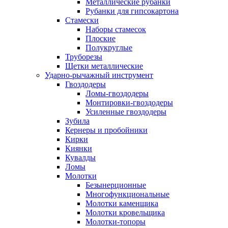
Металлические рубанки
Рубанки для гипсокартона
Стамески
Наборы стамесок
Плоские
Полукруглые
Труборезы
Щетки металлические
Ударно-рычажный инструмент
Гвоздодеры
Ломы-гвоздодеры
Монтировки-гвоздодеры
Усиленные гвоздодеры
Зубила
Кернеры и пробойники
Кирки
Киянки
Кувалды
Ломы
Молотки
Безынерционные
Многофункциональные
Молотки каменщика
Молотки кровельщика
Молотки-топоры