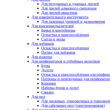
Для безударных и ударных дрелей
Для дрелей алмазного сверления
Для дрелей-миксеров
Для измерительного инструмента
Для лазерных уровней и дальномеров
Для краскораспылителей
Бачки и контейнеры
Оснастка и приспособления
Сопла и дюзы
Для лобзиков
Оснастка и приспособления
Пилки для лобзиков
Для ножниц
Для перфораторов и отбойных молотков
Буры
Долота
Оснастка и приспособления для перфор
Патроны и переходники для перфоратор
Коронки
Наборы буров и долот
Смазки
Для пил
Для дисковых, торцовочных и торцово
Для сабельных пил (электроножовок)
Для пистолетов монтажных