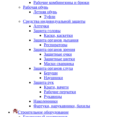
Рабочие комбинезоны и брюки
Рабочая обувь
Летняя обувь
Туфли
Средства индивидуальной защиты
Аптечки
Защита головы
Каски, каскетки
Защита органов дыхания
Респираторы
Защита органов зрения
Защитные очки
Защитные щитки
Маски сварщика
Защита органов слуха
Беруши
Наушники
Защита рук
Краги, вачеги
Рабочие перчатки
Рукавицы
Наколенники
Фартуки, нарукавники, бахилы
Строительное оборудование
Бензиновый инструмент