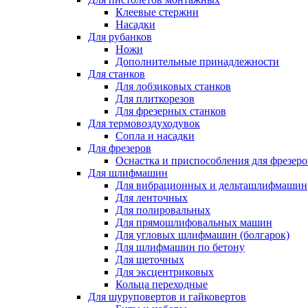
Клеевые стержни
Насадки
Для рубанков
Ножи
Дополнительные принадлежности
Для станков
Для лобзиковых станков
Для плиткорезов
Для фрезерных станков
Для термовоздуходувок
Сопла и насадки
Для фрезеров
Оснастка и приспособления для фрезеро
Для шлифмашин
Для вибрационных и дельташлифмашин
Для ленточных
Для полировальных
Для прямошлифовальных машин
Для угловых шлифмашин (болгарок)
Для шлифмашин по бетону
Для щеточных
Для эксцентриковых
Кольца переходные
Для шуруповертов и гайковертов