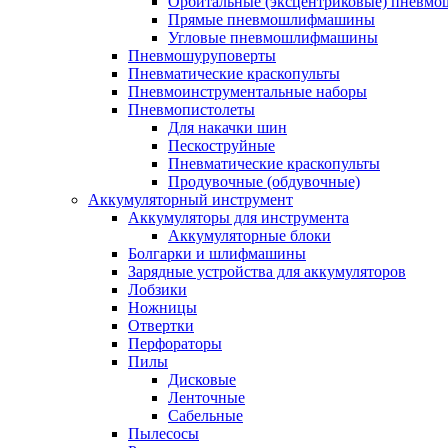
Орбитальные (эксцентриковые) пнев
Прямые пневмошлифмашины
Угловые пневмошлифмашины
Пневмошуруповерты
Пневматические краскопульты
Пневмоинструментальные наборы
Пневмопистолеты
Для накачки шин
Пескоструйные
Пневматические краскопульты
Продувочные (обдувочные)
Аккумуляторный инструмент
Аккумуляторы для инструмента
Аккумуляторные блоки
Болгарки и шлифмашины
Зарядные устройства для аккумуляторов
Лобзики
Ножницы
Отвертки
Перфораторы
Пилы
Дисковые
Ленточные
Сабельные
Пылесосы