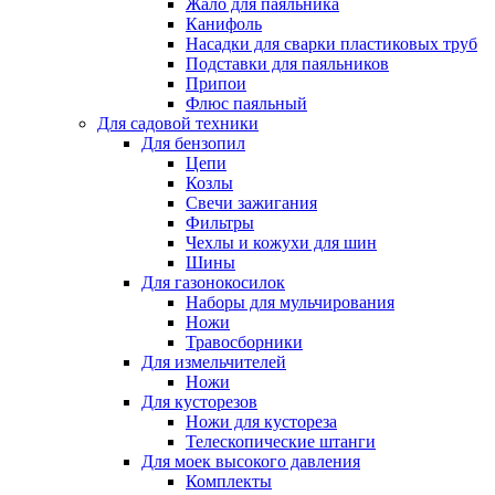
Жало для паяльника
Канифоль
Насадки для сварки пластиковых труб
Подставки для паяльников
Припои
Флюс паяльный
Для садовой техники
Для бензопил
Цепи
Козлы
Свечи зажигания
Фильтры
Чехлы и кожухи для шин
Шины
Для газонокосилок
Наборы для мульчирования
Ножи
Травосборники
Для измельчителей
Ножи
Для кусторезов
Ножи для кустореза
Телескопические штанги
Для моек высокого давления
Комплекты