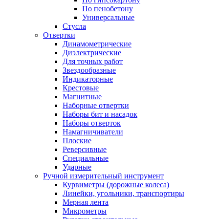
По пенобетону
Универсальные
Стусла
Отвертки
Динамометрические
Диэлектрические
Для точных работ
Звездообразные
Индикаторные
Крестовые
Магнитные
Наборные отвертки
Наборы бит и насадок
Наборы отверток
Намагничиватели
Плоские
Реверсивные
Специальные
Ударные
Ручной измерительный инструмент
Курвиметры (дорожные колеса)
Линейки, угольники, транспортиры
Мерная лента
Микрометры