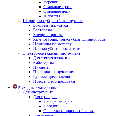
Веревки
Стальные тросы
Стальные цепи
Шпагаты
Шарнирно-губцевый инструмент
Бокорезы и кусачки
Болторезы
Клещи и щипцы
Круглогубцы, тонкогубцы, длинногубцы
Ножницы по металлу
Плоскогубцы и пассатижи
Электромонтажный инструмент
Для снятия изоляции
Кабелерезы
Пинцеты
Пробники напряжения
Ручные пресс-клещи
Прессы для опрессовки
Расходные материалы
Для инструмента
Для граверов
Наборы насадок
Насадки
Оснастка и приспособления
Для дрелей