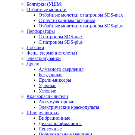
Болгарки (УШМ)
Отбойные молотки
Отбойные молотки с патроном SDS-max
С шестигранным патроном
Отбойные молотки с патроном SDS-plus
Перфораторы
С патроном SDS-max
С патроном SDS-plus
Лобзики
Фены (термопистолеты)
Электрорубанки
Дрели
Алмазного сверления
Безударные
Дрели-миксеры
Ударные
Угловые
Краскораспылители
Аккумуляторные
Электрические краскопульты
Шлифмашинки
Вибрационные
Дельташлифмашины
Ленточные
Полировальные машинки