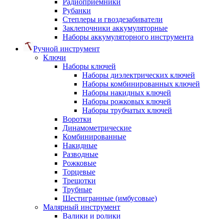
Радиоприемники
Рубанки
Степлеры и гвоздезабиватели
Заклепочники аккумуляторные
Наборы аккумуляторного инструмента
Ручной инструмент
Ключи
Наборы ключей
Наборы диэлектрических ключей
Наборы комбинированных ключей
Наборы накидных ключей
Наборы рожковых ключей
Наборы трубчатых ключей
Воротки
Динамометрические
Комбинированные
Накидные
Разводные
Рожковые
Торцевые
Трещотки
Трубные
Шестигранные (имбусовые)
Малярный инструмент
Валики и ролики