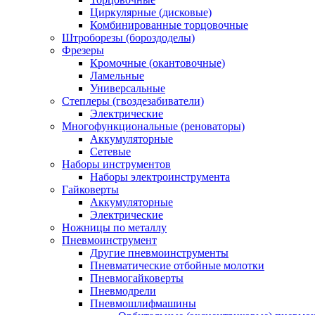
Циркулярные (дисковые)
Комбинированные торцовочные
Штроборезы (бороздоделы)
Фрезеры
Кромочные (окантовочные)
Ламельные
Универсальные
Степлеры (гвоздезабиватели)
Электрические
Многофункциональные (реноваторы)
Аккумуляторные
Сетевые
Наборы инструментов
Наборы электроинструмента
Гайковерты
Аккумуляторные
Электрические
Ножницы по металлу
Пневмоинструмент
Другие пневмоинструменты
Пневматические отбойные молотки
Пневмогайковерты
Пневмодрели
Пневмошлифмашины