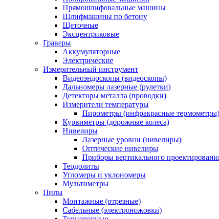
Прямошлифовальные машины
Шлифмашины по бетону
Щеточные
Эксцентриковые
Граверы
Аккумуляторные
Электрические
Измерительный инструмент
Видеоэндоскопы (видеоскопы)
Дальномеры лазерные (рулетки)
Детекторы металла (проводки)
Измерители температуры
Пирометры (инфракрасные термометры
Курвиметры (дорожные колеса)
Нивелиры
Лазерные уровни (нивелиры)
Оптические нивелиры
Приборы вертикального проектировани
Теодолиты
Угломеры и уклономеры
Мультиметры
Пилы
Монтажные (отрезные)
Сабельные (электроножовки)
Торцовочные