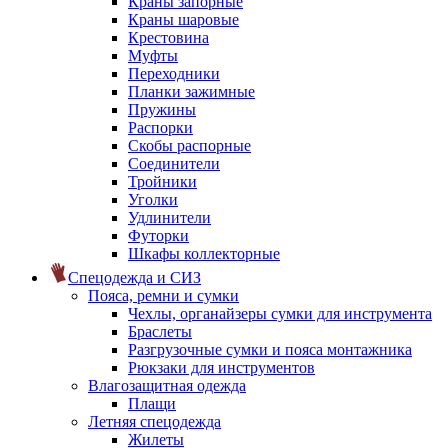
Краны запорные
Краны шаровые
Крестовина
Муфты
Переходники
Планки зажимные
Пружины
Распорки
Скобы распорные
Соединители
Тройники
Уголки
Удлинители
Футорки
Шкафы коллекторные
Спецодежда и СИЗ
Пояса, ремни и сумки
Чехлы, органайзеры сумки для инструмента
Браслеты
Разгрузочные сумки и пояса монтажника
Рюкзаки для инструментов
Влагозащитная одежда
Плащи
Летняя спецодежда
Жилеты