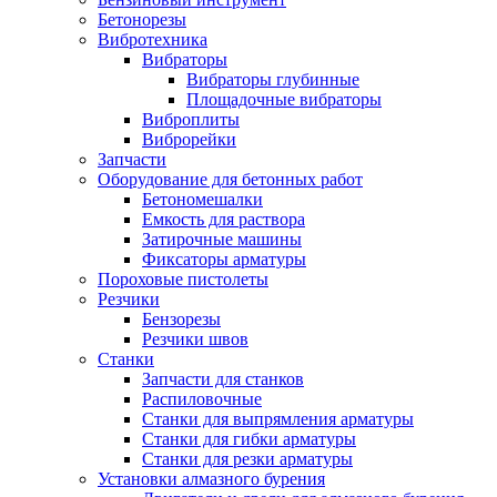
Бетонорезы
Вибротехника
Вибраторы
Вибраторы глубинные
Площадочные вибраторы
Виброплиты
Виброрейки
Запчасти
Оборудование для бетонных работ
Бетономешалки
Емкость для раствора
Затирочные машины
Фиксаторы арматуры
Пороховые пистолеты
Резчики
Бензорезы
Резчики швов
Станки
Запчасти для станков
Распиловочные
Станки для выпрямления арматуры
Станки для гибки арматуры
Станки для резки арматуры
Установки алмазного бурения