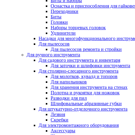
Биты и наборы
Оснастка и приспособления для гайкове
Переходники
Биты
Головки
Наборы торцевых головок
Удлинители
Насадки для многофункционального инструм
Для пылесосов
Для пылесосов ремонта и стройки
Для ручного инструмента
Для садового инструмента и инвентаря
Для заточки и шлифовки инструмента
Для столярно-слесарного инструмента
Для молотков, кувалд и топоров
Для напильников
Для хранения инструмента на стенах
Полотна и рукоятки для ножовок
Разводки для пил
Шлифовальные абразивные губки
Для штукатурно-отделочного инструмента
Лезвия
Скребки
Для электромонтажного оборудования
Аксессуары