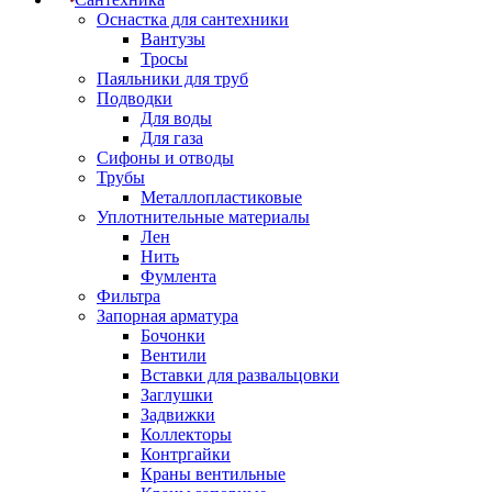
Оснастка для сантехники
Вантузы
Тросы
Паяльники для труб
Подводки
Для воды
Для газа
Сифоны и отводы
Трубы
Металлопластиковые
Уплотнительные материалы
Лен
Нить
Фумлента
Фильтра
Запорная арматура
Бочонки
Вентили
Вставки для развальцовки
Заглушки
Задвижки
Коллекторы
Контргайки
Краны вентильные