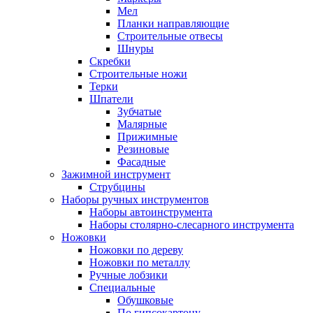
Мел
Планки направляющие
Строительные отвесы
Шнуры
Скребки
Строительные ножи
Терки
Шпатели
Зубчатые
Малярные
Прижимные
Резиновые
Фасадные
Зажимной инструмент
Струбцины
Наборы ручных инструментов
Наборы автоинструмента
Наборы столярно-слесарного инструмента
Ножовки
Ножовки по дереву
Ножовки по металлу
Ручные лобзики
Специальные
Обушковые
По гипсокартону