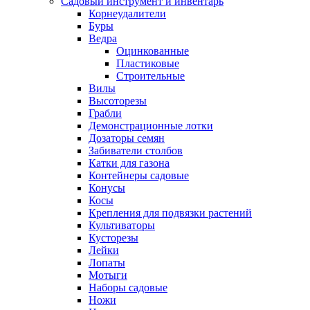
Садовый инструмент и инвентарь
Корнеудалители
Буры
Ведра
Оцинкованные
Пластиковые
Строительные
Вилы
Высоторезы
Грабли
Демонстрационные лотки
Дозаторы семян
Забиватели столбов
Катки для газона
Контейнеры садовые
Конусы
Косы
Крепления для подвязки растений
Культиваторы
Кусторезы
Лейки
Лопаты
Мотыги
Наборы садовые
Ножи