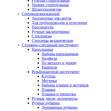
Рулетки строительные
Уровни строительные
Штангенциркули
Специализированный
Диспенсеры для скотча
Для трубопроводов и отопления
Просекатели
Ручные заклепочники
Стеклорезы
Степлеры механические
Столярно-слесарный инструмент
Напильники
Наборы напильников
Надфили
По металлу и дереву
Рашпили
Резьбонарезной инструмент
Клуппы
Метчики
Наборы плашек и метчиков
Плашки
Плашки и трещотки
Ручные дрели, коловороты
Ручные рубанки
Деревянные рубанки