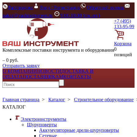
Распродажа
Вход / Регистрация
Обратный звонок
zakaz@vashinstrument.ru
9:00-18:00 (пн.-пт.)
+7 (495)
133-95-99
Корзина
0
Комплексные поставки инструмента и оборудования
позиций
– 0 руб.
Отправить заявку
О КОМПАНИИ
НОВОСТИ
ДОСТАВКА И
ОПЛАТА
ПОСТАВЩИКАМ
КОНТАКТЫ
Главная страница
>
Каталог
>
Строительное оборудование
КАТАЛОГ
Электроинструменты
Шуруповерты
Аккумуляторные дрели-шуруповерты
Сетевые