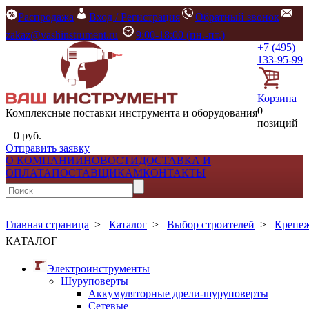
Распродажа
Вход / Регистрация
Обратный звонок
zakaz@vashinstrument.ru
9:00-18:00 (пн.-пт.)
+7 (495)
133-95-99
Корзина
0
Комплексные поставки инструмента и оборудования
позиций
– 0 руб.
Отправить заявку
О КОМПАНИИ
НОВОСТИ
ДОСТАВКА И
ОПЛАТА
ПОСТАВЩИКАМ
КОНТАКТЫ
Главная страница
>
Каталог
>
Выбор строителей
>
Крепе
КАТАЛОГ
Электроинструменты
Шуруповерты
Аккумуляторные дрели-шуруповерты
Сетевые