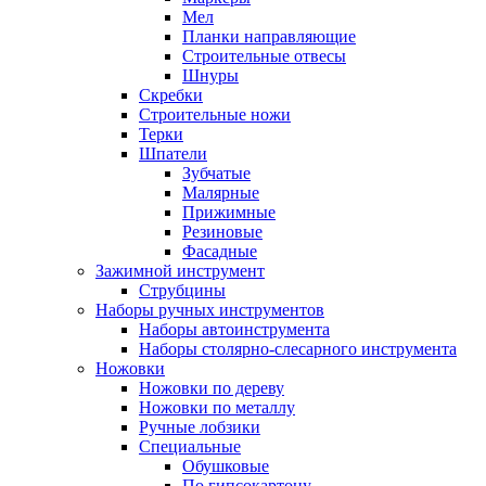
Мел
Планки направляющие
Строительные отвесы
Шнуры
Скребки
Строительные ножи
Терки
Шпатели
Зубчатые
Малярные
Прижимные
Резиновые
Фасадные
Зажимной инструмент
Струбцины
Наборы ручных инструментов
Наборы автоинструмента
Наборы столярно-слесарного инструмента
Ножовки
Ножовки по дереву
Ножовки по металлу
Ручные лобзики
Специальные
Обушковые
По гипсокартону