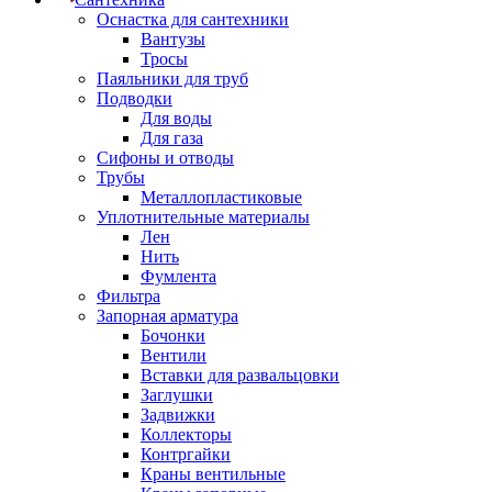
Оснастка для сантехники
Вантузы
Тросы
Паяльники для труб
Подводки
Для воды
Для газа
Сифоны и отводы
Трубы
Металлопластиковые
Уплотнительные материалы
Лен
Нить
Фумлента
Фильтра
Запорная арматура
Бочонки
Вентили
Вставки для развальцовки
Заглушки
Задвижки
Коллекторы
Контргайки
Краны вентильные