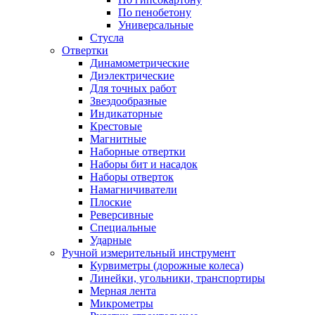
По пенобетону
Универсальные
Стусла
Отвертки
Динамометрические
Диэлектрические
Для точных работ
Звездообразные
Индикаторные
Крестовые
Магнитные
Наборные отвертки
Наборы бит и насадок
Наборы отверток
Намагничиватели
Плоские
Реверсивные
Специальные
Ударные
Ручной измерительный инструмент
Курвиметры (дорожные колеса)
Линейки, угольники, транспортиры
Мерная лента
Микрометры