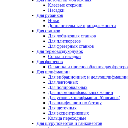
Клеевые стержни
Насадки
Для рубанков
Ножи
Дополнительные принадлежности
Для станков
Для лобзиковых станков
Для плиткорезов
Для фрезерных станков
Для термовоздуходувок
Сопла и насадки
Для фрезеров
Оснастка и приспособления для фрезеро
Для шлифмашин
Для вибрационных и дельташлифмашин
Для ленточных
Для полировальных
Для прямошлифовальных машин
Для угловых шлифмашин (болгарок)
Для шлифмашин по бетону
Для щеточных
Для эксцентриковых
Кольца переходные
Для шуруповертов и гайковертов