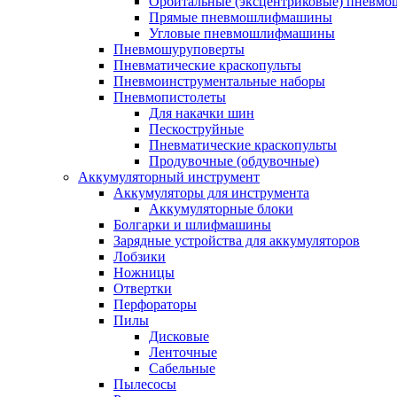
Орбитальные (эксцентриковые) пнев
Прямые пневмошлифмашины
Угловые пневмошлифмашины
Пневмошуруповерты
Пневматические краскопульты
Пневмоинструментальные наборы
Пневмопистолеты
Для накачки шин
Пескоструйные
Пневматические краскопульты
Продувочные (обдувочные)
Аккумуляторный инструмент
Аккумуляторы для инструмента
Аккумуляторные блоки
Болгарки и шлифмашины
Зарядные устройства для аккумуляторов
Лобзики
Ножницы
Отвертки
Перфораторы
Пилы
Дисковые
Ленточные
Сабельные
Пылесосы