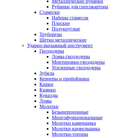
Металлические рубанки
Рубанки для гипсокартона
Стамески
Наборы стамесок
Плоские
Полукруглые
Труборезы
Щетки металлические
Ударно-рычажный инструмент
Гвоздодеры
Ломы-гвоздодеры
Монтировки-гвоздодеры
Усиленные гвоздодеры
Зубила
Кернеры и пробойники
Кирки
Киянки
Кувалды
Ломы
Молотки
Безынерционные
Многофункциональные
Молотки каменщика
Молотки кровельщика
Молотки-топоры