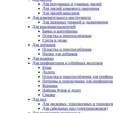
Для безударных и ударных дрелей
Для дрелей алмазного сверления
Для дрелей-миксеров
Для измерительного инструмента
Для лазерных уровней и дальномеров
Для краскораспылителей
Бачки и контейнеры
Оснастка и приспособления
Сопла и дюзы
Для лобзиков
Оснастка и приспособления
Пилки для лобзиков
Для ножниц
Для перфораторов и отбойных молотков
Буры
Долота
Оснастка и приспособления для перфор
Патроны и переходники для перфоратор
Коронки
Наборы буров и долот
Смазки
Для пил
Для дисковых, торцовочных и торцово
Для сабельных пил (электроножовок)
Для пистолетов монтажных