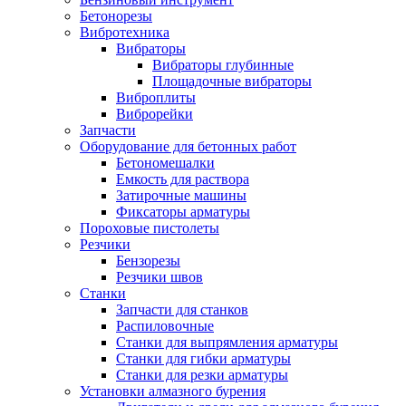
Бетонорезы
Вибротехника
Вибраторы
Вибраторы глубинные
Площадочные вибраторы
Виброплиты
Виброрейки
Запчасти
Оборудование для бетонных работ
Бетономешалки
Емкость для раствора
Затирочные машины
Фиксаторы арматуры
Пороховые пистолеты
Резчики
Бензорезы
Резчики швов
Станки
Запчасти для станков
Распиловочные
Станки для выпрямления арматуры
Станки для гибки арматуры
Станки для резки арматуры
Установки алмазного бурения