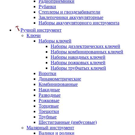
Радиоприемники
Рубанки
Степлеры и гвоздезабиватели
Заклепочники аккумуляторные
Наборы аккумуляторного инструмента
Ручной инструмент
Ключи
Наборы ключей
Наборы диэлектрических ключей
Наборы комбинированных ключей
Наборы накидных ключей
Наборы рожковых ключей
Наборы трубчатых ключей
Воротки
Динамометрические
Комбинированные
Накидные
Разводные
Рожковые
Торцевые
Трещотки
Трубные
Шестигранные (имбусовые)
Малярный инструмент
Валики и ролики