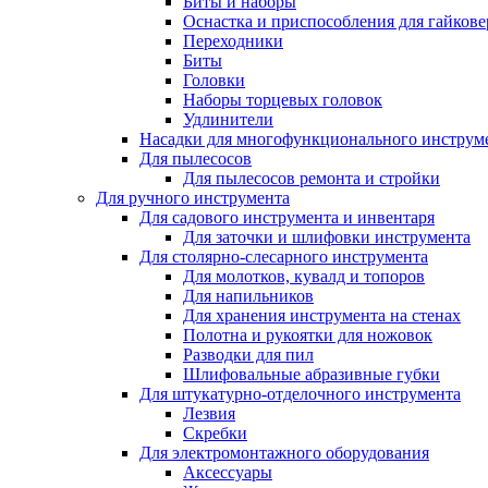
Биты и наборы
Оснастка и приспособления для гайкове
Переходники
Биты
Головки
Наборы торцевых головок
Удлинители
Насадки для многофункционального инструм
Для пылесосов
Для пылесосов ремонта и стройки
Для ручного инструмента
Для садового инструмента и инвентаря
Для заточки и шлифовки инструмента
Для столярно-слесарного инструмента
Для молотков, кувалд и топоров
Для напильников
Для хранения инструмента на стенах
Полотна и рукоятки для ножовок
Разводки для пил
Шлифовальные абразивные губки
Для штукатурно-отделочного инструмента
Лезвия
Скребки
Для электромонтажного оборудования
Аксессуары