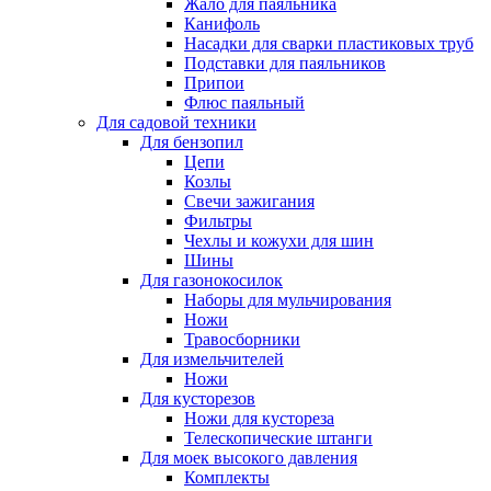
Жало для паяльника
Канифоль
Насадки для сварки пластиковых труб
Подставки для паяльников
Припои
Флюс паяльный
Для садовой техники
Для бензопил
Цепи
Козлы
Свечи зажигания
Фильтры
Чехлы и кожухи для шин
Шины
Для газонокосилок
Наборы для мульчирования
Ножи
Травосборники
Для измельчителей
Ножи
Для кусторезов
Ножи для кустореза
Телескопические штанги
Для моек высокого давления
Комплекты