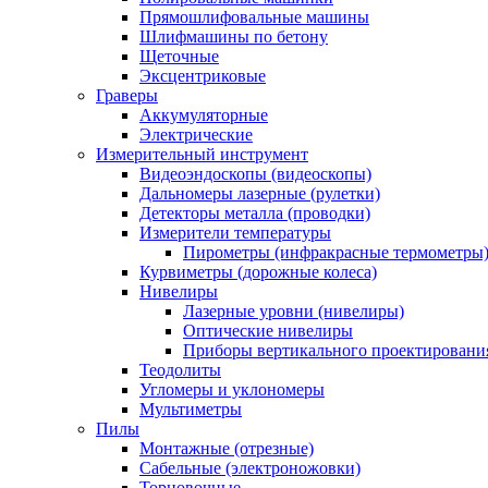
Прямошлифовальные машины
Шлифмашины по бетону
Щеточные
Эксцентриковые
Граверы
Аккумуляторные
Электрические
Измерительный инструмент
Видеоэндоскопы (видеоскопы)
Дальномеры лазерные (рулетки)
Детекторы металла (проводки)
Измерители температуры
Пирометры (инфракрасные термометры
Курвиметры (дорожные колеса)
Нивелиры
Лазерные уровни (нивелиры)
Оптические нивелиры
Приборы вертикального проектировани
Теодолиты
Угломеры и уклономеры
Мультиметры
Пилы
Монтажные (отрезные)
Сабельные (электроножовки)
Торцовочные