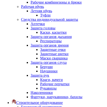
Рабочие комбинезоны и брюки
Рабочая обувь
Летняя обувь
Туфли
Средства индивидуальной защиты
Аптечки
Защита головы
Каски, каскетки
Защита органов дыхания
Респираторы
Защита органов зрения
Защитные очки
Защитные щитки
Маски сварщика
Защита органов слуха
Беруши
Наушники
Защита рук
Краги, вачеги
Рабочие перчатки
Рукавицы
Наколенники
Фартуки, нарукавники, бахилы
Строительное оборудование
Бензиновый инструмент