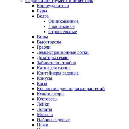
Садовый инструмент и инвентарь
Корнеудалители
Буры
Ведра
Оцинкованные
Пластиковые
Строительные
Вилы
Высоторезы
Грабли
Демонстрационные лотки
Дозаторы семян
Забиватели столбов
Катки для газона
Контейнеры садовые
Конусы
Косы
Крепления для подвязки растений
Культиваторы
Кусторезы
Лейки
Лопаты
Мотыги
Наборы садовые
Ножи