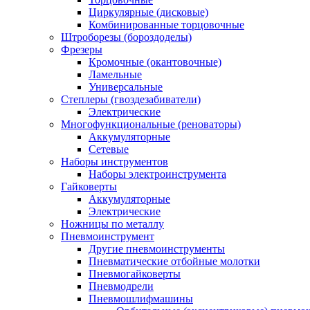
Циркулярные (дисковые)
Комбинированные торцовочные
Штроборезы (бороздоделы)
Фрезеры
Кромочные (окантовочные)
Ламельные
Универсальные
Степлеры (гвоздезабиватели)
Электрические
Многофункциональные (реноваторы)
Аккумуляторные
Сетевые
Наборы инструментов
Наборы электроинструмента
Гайковерты
Аккумуляторные
Электрические
Ножницы по металлу
Пневмоинструмент
Другие пневмоинструменты
Пневматические отбойные молотки
Пневмогайковерты
Пневмодрели
Пневмошлифмашины