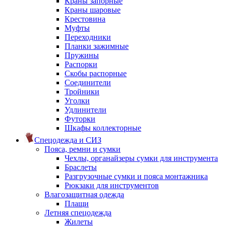
Краны запорные
Краны шаровые
Крестовина
Муфты
Переходники
Планки зажимные
Пружины
Распорки
Скобы распорные
Соединители
Тройники
Уголки
Удлинители
Футорки
Шкафы коллекторные
Спецодежда и СИЗ
Пояса, ремни и сумки
Чехлы, органайзеры сумки для инструмента
Браслеты
Разгрузочные сумки и пояса монтажника
Рюкзаки для инструментов
Влагозащитная одежда
Плащи
Летняя спецодежда
Жилеты