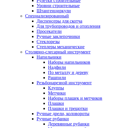
Рулетки строительные
Уровни строительные
Штангенциркули
Специализированный
Диспенсеры для скотча
Для трубопроводов и отопления
Просекатели
Ручные заклепочники
Стеклорезы
Степлеры механические
Столярно-слесарный инструмент
Напильники
Наборы напильников
Надфили
По металлу и дереву
Рашпили
Резьбонарезной инструмент
Клуппы
Метчики
Наборы плашек и метчиков
Плашки
Плашки и трещотки
Ручные дрели, коловороты
Ручные рубанки
Деревянные рубанки