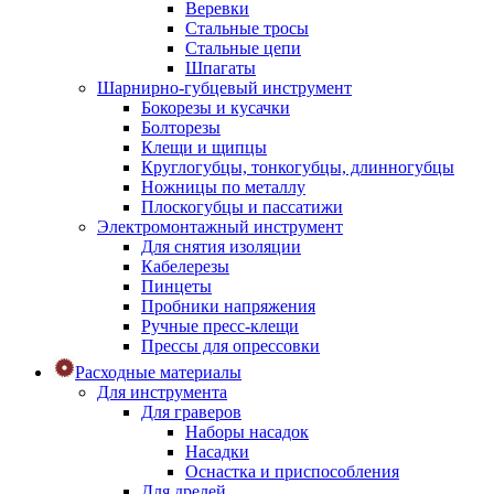
Веревки
Стальные тросы
Стальные цепи
Шпагаты
Шарнирно-губцевый инструмент
Бокорезы и кусачки
Болторезы
Клещи и щипцы
Круглогубцы, тонкогубцы, длинногубцы
Ножницы по металлу
Плоскогубцы и пассатижи
Электромонтажный инструмент
Для снятия изоляции
Кабелерезы
Пинцеты
Пробники напряжения
Ручные пресс-клещи
Прессы для опрессовки
Расходные материалы
Для инструмента
Для граверов
Наборы насадок
Насадки
Оснастка и приспособления
Для дрелей