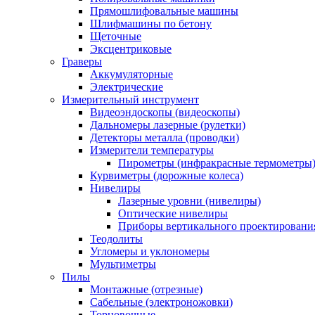
Прямошлифовальные машины
Шлифмашины по бетону
Щеточные
Эксцентриковые
Граверы
Аккумуляторные
Электрические
Измерительный инструмент
Видеоэндоскопы (видеоскопы)
Дальномеры лазерные (рулетки)
Детекторы металла (проводки)
Измерители температуры
Пирометры (инфракрасные термометры
Курвиметры (дорожные колеса)
Нивелиры
Лазерные уровни (нивелиры)
Оптические нивелиры
Приборы вертикального проектировани
Теодолиты
Угломеры и уклономеры
Мультиметры
Пилы
Монтажные (отрезные)
Сабельные (электроножовки)
Торцовочные