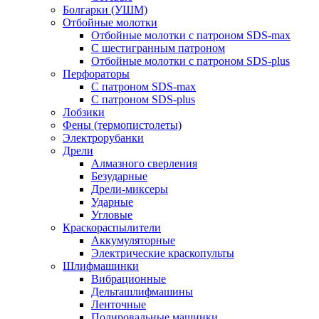
Болгарки (УШМ)
Отбойные молотки
Отбойные молотки с патроном SDS-max
С шестигранным патроном
Отбойные молотки с патроном SDS-plus
Перфораторы
С патроном SDS-max
С патроном SDS-plus
Лобзики
Фены (термопистолеты)
Электрорубанки
Дрели
Алмазного сверления
Безударные
Дрели-миксеры
Ударные
Угловые
Краскораспылители
Аккумуляторные
Электрические краскопульты
Шлифмашинки
Вибрационные
Дельташлифмашины
Ленточные
Полировальные машинки