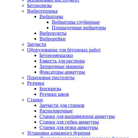
Бетонорезы
Вибротехника
Вибраторы
Вибраторы глубинные
Площадочные вибраторы
Виброплиты
Виброрейки
Запчасти
Оборудование для бетонных работ
Бетономешалки
Емкость для раствора
Затирочные машины
Фиксаторы арматуры
Пороховые пистолеты
Резчики
Бензорезы
Резчики швов
Станки
Запчасти для станков
Распиловочные
Станки для выпрямления арматуры
Станки для гибки арматуры
Станки для резки арматуры
Установки алмазного бурения