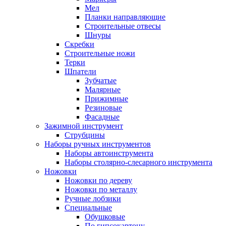
Мел
Планки направляющие
Строительные отвесы
Шнуры
Скребки
Строительные ножи
Терки
Шпатели
Зубчатые
Малярные
Прижимные
Резиновые
Фасадные
Зажимной инструмент
Струбцины
Наборы ручных инструментов
Наборы автоинструмента
Наборы столярно-слесарного инструмента
Ножовки
Ножовки по дереву
Ножовки по металлу
Ручные лобзики
Специальные
Обушковые
По гипсокартону