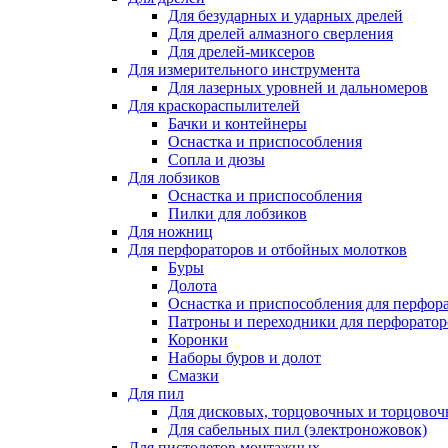
Для безударных и ударных дрелей
Для дрелей алмазного сверления
Для дрелей-миксеров
Для измерительного инструмента
Для лазерных уровней и дальномеров
Для краскораспылителей
Бачки и контейнеры
Оснастка и приспособления
Сопла и дюзы
Для лобзиков
Оснастка и приспособления
Пилки для лобзиков
Для ножниц
Для перфораторов и отбойных молотков
Буры
Долота
Оснастка и приспособления для перфор
Патроны и переходники для перфоратор
Коронки
Наборы буров и долот
Смазки
Для пил
Для дисковых, торцовочных и торцово
Для сабельных пил (электроножовок)
Для пистолетов монтажных