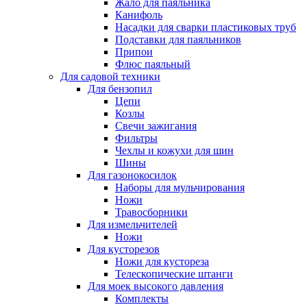
Жало для паяльника
Канифоль
Насадки для сварки пластиковых труб
Подставки для паяльников
Припои
Флюс паяльный
Для садовой техники
Для бензопил
Цепи
Козлы
Свечи зажигания
Фильтры
Чехлы и кожухи для шин
Шины
Для газонокосилок
Наборы для мульчирования
Ножи
Травосборники
Для измельчителей
Ножи
Для кусторезов
Ножи для кустореза
Телескопические штанги
Для моек высокого давления
Комплекты