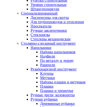
Рулетки строительные
Уровни строительные
Штангенциркули
Специализированный
Диспенсеры для скотча
Для трубопроводов и отопления
Просекатели
Ручные заклепочники
Стеклорезы
Степлеры механические
Столярно-слесарный инструмент
Напильники
Наборы напильников
Надфили
По металлу и дереву
Рашпили
Резьбонарезной инструмент
Клуппы
Метчики
Наборы плашек и метчиков
Плашки
Плашки и трещотки
Ручные дрели, коловороты
Ручные рубанки
Деревянные рубанки