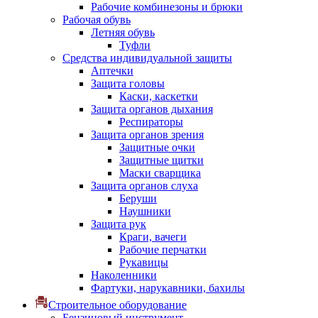
Рабочие комбинезоны и брюки
Рабочая обувь
Летняя обувь
Туфли
Средства индивидуальной защиты
Аптечки
Защита головы
Каски, каскетки
Защита органов дыхания
Респираторы
Защита органов зрения
Защитные очки
Защитные щитки
Маски сварщика
Защита органов слуха
Беруши
Наушники
Защита рук
Краги, вачеги
Рабочие перчатки
Рукавицы
Наколенники
Фартуки, нарукавники, бахилы
Строительное оборудование
Бензиновый инструмент