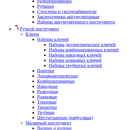
Радиоприемники
Рубанки
Степлеры и гвоздезабиватели
Заклепочники аккумуляторные
Наборы аккумуляторного инструмента
Ручной инструмент
Ключи
Наборы ключей
Наборы диэлектрических ключей
Наборы комбинированных ключей
Наборы накидных ключей
Наборы рожковых ключей
Наборы трубчатых ключей
Воротки
Динамометрические
Комбинированные
Накидные
Разводные
Рожковые
Торцевые
Трещотки
Трубные
Шестигранные (имбусовые)
Малярный инструмент
Валики и ролики