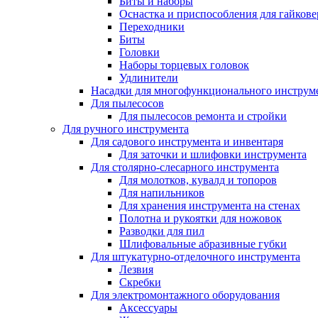
Биты и наборы
Оснастка и приспособления для гайкове
Переходники
Биты
Головки
Наборы торцевых головок
Удлинители
Насадки для многофункционального инструм
Для пылесосов
Для пылесосов ремонта и стройки
Для ручного инструмента
Для садового инструмента и инвентаря
Для заточки и шлифовки инструмента
Для столярно-слесарного инструмента
Для молотков, кувалд и топоров
Для напильников
Для хранения инструмента на стенах
Полотна и рукоятки для ножовок
Разводки для пил
Шлифовальные абразивные губки
Для штукатурно-отделочного инструмента
Лезвия
Скребки
Для электромонтажного оборудования
Аксессуары