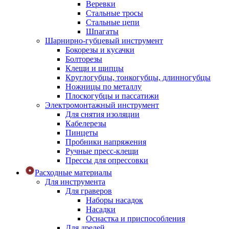
Веревки
Стальные тросы
Стальные цепи
Шпагаты
Шарнирно-губцевый инструмент
Бокорезы и кусачки
Болторезы
Клещи и щипцы
Круглогубцы, тонкогубцы, длинногубцы
Ножницы по металлу
Плоскогубцы и пассатижи
Электромонтажный инструмент
Для снятия изоляции
Кабелерезы
Пинцеты
Пробники напряжения
Ручные пресс-клещи
Прессы для опрессовки
Расходные материалы
Для инструмента
Для граверов
Наборы насадок
Насадки
Оснастка и приспособления
Для дрелей