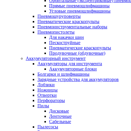
Орбитальные (эксцентриковые) пнев
Прямые пневмошлифмашины
Угловые пневмошлифмашины
Пневмошуруповерты
Пневматические краскопульты
Пневмоинструментальные наборы
Пневмопистолеты
Для накачки шин
Пескоструйные
Пневматические краскопульты
Продувочные (обдувочные)
Аккумуляторный инструмент
Аккумуляторы для инструмента
Аккумуляторные блоки
Болгарки и шлифмашины
Зарядные устройства для аккумуляторов
Лобзики
Ножницы
Отвертки
Перфораторы
Пилы
Дисковые
Ленточные
Сабельные
Пылесосы