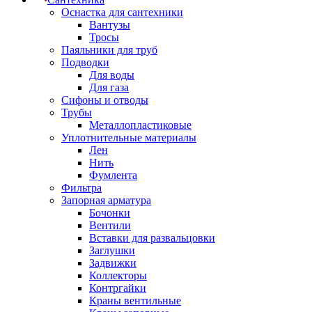
Оснастка для сантехники
Вантузы
Тросы
Паяльники для труб
Подводки
Для воды
Для газа
Сифоны и отводы
Трубы
Металлопластиковые
Уплотнительные материалы
Лен
Нить
Фумлента
Фильтра
Запорная арматура
Бочонки
Вентили
Вставки для развальцовки
Заглушки
Задвижки
Коллекторы
Контргайки
Краны вентильные