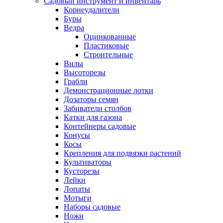
Садовый инструмент и инвентарь
Корнеудалители
Буры
Ведра
Оцинкованные
Пластиковые
Строительные
Вилы
Высоторезы
Грабли
Демонстрационные лотки
Дозаторы семян
Забиватели столбов
Катки для газона
Контейнеры садовые
Конусы
Косы
Крепления для подвязки растений
Культиваторы
Кусторезы
Лейки
Лопаты
Мотыги
Наборы садовые
Ножи