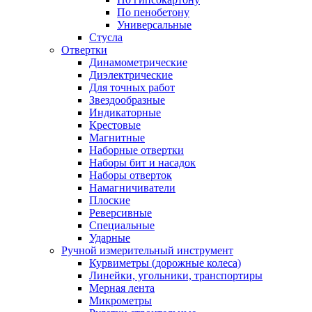
По пенобетону
Универсальные
Стусла
Отвертки
Динамометрические
Диэлектрические
Для точных работ
Звездообразные
Индикаторные
Крестовые
Магнитные
Наборные отвертки
Наборы бит и насадок
Наборы отверток
Намагничиватели
Плоские
Реверсивные
Специальные
Ударные
Ручной измерительный инструмент
Курвиметры (дорожные колеса)
Линейки, угольники, транспортиры
Мерная лента
Микрометры