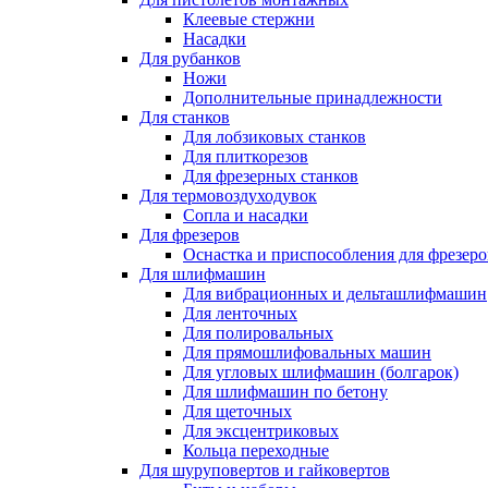
Клеевые стержни
Насадки
Для рубанков
Ножи
Дополнительные принадлежности
Для станков
Для лобзиковых станков
Для плиткорезов
Для фрезерных станков
Для термовоздуходувок
Сопла и насадки
Для фрезеров
Оснастка и приспособления для фрезеро
Для шлифмашин
Для вибрационных и дельташлифмашин
Для ленточных
Для полировальных
Для прямошлифовальных машин
Для угловых шлифмашин (болгарок)
Для шлифмашин по бетону
Для щеточных
Для эксцентриковых
Кольца переходные
Для шуруповертов и гайковертов