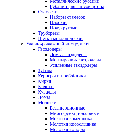
Металлические рубанки
Рубанки для гипсокартона
Стамески
Наборы стамесок
Плоские
Полукруглые
Труборезы
Щетки металлические
Ударно-рычажный инструмент
Гвоздодеры
Ломы-гвоздодеры
Монтировки-гвоздодеры
Усиленные гвоздодеры
Зубила
Кернеры и пробойники
Кирки
Киянки
Кувалды
Ломы
Молотки
Безынерционные
Многофункциональные
Молотки каменщика
Молотки кровельщика
Молотки-топоры