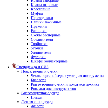
Краны запорные
Краны шаровые
Крестовина
Муфты
Переходники
Планки зажимные
Пружины
Распорки
Скобы распорные
Соединители
Тройники
Уголки
Удлинители
Футорки
Шкафы коллекторные
Спецодежда и СИЗ
Пояса, ремни и сумки
Чехлы, органайзеры сумки для инструмента
Браслеты
Разгрузочные сумки и пояса монтажника
Рюкзаки для инструментов
Влагозащитная одежда
Плащи
Летняя спецодежда
Жилеты