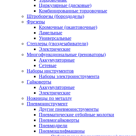
Циркулярные (дисковые)
Комбинированные торцовочные
Штроборезы (бороздоделы)
Фрезеры
Кромочные (окантовочные)
Ламельные
Универсальные
Степлеры (гвоздезабиватели)
Электрические
Многофункциональные (реноваторы)
Аккумуляторные
Сетевые
Наборы инструментов
Наборы электроинструмента
Гайковерты
Аккумуляторные
Электрические
Ножницы по металлу
Пневмоинструмент
Другие пневмоинструменты
Пневматические отбойные молотки
Пневмогайковерты
Пневмодрели
Пневмошлифмашины