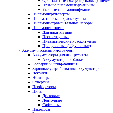
Орбитальные (эксцентриковые) пнев
Прямые пневмошлифмашины
Угловые пневмошлифмашины
Пневмошуруповерты
Пневматические краскопульты
Пневмоинструментальные наборы
Пневмопистолеты
Для накачки шин
Пескоструйные
Пневматические краскопульты
Продувочные (обдувочные)
Аккумуляторный инструмент
Аккумуляторы для инструмента
Аккумуляторные блоки
Болгарки и шлифмашины
Зарядные устройства для аккумуляторов
Лобзики
Ножницы
Отвертки
Перфораторы
Пилы
Дисковые
Ленточные
Сабельные
Пылесосы