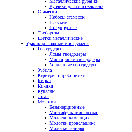
Металлические рубанки
Рубанки для гипсокартона
Стамески
Наборы стамесок
Плоские
Полукруглые
Труборезы
Щетки металлические
Ударно-рычажный инструмент
Гвоздодеры
Ломы-гвоздодеры
Монтировки-гвоздодеры
Усиленные гвоздодеры
Зубила
Кернеры и пробойники
Кирки
Киянки
Кувалды
Ломы
Молотки
Безынерционные
Многофункциональные
Молотки каменщика
Молотки кровельщика
Молотки-топоры