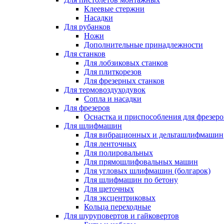
Клеевые стержни
Насадки
Для рубанков
Ножи
Дополнительные принадлежности
Для станков
Для лобзиковых станков
Для плиткорезов
Для фрезерных станков
Для термовоздуходувок
Сопла и насадки
Для фрезеров
Оснастка и приспособления для фрезеро
Для шлифмашин
Для вибрационных и дельташлифмашин
Для ленточных
Для полировальных
Для прямошлифовальных машин
Для угловых шлифмашин (болгарок)
Для шлифмашин по бетону
Для щеточных
Для эксцентриковых
Кольца переходные
Для шуруповертов и гайковертов