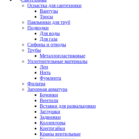
Оснастка для сантехники
Вантузы
Тросы
Паяльники для труб
Подводки
Для воды
Для газа
Сифоны и отводы
Трубы
Металлопластиковые
Уплотнительные материалы
Лен
Нить
Фумлента
Фильтра
Запорная арматура
Бочонки
Вентили
Вставки для развальцовки
Заглушки
Задвижки
Коллекторы
Контргайки
Краны вентильные