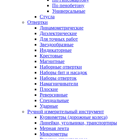
По пенобетону
Универсальные
Стусла
Отвертки
Динамометрические
Диэлектрические
Для точных работ
Звездообразные
Индикаторные
Крестовые
Магнитные
Наборные отвертки
Наборы бит и насадок
Наборы отверток
Намагничиватели
Плоские
Реверсивные
Специальные
Ударные
Ручной измерительный инструмент
Курвиметры (дорожные колеса)
Линейки, угольники, транспортиры
Мерная лента
Микрометры