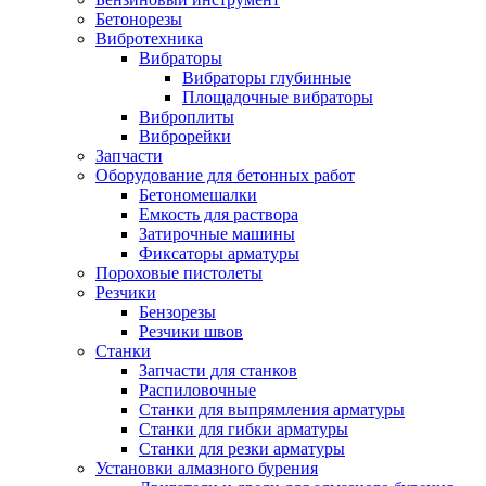
Бетонорезы
Вибротехника
Вибраторы
Вибраторы глубинные
Площадочные вибраторы
Виброплиты
Виброрейки
Запчасти
Оборудование для бетонных работ
Бетономешалки
Емкость для раствора
Затирочные машины
Фиксаторы арматуры
Пороховые пистолеты
Резчики
Бензорезы
Резчики швов
Станки
Запчасти для станков
Распиловочные
Станки для выпрямления арматуры
Станки для гибки арматуры
Станки для резки арматуры
Установки алмазного бурения