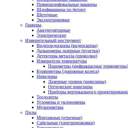
Прямошлифовальные машины
Шлифмашины по бетону
Щеточные
Эксцентриковые
Граверы
Аккумуляторные
Электрические
Измерительный инструмент
Видеоэндоскопы (видеоскопы)
Дальномеры лазерные (рулетки)
Детекторы металла (проводки)
Измерители температуры
Пирометры (инфракрасные термометры
Курвиметры (дорожные колеса)
Нивелиры
Лазерные уровни (нивелиры)
Оптические нивелиры
Приборы вертикального проектировани
Теодолиты
Угломеры и уклономеры
Мультиметры
Пилы
Монтажные (отрезные)
Сабельные (электроножовки)
Торцовочные