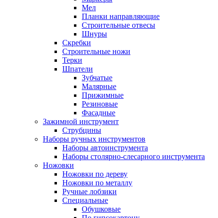
Мел
Планки направляющие
Строительные отвесы
Шнуры
Скребки
Строительные ножи
Терки
Шпатели
Зубчатые
Малярные
Прижимные
Резиновые
Фасадные
Зажимной инструмент
Струбцины
Наборы ручных инструментов
Наборы автоинструмента
Наборы столярно-слесарного инструмента
Ножовки
Ножовки по дереву
Ножовки по металлу
Ручные лобзики
Специальные
Обушковые
По гипсокартону