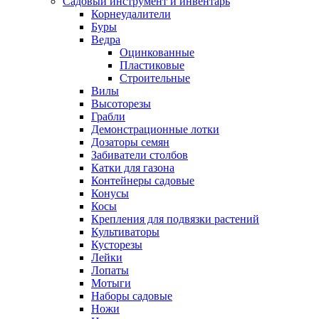
Садовый инструмент и инвентарь
Корнеудалители
Буры
Ведра
Оцинкованные
Пластиковые
Строительные
Вилы
Высоторезы
Грабли
Демонстрационные лотки
Дозаторы семян
Забиватели столбов
Катки для газона
Контейнеры садовые
Конусы
Косы
Крепления для подвязки растений
Культиваторы
Кусторезы
Лейки
Лопаты
Мотыги
Наборы садовые
Ножи