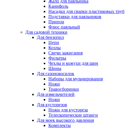
Жало для паяльника
Канифоль
Насадки для сварки пластиковых труб
Подставки для паяльников
Припои
Флюс паяльный
Для садовой техники
Для бензопил
Цепи
Козлы
Свечи зажигания
Фильтры
Чехлы и кожухи для шин
Шины
Для газонокосилок
Наборы для мульчирования
Ножи
Травосборники
Для измельчителей
Ножи
Для кусторезов
Ножи для кустореза
Телескопические штанги
Для моек высокого давления
Комплекты