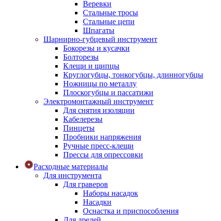
Веревки
Стальные тросы
Стальные цепи
Шпагаты
Шарнирно-губцевый инструмент
Бокорезы и кусачки
Болторезы
Клещи и щипцы
Круглогубцы, тонкогубцы, длинногубцы
Ножницы по металлу
Плоскогубцы и пассатижи
Электромонтажный инструмент
Для снятия изоляции
Кабелерезы
Пинцеты
Пробники напряжения
Ручные пресс-клещи
Прессы для опрессовки
Расходные материалы
Для инструмента
Для граверов
Наборы насадок
Насадки
Оснастка и приспособления
Для дрелей