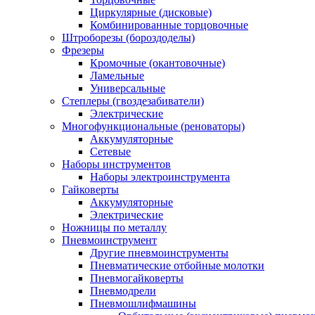
Циркулярные (дисковые)
Комбинированные торцовочные
Штроборезы (бороздоделы)
Фрезеры
Кромочные (окантовочные)
Ламельные
Универсальные
Степлеры (гвоздезабиватели)
Электрические
Многофункциональные (реноваторы)
Аккумуляторные
Сетевые
Наборы инструментов
Наборы электроинструмента
Гайковерты
Аккумуляторные
Электрические
Ножницы по металлу
Пневмоинструмент
Другие пневмоинструменты
Пневматические отбойные молотки
Пневмогайковерты
Пневмодрели
Пневмошлифмашины