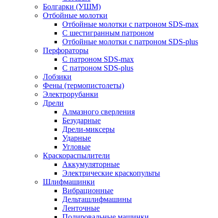
Болгарки (УШМ)
Отбойные молотки
Отбойные молотки с патроном SDS-max
С шестигранным патроном
Отбойные молотки с патроном SDS-plus
Перфораторы
С патроном SDS-max
С патроном SDS-plus
Лобзики
Фены (термопистолеты)
Электрорубанки
Дрели
Алмазного сверления
Безударные
Дрели-миксеры
Ударные
Угловые
Краскораспылители
Аккумуляторные
Электрические краскопульты
Шлифмашинки
Вибрационные
Дельташлифмашины
Ленточные
Полировальные машинки