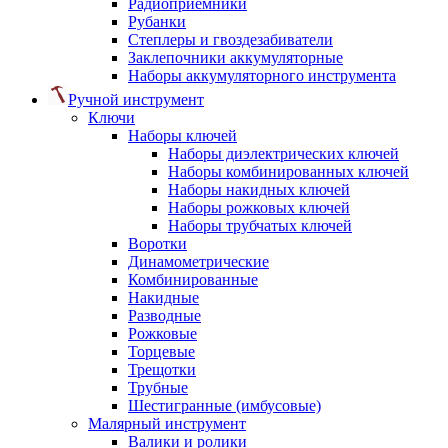
Радиоприемники
Рубанки
Степлеры и гвоздезабиватели
Заклепочники аккумуляторные
Наборы аккумуляторного инструмента
Ручной инструмент
Ключи
Наборы ключей
Наборы диэлектрических ключей
Наборы комбинированных ключей
Наборы накидных ключей
Наборы рожковых ключей
Наборы трубчатых ключей
Воротки
Динамометрические
Комбинированные
Накидные
Разводные
Рожковые
Торцевые
Трещотки
Трубные
Шестигранные (имбусовые)
Малярный инструмент
Валики и ролики