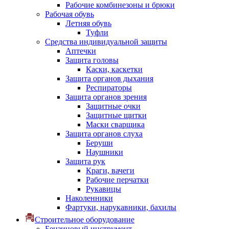
Рабочие комбинезоны и брюки
Рабочая обувь
Летняя обувь
Туфли
Средства индивидуальной защиты
Аптечки
Защита головы
Каски, каскетки
Защита органов дыхания
Респираторы
Защита органов зрения
Защитные очки
Защитные щитки
Маски сварщика
Защита органов слуха
Беруши
Наушники
Защита рук
Краги, вачеги
Рабочие перчатки
Рукавицы
Наколенники
Фартуки, нарукавники, бахилы
Строительное оборудование
Бензиновый инструмент