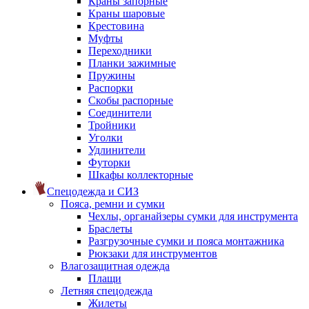
Краны запорные
Краны шаровые
Крестовина
Муфты
Переходники
Планки зажимные
Пружины
Распорки
Скобы распорные
Соединители
Тройники
Уголки
Удлинители
Футорки
Шкафы коллекторные
Спецодежда и СИЗ
Пояса, ремни и сумки
Чехлы, органайзеры сумки для инструмента
Браслеты
Разгрузочные сумки и пояса монтажника
Рюкзаки для инструментов
Влагозащитная одежда
Плащи
Летняя спецодежда
Жилеты