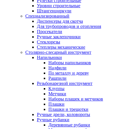
Рулетки строительные
Уровни строительные
Штангенциркули
Специализированный
Диспенсеры для скотча
Для трубопроводов и отопления
Просекатели
Ручные заклепочники
Стеклорезы
Степлеры механические
Столярно-слесарный инструмент
Напильники
Наборы напильников
Надфили
По металлу и дереву
Рашпили
Резьбонарезной инструмент
Клуппы
Метчики
Наборы плашек и метчиков
Плашки
Плашки и трещотки
Ручные дрели, коловороты
Ручные рубанки
Деревянные рубанки