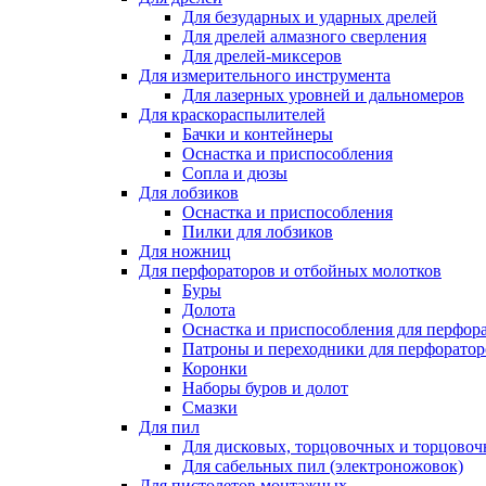
Для безударных и ударных дрелей
Для дрелей алмазного сверления
Для дрелей-миксеров
Для измерительного инструмента
Для лазерных уровней и дальномеров
Для краскораспылителей
Бачки и контейнеры
Оснастка и приспособления
Сопла и дюзы
Для лобзиков
Оснастка и приспособления
Пилки для лобзиков
Для ножниц
Для перфораторов и отбойных молотков
Буры
Долота
Оснастка и приспособления для перфор
Патроны и переходники для перфоратор
Коронки
Наборы буров и долот
Смазки
Для пил
Для дисковых, торцовочных и торцово
Для сабельных пил (электроножовок)
Для пистолетов монтажных