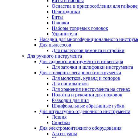
Биты и наборы
Оснастка и приспособления для гайкове
Переходники
Биты
Головки
Наборы торцевых головок
Удлинители
Насадки для многофункционального инструм
Для пылесосов
Для пылесосов ремонта и стройки
Для ручного инструмента
Для садового инструмента и инвентаря
Для заточки и шлифовки инструмента
Для столярно-слесарного инструмента
Для молотков, кувалд и топоров
Для напильников
Для хранения инструмента на стенах
Полотна и рукоятки для ножовок
Разводки для пил
Шлифовальные абразивные губки
Для штукатурно-отделочного инструмента
Лезвия
Скребки
Для электромонтажного оборудования
Аксессуары