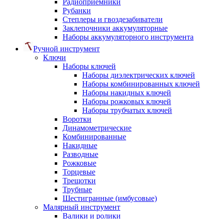
Радиоприемники
Рубанки
Степлеры и гвоздезабиватели
Заклепочники аккумуляторные
Наборы аккумуляторного инструмента
Ручной инструмент
Ключи
Наборы ключей
Наборы диэлектрических ключей
Наборы комбинированных ключей
Наборы накидных ключей
Наборы рожковых ключей
Наборы трубчатых ключей
Воротки
Динамометрические
Комбинированные
Накидные
Разводные
Рожковые
Торцевые
Трещотки
Трубные
Шестигранные (имбусовые)
Малярный инструмент
Валики и ролики