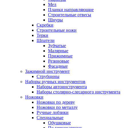
Мел
Планки направляющие
Строительные отвесы
Шнуры
Скребки
Строительные ножи
Терки
Шпатели
Зубчатые
Малярные
Прижимные
Резиновые
Фасадные
Зажимной инструмент
Струбцины
Наборы ручных инструментов
Наборы автоинструмента
Наборы столярно-слесарного инструмента
Ножовки
Ножовки по дереву
Ножовки по металлу
Ручные лобзики
Специальные
Обушковые
По гипсокартону