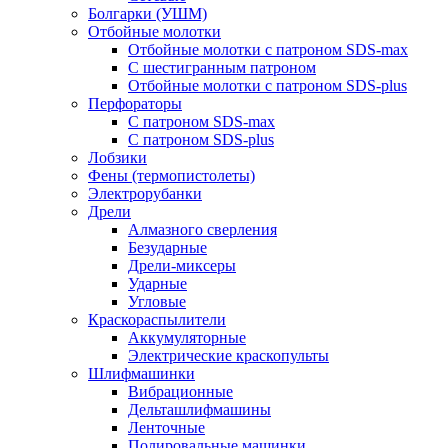
Болгарки (УШМ)
Отбойные молотки
Отбойные молотки с патроном SDS-max
С шестигранным патроном
Отбойные молотки с патроном SDS-plus
Перфораторы
С патроном SDS-max
С патроном SDS-plus
Лобзики
Фены (термопистолеты)
Электрорубанки
Дрели
Алмазного сверления
Безударные
Дрели-миксеры
Ударные
Угловые
Краскораспылители
Аккумуляторные
Электрические краскопульты
Шлифмашинки
Вибрационные
Дельташлифмашины
Ленточные
Полировальные машинки