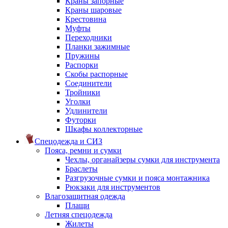
Краны запорные
Краны шаровые
Крестовина
Муфты
Переходники
Планки зажимные
Пружины
Распорки
Скобы распорные
Соединители
Тройники
Уголки
Удлинители
Футорки
Шкафы коллекторные
Спецодежда и СИЗ
Пояса, ремни и сумки
Чехлы, органайзеры сумки для инструмента
Браслеты
Разгрузочные сумки и пояса монтажника
Рюкзаки для инструментов
Влагозащитная одежда
Плащи
Летняя спецодежда
Жилеты