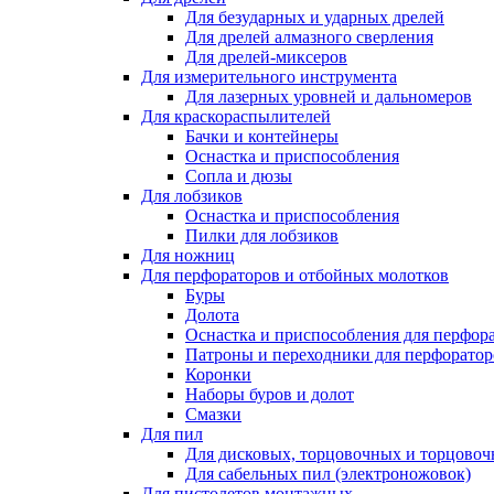
Для безударных и ударных дрелей
Для дрелей алмазного сверления
Для дрелей-миксеров
Для измерительного инструмента
Для лазерных уровней и дальномеров
Для краскораспылителей
Бачки и контейнеры
Оснастка и приспособления
Сопла и дюзы
Для лобзиков
Оснастка и приспособления
Пилки для лобзиков
Для ножниц
Для перфораторов и отбойных молотков
Буры
Долота
Оснастка и приспособления для перфор
Патроны и переходники для перфоратор
Коронки
Наборы буров и долот
Смазки
Для пил
Для дисковых, торцовочных и торцово
Для сабельных пил (электроножовок)
Для пистолетов монтажных