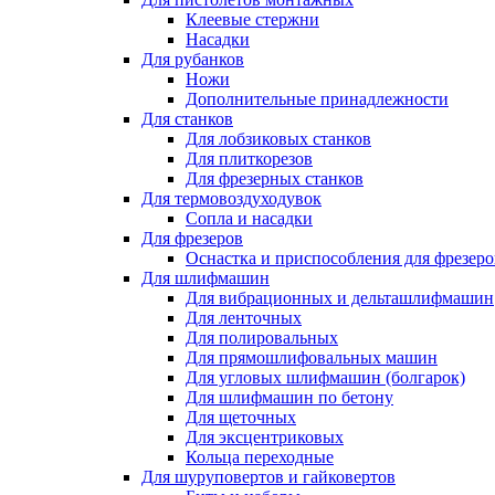
Клеевые стержни
Насадки
Для рубанков
Ножи
Дополнительные принадлежности
Для станков
Для лобзиковых станков
Для плиткорезов
Для фрезерных станков
Для термовоздуходувок
Сопла и насадки
Для фрезеров
Оснастка и приспособления для фрезеро
Для шлифмашин
Для вибрационных и дельташлифмашин
Для ленточных
Для полировальных
Для прямошлифовальных машин
Для угловых шлифмашин (болгарок)
Для шлифмашин по бетону
Для щеточных
Для эксцентриковых
Кольца переходные
Для шуруповертов и гайковертов