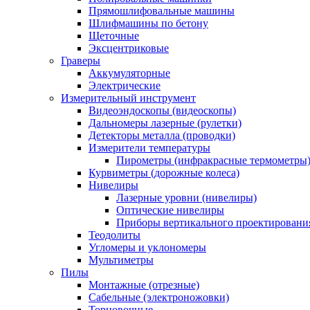
Прямошлифовальные машины
Шлифмашины по бетону
Щеточные
Эксцентриковые
Граверы
Аккумуляторные
Электрические
Измерительный инструмент
Видеоэндоскопы (видеоскопы)
Дальномеры лазерные (рулетки)
Детекторы металла (проводки)
Измерители температуры
Пирометры (инфракрасные термометры
Курвиметры (дорожные колеса)
Нивелиры
Лазерные уровни (нивелиры)
Оптические нивелиры
Приборы вертикального проектировани
Теодолиты
Угломеры и уклономеры
Мультиметры
Пилы
Монтажные (отрезные)
Сабельные (электроножовки)
Торцовочные