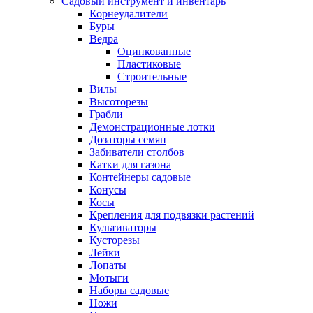
Садовый инструмент и инвентарь
Корнеудалители
Буры
Ведра
Оцинкованные
Пластиковые
Строительные
Вилы
Высоторезы
Грабли
Демонстрационные лотки
Дозаторы семян
Забиватели столбов
Катки для газона
Контейнеры садовые
Конусы
Косы
Крепления для подвязки растений
Культиваторы
Кусторезы
Лейки
Лопаты
Мотыги
Наборы садовые
Ножи