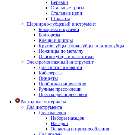
Веревки
Стальные тросы
Стальные цепи
Шпагаты
Шарнирно-губцевый инструмент
Бокорезы и кусачки
Болторезы
Клещи и щипцы
Круглогубцы, тонкогубцы, длинногубцы
Ножницы по металлу
Плоскогубцы и пассатижи
Электромонтажный инструмент
Для снятия изоляции
Кабелерезы
Пинцеты
Пробники напряжения
Ручные пресс-клещи
Прессы для опрессовки
Расходные материалы
Для инструмента
Для граверов
Наборы насадок
Насадки
Оснастка и приспособления
Для дрелей