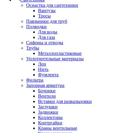
Оснастка для сантехники
Вантузы
Тросы
Паяльники для труб
Подводки
Для воды
Для газа
Сифоны и отводы
Трубы
Металлопластиковые
Уплотнительные материалы
Лен
Нить
Фумлента
Фильтра
Запорная арматура
Бочонки
Вентили
Вставки для развальцовки
Заглушки
Задвижки
Коллекторы
Контргайки
Краны вентильные