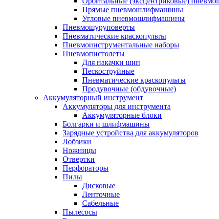
Орбитальные (эксцентриковые) пнев
Прямые пневмошлифмашины
Угловые пневмошлифмашины
Пневмошуруповерты
Пневматические краскопульты
Пневмоинструментальные наборы
Пневмопистолеты
Для накачки шин
Пескоструйные
Пневматические краскопульты
Продувочные (обдувочные)
Аккумуляторный инструмент
Аккумуляторы для инструмента
Аккумуляторные блоки
Болгарки и шлифмашины
Зарядные устройства для аккумуляторов
Лобзики
Ножницы
Отвертки
Перфораторы
Пилы
Дисковые
Ленточные
Сабельные
Пылесосы