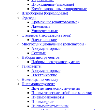
Циркулярные (дисковые)
Комбинированные торцовочные
Штроборезы (бороздоделы)
Фрезеры
Кромочные (окантовочные)
Ламельные
Универсальные
Степлеры (гвоздезабиватели)
Электрические
Многофункциональные (реноваторы)
Аккумуляторные
Сетевые
Наборы инструментов
Наборы электроинструмента
Гайковерты
Аккумуляторные
Электрические
Ножницы по металлу
Пневмоинструмент
Другие пневмоинструменты
Пневматические отбойные молотки
Пневмогайковерты
Пневмодрели
Пневмошлифмашины