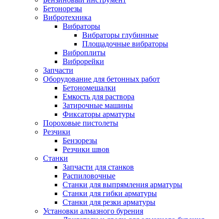
Бетонорезы
Вибротехника
Вибраторы
Вибраторы глубинные
Площадочные вибраторы
Виброплиты
Виброрейки
Запчасти
Оборудование для бетонных работ
Бетономешалки
Емкость для раствора
Затирочные машины
Фиксаторы арматуры
Пороховые пистолеты
Резчики
Бензорезы
Резчики швов
Станки
Запчасти для станков
Распиловочные
Станки для выпрямления арматуры
Станки для гибки арматуры
Станки для резки арматуры
Установки алмазного бурения