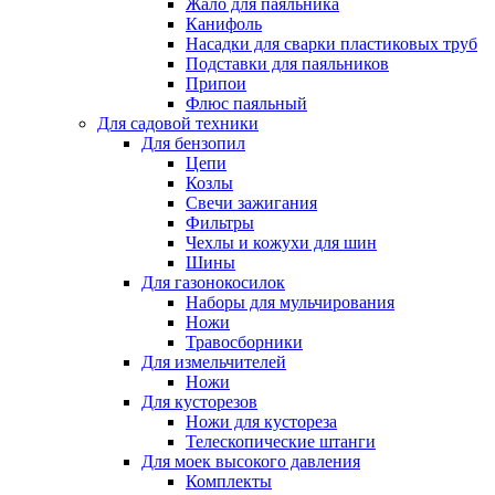
Жало для паяльника
Канифоль
Насадки для сварки пластиковых труб
Подставки для паяльников
Припои
Флюс паяльный
Для садовой техники
Для бензопил
Цепи
Козлы
Свечи зажигания
Фильтры
Чехлы и кожухи для шин
Шины
Для газонокосилок
Наборы для мульчирования
Ножи
Травосборники
Для измельчителей
Ножи
Для кусторезов
Ножи для кустореза
Телескопические штанги
Для моек высокого давления
Комплекты