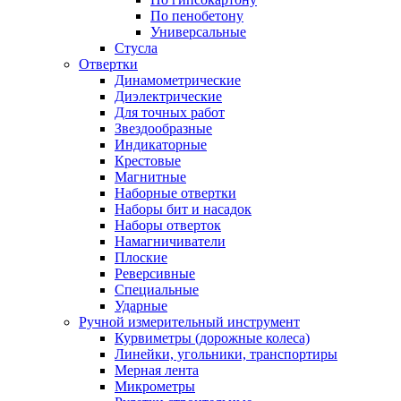
По пенобетону
Универсальные
Стусла
Отвертки
Динамометрические
Диэлектрические
Для точных работ
Звездообразные
Индикаторные
Крестовые
Магнитные
Наборные отвертки
Наборы бит и насадок
Наборы отверток
Намагничиватели
Плоские
Реверсивные
Специальные
Ударные
Ручной измерительный инструмент
Курвиметры (дорожные колеса)
Линейки, угольники, транспортиры
Мерная лента
Микрометры