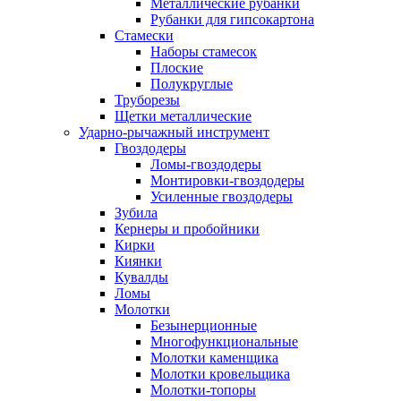
Металлические рубанки
Рубанки для гипсокартона
Стамески
Наборы стамесок
Плоские
Полукруглые
Труборезы
Щетки металлические
Ударно-рычажный инструмент
Гвоздодеры
Ломы-гвоздодеры
Монтировки-гвоздодеры
Усиленные гвоздодеры
Зубила
Кернеры и пробойники
Кирки
Киянки
Кувалды
Ломы
Молотки
Безынерционные
Многофункциональные
Молотки каменщика
Молотки кровельщика
Молотки-топоры