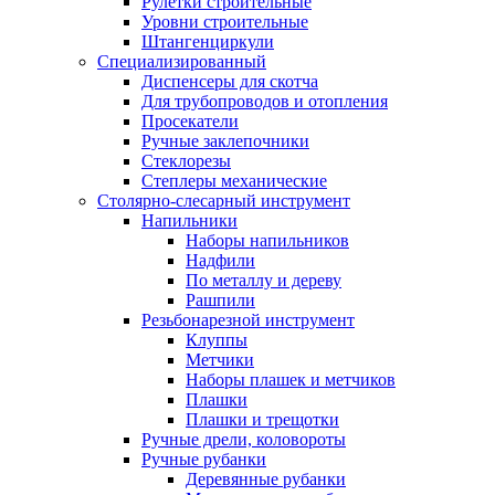
Рулетки строительные
Уровни строительные
Штангенциркули
Специализированный
Диспенсеры для скотча
Для трубопроводов и отопления
Просекатели
Ручные заклепочники
Стеклорезы
Степлеры механические
Столярно-слесарный инструмент
Напильники
Наборы напильников
Надфили
По металлу и дереву
Рашпили
Резьбонарезной инструмент
Клуппы
Метчики
Наборы плашек и метчиков
Плашки
Плашки и трещотки
Ручные дрели, коловороты
Ручные рубанки
Деревянные рубанки