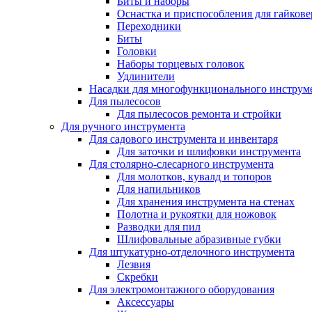
Биты и наборы
Оснастка и приспособления для гайкове
Переходники
Биты
Головки
Наборы торцевых головок
Удлинители
Насадки для многофункционального инструм
Для пылесосов
Для пылесосов ремонта и стройки
Для ручного инструмента
Для садового инструмента и инвентаря
Для заточки и шлифовки инструмента
Для столярно-слесарного инструмента
Для молотков, кувалд и топоров
Для напильников
Для хранения инструмента на стенах
Полотна и рукоятки для ножовок
Разводки для пил
Шлифовальные абразивные губки
Для штукатурно-отделочного инструмента
Лезвия
Скребки
Для электромонтажного оборудования
Аксессуары