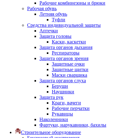
Рабочие комбинезоны и брюки
Рабочая обувь
Летняя обувь
Туфли
Средства индивидуальной защиты
Аптечки
Защита головы
Каски, каскетки
Защита органов дыхания
Респираторы
Защита органов зрения
Защитные очки
Защитные щитки
Маски сварщика
Защита органов слуха
Беруши
Наушники
Защита рук
Краги, вачеги
Рабочие перчатки
Рукавицы
Наколенники
Фартуки, нарукавники, бахилы
Строительное оборудование
Бензиновый инструмент