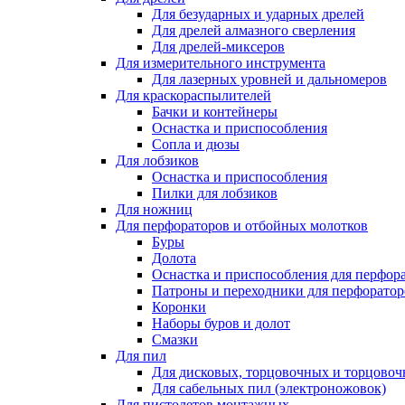
Для безударных и ударных дрелей
Для дрелей алмазного сверления
Для дрелей-миксеров
Для измерительного инструмента
Для лазерных уровней и дальномеров
Для краскораспылителей
Бачки и контейнеры
Оснастка и приспособления
Сопла и дюзы
Для лобзиков
Оснастка и приспособления
Пилки для лобзиков
Для ножниц
Для перфораторов и отбойных молотков
Буры
Долота
Оснастка и приспособления для перфор
Патроны и переходники для перфоратор
Коронки
Наборы буров и долот
Смазки
Для пил
Для дисковых, торцовочных и торцово
Для сабельных пил (электроножовок)
Для пистолетов монтажных