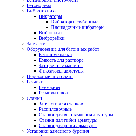
Бетонорезы
Вибротехника
Вибраторы
Вибраторы глубинные
Площадочные вибраторы
Виброплиты
Виброрейки
Запчасти
Оборудование для бетонных работ
Бетономешалки
Емкость для раствора
Затирочные машины
Фиксаторы арматуры
Пороховые пистолеты
Резчики
Бензорезы
Резчики швов
Станки
Запчасти для станков
Распиловочные
Станки для выпрямления арматуры
Станки для гибки арматуры
Станки для резки арматуры
Установки алмазного бурения