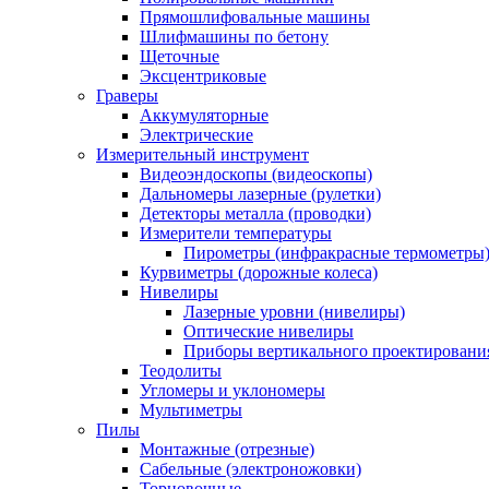
Прямошлифовальные машины
Шлифмашины по бетону
Щеточные
Эксцентриковые
Граверы
Аккумуляторные
Электрические
Измерительный инструмент
Видеоэндоскопы (видеоскопы)
Дальномеры лазерные (рулетки)
Детекторы металла (проводки)
Измерители температуры
Пирометры (инфракрасные термометры
Курвиметры (дорожные колеса)
Нивелиры
Лазерные уровни (нивелиры)
Оптические нивелиры
Приборы вертикального проектировани
Теодолиты
Угломеры и уклономеры
Мультиметры
Пилы
Монтажные (отрезные)
Сабельные (электроножовки)
Торцовочные