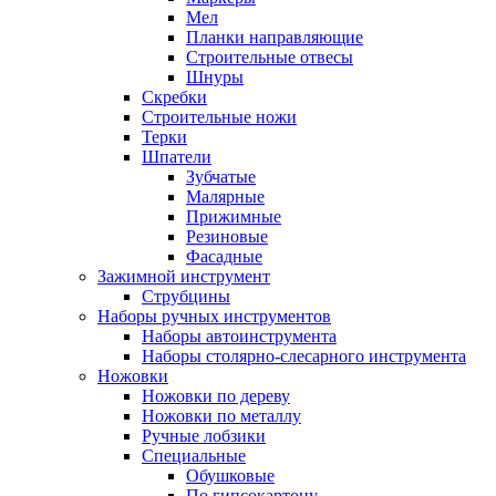
Мел
Планки направляющие
Строительные отвесы
Шнуры
Скребки
Строительные ножи
Терки
Шпатели
Зубчатые
Малярные
Прижимные
Резиновые
Фасадные
Зажимной инструмент
Струбцины
Наборы ручных инструментов
Наборы автоинструмента
Наборы столярно-слесарного инструмента
Ножовки
Ножовки по дереву
Ножовки по металлу
Ручные лобзики
Специальные
Обушковые
По гипсокартону