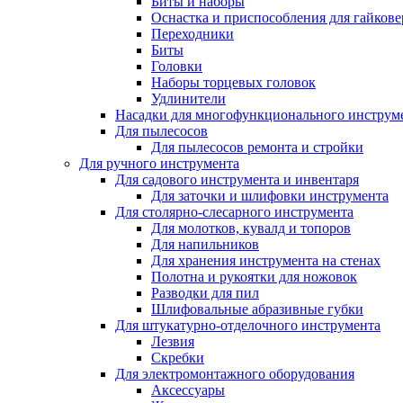
Биты и наборы
Оснастка и приспособления для гайкове
Переходники
Биты
Головки
Наборы торцевых головок
Удлинители
Насадки для многофункционального инструм
Для пылесосов
Для пылесосов ремонта и стройки
Для ручного инструмента
Для садового инструмента и инвентаря
Для заточки и шлифовки инструмента
Для столярно-слесарного инструмента
Для молотков, кувалд и топоров
Для напильников
Для хранения инструмента на стенах
Полотна и рукоятки для ножовок
Разводки для пил
Шлифовальные абразивные губки
Для штукатурно-отделочного инструмента
Лезвия
Скребки
Для электромонтажного оборудования
Аксессуары