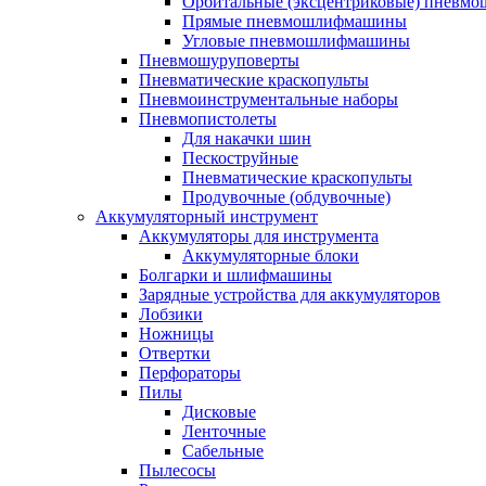
Орбитальные (эксцентриковые) пнев
Прямые пневмошлифмашины
Угловые пневмошлифмашины
Пневмошуруповерты
Пневматические краскопульты
Пневмоинструментальные наборы
Пневмопистолеты
Для накачки шин
Пескоструйные
Пневматические краскопульты
Продувочные (обдувочные)
Аккумуляторный инструмент
Аккумуляторы для инструмента
Аккумуляторные блоки
Болгарки и шлифмашины
Зарядные устройства для аккумуляторов
Лобзики
Ножницы
Отвертки
Перфораторы
Пилы
Дисковые
Ленточные
Сабельные
Пылесосы