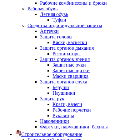
Рабочие комбинезоны и брюки
Рабочая обувь
Летняя обувь
Туфли
Средства индивидуальной защиты
Аптечки
Защита головы
Каски, каскетки
Защита органов дыхания
Респираторы
Защита органов зрения
Защитные очки
Защитные щитки
Маски сварщика
Защита органов слуха
Беруши
Наушники
Защита рук
Краги, вачеги
Рабочие перчатки
Рукавицы
Наколенники
Фартуки, нарукавники, бахилы
Строительное оборудование
Бензиновый инструмент