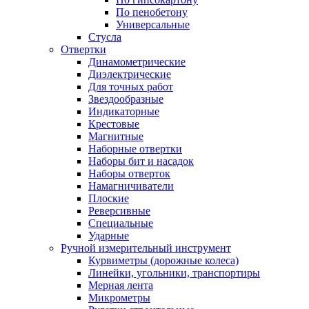
По пенобетону
Универсальные
Стусла
Отвертки
Динамометрические
Диэлектрические
Для точных работ
Звездообразные
Индикаторные
Крестовые
Магнитные
Наборные отвертки
Наборы бит и насадок
Наборы отверток
Намагничиватели
Плоские
Реверсивные
Специальные
Ударные
Ручной измерительный инструмент
Курвиметры (дорожные колеса)
Линейки, угольники, транспортиры
Мерная лента
Микрометры