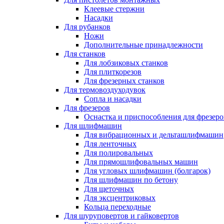
Клеевые стержни
Насадки
Для рубанков
Ножи
Дополнительные принадлежности
Для станков
Для лобзиковых станков
Для плиткорезов
Для фрезерных станков
Для термовоздуходувок
Сопла и насадки
Для фрезеров
Оснастка и приспособления для фрезеро
Для шлифмашин
Для вибрационных и дельташлифмашин
Для ленточных
Для полировальных
Для прямошлифовальных машин
Для угловых шлифмашин (болгарок)
Для шлифмашин по бетону
Для щеточных
Для эксцентриковых
Кольца переходные
Для шуруповертов и гайковертов