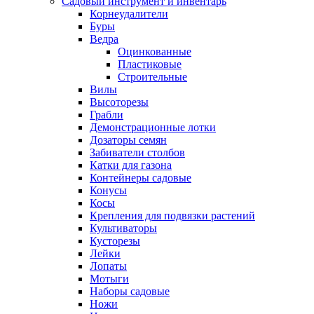
Садовый инструмент и инвентарь
Корнеудалители
Буры
Ведра
Оцинкованные
Пластиковые
Строительные
Вилы
Высоторезы
Грабли
Демонстрационные лотки
Дозаторы семян
Забиватели столбов
Катки для газона
Контейнеры садовые
Конусы
Косы
Крепления для подвязки растений
Культиваторы
Кусторезы
Лейки
Лопаты
Мотыги
Наборы садовые
Ножи