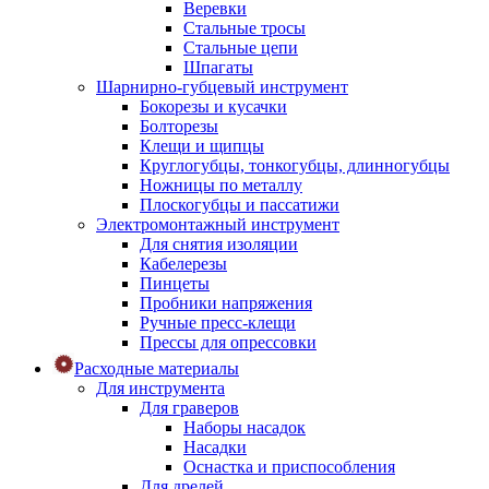
Веревки
Стальные тросы
Стальные цепи
Шпагаты
Шарнирно-губцевый инструмент
Бокорезы и кусачки
Болторезы
Клещи и щипцы
Круглогубцы, тонкогубцы, длинногубцы
Ножницы по металлу
Плоскогубцы и пассатижи
Электромонтажный инструмент
Для снятия изоляции
Кабелерезы
Пинцеты
Пробники напряжения
Ручные пресс-клещи
Прессы для опрессовки
Расходные материалы
Для инструмента
Для граверов
Наборы насадок
Насадки
Оснастка и приспособления
Для дрелей