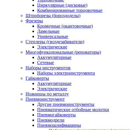
Циркулярные (дисковые)
Комбинированные торцовочные
Штроборезы (бороздоделы)
Фрезеры
Кромочные (окантовочные)
Ламельные
Универсальные
Степлеры (гвоздезабиватели)
Электрические
Многофункциональные (реноваторы)
Аккумуляторные
Сетевые
Наборы инструментов
Наборы электроинструмента
Гайковерты
Аккумуляторные
Электрические
Ножницы по металлу
Пневмоинструмент
Другие пневмоинструменты
Пневматические отбойные молотки
Пневмогайковерты
Пневмодрели
Пневмошлифмашины