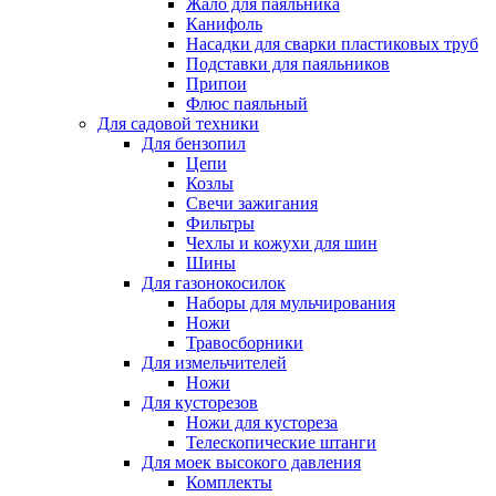
Жало для паяльника
Канифоль
Насадки для сварки пластиковых труб
Подставки для паяльников
Припои
Флюс паяльный
Для садовой техники
Для бензопил
Цепи
Козлы
Свечи зажигания
Фильтры
Чехлы и кожухи для шин
Шины
Для газонокосилок
Наборы для мульчирования
Ножи
Травосборники
Для измельчителей
Ножи
Для кусторезов
Ножи для кустореза
Телескопические штанги
Для моек высокого давления
Комплекты