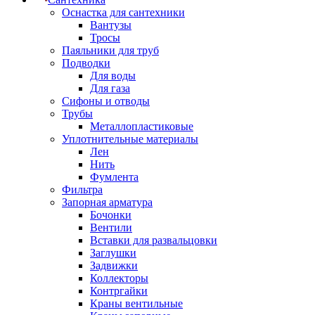
Оснастка для сантехники
Вантузы
Тросы
Паяльники для труб
Подводки
Для воды
Для газа
Сифоны и отводы
Трубы
Металлопластиковые
Уплотнительные материалы
Лен
Нить
Фумлента
Фильтра
Запорная арматура
Бочонки
Вентили
Вставки для развальцовки
Заглушки
Задвижки
Коллекторы
Контргайки
Краны вентильные