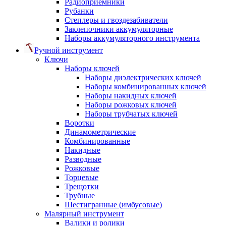
Радиоприемники
Рубанки
Степлеры и гвоздезабиватели
Заклепочники аккумуляторные
Наборы аккумуляторного инструмента
Ручной инструмент
Ключи
Наборы ключей
Наборы диэлектрических ключей
Наборы комбинированных ключей
Наборы накидных ключей
Наборы рожковых ключей
Наборы трубчатых ключей
Воротки
Динамометрические
Комбинированные
Накидные
Разводные
Рожковые
Торцевые
Трещотки
Трубные
Шестигранные (имбусовые)
Малярный инструмент
Валики и ролики