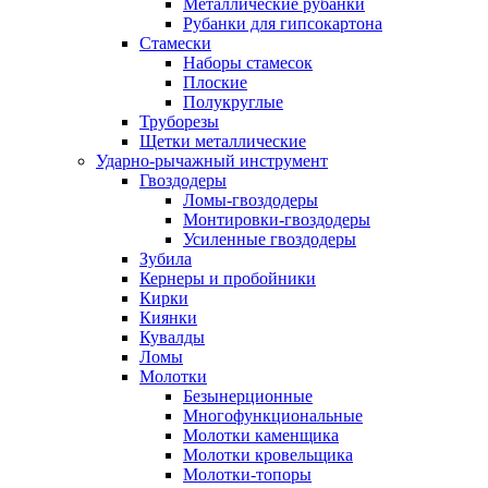
Металлические рубанки
Рубанки для гипсокартона
Стамески
Наборы стамесок
Плоские
Полукруглые
Труборезы
Щетки металлические
Ударно-рычажный инструмент
Гвоздодеры
Ломы-гвоздодеры
Монтировки-гвоздодеры
Усиленные гвоздодеры
Зубила
Кернеры и пробойники
Кирки
Киянки
Кувалды
Ломы
Молотки
Безынерционные
Многофункциональные
Молотки каменщика
Молотки кровельщика
Молотки-топоры