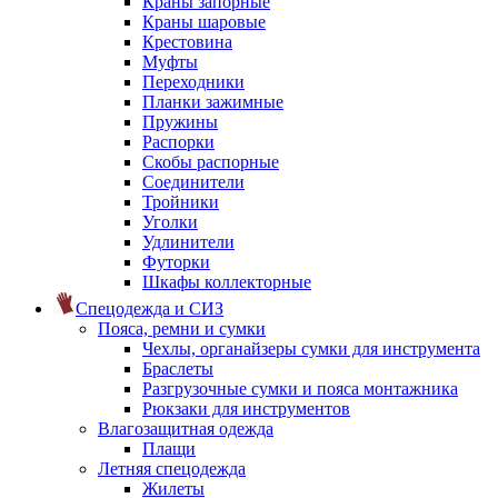
Краны запорные
Краны шаровые
Крестовина
Муфты
Переходники
Планки зажимные
Пружины
Распорки
Скобы распорные
Соединители
Тройники
Уголки
Удлинители
Футорки
Шкафы коллекторные
Спецодежда и СИЗ
Пояса, ремни и сумки
Чехлы, органайзеры сумки для инструмента
Браслеты
Разгрузочные сумки и пояса монтажника
Рюкзаки для инструментов
Влагозащитная одежда
Плащи
Летняя спецодежда
Жилеты