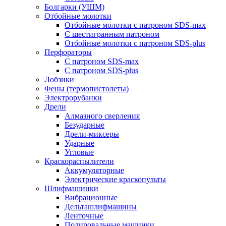
Болгарки (УШМ)
Отбойные молотки
Отбойные молотки с патроном SDS-max
С шестигранным патроном
Отбойные молотки с патроном SDS-plus
Перфораторы
С патроном SDS-max
С патроном SDS-plus
Лобзики
Фены (термопистолеты)
Электрорубанки
Дрели
Алмазного сверления
Безударные
Дрели-миксеры
Ударные
Угловые
Краскораспылители
Аккумуляторные
Электрические краскопульты
Шлифмашинки
Вибрационные
Дельташлифмашины
Ленточные
Полировальные машинки