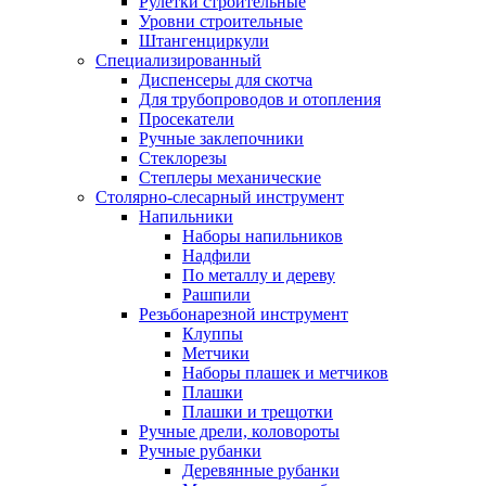
Рулетки строительные
Уровни строительные
Штангенциркули
Специализированный
Диспенсеры для скотча
Для трубопроводов и отопления
Просекатели
Ручные заклепочники
Стеклорезы
Степлеры механические
Столярно-слесарный инструмент
Напильники
Наборы напильников
Надфили
По металлу и дереву
Рашпили
Резьбонарезной инструмент
Клуппы
Метчики
Наборы плашек и метчиков
Плашки
Плашки и трещотки
Ручные дрели, коловороты
Ручные рубанки
Деревянные рубанки