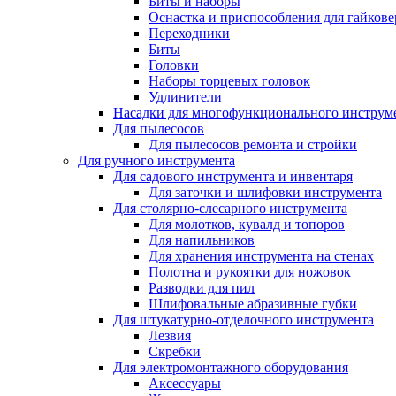
Биты и наборы
Оснастка и приспособления для гайкове
Переходники
Биты
Головки
Наборы торцевых головок
Удлинители
Насадки для многофункционального инструм
Для пылесосов
Для пылесосов ремонта и стройки
Для ручного инструмента
Для садового инструмента и инвентаря
Для заточки и шлифовки инструмента
Для столярно-слесарного инструмента
Для молотков, кувалд и топоров
Для напильников
Для хранения инструмента на стенах
Полотна и рукоятки для ножовок
Разводки для пил
Шлифовальные абразивные губки
Для штукатурно-отделочного инструмента
Лезвия
Скребки
Для электромонтажного оборудования
Аксессуары