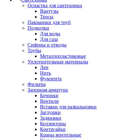
Оснастка для сантехники
Вантузы
Тросы
Паяльники для труб
Подводки
Для воды
Для газа
Сифоны и отводы
Трубы
Металлопластиковые
Уплотнительные материалы
Лен
Нить
Фумлента
Фильтра
Запорная арматура
Бочонки
Вентили
Вставки для развальцовки
Заглушки
Задвижки
Коллекторы
Контргайки
Краны вентильные