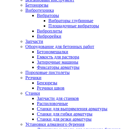
Бетонорезы
Вибротехника
Вибраторы
Вибраторы глубинные
Площадочные вибраторы
Виброплиты
Виброрейки
Запчасти
Оборудование для бетонных работ
Бетономешалки
Емкость для раствора
Затирочные машины
Фиксаторы арматуры
Пороховые пистолеты
Резчики
Бензорезы
Резчики швов
Станки
Запчасти для станков
Распиловочные
Станки для выпрямления арматуры
Станки для гибки арматуры
Станки для резки арматуры
Установки алмазного бурения