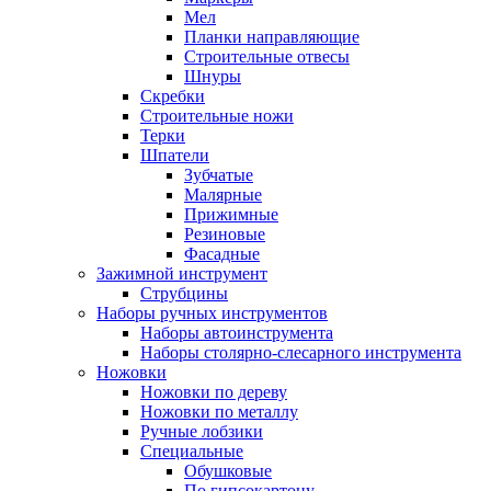
Мел
Планки направляющие
Строительные отвесы
Шнуры
Скребки
Строительные ножи
Терки
Шпатели
Зубчатые
Малярные
Прижимные
Резиновые
Фасадные
Зажимной инструмент
Струбцины
Наборы ручных инструментов
Наборы автоинструмента
Наборы столярно-слесарного инструмента
Ножовки
Ножовки по дереву
Ножовки по металлу
Ручные лобзики
Специальные
Обушковые
По гипсокартону