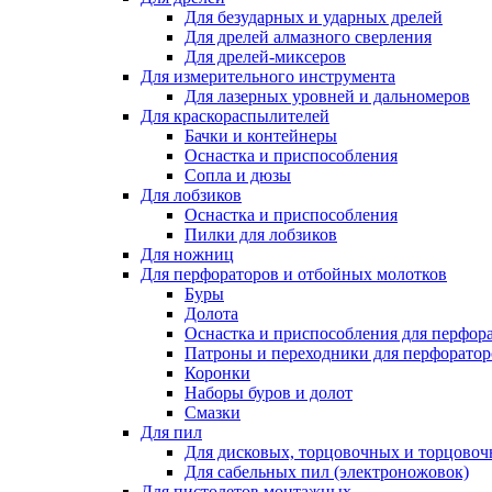
Для безударных и ударных дрелей
Для дрелей алмазного сверления
Для дрелей-миксеров
Для измерительного инструмента
Для лазерных уровней и дальномеров
Для краскораспылителей
Бачки и контейнеры
Оснастка и приспособления
Сопла и дюзы
Для лобзиков
Оснастка и приспособления
Пилки для лобзиков
Для ножниц
Для перфораторов и отбойных молотков
Буры
Долота
Оснастка и приспособления для перфор
Патроны и переходники для перфоратор
Коронки
Наборы буров и долот
Смазки
Для пил
Для дисковых, торцовочных и торцово
Для сабельных пил (электроножовок)
Для пистолетов монтажных