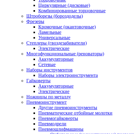
Циркулярные (дисковые)
Комбинированные торцовочные
Штроборезы (бороздоделы)
Фрезеры
Кромочные (окантовочные)
Ламельные
Универсальные
Степлеры (гвоздезабиватели)
Электрические
Многофункциональные (реноваторы)
Аккумуляторные
Сетевые
Наборы инструментов
Наборы электроинструмента
Гайковерты
Аккумуляторные
Электрические
Ножницы по металлу
Пневмоинструмент
Другие пневмоинструменты
Пневматические отбойные молотки
Пневмогайковерты
Пневмодрели
Пневмошлифмашины