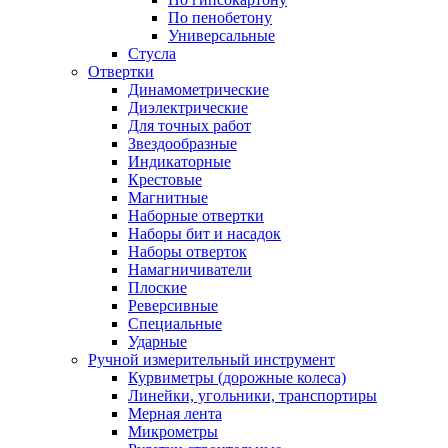
По пенобетону
Универсальные
Стусла
Отвертки
Динамометрические
Диэлектрические
Для точных работ
Звездообразные
Индикаторные
Крестовые
Магнитные
Наборные отвертки
Наборы бит и насадок
Наборы отверток
Намагничиватели
Плоские
Реверсивные
Специальные
Ударные
Ручной измерительный инструмент
Курвиметры (дорожные колеса)
Линейки, угольники, транспортиры
Мерная лента
Микрометры