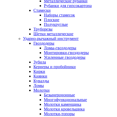
Металлические рубанки
Рубанки для гипсокартона
Стамески
Наборы стамесок
Плоские
Полукруглые
Труборезы
Щетки металлические
Ударно-рычажный инструмент
Гвоздодеры
Ломы-гвоздодеры
Монтировки-гвоздодеры
Усиленные гвоздодеры
Зубила
Кернеры и пробойники
Кирки
Киянки
Кувалды
Ломы
Молотки
Безынерционные
Многофункциональные
Молотки каменщика
Молотки кровельщика
Молотки-топоры