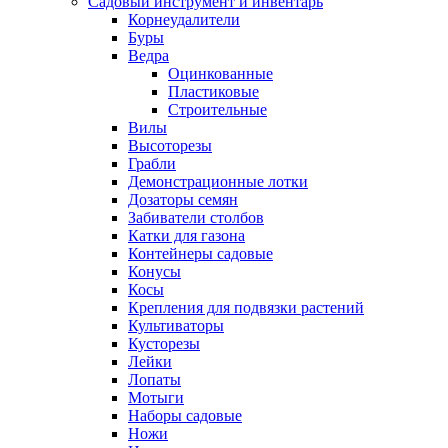
Садовый инструмент и инвентарь
Корнеудалители
Буры
Ведра
Оцинкованные
Пластиковые
Строительные
Вилы
Высоторезы
Грабли
Демонстрационные лотки
Дозаторы семян
Забиватели столбов
Катки для газона
Контейнеры садовые
Конусы
Косы
Крепления для подвязки растений
Культиваторы
Кусторезы
Лейки
Лопаты
Мотыги
Наборы садовые
Ножи