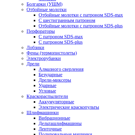
Болгарки (УШМ)
Отбойные молотки
Отбойные молотки с патроном SDS-max
С шестигранным патроном
Отбойные молотки с патроном SDS-plus
Перфораторы
С патроном SDS-max
С патроном SDS-plus
Лобзики
Фены (термопистолеты)
Электрорубанки
Дрели
Алмазного сверления
Безударные
Дрели-миксеры
Ударные
Угловые
Краскораспылители
Аккумуляторные
Электрические краскопульты
Шлифмашинки
Вибрационные
Дельташлифмашины
Ленточные
Полировальные машинки