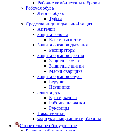
Рабочие комбинезоны и брюки
Рабочая обувь
Летняя обувь
Туфли
Средства индивидуальной защиты
Аптечки
Защита головы
Каски, каскетки
Защита органов дыхания
Респираторы
Защита органов зрения
Защитные очки
Защитные щитки
Маски сварщика
Защита органов слуха
Беруши
Наушники
Защита рук
Краги, вачеги
Рабочие перчатки
Рукавицы
Наколенники
Фартуки, нарукавники, бахилы
Строительное оборудование
Бензиновый инструмент