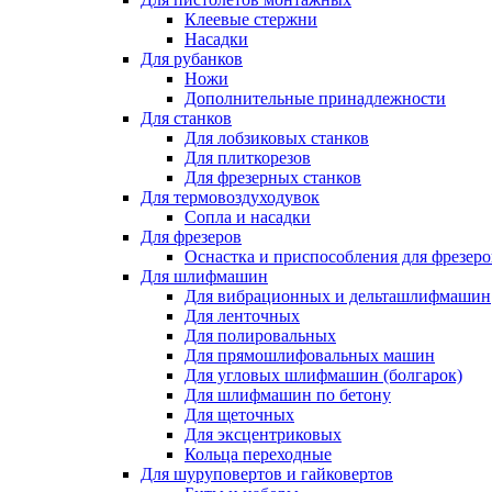
Клеевые стержни
Насадки
Для рубанков
Ножи
Дополнительные принадлежности
Для станков
Для лобзиковых станков
Для плиткорезов
Для фрезерных станков
Для термовоздуходувок
Сопла и насадки
Для фрезеров
Оснастка и приспособления для фрезеро
Для шлифмашин
Для вибрационных и дельташлифмашин
Для ленточных
Для полировальных
Для прямошлифовальных машин
Для угловых шлифмашин (болгарок)
Для шлифмашин по бетону
Для щеточных
Для эксцентриковых
Кольца переходные
Для шуруповертов и гайковертов