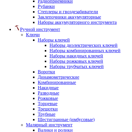
Радиоприемники
Рубанки
Степлеры и гвоздезабиватели
Заклепочники аккумуляторные
Наборы аккумуляторного инструмента
Ручной инструмент
Ключи
Наборы ключей
Наборы диэлектрических ключей
Наборы комбинированных ключей
Наборы накидных ключей
Наборы рожковых ключей
Наборы трубчатых ключей
Воротки
Динамометрические
Комбинированные
Накидные
Разводные
Рожковые
Торцевые
Трещотки
Трубные
Шестигранные (имбусовые)
Малярный инструмент
Валики и ролики