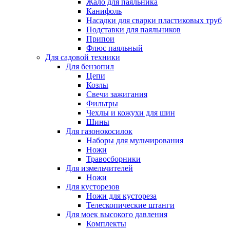
Жало для паяльника
Канифоль
Насадки для сварки пластиковых труб
Подставки для паяльников
Припои
Флюс паяльный
Для садовой техники
Для бензопил
Цепи
Козлы
Свечи зажигания
Фильтры
Чехлы и кожухи для шин
Шины
Для газонокосилок
Наборы для мульчирования
Ножи
Травосборники
Для измельчителей
Ножи
Для кусторезов
Ножи для кустореза
Телескопические штанги
Для моек высокого давления
Комплекты