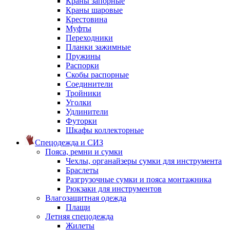
Краны запорные
Краны шаровые
Крестовина
Муфты
Переходники
Планки зажимные
Пружины
Распорки
Скобы распорные
Соединители
Тройники
Уголки
Удлинители
Футорки
Шкафы коллекторные
Спецодежда и СИЗ
Пояса, ремни и сумки
Чехлы, органайзеры сумки для инструмента
Браслеты
Разгрузочные сумки и пояса монтажника
Рюкзаки для инструментов
Влагозащитная одежда
Плащи
Летняя спецодежда
Жилеты