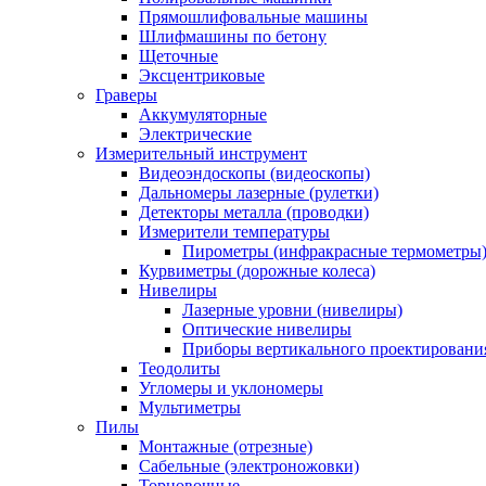
Прямошлифовальные машины
Шлифмашины по бетону
Щеточные
Эксцентриковые
Граверы
Аккумуляторные
Электрические
Измерительный инструмент
Видеоэндоскопы (видеоскопы)
Дальномеры лазерные (рулетки)
Детекторы металла (проводки)
Измерители температуры
Пирометры (инфракрасные термометры
Курвиметры (дорожные колеса)
Нивелиры
Лазерные уровни (нивелиры)
Оптические нивелиры
Приборы вертикального проектировани
Теодолиты
Угломеры и уклономеры
Мультиметры
Пилы
Монтажные (отрезные)
Сабельные (электроножовки)
Торцовочные