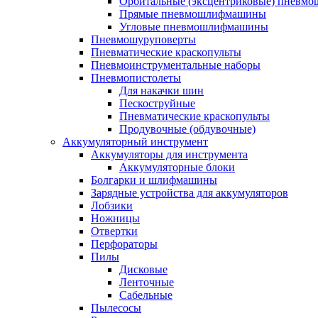
Орбитальные (эксцентриковые) пнев
Прямые пневмошлифмашины
Угловые пневмошлифмашины
Пневмошуруповерты
Пневматические краскопульты
Пневмоинструментальные наборы
Пневмопистолеты
Для накачки шин
Пескоструйные
Пневматические краскопульты
Продувочные (обдувочные)
Аккумуляторный инструмент
Аккумуляторы для инструмента
Аккумуляторные блоки
Болгарки и шлифмашины
Зарядные устройства для аккумуляторов
Лобзики
Ножницы
Отвертки
Перфораторы
Пилы
Дисковые
Ленточные
Сабельные
Пылесосы