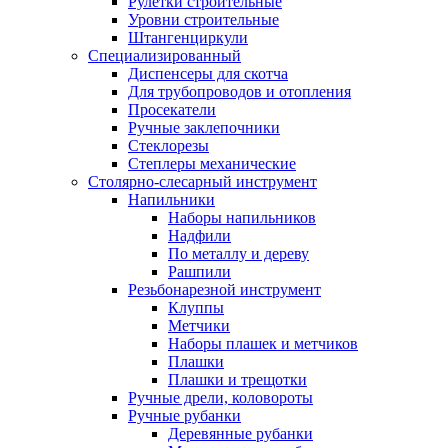
Рулетки строительные
Уровни строительные
Штангенциркули
Специализированный
Диспенсеры для скотча
Для трубопроводов и отопления
Просекатели
Ручные заклепочники
Стеклорезы
Степлеры механические
Столярно-слесарный инструмент
Напильники
Наборы напильников
Надфили
По металлу и дереву
Рашпили
Резьбонарезной инструмент
Клуппы
Метчики
Наборы плашек и метчиков
Плашки
Плашки и трещотки
Ручные дрели, коловороты
Ручные рубанки
Деревянные рубанки