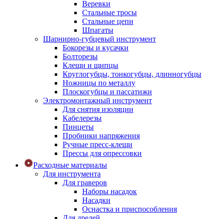
Веревки
Стальные тросы
Стальные цепи
Шпагаты
Шарнирно-губцевый инструмент
Бокорезы и кусачки
Болторезы
Клещи и щипцы
Круглогубцы, тонкогубцы, длинногубцы
Ножницы по металлу
Плоскогубцы и пассатижи
Электромонтажный инструмент
Для снятия изоляции
Кабелерезы
Пинцеты
Пробники напряжения
Ручные пресс-клещи
Прессы для опрессовки
Расходные материалы
Для инструмента
Для граверов
Наборы насадок
Насадки
Оснастка и приспособления
Для дрелей