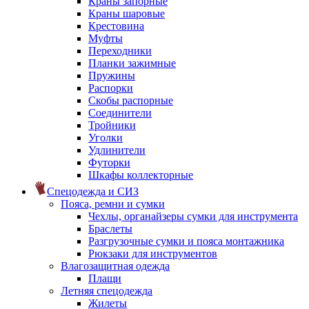
Краны запорные
Краны шаровые
Крестовина
Муфты
Переходники
Планки зажимные
Пружины
Распорки
Скобы распорные
Соединители
Тройники
Уголки
Удлинители
Футорки
Шкафы коллекторные
Спецодежда и СИЗ
Пояса, ремни и сумки
Чехлы, органайзеры сумки для инструмента
Браслеты
Разгрузочные сумки и пояса монтажника
Рюкзаки для инструментов
Влагозащитная одежда
Плащи
Летняя спецодежда
Жилеты