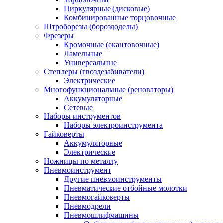
Циркулярные (дисковые)
Комбинированные торцовочные
Штроборезы (бороздоделы)
Фрезеры
Кромочные (окантовочные)
Ламельные
Универсальные
Степлеры (гвоздезабиватели)
Электрические
Многофункциональные (реноваторы)
Аккумуляторные
Сетевые
Наборы инструментов
Наборы электроинструмента
Гайковерты
Аккумуляторные
Электрические
Ножницы по металлу
Пневмоинструмент
Другие пневмоинструменты
Пневматические отбойные молотки
Пневмогайковерты
Пневмодрели
Пневмошлифмашины