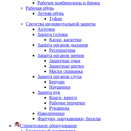
Рабочие комбинезоны и брюки
Рабочая обувь
Летняя обувь
Туфли
Средства индивидуальной защиты
Аптечки
Защита головы
Каски, каскетки
Защита органов дыхания
Респираторы
Защита органов зрения
Защитные очки
Защитные щитки
Маски сварщика
Защита органов слуха
Беруши
Наушники
Защита рук
Краги, вачеги
Рабочие перчатки
Рукавицы
Наколенники
Фартуки, нарукавники, бахилы
Строительное оборудование
Бензиновый инструмент