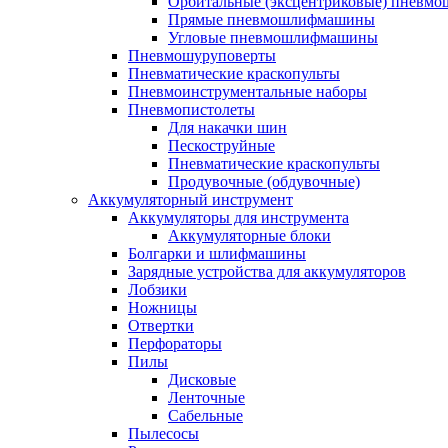
Орбитальные (эксцентриковые) пнев
Прямые пневмошлифмашины
Угловые пневмошлифмашины
Пневмошуруповерты
Пневматические краскопульты
Пневмоинструментальные наборы
Пневмопистолеты
Для накачки шин
Пескоструйные
Пневматические краскопульты
Продувочные (обдувочные)
Аккумуляторный инструмент
Аккумуляторы для инструмента
Аккумуляторные блоки
Болгарки и шлифмашины
Зарядные устройства для аккумуляторов
Лобзики
Ножницы
Отвертки
Перфораторы
Пилы
Дисковые
Ленточные
Сабельные
Пылесосы