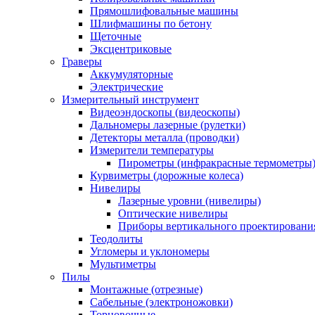
Прямошлифовальные машины
Шлифмашины по бетону
Щеточные
Эксцентриковые
Граверы
Аккумуляторные
Электрические
Измерительный инструмент
Видеоэндоскопы (видеоскопы)
Дальномеры лазерные (рулетки)
Детекторы металла (проводки)
Измерители температуры
Пирометры (инфракрасные термометры
Курвиметры (дорожные колеса)
Нивелиры
Лазерные уровни (нивелиры)
Оптические нивелиры
Приборы вертикального проектировани
Теодолиты
Угломеры и уклономеры
Мультиметры
Пилы
Монтажные (отрезные)
Сабельные (электроножовки)
Торцовочные