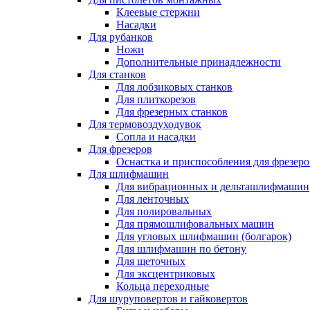
Клеевые стержни
Насадки
Для рубанков
Ножи
Дополнительные принадлежности
Для станков
Для лобзиковых станков
Для плиткорезов
Для фрезерных станков
Для термовоздуходувок
Сопла и насадки
Для фрезеров
Оснастка и приспособления для фрезеро
Для шлифмашин
Для вибрационных и дельташлифмашин
Для ленточных
Для полировальных
Для прямошлифовальных машин
Для угловых шлифмашин (болгарок)
Для шлифмашин по бетону
Для щеточных
Для эксцентриковых
Кольца переходные
Для шуруповертов и гайковертов