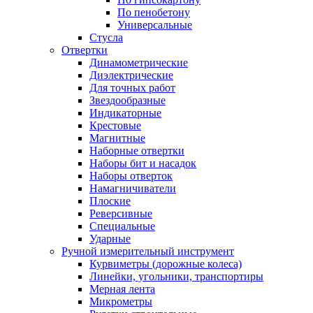
По пенобетону
Универсальные
Стусла
Отвертки
Динамометрические
Диэлектрические
Для точных работ
Звездообразные
Индикаторные
Крестовые
Магнитные
Наборные отвертки
Наборы бит и насадок
Наборы отверток
Намагничиватели
Плоские
Реверсивные
Специальные
Ударные
Ручной измерительный инструмент
Курвиметры (дорожные колеса)
Линейки, угольники, транспортиры
Мерная лента
Микрометры