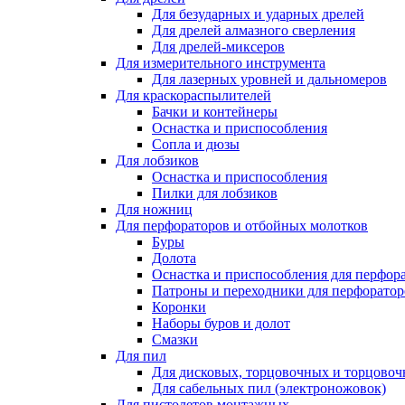
Для безударных и ударных дрелей
Для дрелей алмазного сверления
Для дрелей-миксеров
Для измерительного инструмента
Для лазерных уровней и дальномеров
Для краскораспылителей
Бачки и контейнеры
Оснастка и приспособления
Сопла и дюзы
Для лобзиков
Оснастка и приспособления
Пилки для лобзиков
Для ножниц
Для перфораторов и отбойных молотков
Буры
Долота
Оснастка и приспособления для перфор
Патроны и переходники для перфоратор
Коронки
Наборы буров и долот
Смазки
Для пил
Для дисковых, торцовочных и торцово
Для сабельных пил (электроножовок)
Для пистолетов монтажных