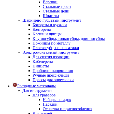
Веревки
Стальные тросы
Стальные цепи
Шпагаты
Шарнирно-губцевый инструмент
Бокорезы и кусачки
Болторезы
Клещи и щипцы
Круглогубцы, тонкогубцы, длинногубцы
Ножницы по металлу
Плоскогубцы и пассатижи
Электромонтажный инструмент
Для снятия изоляции
Кабелерезы
Пинцеты
Пробники напряжения
Ручные пресс-клещи
Прессы для опрессовки
Расходные материалы
Для инструмента
Для граверов
Наборы насадок
Насадки
Оснастка и приспособления
Для дрелей