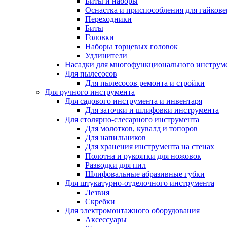
Биты и наборы
Оснастка и приспособления для гайкове
Переходники
Биты
Головки
Наборы торцевых головок
Удлинители
Насадки для многофункционального инструм
Для пылесосов
Для пылесосов ремонта и стройки
Для ручного инструмента
Для садового инструмента и инвентаря
Для заточки и шлифовки инструмента
Для столярно-слесарного инструмента
Для молотков, кувалд и топоров
Для напильников
Для хранения инструмента на стенах
Полотна и рукоятки для ножовок
Разводки для пил
Шлифовальные абразивные губки
Для штукатурно-отделочного инструмента
Лезвия
Скребки
Для электромонтажного оборудования
Аксессуары