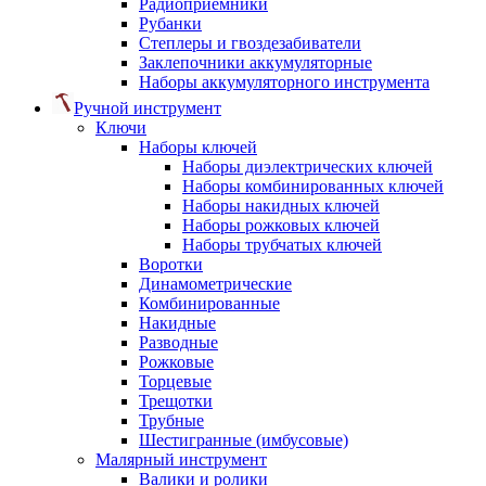
Радиоприемники
Рубанки
Степлеры и гвоздезабиватели
Заклепочники аккумуляторные
Наборы аккумуляторного инструмента
Ручной инструмент
Ключи
Наборы ключей
Наборы диэлектрических ключей
Наборы комбинированных ключей
Наборы накидных ключей
Наборы рожковых ключей
Наборы трубчатых ключей
Воротки
Динамометрические
Комбинированные
Накидные
Разводные
Рожковые
Торцевые
Трещотки
Трубные
Шестигранные (имбусовые)
Малярный инструмент
Валики и ролики