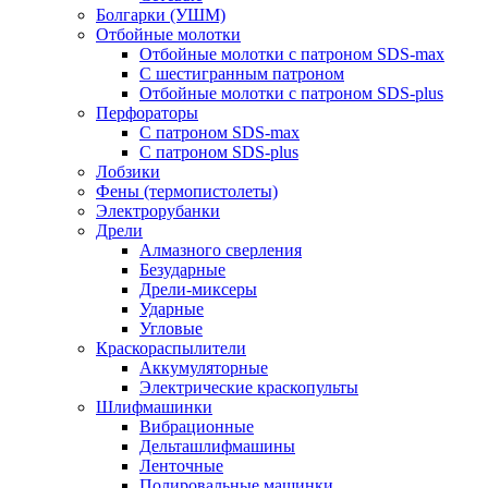
Болгарки (УШМ)
Отбойные молотки
Отбойные молотки с патроном SDS-max
С шестигранным патроном
Отбойные молотки с патроном SDS-plus
Перфораторы
С патроном SDS-max
С патроном SDS-plus
Лобзики
Фены (термопистолеты)
Электрорубанки
Дрели
Алмазного сверления
Безударные
Дрели-миксеры
Ударные
Угловые
Краскораспылители
Аккумуляторные
Электрические краскопульты
Шлифмашинки
Вибрационные
Дельташлифмашины
Ленточные
Полировальные машинки