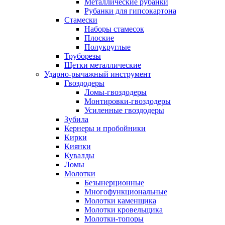
Металлические рубанки
Рубанки для гипсокартона
Стамески
Наборы стамесок
Плоские
Полукруглые
Труборезы
Щетки металлические
Ударно-рычажный инструмент
Гвоздодеры
Ломы-гвоздодеры
Монтировки-гвоздодеры
Усиленные гвоздодеры
Зубила
Кернеры и пробойники
Кирки
Киянки
Кувалды
Ломы
Молотки
Безынерционные
Многофункциональные
Молотки каменщика
Молотки кровельщика
Молотки-топоры