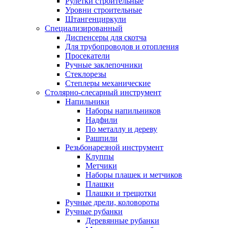
Рулетки строительные
Уровни строительные
Штангенциркули
Специализированный
Диспенсеры для скотча
Для трубопроводов и отопления
Просекатели
Ручные заклепочники
Стеклорезы
Степлеры механические
Столярно-слесарный инструмент
Напильники
Наборы напильников
Надфили
По металлу и дереву
Рашпили
Резьбонарезной инструмент
Клуппы
Метчики
Наборы плашек и метчиков
Плашки
Плашки и трещотки
Ручные дрели, коловороты
Ручные рубанки
Деревянные рубанки