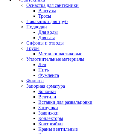
Оснастка для сантехники
Вантузы
Тросы
Паяльники для труб
Подводки
Для воды
Для газа
Сифоны и отводы
Трубы
Металлопластиковые
Уплотнительные материалы
Лен
Нить
Фумлента
Фильтра
Запорная арматура
Бочонки
Вентили
Вставки для развальцовки
Заглушки
Задвижки
Коллекторы
Контргайки
Краны вентильные