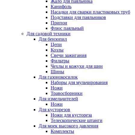
Жало для паяльника
Канифоль
Насадки для сварки пластиковых труб
Подставки для паяльников
Припои
Флюс паяльный
Для садовой техники
Для бензопил
Цепи
Козлы
Свечи зажигания
Фильтры
Чехлы и кожухи для шин
Шины
Для газонокосилок
Наборы для мульчирования
Ножи
Травосборники
Для измельчителей
Ножи
Для кусторезов
Ножи для кустореза
Телескопические штанги
Для моек высокого давления
Комплекты