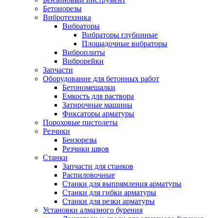
Бетонорезы
Вибротехника
Вибраторы
Вибраторы глубинные
Площадочные вибраторы
Виброплиты
Виброрейки
Запчасти
Оборудование для бетонных работ
Бетономешалки
Емкость для раствора
Затирочные машины
Фиксаторы арматуры
Пороховые пистолеты
Резчики
Бензорезы
Резчики швов
Станки
Запчасти для станков
Распиловочные
Станки для выпрямления арматуры
Станки для гибки арматуры
Станки для резки арматуры
Установки алмазного бурения