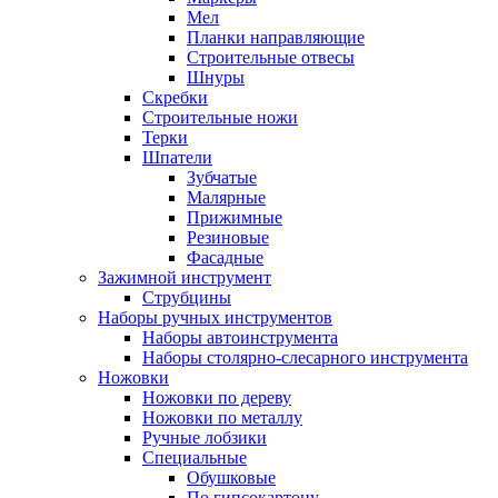
Мел
Планки направляющие
Строительные отвесы
Шнуры
Скребки
Строительные ножи
Терки
Шпатели
Зубчатые
Малярные
Прижимные
Резиновые
Фасадные
Зажимной инструмент
Струбцины
Наборы ручных инструментов
Наборы автоинструмента
Наборы столярно-слесарного инструмента
Ножовки
Ножовки по дереву
Ножовки по металлу
Ручные лобзики
Специальные
Обушковые
По гипсокартону