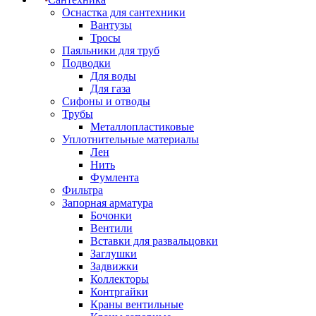
Оснастка для сантехники
Вантузы
Тросы
Паяльники для труб
Подводки
Для воды
Для газа
Сифоны и отводы
Трубы
Металлопластиковые
Уплотнительные материалы
Лен
Нить
Фумлента
Фильтра
Запорная арматура
Бочонки
Вентили
Вставки для развальцовки
Заглушки
Задвижки
Коллекторы
Контргайки
Краны вентильные