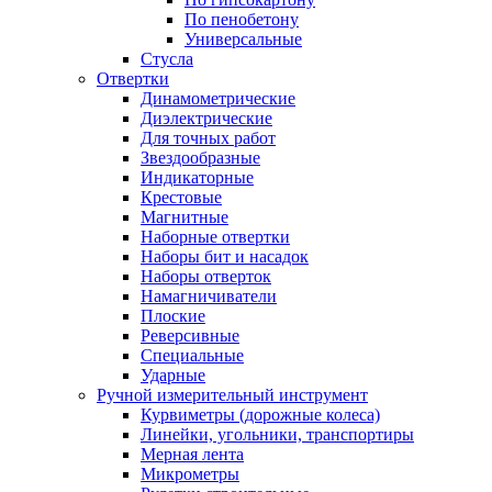
По пенобетону
Универсальные
Стусла
Отвертки
Динамометрические
Диэлектрические
Для точных работ
Звездообразные
Индикаторные
Крестовые
Магнитные
Наборные отвертки
Наборы бит и насадок
Наборы отверток
Намагничиватели
Плоские
Реверсивные
Специальные
Ударные
Ручной измерительный инструмент
Курвиметры (дорожные колеса)
Линейки, угольники, транспортиры
Мерная лента
Микрометры