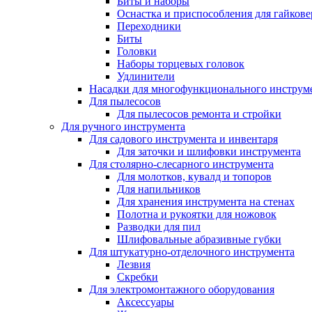
Биты и наборы
Оснастка и приспособления для гайкове
Переходники
Биты
Головки
Наборы торцевых головок
Удлинители
Насадки для многофункционального инструм
Для пылесосов
Для пылесосов ремонта и стройки
Для ручного инструмента
Для садового инструмента и инвентаря
Для заточки и шлифовки инструмента
Для столярно-слесарного инструмента
Для молотков, кувалд и топоров
Для напильников
Для хранения инструмента на стенах
Полотна и рукоятки для ножовок
Разводки для пил
Шлифовальные абразивные губки
Для штукатурно-отделочного инструмента
Лезвия
Скребки
Для электромонтажного оборудования
Аксессуары