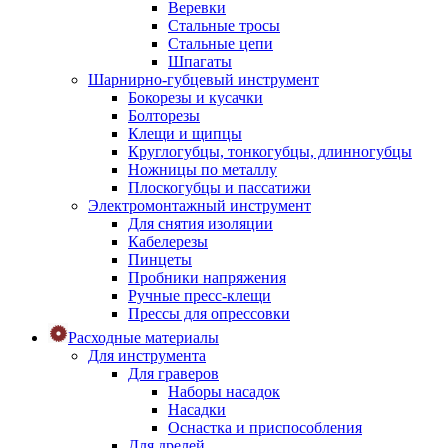
Веревки
Стальные тросы
Стальные цепи
Шпагаты
Шарнирно-губцевый инструмент
Бокорезы и кусачки
Болторезы
Клещи и щипцы
Круглогубцы, тонкогубцы, длинногубцы
Ножницы по металлу
Плоскогубцы и пассатижи
Электромонтажный инструмент
Для снятия изоляции
Кабелерезы
Пинцеты
Пробники напряжения
Ручные пресс-клещи
Прессы для опрессовки
Расходные материалы
Для инструмента
Для граверов
Наборы насадок
Насадки
Оснастка и приспособления
Для дрелей