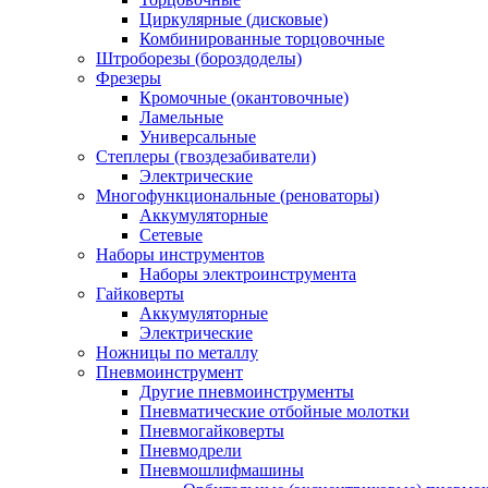
Циркулярные (дисковые)
Комбинированные торцовочные
Штроборезы (бороздоделы)
Фрезеры
Кромочные (окантовочные)
Ламельные
Универсальные
Степлеры (гвоздезабиватели)
Электрические
Многофункциональные (реноваторы)
Аккумуляторные
Сетевые
Наборы инструментов
Наборы электроинструмента
Гайковерты
Аккумуляторные
Электрические
Ножницы по металлу
Пневмоинструмент
Другие пневмоинструменты
Пневматические отбойные молотки
Пневмогайковерты
Пневмодрели
Пневмошлифмашины