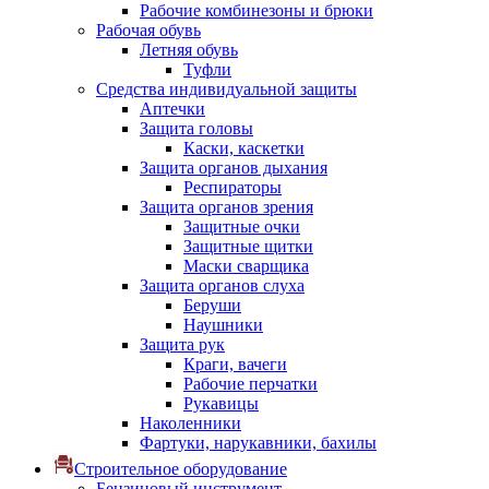
Рабочие комбинезоны и брюки
Рабочая обувь
Летняя обувь
Туфли
Средства индивидуальной защиты
Аптечки
Защита головы
Каски, каскетки
Защита органов дыхания
Респираторы
Защита органов зрения
Защитные очки
Защитные щитки
Маски сварщика
Защита органов слуха
Беруши
Наушники
Защита рук
Краги, вачеги
Рабочие перчатки
Рукавицы
Наколенники
Фартуки, нарукавники, бахилы
Строительное оборудование
Бензиновый инструмент