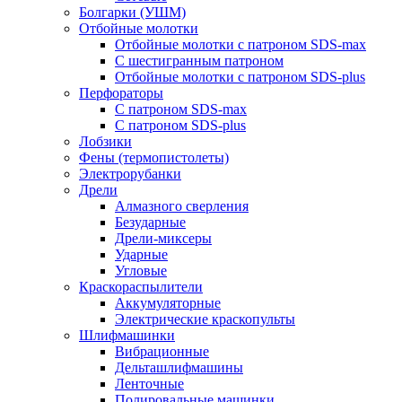
Болгарки (УШМ)
Отбойные молотки
Отбойные молотки с патроном SDS-max
С шестигранным патроном
Отбойные молотки с патроном SDS-plus
Перфораторы
С патроном SDS-max
С патроном SDS-plus
Лобзики
Фены (термопистолеты)
Электрорубанки
Дрели
Алмазного сверления
Безударные
Дрели-миксеры
Ударные
Угловые
Краскораспылители
Аккумуляторные
Электрические краскопульты
Шлифмашинки
Вибрационные
Дельташлифмашины
Ленточные
Полировальные машинки