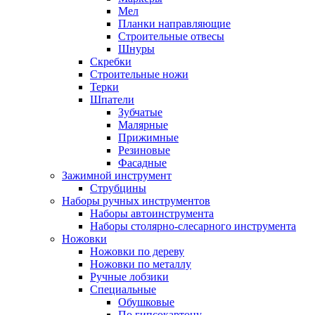
Мел
Планки направляющие
Строительные отвесы
Шнуры
Скребки
Строительные ножи
Терки
Шпатели
Зубчатые
Малярные
Прижимные
Резиновые
Фасадные
Зажимной инструмент
Струбцины
Наборы ручных инструментов
Наборы автоинструмента
Наборы столярно-слесарного инструмента
Ножовки
Ножовки по дереву
Ножовки по металлу
Ручные лобзики
Специальные
Обушковые
По гипсокартону