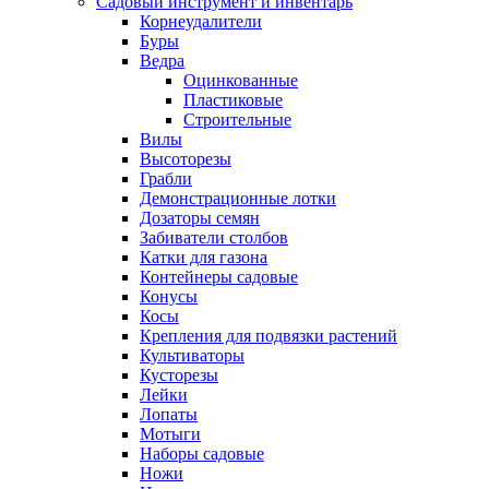
Садовый инструмент и инвентарь
Корнеудалители
Буры
Ведра
Оцинкованные
Пластиковые
Строительные
Вилы
Высоторезы
Грабли
Демонстрационные лотки
Дозаторы семян
Забиватели столбов
Катки для газона
Контейнеры садовые
Конусы
Косы
Крепления для подвязки растений
Культиваторы
Кусторезы
Лейки
Лопаты
Мотыги
Наборы садовые
Ножи