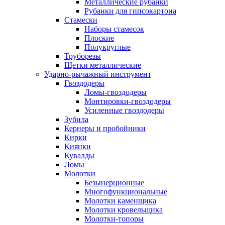
Металлические рубанки
Рубанки для гипсокартона
Стамески
Наборы стамесок
Плоские
Полукруглые
Труборезы
Щетки металлические
Ударно-рычажный инструмент
Гвоздодеры
Ломы-гвоздодеры
Монтировки-гвоздодеры
Усиленные гвоздодеры
Зубила
Кернеры и пробойники
Кирки
Киянки
Кувалды
Ломы
Молотки
Безынерционные
Многофункциональные
Молотки каменщика
Молотки кровельщика
Молотки-топоры