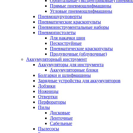
Орбитальные (эксцентриковые) пнев
Прямые пневмошлифмашины
Угловые пневмошлифмашины
Пневмошуруповерты
Пневматические краскопульты
Пневмоинструментальные наборы
Пневмопистолеты
Для накачки шин
Пескоструйные
Пневматические краскопульты
Продувочные (обдувочные)
Аккумуляторный инструмент
Аккумуляторы для инструмента
Аккумуляторные блоки
Болгарки и шлифмашины
Зарядные устройства для аккумуляторов
Лобзики
Ножницы
Отвертки
Перфораторы
Пилы
Дисковые
Ленточные
Сабельные
Пылесосы