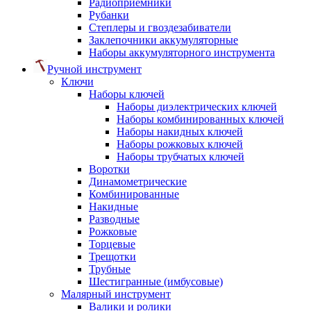
Радиоприемники
Рубанки
Степлеры и гвоздезабиватели
Заклепочники аккумуляторные
Наборы аккумуляторного инструмента
Ручной инструмент
Ключи
Наборы ключей
Наборы диэлектрических ключей
Наборы комбинированных ключей
Наборы накидных ключей
Наборы рожковых ключей
Наборы трубчатых ключей
Воротки
Динамометрические
Комбинированные
Накидные
Разводные
Рожковые
Торцевые
Трещотки
Трубные
Шестигранные (имбусовые)
Малярный инструмент
Валики и ролики