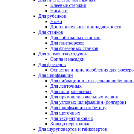
Клеевые стержни
Насадки
Для рубанков
Ножи
Дополнительные принадлежности
Для станков
Для лобзиковых станков
Для плиткорезов
Для фрезерных станков
Для термовоздуходувок
Сопла и насадки
Для фрезеров
Оснастка и приспособления для фрезеро
Для шлифмашин
Для вибрационных и дельташлифмашин
Для ленточных
Для полировальных
Для прямошлифовальных машин
Для угловых шлифмашин (болгарок)
Для шлифмашин по бетону
Для щеточных
Для эксцентриковых
Кольца переходные
Для шуруповертов и гайковертов