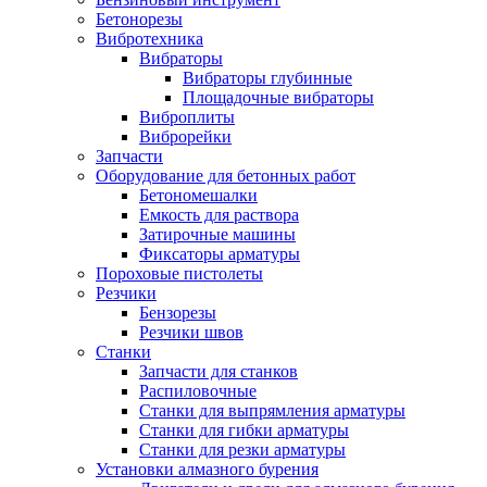
Бетонорезы
Вибротехника
Вибраторы
Вибраторы глубинные
Площадочные вибраторы
Виброплиты
Виброрейки
Запчасти
Оборудование для бетонных работ
Бетономешалки
Емкость для раствора
Затирочные машины
Фиксаторы арматуры
Пороховые пистолеты
Резчики
Бензорезы
Резчики швов
Станки
Запчасти для станков
Распиловочные
Станки для выпрямления арматуры
Станки для гибки арматуры
Станки для резки арматуры
Установки алмазного бурения