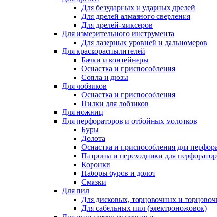
Для безударных и ударных дрелей
Для дрелей алмазного сверления
Для дрелей-миксеров
Для измерительного инструмента
Для лазерных уровней и дальномеров
Для краскораспылителей
Бачки и контейнеры
Оснастка и приспособления
Сопла и дюзы
Для лобзиков
Оснастка и приспособления
Пилки для лобзиков
Для ножниц
Для перфораторов и отбойных молотков
Буры
Долота
Оснастка и приспособления для перфор
Патроны и переходники для перфоратор
Коронки
Наборы буров и долот
Смазки
Для пил
Для дисковых, торцовочных и торцово
Для сабельных пил (электроножовок)
Для пистолетов монтажных