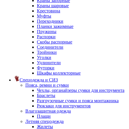
Краны запорные
Краны шаровые
Крестовина
Муфты
Переходники
Планки зажимные
Пружины
Распорки
Скобы распорные
Соединители
Тройники
Уголки
Удлинители
Футорки
Шкафы коллекторные
Спецодежда и СИЗ
Пояса, ремни и сумки
Чехлы, органайзеры сумки для инструмента
Браслеты
Разгрузочные сумки и пояса монтажника
Рюкзаки для инструментов
Влагозащитная одежда
Плащи
Летняя спецодежда
Жилеты