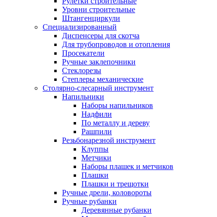
Рулетки строительные
Уровни строительные
Штангенциркули
Специализированный
Диспенсеры для скотча
Для трубопроводов и отопления
Просекатели
Ручные заклепочники
Стеклорезы
Степлеры механические
Столярно-слесарный инструмент
Напильники
Наборы напильников
Надфили
По металлу и дереву
Рашпили
Резьбонарезной инструмент
Клуппы
Метчики
Наборы плашек и метчиков
Плашки
Плашки и трещотки
Ручные дрели, коловороты
Ручные рубанки
Деревянные рубанки