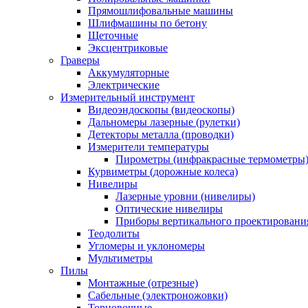
Прямошлифовальные машины
Шлифмашины по бетону
Щеточные
Эксцентриковые
Граверы
Аккумуляторные
Электрические
Измерительный инструмент
Видеоэндоскопы (видеоскопы)
Дальномеры лазерные (рулетки)
Детекторы металла (проводки)
Измерители температуры
Пирометры (инфракрасные термометры
Курвиметры (дорожные колеса)
Нивелиры
Лазерные уровни (нивелиры)
Оптические нивелиры
Приборы вертикального проектировани
Теодолиты
Угломеры и уклономеры
Мультиметры
Пилы
Монтажные (отрезные)
Сабельные (электроножовки)
Торцовочные