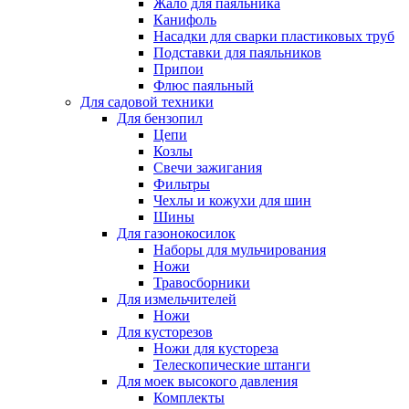
Жало для паяльника
Канифоль
Насадки для сварки пластиковых труб
Подставки для паяльников
Припои
Флюс паяльный
Для садовой техники
Для бензопил
Цепи
Козлы
Свечи зажигания
Фильтры
Чехлы и кожухи для шин
Шины
Для газонокосилок
Наборы для мульчирования
Ножи
Травосборники
Для измельчителей
Ножи
Для кусторезов
Ножи для кустореза
Телескопические штанги
Для моек высокого давления
Комплекты