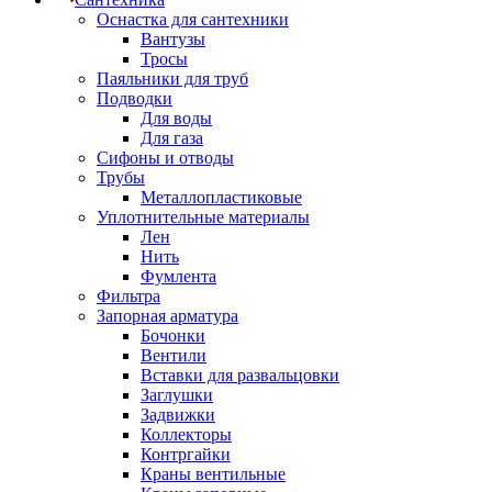
Оснастка для сантехники
Вантузы
Тросы
Паяльники для труб
Подводки
Для воды
Для газа
Сифоны и отводы
Трубы
Металлопластиковые
Уплотнительные материалы
Лен
Нить
Фумлента
Фильтра
Запорная арматура
Бочонки
Вентили
Вставки для развальцовки
Заглушки
Задвижки
Коллекторы
Контргайки
Краны вентильные