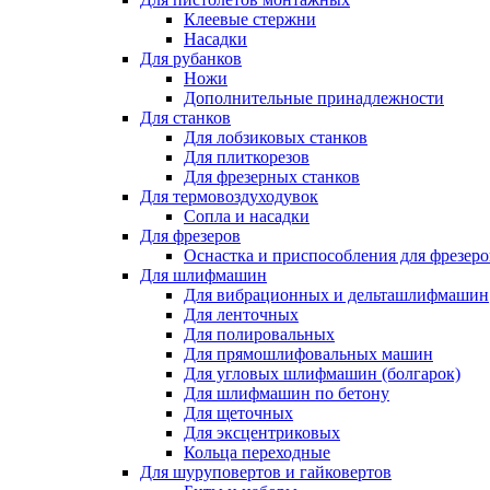
Клеевые стержни
Насадки
Для рубанков
Ножи
Дополнительные принадлежности
Для станков
Для лобзиковых станков
Для плиткорезов
Для фрезерных станков
Для термовоздуходувок
Сопла и насадки
Для фрезеров
Оснастка и приспособления для фрезеро
Для шлифмашин
Для вибрационных и дельташлифмашин
Для ленточных
Для полировальных
Для прямошлифовальных машин
Для угловых шлифмашин (болгарок)
Для шлифмашин по бетону
Для щеточных
Для эксцентриковых
Кольца переходные
Для шуруповертов и гайковертов