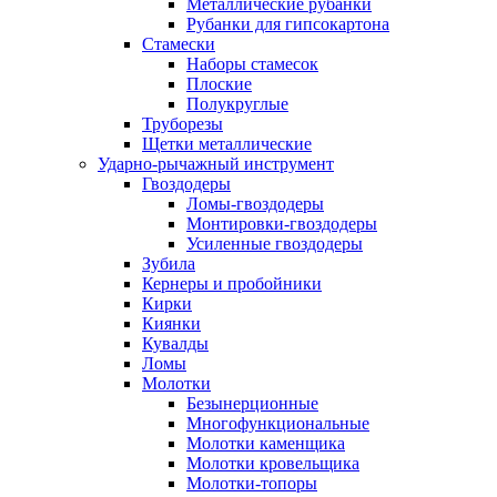
Металлические рубанки
Рубанки для гипсокартона
Стамески
Наборы стамесок
Плоские
Полукруглые
Труборезы
Щетки металлические
Ударно-рычажный инструмент
Гвоздодеры
Ломы-гвоздодеры
Монтировки-гвоздодеры
Усиленные гвоздодеры
Зубила
Кернеры и пробойники
Кирки
Киянки
Кувалды
Ломы
Молотки
Безынерционные
Многофункциональные
Молотки каменщика
Молотки кровельщика
Молотки-топоры