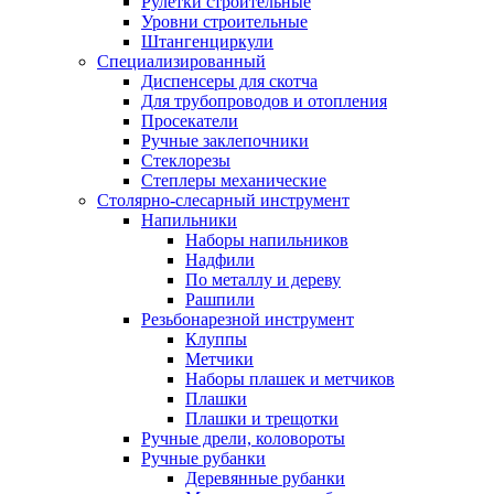
Рулетки строительные
Уровни строительные
Штангенциркули
Специализированный
Диспенсеры для скотча
Для трубопроводов и отопления
Просекатели
Ручные заклепочники
Стеклорезы
Степлеры механические
Столярно-слесарный инструмент
Напильники
Наборы напильников
Надфили
По металлу и дереву
Рашпили
Резьбонарезной инструмент
Клуппы
Метчики
Наборы плашек и метчиков
Плашки
Плашки и трещотки
Ручные дрели, коловороты
Ручные рубанки
Деревянные рубанки