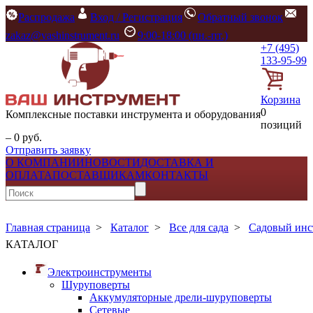
Распродажа
Вход / Регистрация
Обратный звонок
zakaz@vashinstrument.ru
9:00-18:00 (пн.-пт.)
+7 (495)
133-95-99
Корзина
0
Комплексные поставки инструмента и оборудования
позиций
– 0 руб.
Отправить заявку
О КОМПАНИИ
НОВОСТИ
ДОСТАВКА И
ОПЛАТА
ПОСТАВЩИКАМ
КОНТАКТЫ
Главная страница
>
Каталог
>
Все для сада
>
Садовый инс
КАТАЛОГ
Электроинструменты
Шуруповерты
Аккумуляторные дрели-шуруповерты
Сетевые