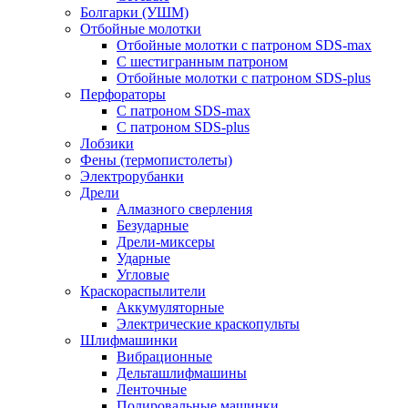
Болгарки (УШМ)
Отбойные молотки
Отбойные молотки с патроном SDS-max
С шестигранным патроном
Отбойные молотки с патроном SDS-plus
Перфораторы
С патроном SDS-max
С патроном SDS-plus
Лобзики
Фены (термопистолеты)
Электрорубанки
Дрели
Алмазного сверления
Безударные
Дрели-миксеры
Ударные
Угловые
Краскораспылители
Аккумуляторные
Электрические краскопульты
Шлифмашинки
Вибрационные
Дельташлифмашины
Ленточные
Полировальные машинки