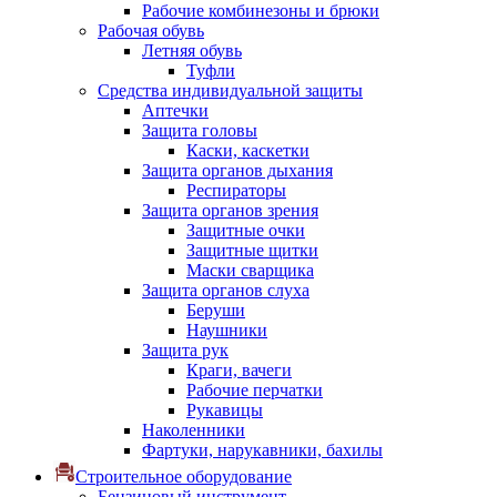
Рабочие комбинезоны и брюки
Рабочая обувь
Летняя обувь
Туфли
Средства индивидуальной защиты
Аптечки
Защита головы
Каски, каскетки
Защита органов дыхания
Респираторы
Защита органов зрения
Защитные очки
Защитные щитки
Маски сварщика
Защита органов слуха
Беруши
Наушники
Защита рук
Краги, вачеги
Рабочие перчатки
Рукавицы
Наколенники
Фартуки, нарукавники, бахилы
Строительное оборудование
Бензиновый инструмент