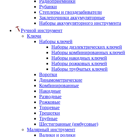
Радиоприемники
Рубанки
Степлеры и гвоздезабиватели
Заклепочники аккумуляторные
Наборы аккумуляторного инструмента
Ручной инструмент
Ключи
Наборы ключей
Наборы диэлектрических ключей
Наборы комбинированных ключей
Наборы накидных ключей
Наборы рожковых ключей
Наборы трубчатых ключей
Воротки
Динамометрические
Комбинированные
Накидные
Разводные
Рожковые
Торцевые
Трещотки
Трубные
Шестигранные (имбусовые)
Малярный инструмент
Валики и ролики