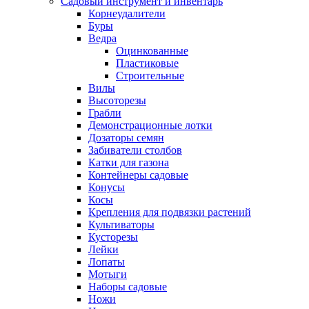
Садовый инструмент и инвентарь
Корнеудалители
Буры
Ведра
Оцинкованные
Пластиковые
Строительные
Вилы
Высоторезы
Грабли
Демонстрационные лотки
Дозаторы семян
Забиватели столбов
Катки для газона
Контейнеры садовые
Конусы
Косы
Крепления для подвязки растений
Культиваторы
Кусторезы
Лейки
Лопаты
Мотыги
Наборы садовые
Ножи