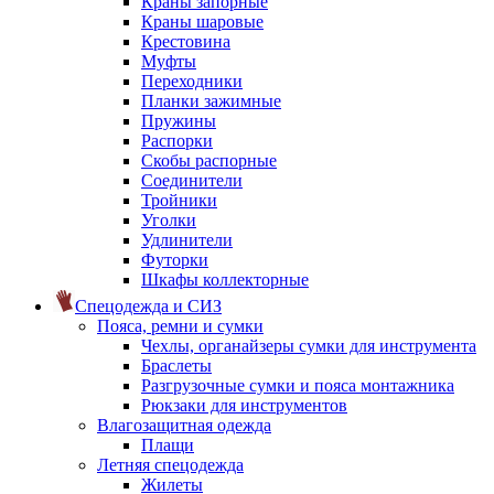
Краны запорные
Краны шаровые
Крестовина
Муфты
Переходники
Планки зажимные
Пружины
Распорки
Скобы распорные
Соединители
Тройники
Уголки
Удлинители
Футорки
Шкафы коллекторные
Спецодежда и СИЗ
Пояса, ремни и сумки
Чехлы, органайзеры сумки для инструмента
Браслеты
Разгрузочные сумки и пояса монтажника
Рюкзаки для инструментов
Влагозащитная одежда
Плащи
Летняя спецодежда
Жилеты