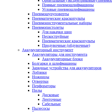
Орбитальные (эксцентриковые) пнев
Прямые пневмошлифмашины
Угловые пневмошлифмашины
Пневмошуруповерты
Пневматические краскопульты
Пневмоинструментальные наборы
Пневмопистолеты
Для накачки шин
Пескоструйные
Пневматические краскопульты
Продувочные (обдувочные)
Аккумуляторный инструмент
Аккумуляторы для инструмента
Аккумуляторные блоки
Болгарки и шлифмашины
Зарядные устройства для аккумуляторов
Лобзики
Ножницы
Отвертки
Перфораторы
Пилы
Дисковые
Ленточные
Сабельные
Пылесосы