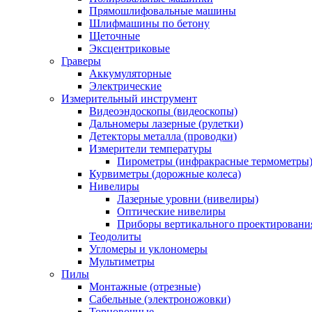
Прямошлифовальные машины
Шлифмашины по бетону
Щеточные
Эксцентриковые
Граверы
Аккумуляторные
Электрические
Измерительный инструмент
Видеоэндоскопы (видеоскопы)
Дальномеры лазерные (рулетки)
Детекторы металла (проводки)
Измерители температуры
Пирометры (инфракрасные термометры
Курвиметры (дорожные колеса)
Нивелиры
Лазерные уровни (нивелиры)
Оптические нивелиры
Приборы вертикального проектировани
Теодолиты
Угломеры и уклономеры
Мультиметры
Пилы
Монтажные (отрезные)
Сабельные (электроножовки)
Торцовочные