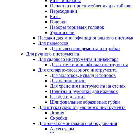
Биты и наборы
Оснастка и приспособления для гайкове
Переходники
Биты
Головки
Наборы торцевых головок
Удлинители
Насадки для многофункционального инструм
Для пылесосов
Для пылесосов ремонта и стройки
Для ручного инструмента
Для садового инструмента и инвентаря
Для заточки и шлифовки инструмента
Для столярно-слесарного инструмента
Для молотков, кувалд и топоров
Для напильников
Для хранения инструмента на стенах
Полотна и рукоятки для ножовок
Разводки для пил
Шлифовальные абразивные губки
Для штукатурно-отделочного инструмента
Лезвия
Скребки
Для электромонтажного оборудования
Аксессуары