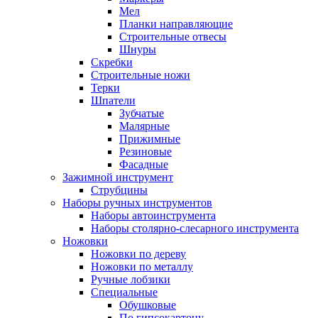
Мел
Планки направляющие
Строительные отвесы
Шнуры
Скребки
Строительные ножи
Терки
Шпатели
Зубчатые
Малярные
Прижимные
Резиновые
Фасадные
Зажимной инструмент
Струбцины
Наборы ручных инструментов
Наборы автоинструмента
Наборы столярно-слесарного инструмента
Ножовки
Ножовки по дереву
Ножовки по металлу
Ручные лобзики
Специальные
Обушковые
По гипсокартону