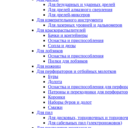
Для безударных и ударных дрелей
Для дрелей алмазного сверления
Для дрелей-миксеров
Для измерительного инструмента
Для лазерных уровней и дальномеров
Для краскораспылителей
Бачки и контейнеры
Оснастка и приспособления
Сопла и дюзы
Для лобзиков
Оснастка и приспособления
Пилки для лобзиков
Для ножниц
Для перфораторов и отбойных молотков
Буры
Долота
Оснастка и приспособления для перфор
Патроны и переходники для перфоратор
Коронки
Наборы буров и долот
Смазки
Для пил
Для дисковых, торцовочных и торцово
Для сабельных пил (электроножовок)
Для пистолетов монтажных