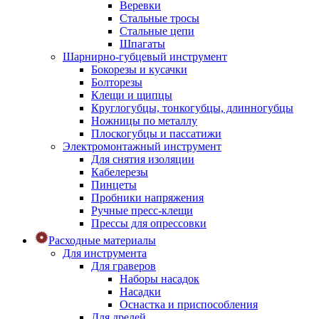
Веревки
Стальные тросы
Стальные цепи
Шпагаты
Шарнирно-губцевый инструмент
Бокорезы и кусачки
Болторезы
Клещи и щипцы
Круглогубцы, тонкогубцы, длинногубцы
Ножницы по металлу
Плоскогубцы и пассатижи
Электромонтажный инструмент
Для снятия изоляции
Кабелерезы
Пинцеты
Пробники напряжения
Ручные пресс-клещи
Прессы для опрессовки
Расходные материалы
Для инструмента
Для граверов
Наборы насадок
Насадки
Оснастка и приспособления
Для дрелей