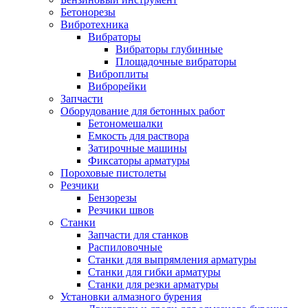
Бетонорезы
Вибротехника
Вибраторы
Вибраторы глубинные
Площадочные вибраторы
Виброплиты
Виброрейки
Запчасти
Оборудование для бетонных работ
Бетономешалки
Емкость для раствора
Затирочные машины
Фиксаторы арматуры
Пороховые пистолеты
Резчики
Бензорезы
Резчики швов
Станки
Запчасти для станков
Распиловочные
Станки для выпрямления арматуры
Станки для гибки арматуры
Станки для резки арматуры
Установки алмазного бурения