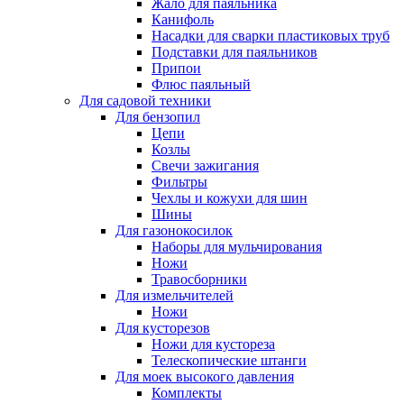
Жало для паяльника
Канифоль
Насадки для сварки пластиковых труб
Подставки для паяльников
Припои
Флюс паяльный
Для садовой техники
Для бензопил
Цепи
Козлы
Свечи зажигания
Фильтры
Чехлы и кожухи для шин
Шины
Для газонокосилок
Наборы для мульчирования
Ножи
Травосборники
Для измельчителей
Ножи
Для кусторезов
Ножи для кустореза
Телескопические штанги
Для моек высокого давления
Комплекты