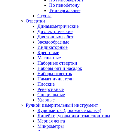
По пенобетону
Универсальные
Стусла
Отвертки
Динамометрические
Диэлектрические
Для точных работ
Звездообразные
Индикаторные
Крестовые
Магнитные
Наборные отвертки
Наборы бит и насадок
Наборы отверток
Намагничиватели
Плоские
Реверсивные
Специальные
Ударные
Ручной измерительный инструмент
Курвиметры (дорожные колеса)
Линейки, угольники, транспортиры
Мерная лента
Микрометры