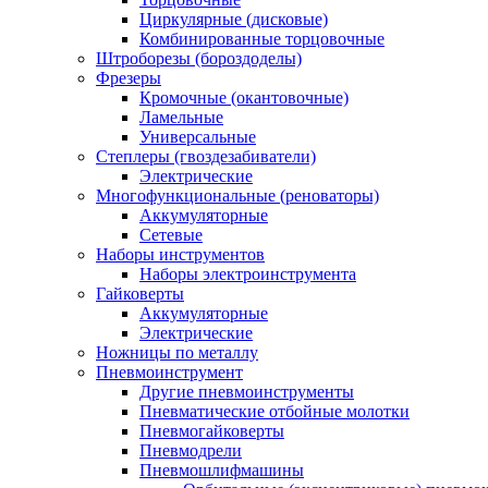
Циркулярные (дисковые)
Комбинированные торцовочные
Штроборезы (бороздоделы)
Фрезеры
Кромочные (окантовочные)
Ламельные
Универсальные
Степлеры (гвоздезабиватели)
Электрические
Многофункциональные (реноваторы)
Аккумуляторные
Сетевые
Наборы инструментов
Наборы электроинструмента
Гайковерты
Аккумуляторные
Электрические
Ножницы по металлу
Пневмоинструмент
Другие пневмоинструменты
Пневматические отбойные молотки
Пневмогайковерты
Пневмодрели
Пневмошлифмашины