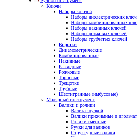
Ручной инструмент
Ключи
Наборы ключей
Наборы диэлектрических ключ
Наборы комбинированных кл
Наборы накидных ключей
Наборы рожковых ключей
Наборы трубчатых ключей
Воротки
Динамометрические
Комбинированные
Накидные
Разводные
Рожковые
Торцевые
Трещотки
Трубные
Шестигранные (имбусовые)
Малярный инструмент
Валики и ролики
Валик с ручкой
Валики прижимные и игольча
Ролики сменные
Ручки для валиков
Структурные валики