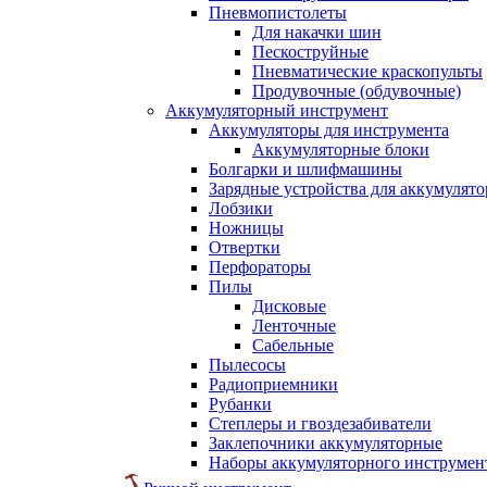
Пневмопистолеты
Для накачки шин
Пескоструйные
Пневматические краскопульты
Продувочные (обдувочные)
Аккумуляторный инструмент
Аккумуляторы для инструмента
Аккумуляторные блоки
Болгарки и шлифмашины
Зарядные устройства для аккумулято
Лобзики
Ножницы
Отвертки
Перфораторы
Пилы
Дисковые
Ленточные
Сабельные
Пылесосы
Радиоприемники
Рубанки
Степлеры и гвоздезабиватели
Заклепочники аккумуляторные
Наборы аккумуляторного инструмен