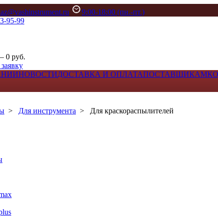
kaz@vashinstrument.ru
9:00-18:00 (пн.-пт.)
33-95-99
– 0 руб.
 заявку
АНИИ
НОВОСТИ
ДОСТАВКА И ОПЛАТА
ПОСТАВЩИКАМ
К
лы
>
Для инструмента
>
Для краскораспылителей
ы
max
lus