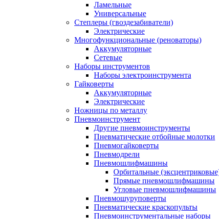
Ламельные
Универсальные
Степлеры (гвоздезабиватели)
Электрические
Многофункциональные (реноваторы)
Аккумуляторные
Сетевые
Наборы инструментов
Наборы электроинструмента
Гайковерты
Аккумуляторные
Электрические
Ножницы по металлу
Пневмоинструмент
Другие пневмоинструменты
Пневматические отбойные молотки
Пневмогайковерты
Пневмодрели
Пневмошлифмашины
Орбитальные (эксцентриковы
Прямые пневмошлифмашины
Угловые пневмошлифмашины
Пневмошуруповерты
Пневматические краскопульты
Пневмоинструментальные наборы