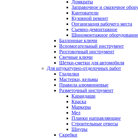
Домкраты
Заправочное и смазочное обор
Кантователи
Кузовной ремонт
Организация рабочего места
Съемно-демонтажное
Шиномонтажное оборудовани
Баллонные ключи
Вспомогательный инструмент
Рихтовочный инструмент
Свечные ключи
Щетки-сметки для автомобиля
Для штукатурно-отделочных работ
Гладилки
Мастерки, кельмы
Правила алюминиевые
Разметочный инструмент
Карандаши
Краска
Маркеры
Мел
Планки направляющие
Строительные отвесы
Шнуры
Скребки