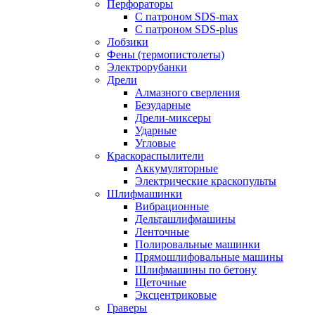
Перфораторы
С патроном SDS-max
С патроном SDS-plus
Лобзики
Фены (термопистолеты)
Электрорубанки
Дрели
Алмазного сверления
Безударные
Дрели-миксеры
Ударные
Угловые
Краскораспылители
Аккумуляторные
Электрические краскопульты
Шлифмашинки
Вибрационные
Дельташлифмашины
Ленточные
Полировальные машинки
Прямошлифовальные машины
Шлифмашины по бетону
Щеточные
Эксцентриковые
Граверы