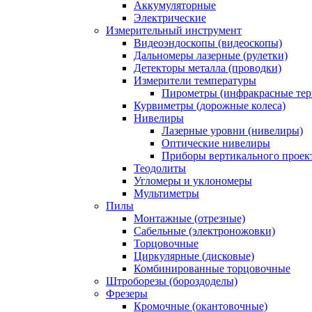
Аккумуляторные
Электрические
Измерительный инструмент
Видеоэндоскопы (видеоскопы)
Дальномеры лазерные (рулетки)
Детекторы металла (проводки)
Измерители температуры
Пирометры (инфракрасные те
Курвиметры (дорожные колеса)
Нивелиры
Лазерные уровни (нивелиры)
Оптические нивелиры
Приборы вертикального проек
Теодолиты
Угломеры и уклономеры
Мультиметры
Пилы
Монтажные (отрезные)
Сабельные (электроножовки)
Торцовочные
Циркулярные (дисковые)
Комбинированные торцовочные
Штроборезы (бороздоделы)
Фрезеры
Кромочные (окантовочные)