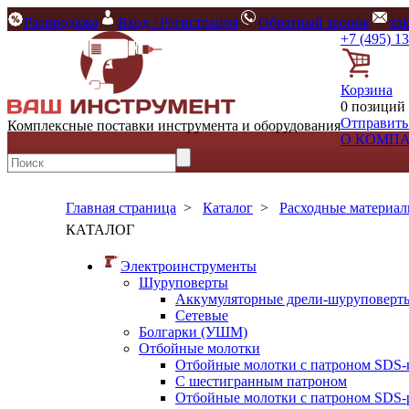
Распродажа
Вход / Регистрация
Обратный звонок
za
+7 (495) 1
Корзина
0 позиций 
Отправить
Комплексные поставки инструмента и оборудования
О КОМП
Главная страница
>
Каталог
>
Расходные материа
КАТАЛОГ
Электроинструменты
Шуруповерты
Аккумуляторные дрели-шуруповерт
Сетевые
Болгарки (УШМ)
Отбойные молотки
Отбойные молотки с патроном SDS-
С шестигранным патроном
Отбойные молотки с патроном SDS-p