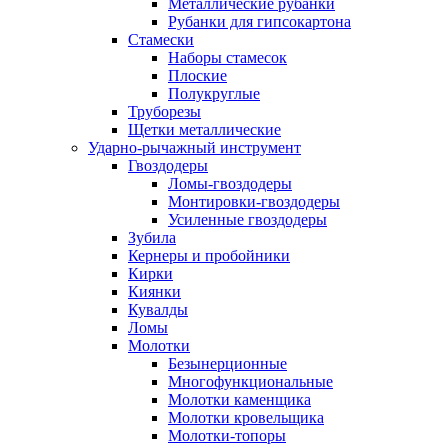
Металлические рубанки
Рубанки для гипсокартона
Стамески
Наборы стамесок
Плоские
Полукруглые
Труборезы
Щетки металлические
Ударно-рычажный инструмент
Гвоздодеры
Ломы-гвоздодеры
Монтировки-гвоздодеры
Усиленные гвоздодеры
Зубила
Кернеры и пробойники
Кирки
Киянки
Кувалды
Ломы
Молотки
Безынерционные
Многофункциональные
Молотки каменщика
Молотки кровельщика
Молотки-топоры