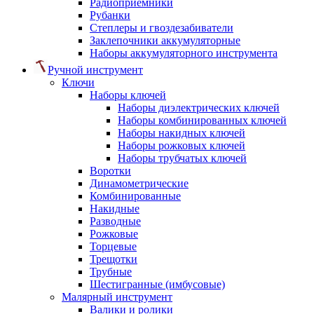
Радиоприемники
Рубанки
Степлеры и гвоздезабиватели
Заклепочники аккумуляторные
Наборы аккумуляторного инструмента
Ручной инструмент
Ключи
Наборы ключей
Наборы диэлектрических ключей
Наборы комбинированных ключей
Наборы накидных ключей
Наборы рожковых ключей
Наборы трубчатых ключей
Воротки
Динамометрические
Комбинированные
Накидные
Разводные
Рожковые
Торцевые
Трещотки
Трубные
Шестигранные (имбусовые)
Малярный инструмент
Валики и ролики