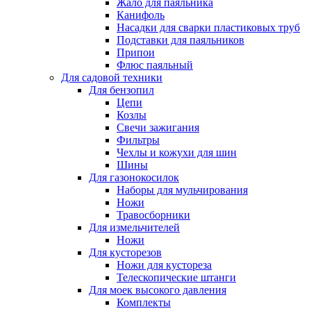
Жало для паяльника
Канифоль
Насадки для сварки пластиковых труб
Подставки для паяльников
Припои
Флюс паяльный
Для садовой техники
Для бензопил
Цепи
Козлы
Свечи зажигания
Фильтры
Чехлы и кожухи для шин
Шины
Для газонокосилок
Наборы для мульчирования
Ножи
Травосборники
Для измельчителей
Ножи
Для кусторезов
Ножи для кустореза
Телескопические штанги
Для моек высокого давления
Комплекты