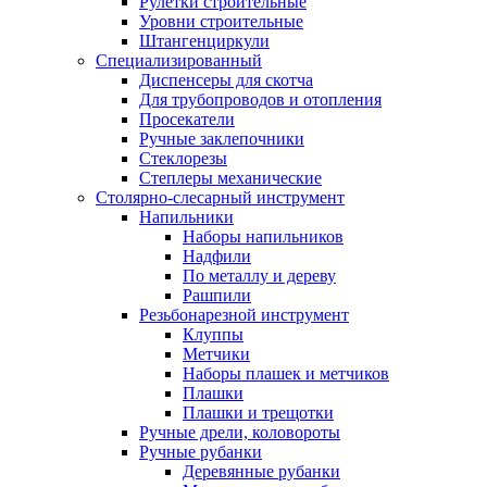
Рулетки строительные
Уровни строительные
Штангенциркули
Специализированный
Диспенсеры для скотча
Для трубопроводов и отопления
Просекатели
Ручные заклепочники
Стеклорезы
Степлеры механические
Столярно-слесарный инструмент
Напильники
Наборы напильников
Надфили
По металлу и дереву
Рашпили
Резьбонарезной инструмент
Клуппы
Метчики
Наборы плашек и метчиков
Плашки
Плашки и трещотки
Ручные дрели, коловороты
Ручные рубанки
Деревянные рубанки