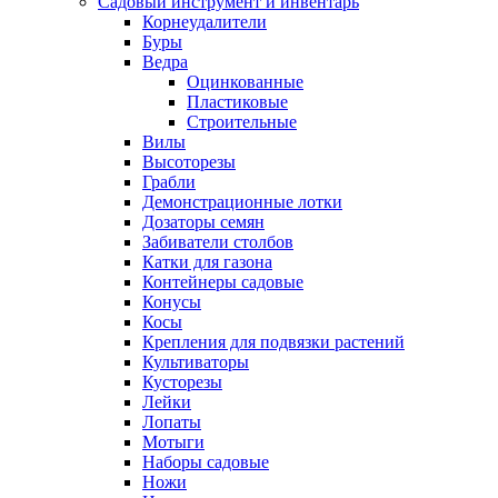
Садовый инструмент и инвентарь
Корнеудалители
Буры
Ведра
Оцинкованные
Пластиковые
Строительные
Вилы
Высоторезы
Грабли
Демонстрационные лотки
Дозаторы семян
Забиватели столбов
Катки для газона
Контейнеры садовые
Конусы
Косы
Крепления для подвязки растений
Культиваторы
Кусторезы
Лейки
Лопаты
Мотыги
Наборы садовые
Ножи