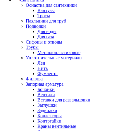
Оснастка для сантехники
Вантузы
Тросы
Паяльники для труб
Подводки
Для воды
Для газа
Сифоны и отводы
Трубы
Металлопластиковые
Уплотнительные материалы
Лен
Нить
Фумлента
Фильтра
Запорная арматура
Бочонки
Вентили
Вставки для развальцовки
Заглушки
Задвижки
Коллекторы
Контргайки
Краны вентильные