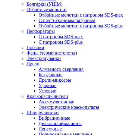
Болгарки (УШМ)
Отбойные молотки
Отбойные молотки с патроном SDS-max
С шестигранным патроном
Отбойные молотки с патроном SDS-plus
Перфораторы
С патроном SDS-max
С патроном SDS-plus
Лобзики
Фены (термопистолеты)
Электрорубанки
Дрели
Алмазного сверления
Безударные
Дрели-миксеры
Ударные
Угловые
Краскораспылители
Аккумуляторные
Электрические краскопульты
Шлифмашинки
Вибрационные
Дельташлифмашины
Ленточные
Полировальные машинки