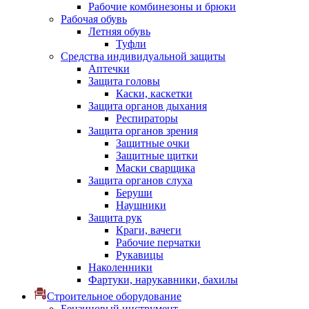
Рабочие комбинезоны и брюки
Рабочая обувь
Летняя обувь
Туфли
Средства индивидуальной защиты
Аптечки
Защита головы
Каски, каскетки
Защита органов дыхания
Респираторы
Защита органов зрения
Защитные очки
Защитные щитки
Маски сварщика
Защита органов слуха
Беруши
Наушники
Защита рук
Краги, вачеги
Рабочие перчатки
Рукавицы
Наколенники
Фартуки, нарукавники, бахилы
Строительное оборудование
Бензиновый инструмент