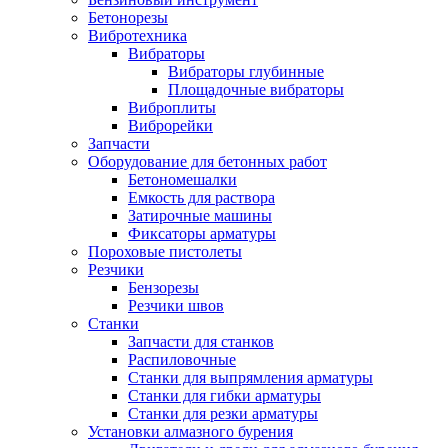
Бетонорезы
Вибротехника
Вибраторы
Вибраторы глубинные
Площадочные вибраторы
Виброплиты
Виброрейки
Запчасти
Оборудование для бетонных работ
Бетономешалки
Емкость для раствора
Затирочные машины
Фиксаторы арматуры
Пороховые пистолеты
Резчики
Бензорезы
Резчики швов
Станки
Запчасти для станков
Распиловочные
Станки для выпрямления арматуры
Станки для гибки арматуры
Станки для резки арматуры
Установки алмазного бурения