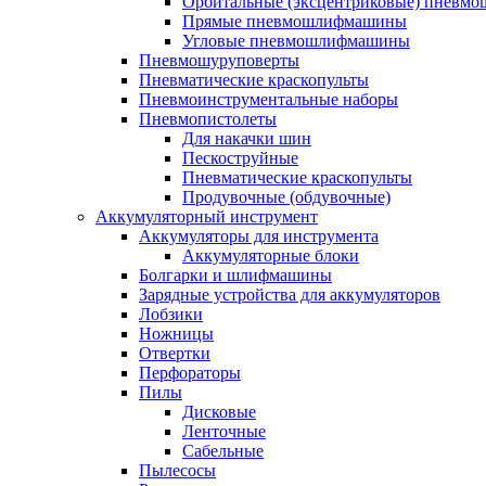
Орбитальные (эксцентриковые) пнев
Прямые пневмошлифмашины
Угловые пневмошлифмашины
Пневмошуруповерты
Пневматические краскопульты
Пневмоинструментальные наборы
Пневмопистолеты
Для накачки шин
Пескоструйные
Пневматические краскопульты
Продувочные (обдувочные)
Аккумуляторный инструмент
Аккумуляторы для инструмента
Аккумуляторные блоки
Болгарки и шлифмашины
Зарядные устройства для аккумуляторов
Лобзики
Ножницы
Отвертки
Перфораторы
Пилы
Дисковые
Ленточные
Сабельные
Пылесосы