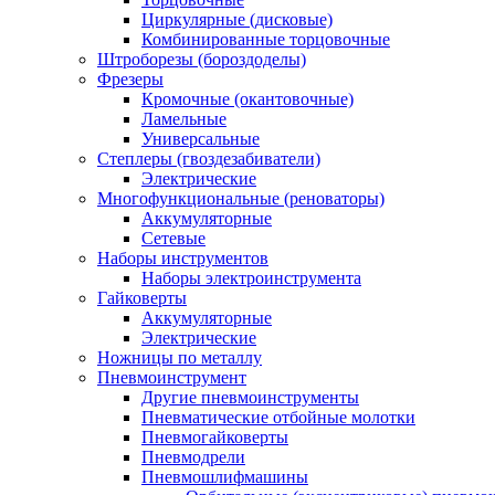
Циркулярные (дисковые)
Комбинированные торцовочные
Штроборезы (бороздоделы)
Фрезеры
Кромочные (окантовочные)
Ламельные
Универсальные
Степлеры (гвоздезабиватели)
Электрические
Многофункциональные (реноваторы)
Аккумуляторные
Сетевые
Наборы инструментов
Наборы электроинструмента
Гайковерты
Аккумуляторные
Электрические
Ножницы по металлу
Пневмоинструмент
Другие пневмоинструменты
Пневматические отбойные молотки
Пневмогайковерты
Пневмодрели
Пневмошлифмашины