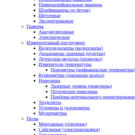
Прямошлифовальные машины
Шлифмашины по бетону
Щеточные
Эксцентриковые
Граверы
Аккумуляторные
Электрические
Измерительный инструмент
Видеоэндоскопы (видеоскопы)
Дальномеры лазерные (рулетки)
Детекторы металла (проводки)
Измерители температуры
Пирометры (инфракрасные термометры
Курвиметры (дорожные колеса)
Нивелиры
Лазерные уровни (нивелиры)
Оптические нивелиры
Приборы вертикального проектировани
Теодолиты
Угломеры и уклономеры
Мультиметры
Пилы
Монтажные (отрезные)
Сабельные (электроножовки)
Торцовочные