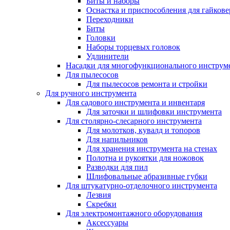
Биты и наборы
Оснастка и приспособления для гайкове
Переходники
Биты
Головки
Наборы торцевых головок
Удлинители
Насадки для многофункционального инструм
Для пылесосов
Для пылесосов ремонта и стройки
Для ручного инструмента
Для садового инструмента и инвентаря
Для заточки и шлифовки инструмента
Для столярно-слесарного инструмента
Для молотков, кувалд и топоров
Для напильников
Для хранения инструмента на стенах
Полотна и рукоятки для ножовок
Разводки для пил
Шлифовальные абразивные губки
Для штукатурно-отделочного инструмента
Лезвия
Скребки
Для электромонтажного оборудования
Аксессуары