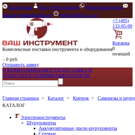
Распродажа
Вход / Регистрация
Обратный звонок
zakaz@vashinstrument.ru
9:00-18:00 (пн.-пт.)
+7 (495)
133-95-99
Корзина
0
Комплексные поставки инструмента и оборудования
позиций
– 0 руб.
Отправить заявку
О КОМПАНИИ
НОВОСТИ
ДОСТАВКА И
ОПЛАТА
ПОСТАВЩИКАМ
КОНТАКТЫ
Главная страница
>
Каталог
>
Крепеж
>
Саморезы и шур
КАТАЛОГ
Электроинструменты
Шуруповерты
Аккумуляторные дрели-шуруповерты
Сетевые