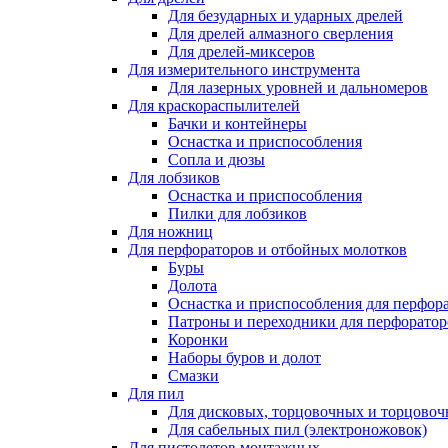
Для безударных и ударных дрелей
Для дрелей алмазного сверления
Для дрелей-миксеров
Для измерительного инструмента
Для лазерных уровней и дальномеров
Для краскораспылителей
Бачки и контейнеры
Оснастка и приспособления
Сопла и дюзы
Для лобзиков
Оснастка и приспособления
Пилки для лобзиков
Для ножниц
Для перфораторов и отбойных молотков
Буры
Долота
Оснастка и приспособления для перфор
Патроны и переходники для перфоратор
Коронки
Наборы буров и долот
Смазки
Для пил
Для дисковых, торцовочных и торцово
Для сабельных пил (электроножовок)
Для пистолетов монтажных