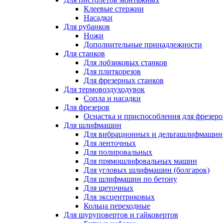
Клеевые стержни
Насадки
Для рубанков
Ножи
Дополнительные принадлежности
Для станков
Для лобзиковых станков
Для плиткорезов
Для фрезерных станков
Для термовоздуходувок
Сопла и насадки
Для фрезеров
Оснастка и приспособления для фрезеро
Для шлифмашин
Для вибрационных и дельташлифмашин
Для ленточных
Для полировальных
Для прямошлифовальных машин
Для угловых шлифмашин (болгарок)
Для шлифмашин по бетону
Для щеточных
Для эксцентриковых
Кольца переходные
Для шуруповертов и гайковертов