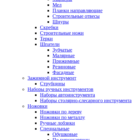
Мел
Планки направляющие
Строительные отвесы
Шнуры
Скребки
Строительные ножи
Терки
Шпатели
Зубчатые
Малярные
Прижимные
Резиновые
Фасадные
Зажимной инструмент
Струбцины
Наборы ручных инструментов
Наборы автоинструмента
Наборы столярно-слесарного инструмента
Ножовки
Ножовки по дереву
Ножовки по металлу
Ручные лобзики
Специальные
Обушковые
По гипсокартону