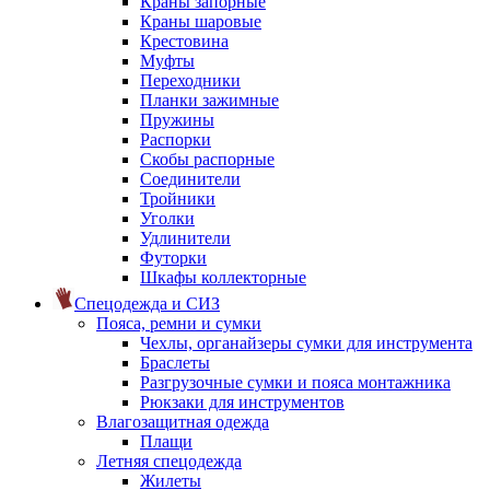
Краны запорные
Краны шаровые
Крестовина
Муфты
Переходники
Планки зажимные
Пружины
Распорки
Скобы распорные
Соединители
Тройники
Уголки
Удлинители
Футорки
Шкафы коллекторные
Спецодежда и СИЗ
Пояса, ремни и сумки
Чехлы, органайзеры сумки для инструмента
Браслеты
Разгрузочные сумки и пояса монтажника
Рюкзаки для инструментов
Влагозащитная одежда
Плащи
Летняя спецодежда
Жилеты