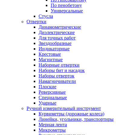
По пенобетону
Универсальные
Стусла
Отвертки
Динамометрические
Диэлектрические
Для точных работ
Звездообразные
Индикаторные
Крестовые
Магнитные
Наборные отвертки
Наборы бит и насадок
Наборы отверток
Намагничиватели
Плоские
Реверсивные
Специальные
Ударные
Ручной измерительный инструмент
Курвиметры (дорожные колеса)
Линейки, угольники, транспортиры
Мерная лента
Микрометры