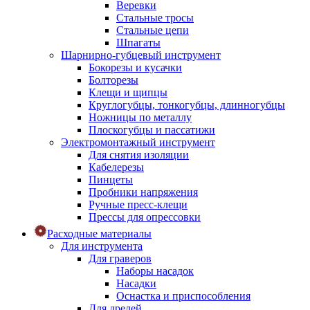
Веревки
Стальные тросы
Стальные цепи
Шпагаты
Шарнирно-губцевый инструмент
Бокорезы и кусачки
Болторезы
Клещи и щипцы
Круглогубцы, тонкогубцы, длинногубцы
Ножницы по металлу
Плоскогубцы и пассатижи
Электромонтажный инструмент
Для снятия изоляции
Кабелерезы
Пинцеты
Пробники напряжения
Ручные пресс-клещи
Прессы для опрессовки
Расходные материалы
Для инструмента
Для граверов
Наборы насадок
Насадки
Оснастка и приспособления
Для дрелей