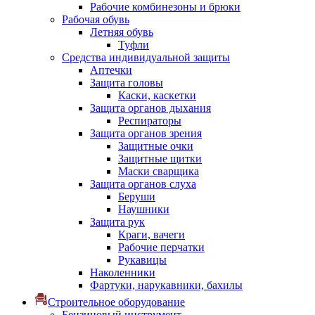
Рабочие комбинезоны и брюки
Рабочая обувь
Летняя обувь
Туфли
Средства индивидуальной защиты
Аптечки
Защита головы
Каски, каскетки
Защита органов дыхания
Респираторы
Защита органов зрения
Защитные очки
Защитные щитки
Маски сварщика
Защита органов слуха
Беруши
Наушники
Защита рук
Краги, вачеги
Рабочие перчатки
Рукавицы
Наколенники
Фартуки, нарукавники, бахилы
Строительное оборудование
Бензиновый инструмент