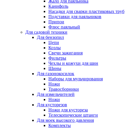
Жало для паяльника
Канифоль
Насадки для сварки пластиковых труб
Подставки для паяльников
Припои
Флюс паяльный
Для садовой техники
Для бензопил
Цепи
Козлы
Свечи зажигания
Фильтры
Чехлы и кожухи для шин
Шины
Для газонокосилок
Наборы для мульчирования
Ножи
Травосборники
Для измельчителей
Ножи
Для кусторезов
Ножи для кустореза
Телескопические штанги
Для моек высокого давления
Комплекты