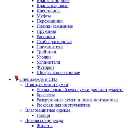
Краны запорные
Краны шаровые
Крестовина
Муфты
Переходники
Планки зажимные
Пружины
Распорки
Скобы распорные
Соединители
Тройники
Уголки
Удлинители
Футорки
Шкафы коллекторные
Спецодежда и СИЗ
Пояса, ремни и сумки
Чехлы, органайзеры сумки для инструмента
Браслеты
Разгрузочные сумки и пояса монтажника
Рюкзаки для инструментов
Влагозащитная одежда
Плащи
Летняя спецодежда
Жилеты