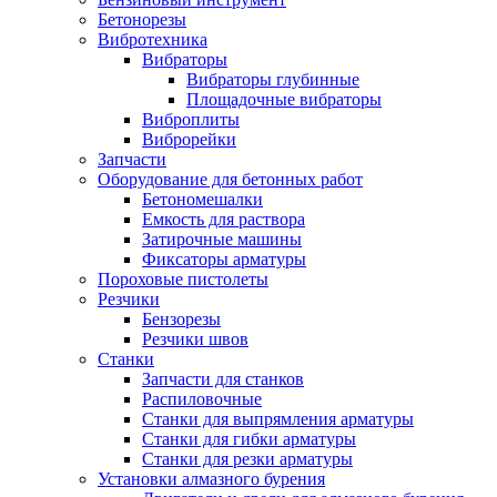
Бетонорезы
Вибротехника
Вибраторы
Вибраторы глубинные
Площадочные вибраторы
Виброплиты
Виброрейки
Запчасти
Оборудование для бетонных работ
Бетономешалки
Емкость для раствора
Затирочные машины
Фиксаторы арматуры
Пороховые пистолеты
Резчики
Бензорезы
Резчики швов
Станки
Запчасти для станков
Распиловочные
Станки для выпрямления арматуры
Станки для гибки арматуры
Станки для резки арматуры
Установки алмазного бурения