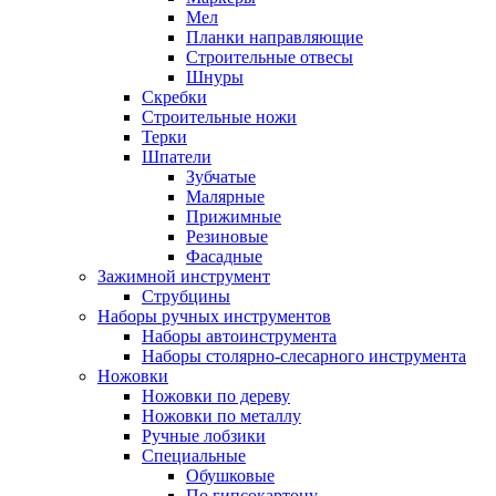
Мел
Планки направляющие
Строительные отвесы
Шнуры
Скребки
Строительные ножи
Терки
Шпатели
Зубчатые
Малярные
Прижимные
Резиновые
Фасадные
Зажимной инструмент
Струбцины
Наборы ручных инструментов
Наборы автоинструмента
Наборы столярно-слесарного инструмента
Ножовки
Ножовки по дереву
Ножовки по металлу
Ручные лобзики
Специальные
Обушковые
По гипсокартону