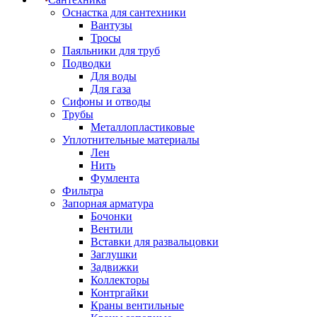
Оснастка для сантехники
Вантузы
Тросы
Паяльники для труб
Подводки
Для воды
Для газа
Сифоны и отводы
Трубы
Металлопластиковые
Уплотнительные материалы
Лен
Нить
Фумлента
Фильтра
Запорная арматура
Бочонки
Вентили
Вставки для развальцовки
Заглушки
Задвижки
Коллекторы
Контргайки
Краны вентильные