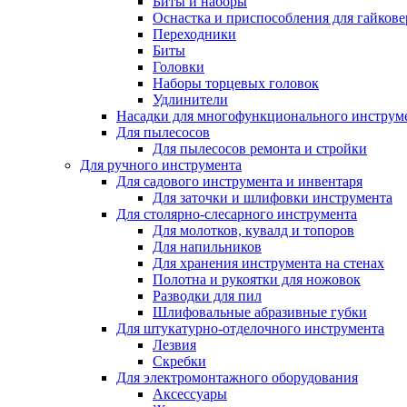
Биты и наборы
Оснастка и приспособления для гайкове
Переходники
Биты
Головки
Наборы торцевых головок
Удлинители
Насадки для многофункционального инструм
Для пылесосов
Для пылесосов ремонта и стройки
Для ручного инструмента
Для садового инструмента и инвентаря
Для заточки и шлифовки инструмента
Для столярно-слесарного инструмента
Для молотков, кувалд и топоров
Для напильников
Для хранения инструмента на стенах
Полотна и рукоятки для ножовок
Разводки для пил
Шлифовальные абразивные губки
Для штукатурно-отделочного инструмента
Лезвия
Скребки
Для электромонтажного оборудования
Аксессуары