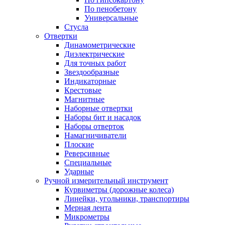
По пенобетону
Универсальные
Стусла
Отвертки
Динамометрические
Диэлектрические
Для точных работ
Звездообразные
Индикаторные
Крестовые
Магнитные
Наборные отвертки
Наборы бит и насадок
Наборы отверток
Намагничиватели
Плоские
Реверсивные
Специальные
Ударные
Ручной измерительный инструмент
Курвиметры (дорожные колеса)
Линейки, угольники, транспортиры
Мерная лента
Микрометры