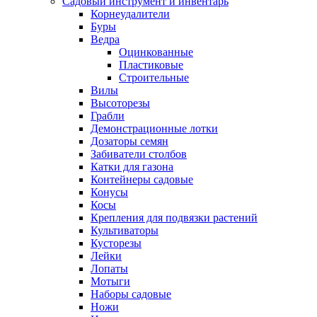
Садовый инструмент и инвентарь
Корнеудалители
Буры
Ведра
Оцинкованные
Пластиковые
Строительные
Вилы
Высоторезы
Грабли
Демонстрационные лотки
Дозаторы семян
Забиватели столбов
Катки для газона
Контейнеры садовые
Конусы
Косы
Крепления для подвязки растений
Культиваторы
Кусторезы
Лейки
Лопаты
Мотыги
Наборы садовые
Ножи