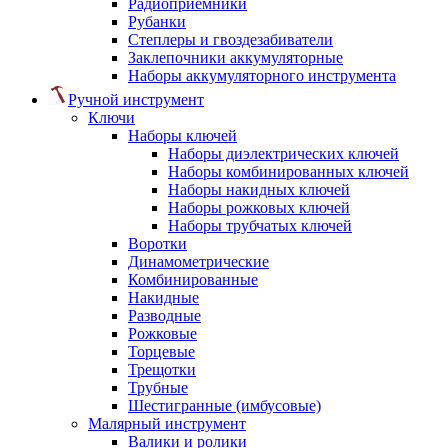
Радиоприемники
Рубанки
Степлеры и гвоздезабиватели
Заклепочники аккумуляторные
Наборы аккумуляторного инструмента
Ручной инструмент
Ключи
Наборы ключей
Наборы диэлектрических ключей
Наборы комбинированных ключей
Наборы накидных ключей
Наборы рожковых ключей
Наборы трубчатых ключей
Воротки
Динамометрические
Комбинированные
Накидные
Разводные
Рожковые
Торцевые
Трещотки
Трубные
Шестигранные (имбусовые)
Малярный инструмент
Валики и ролики