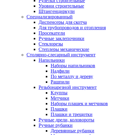
Рулетки строительные
Уровни строительные
Штангенциркули
Специализированный
Диспенсеры для скотча
Для трубопроводов и отопления
Просекатели
Ручные заклепочники
Стеклорезы
Степлеры механические
Столярно-слесарный инструмент
Напильники
Наборы напильников
Надфили
По металлу и дереву
Рашпили
Резьбонарезной инструмент
Клуппы
Метчики
Наборы плашек и метчиков
Плашки
Плашки и трещотки
Ручные дрели, коловороты
Ручные рубанки
Деревянные рубанки