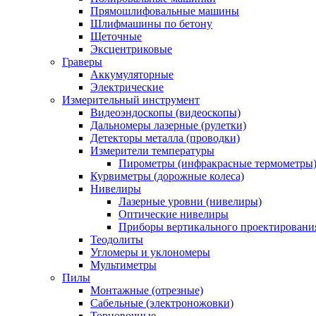
Прямошлифовальные машины
Шлифмашины по бетону
Щеточные
Эксцентриковые
Граверы
Аккумуляторные
Электрические
Измерительный инструмент
Видеоэндоскопы (видеоскопы)
Дальномеры лазерные (рулетки)
Детекторы металла (проводки)
Измерители температуры
Пирометры (инфракрасные термометры
Курвиметры (дорожные колеса)
Нивелиры
Лазерные уровни (нивелиры)
Оптические нивелиры
Приборы вертикального проектировани
Теодолиты
Угломеры и уклономеры
Мультиметры
Пилы
Монтажные (отрезные)
Сабельные (электроножовки)
Торцовочные