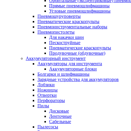
Орбитальные (эксцентриковые) пнев
Прямые пневмошлифмашины
Угловые пневмошлифмашины
Пневмошуруповерты
Пневматические краскопульты
Пневмоинструментальные наборы
Пневмопистолеты
Для накачки шин
Пескоструйные
Пневматические краскопульты
Продувочные (обдувочные)
Аккумуляторный инструмент
Аккумуляторы для инструмента
Аккумуляторные блоки
Болгарки и шлифмашины
Зарядные устройства для аккумуляторов
Лобзики
Ножницы
Отвертки
Перфораторы
Пилы
Дисковые
Ленточные
Сабельные
Пылесосы