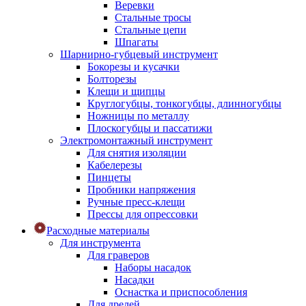
Веревки
Стальные тросы
Стальные цепи
Шпагаты
Шарнирно-губцевый инструмент
Бокорезы и кусачки
Болторезы
Клещи и щипцы
Круглогубцы, тонкогубцы, длинногубцы
Ножницы по металлу
Плоскогубцы и пассатижи
Электромонтажный инструмент
Для снятия изоляции
Кабелерезы
Пинцеты
Пробники напряжения
Ручные пресс-клещи
Прессы для опрессовки
Расходные материалы
Для инструмента
Для граверов
Наборы насадок
Насадки
Оснастка и приспособления
Для дрелей