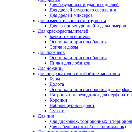
Для безударных и ударных дрелей
Для дрелей алмазного сверления
Для дрелей-миксеров
Для измерительного инструмента
Для лазерных уровней и дальномеров
Для краскораспылителей
Бачки и контейнеры
Оснастка и приспособления
Сопла и дюзы
Для лобзиков
Оснастка и приспособления
Пилки для лобзиков
Для ножниц
Для перфораторов и отбойных молотков
Буры
Долота
Оснастка и приспособления для перфор
Патроны и переходники для перфоратор
Коронки
Наборы буров и долот
Смазки
Для пил
Для дисковых, торцовочных и торцово
Для сабельных пил (электроножовок)
Для пистолетов монтажных