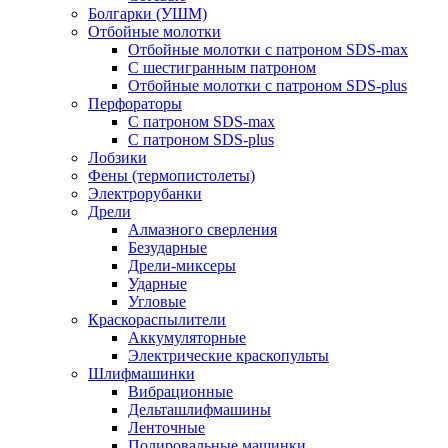
Болгарки (УШМ)
Отбойные молотки
Отбойные молотки с патроном SDS-max
С шестигранным патроном
Отбойные молотки с патроном SDS-plus
Перфораторы
С патроном SDS-max
С патроном SDS-plus
Лобзики
Фены (термопистолеты)
Электрорубанки
Дрели
Алмазного сверления
Безударные
Дрели-миксеры
Ударные
Угловые
Краскораспылители
Аккумуляторные
Электрические краскопульты
Шлифмашинки
Вибрационные
Дельташлифмашины
Ленточные
Полировальные машинки