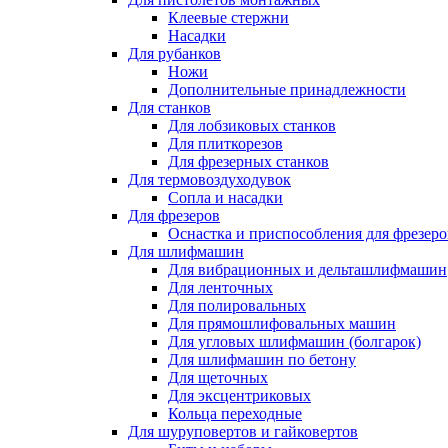
Клеевые стержни
Насадки
Для рубанков
Ножи
Дополнительные принадлежности
Для станков
Для лобзиковых станков
Для плиткорезов
Для фрезерных станков
Для термовоздуходувок
Сопла и насадки
Для фрезеров
Оснастка и приспособления для фрезеро
Для шлифмашин
Для вибрационных и дельташлифмашин
Для ленточных
Для полировальных
Для прямошлифовальных машин
Для угловых шлифмашин (болгарок)
Для шлифмашин по бетону
Для щеточных
Для эксцентриковых
Кольца переходные
Для шуруповертов и гайковертов