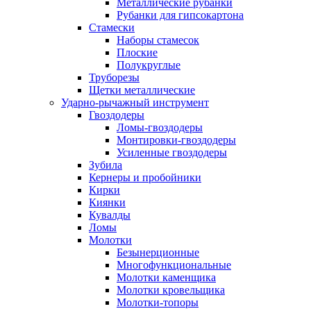
Металлические рубанки
Рубанки для гипсокартона
Стамески
Наборы стамесок
Плоские
Полукруглые
Труборезы
Щетки металлические
Ударно-рычажный инструмент
Гвоздодеры
Ломы-гвоздодеры
Монтировки-гвоздодеры
Усиленные гвоздодеры
Зубила
Кернеры и пробойники
Кирки
Киянки
Кувалды
Ломы
Молотки
Безынерционные
Многофункциональные
Молотки каменщика
Молотки кровельщика
Молотки-топоры