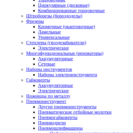
Циркулярные (дисковые)
Комбинированные торцовочные
Штроборезы (бороздоделы)
Фрезеры
Кромочные (окантовочные)
Ламельные
Универсальные
Степлеры (гвоздезабиватели)
Электрические
Многофункциональные (реноваторы)
Аккумуляторные
Сетевые
Наборы инструментов
Наборы электроинструмента
Гайковерты
Аккумуляторные
Электрические
Ножницы по металлу
Пневмоинструмент
Другие пневмоинструменты
Пневматические отбойные молотки
Пневмогайковерты
Пневмодрели
Пневмошлифмашины