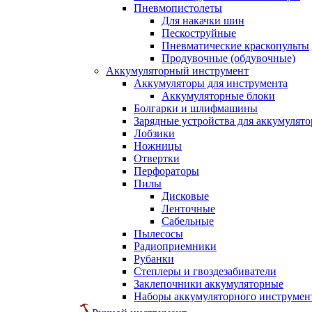
Пневмопистолеты
Для накачки шин
Пескоструйные
Пневматические краскопульты
Продувочные (обдувочные)
Аккумуляторный инструмент
Аккумуляторы для инструмента
Аккумуляторные блоки
Болгарки и шлифмашины
Зарядные устройства для аккумулято
Лобзики
Ножницы
Отвертки
Перфораторы
Пилы
Дисковые
Ленточные
Сабельные
Пылесосы
Радиоприемники
Рубанки
Степлеры и гвоздезабиватели
Заклепочники аккумуляторные
Наборы аккумуляторного инструмен