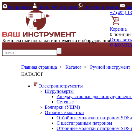
Распродажа
Вход / Регистрация
Обратный звонок
za
+7 (495) 1
Корзина
0 позиций 
Отправить
Комплексные поставки инструмента и оборудования
О КОМП
Главная страница
>
Каталог
>
Ручной инструмент
КАТАЛОГ
Электроинструменты
Шуруповерты
Аккумуляторные дрели-шуруповерт
Сетевые
Болгарки (УШМ)
Отбойные молотки
Отбойные молотки с патроном SDS-
С шестигранным патроном
Отбойные молотки с патроном SDS-p