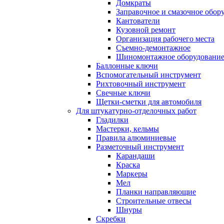
Домкраты
Заправочное и смазочное обор
Кантователи
Кузовной ремонт
Организация рабочего места
Съемно-демонтажное
Шиномонтажное оборудовани
Баллонные ключи
Вспомогательный инструмент
Рихтовочный инструмент
Свечные ключи
Щетки-сметки для автомобиля
Для штукатурно-отделочных работ
Гладилки
Мастерки, кельмы
Правила алюминиевые
Разметочный инструмент
Карандаши
Краска
Маркеры
Мел
Планки направляющие
Строительные отвесы
Шнуры
Скребки