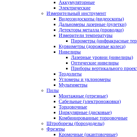
Аккумуляторные
Электрические
Измерительный инструмент
Видеоэндоскопы (видеоскопы)
Дальномеры лазерные (рулетки)
Детекторы металла (проводки)
Измерители температуры
Пирометры (инфракрасные те
Курвиметры (дорожные колеса)
Нивелиры
Лазерные уровни (нивелиры)
Оптические нивелиры
Приборы вертикального проек
Теодолиты
Угломеры и уклономеры
Мультиметры
Пилы
Монтажные (отрезные)
Сабельные (электроножовки)
Торцовочные
Циркулярные (дисковые)
Комбинированные торцовочные
Штроборезы (бороздоделы)
Фрезеры
Кромочные (окантовочные)