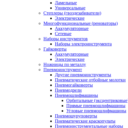
Ламельные
Универсальные
Степлеры (гвоздезабиватели)
Электрические
Многофункциональные (реноваторы)
Аккумуляторные
Сетевые
Наборы инструментов
Наборы электроинструмента
Гайковерты
Аккумуляторные
Электрические
Ножницы по металлу
Пневмоинструмент
Другие пневмоинструменты
Пневматические отбойные молотки
Пневмогайковерты
Пневмодрели
Пневмошлифмашины
Орбитальные (эксцентриковы
Прямые пневмошлифмашины
Угловые пневмошлифмашины
Пневмошуруповерты
Пневматические краскопульты
Пневмоинструментальные наборы