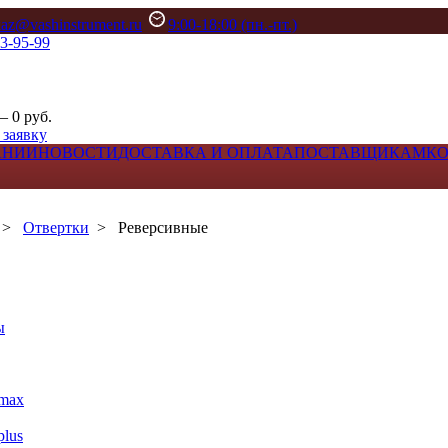
kaz@vashinstrument.ru
9:00-18:00 (пн.-пт.)
33-95-99
– 0 руб.
 заявку
АНИИ
НОВОСТИ
ДОСТАВКА И ОПЛАТА
ПОСТАВЩИКАМ
К
>
Отвертки
>
Реверсивные
ы
max
lus