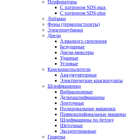
Перфораторы
С патроном SDS-max
С патроном SDS-plus
Лобзики
Фены (термопистолеты)
Электрорубанки
Дрели
Алмазного сверления
Безударные
Дрели-миксеры
Ударные
Угловые
Краскораспылители
Аккумуляторные
Электрические краскопульты
Шлифмашинки
Вибрационные
Дельташлифмашины
Ленточные
Полировальные машинки
Прямошлифовальные машины
Шлифмашины по бетону
Щеточные
Эксцентриковые
Граверы