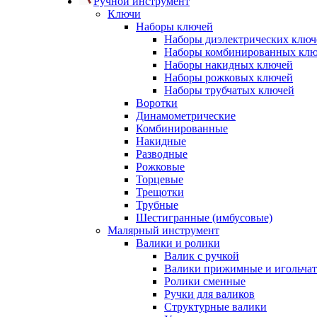
Ручной инструмент
Ключи
Наборы ключей
Наборы диэлектрических ключ
Наборы комбинированных кл
Наборы накидных ключей
Наборы рожковых ключей
Наборы трубчатых ключей
Воротки
Динамометрические
Комбинированные
Накидные
Разводные
Рожковые
Торцевые
Трещотки
Трубные
Шестигранные (имбусовые)
Малярный инструмент
Валики и ролики
Валик с ручкой
Валики прижимные и игольча
Ролики сменные
Ручки для валиков
Структурные валики