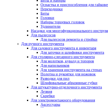
Биты и наборы
Оснастка и приспособления для гайкове
Переходники
Биты
Головки
Наборы торцевых головок
Удлинители
Насадки для многофункционального инструм
Для пылесосов
Для пылесосов ремонта и стройки
Для ручного инструмента
Для садового инструмента и инвентаря
Для заточки и шлифовки инструмента
Для столярно-слесарного инструмента
Для молотков, кувалд и топоров
Для напильников
Для хранения инструмента на стенах
Полотна и рукоятки для ножовок
Разводки для пил
Шлифовальные абразивные губки
Для штукатурно-отделочного инструмента
Лезвия
Скребки
Для электромонтажного оборудования
Аксессуары