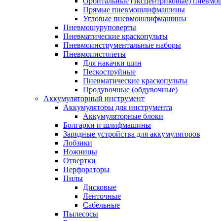
Орбитальные (эксцентриковые) пнев
Прямые пневмошлифмашины
Угловые пневмошлифмашины
Пневмошуруповерты
Пневматические краскопульты
Пневмоинструментальные наборы
Пневмопистолеты
Для накачки шин
Пескоструйные
Пневматические краскопульты
Продувочные (обдувочные)
Аккумуляторный инструмент
Аккумуляторы для инструмента
Аккумуляторные блоки
Болгарки и шлифмашины
Зарядные устройства для аккумуляторов
Лобзики
Ножницы
Отвертки
Перфораторы
Пилы
Дисковые
Ленточные
Сабельные
Пылесосы