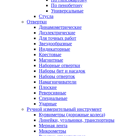
По пенобетону
Универсальные
Стусла
Отвертки
Динамометрические
Диэлектрические
Для точных работ
Звездообразные
Индикаторные
Крестовые
Магнитные
Наборные отвертки
Наборы бит и насадок
Наборы отверток
Намагничиватели
Плоские
Реверсивные
Специальные
Ударные
Ручной измерительный инструмент
Курвиметры (дорожные колеса)
Линейки, угольники, транспортиры
Мерная лента
Микрометры