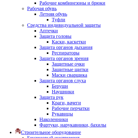
Рабочие комбинезоны и брюки
Рабочая обувь
Летняя обувь
Туфли
Средства индивидуальной защиты
Аптечки
Защита головы
Каски, каскетки
Защита органов дыхания
Респираторы
Защита органов зрения
Защитные очки
Защитные щитки
Маски сварщика
Защита органов слуха
Беруши
Наушники
Защита рук
Краги, вачеги
Рабочие перчатки
Рукавицы
Наколенники
Фартуки, нарукавники, бахилы
Строительное оборудование
Бензиновый инструмент