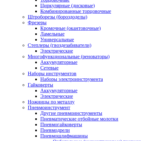
Циркулярные (дисковые)
Комбинированные торцовочные
Штроборезы (бороздоделы)
Фрезеры
Кромочные (окантовочные)
Ламельные
Универсальные
Степлеры (гвоздезабиватели)
Электрические
Многофункциональные (реноваторы)
Аккумуляторные
Сетевые
Наборы инструментов
Наборы электроинструмента
Гайковерты
Аккумуляторные
Электрические
Ножницы по металлу
Пневмоинструмент
Другие пневмоинструменты
Пневматические отбойные молотки
Пневмогайковерты
Пневмодрели
Пневмошлифмашины