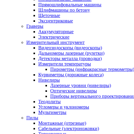
Прямошлифовальные машины
Шлифмашины по бетону
Щеточные
Эксцентриковые
Граверы
Аккумуляторные
Электрические
Измерительный инструмент
Видеоэндоскопы (видеоскопы)
Дальномеры лазерные (рулетки)
Детекторы металла (проводки)
Измерители температуры
Пирометры (инфракрасные термометры
Курвиметры (дорожные колеса)
Нивелиры
Лазерные уровни (нивелиры)
Оптические нивелиры
Приборы вертикального проектировани
Теодолиты
Угломеры и уклономеры
Мультиметры
Пилы
Монтажные (отрезные)
Сабельные (электроножовки)
Торцовочные