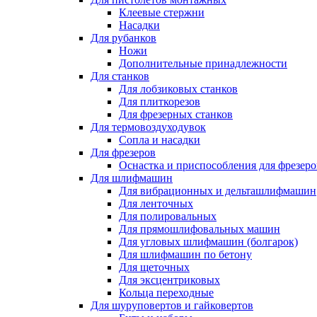
Клеевые стержни
Насадки
Для рубанков
Ножи
Дополнительные принадлежности
Для станков
Для лобзиковых станков
Для плиткорезов
Для фрезерных станков
Для термовоздуходувок
Сопла и насадки
Для фрезеров
Оснастка и приспособления для фрезеро
Для шлифмашин
Для вибрационных и дельташлифмашин
Для ленточных
Для полировальных
Для прямошлифовальных машин
Для угловых шлифмашин (болгарок)
Для шлифмашин по бетону
Для щеточных
Для эксцентриковых
Кольца переходные
Для шуруповертов и гайковертов