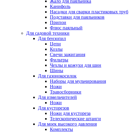
Жало для паяльника
Канифоль
Насадки для сварки пластиковых труб
Подставки для паяльников
Припои
Флюс паяльный
Для садовой техники
Для бензопил
Цепи
Козлы
Свечи зажигания
Фильтры
Чехлы и кожухи для шин
Шины
Для газонокосилок
Наборы для мульчирования
Ножи
Травосборники
Для измельчителей
Ножи
Для кусторезов
Ножи для кустореза
Телескопические штанги
Для моек высокого давления
Комплекты