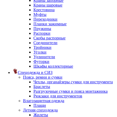
Краны запорные
Краны шаровые
Крестовина
Муфты
Переходники
Планки зажимные
Пружины
Распорки
Скобы распорные
Соединители
Тройники
Уголки
Удлинители
Футорки
Шкафы коллекторные
Спецодежда и СИЗ
Пояса, ремни и сумки
Чехлы, органайзеры сумки для инструмента
Браслеты
Разгрузочные сумки и пояса монтажника
Рюкзаки для инструментов
Влагозащитная одежда
Плащи
Летняя спецодежда
Жилеты