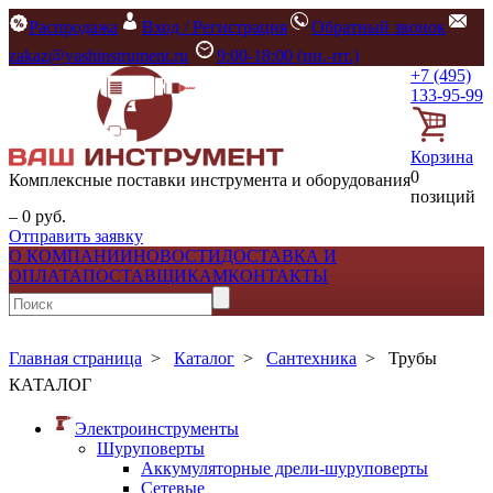
Распродажа
Вход / Регистрация
Обратный звонок
zakaz@vashinstrument.ru
9:00-18:00 (пн.-пт.)
+7 (495)
133-95-99
Корзина
0
Комплексные поставки инструмента и оборудования
позиций
– 0 руб.
Отправить заявку
О КОМПАНИИ
НОВОСТИ
ДОСТАВКА И
ОПЛАТА
ПОСТАВЩИКАМ
КОНТАКТЫ
Главная страница
>
Каталог
>
Сантехника
>
Трубы
КАТАЛОГ
Электроинструменты
Шуруповерты
Аккумуляторные дрели-шуруповерты
Сетевые