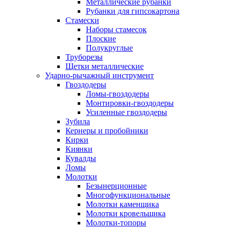
Металлические рубанки
Рубанки для гипсокартона
Стамески
Наборы стамесок
Плоские
Полукруглые
Труборезы
Щетки металлические
Ударно-рычажный инструмент
Гвоздодеры
Ломы-гвоздодеры
Монтировки-гвоздодеры
Усиленные гвоздодеры
Зубила
Кернеры и пробойники
Кирки
Киянки
Кувалды
Ломы
Молотки
Безынерционные
Многофункциональные
Молотки каменщика
Молотки кровельщика
Молотки-топоры