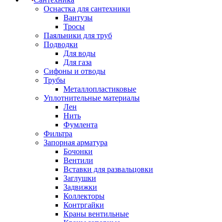
Оснастка для сантехники
Вантузы
Тросы
Паяльники для труб
Подводки
Для воды
Для газа
Сифоны и отводы
Трубы
Металлопластиковые
Уплотнительные материалы
Лен
Нить
Фумлента
Фильтра
Запорная арматура
Бочонки
Вентили
Вставки для развальцовки
Заглушки
Задвижки
Коллекторы
Контргайки
Краны вентильные