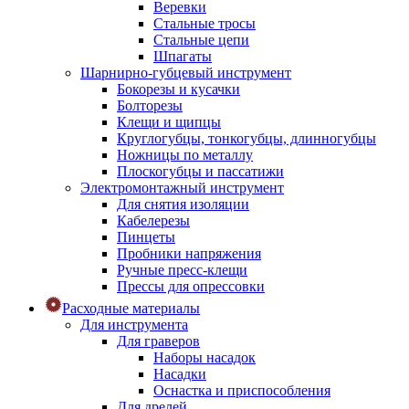
Веревки
Стальные тросы
Стальные цепи
Шпагаты
Шарнирно-губцевый инструмент
Бокорезы и кусачки
Болторезы
Клещи и щипцы
Круглогубцы, тонкогубцы, длинногубцы
Ножницы по металлу
Плоскогубцы и пассатижи
Электромонтажный инструмент
Для снятия изоляции
Кабелерезы
Пинцеты
Пробники напряжения
Ручные пресс-клещи
Прессы для опрессовки
Расходные материалы
Для инструмента
Для граверов
Наборы насадок
Насадки
Оснастка и приспособления
Для дрелей