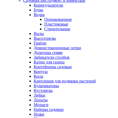
Садовый инструмент и инвентарь
Корнеудалители
Буры
Ведра
Оцинкованные
Пластиковые
Строительные
Вилы
Высоторезы
Грабли
Демонстрационные лотки
Дозаторы семян
Забиватели столбов
Катки для газона
Контейнеры садовые
Конусы
Косы
Крепления для подвязки растений
Культиваторы
Кусторезы
Лейки
Лопаты
Мотыги
Наборы садовые
Ножи