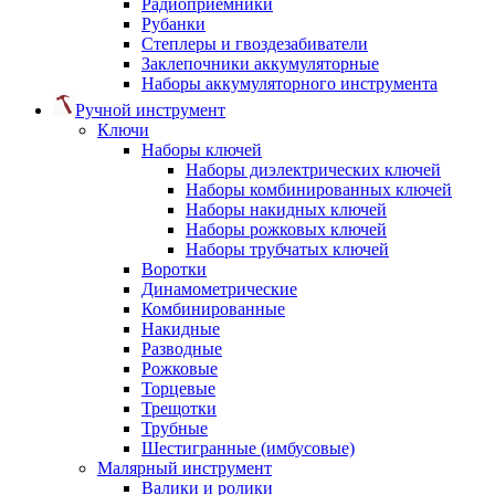
Радиоприемники
Рубанки
Степлеры и гвоздезабиватели
Заклепочники аккумуляторные
Наборы аккумуляторного инструмента
Ручной инструмент
Ключи
Наборы ключей
Наборы диэлектрических ключей
Наборы комбинированных ключей
Наборы накидных ключей
Наборы рожковых ключей
Наборы трубчатых ключей
Воротки
Динамометрические
Комбинированные
Накидные
Разводные
Рожковые
Торцевые
Трещотки
Трубные
Шестигранные (имбусовые)
Малярный инструмент
Валики и ролики