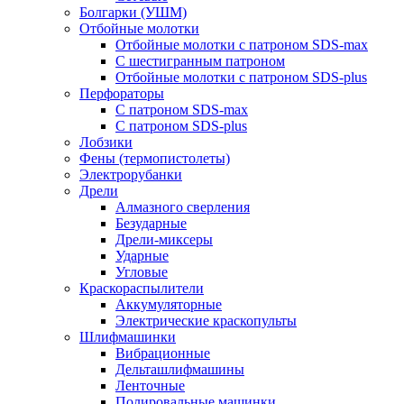
Болгарки (УШМ)
Отбойные молотки
Отбойные молотки с патроном SDS-max
С шестигранным патроном
Отбойные молотки с патроном SDS-plus
Перфораторы
С патроном SDS-max
С патроном SDS-plus
Лобзики
Фены (термопистолеты)
Электрорубанки
Дрели
Алмазного сверления
Безударные
Дрели-миксеры
Ударные
Угловые
Краскораспылители
Аккумуляторные
Электрические краскопульты
Шлифмашинки
Вибрационные
Дельташлифмашины
Ленточные
Полировальные машинки