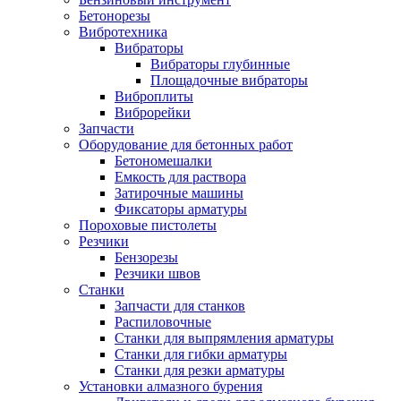
Бетонорезы
Вибротехника
Вибраторы
Вибраторы глубинные
Площадочные вибраторы
Виброплиты
Виброрейки
Запчасти
Оборудование для бетонных работ
Бетономешалки
Емкость для раствора
Затирочные машины
Фиксаторы арматуры
Пороховые пистолеты
Резчики
Бензорезы
Резчики швов
Станки
Запчасти для станков
Распиловочные
Станки для выпрямления арматуры
Станки для гибки арматуры
Станки для резки арматуры
Установки алмазного бурения