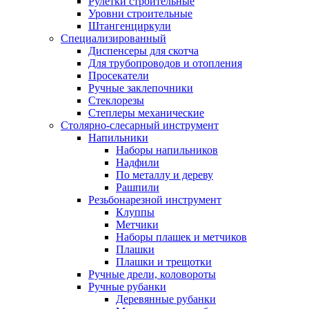
Рулетки строительные
Уровни строительные
Штангенциркули
Специализированный
Диспенсеры для скотча
Для трубопроводов и отопления
Просекатели
Ручные заклепочники
Стеклорезы
Степлеры механические
Столярно-слесарный инструмент
Напильники
Наборы напильников
Надфили
По металлу и дереву
Рашпили
Резьбонарезной инструмент
Клуппы
Метчики
Наборы плашек и метчиков
Плашки
Плашки и трещотки
Ручные дрели, коловороты
Ручные рубанки
Деревянные рубанки