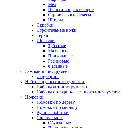
Мел
Планки направляющие
Строительные отвесы
Шнуры
Скребки
Строительные ножи
Терки
Шпатели
Зубчатые
Малярные
Прижимные
Резиновые
Фасадные
Зажимной инструмент
Струбцины
Наборы ручных инструментов
Наборы автоинструмента
Наборы столярно-слесарного инструмента
Ножовки
Ножовки по дереву
Ножовки по металлу
Ручные лобзики
Специальные
Обушковые
По гипсокартону