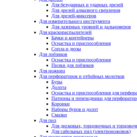
Для безударных и ударных дрелей
Для дрелей алмазного сверления
Для дрелей-миксеров
Для измерительного инструмента
Для лазерных уровней и дальномеров
Для краскораспылителей
Бачки и контейнеры
Оснастка и приспособления
Сопла и дюзы
Для лобзиков
Оснастка и приспособления
Пилки для лобзиков
Для ножниц
Для перфораторов и отбойных молотков
Буры
Долота
Оснастка и приспособления для перфор
Патроны и переходники для перфоратор
Коронки
Наборы буров и долот
Смазки
Для пил
Для дисковых, торцовочных и торцово
Для сабельных пил (электроножовок)
Для пистолетов монтажных