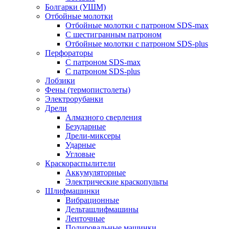
Болгарки (УШМ)
Отбойные молотки
Отбойные молотки с патроном SDS-max
С шестигранным патроном
Отбойные молотки с патроном SDS-plus
Перфораторы
С патроном SDS-max
С патроном SDS-plus
Лобзики
Фены (термопистолеты)
Электрорубанки
Дрели
Алмазного сверления
Безударные
Дрели-миксеры
Ударные
Угловые
Краскораспылители
Аккумуляторные
Электрические краскопульты
Шлифмашинки
Вибрационные
Дельташлифмашины
Ленточные
Полировальные машинки