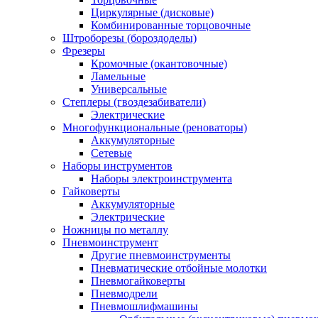
Циркулярные (дисковые)
Комбинированные торцовочные
Штроборезы (бороздоделы)
Фрезеры
Кромочные (окантовочные)
Ламельные
Универсальные
Степлеры (гвоздезабиватели)
Электрические
Многофункциональные (реноваторы)
Аккумуляторные
Сетевые
Наборы инструментов
Наборы электроинструмента
Гайковерты
Аккумуляторные
Электрические
Ножницы по металлу
Пневмоинструмент
Другие пневмоинструменты
Пневматические отбойные молотки
Пневмогайковерты
Пневмодрели
Пневмошлифмашины