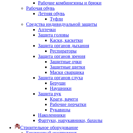
Рабочие комбинезоны и брюки
Рабочая обувь
Летняя обувь
Туфли
Средства индивидуальной защиты
Аптечки
Защита головы
Каски, каскетки
Защита органов дыхания
Респираторы
Защита органов зрения
Защитные очки
Защитные щитки
Маски сварщика
Защита органов слуха
Беруши
Наушники
Защита рук
Краги, вачеги
Рабочие перчатки
Рукавицы
Наколенники
Фартуки, нарукавники, бахилы
Строительное оборудование
Бензиновый инструмент