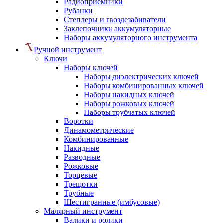
Радиоприемники
Рубанки
Степлеры и гвоздезабиватели
Заклепочники аккумуляторные
Наборы аккумуляторного инструмента
Ручной инструмент
Ключи
Наборы ключей
Наборы диэлектрических ключей
Наборы комбинированных ключей
Наборы накидных ключей
Наборы рожковых ключей
Наборы трубчатых ключей
Воротки
Динамометрические
Комбинированные
Накидные
Разводные
Рожковые
Торцевые
Трещотки
Трубные
Шестигранные (имбусовые)
Малярный инструмент
Валики и ролики