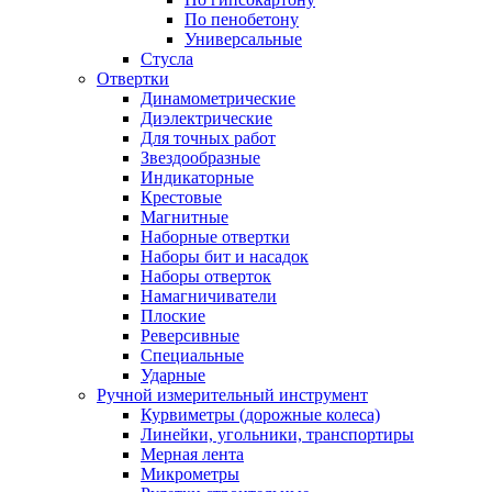
По пенобетону
Универсальные
Стусла
Отвертки
Динамометрические
Диэлектрические
Для точных работ
Звездообразные
Индикаторные
Крестовые
Магнитные
Наборные отвертки
Наборы бит и насадок
Наборы отверток
Намагничиватели
Плоские
Реверсивные
Специальные
Ударные
Ручной измерительный инструмент
Курвиметры (дорожные колеса)
Линейки, угольники, транспортиры
Мерная лента
Микрометры