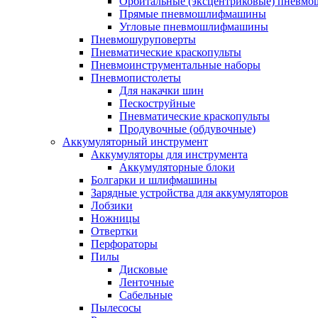
Орбитальные (эксцентриковые) пнев
Прямые пневмошлифмашины
Угловые пневмошлифмашины
Пневмошуруповерты
Пневматические краскопульты
Пневмоинструментальные наборы
Пневмопистолеты
Для накачки шин
Пескоструйные
Пневматические краскопульты
Продувочные (обдувочные)
Аккумуляторный инструмент
Аккумуляторы для инструмента
Аккумуляторные блоки
Болгарки и шлифмашины
Зарядные устройства для аккумуляторов
Лобзики
Ножницы
Отвертки
Перфораторы
Пилы
Дисковые
Ленточные
Сабельные
Пылесосы