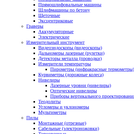
Прямошлифовальные машины
Шлифмашины по бетону
Щеточные
Эксцентриковые
Граверы
Аккумуляторные
Электрические
Измерительный инструмент
Видеоэндоскопы (видеоскопы)
Дальномеры лазерные (рулетки)
Детекторы металла (проводки)
Измерители температуры
Пирометры (инфракрасные термометры
Курвиметры (дорожные колеса)
Нивелиры
Лазерные уровни (нивелиры)
Оптические нивелиры
Приборы вертикального проектировани
Теодолиты
Угломеры и уклономеры
Мультиметры
Пилы
Монтажные (отрезные)
Сабельные (электроножовки)
Торцовочные