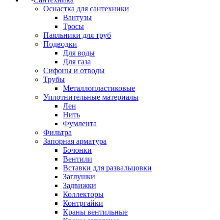
Оснастка для сантехники
Вантузы
Тросы
Паяльники для труб
Подводки
Для воды
Для газа
Сифоны и отводы
Трубы
Металлопластиковые
Уплотнительные материалы
Лен
Нить
Фумлента
Фильтра
Запорная арматура
Бочонки
Вентили
Вставки для развальцовки
Заглушки
Задвижки
Коллекторы
Контргайки
Краны вентильные