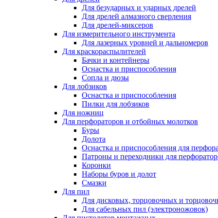
Для безударных и ударных дрелей
Для дрелей алмазного сверления
Для дрелей-миксеров
Для измерительного инструмента
Для лазерных уровней и дальномеров
Для краскораспылителей
Бачки и контейнеры
Оснастка и приспособления
Сопла и дюзы
Для лобзиков
Оснастка и приспособления
Пилки для лобзиков
Для ножниц
Для перфораторов и отбойных молотков
Буры
Долота
Оснастка и приспособления для перфор
Патроны и переходники для перфоратор
Коронки
Наборы буров и долот
Смазки
Для пил
Для дисковых, торцовочных и торцово
Для сабельных пил (электроножовок)
Для пистолетов монтажных