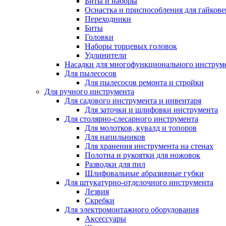
Биты и наборы
Оснастка и приспособления для гайкове
Переходники
Биты
Головки
Наборы торцевых головок
Удлинители
Насадки для многофункционального инструм
Для пылесосов
Для пылесосов ремонта и стройки
Для ручного инструмента
Для садового инструмента и инвентаря
Для заточки и шлифовки инструмента
Для столярно-слесарного инструмента
Для молотков, кувалд и топоров
Для напильников
Для хранения инструмента на стенах
Полотна и рукоятки для ножовок
Разводки для пил
Шлифовальные абразивные губки
Для штукатурно-отделочного инструмента
Лезвия
Скребки
Для электромонтажного оборудования
Аксессуары