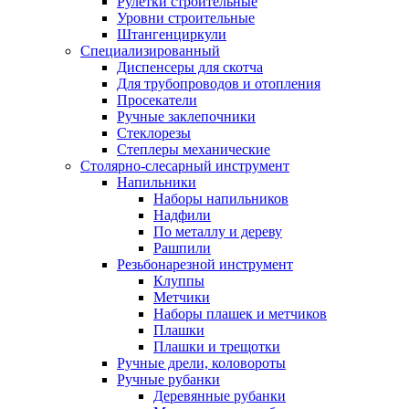
Рулетки строительные
Уровни строительные
Штангенциркули
Специализированный
Диспенсеры для скотча
Для трубопроводов и отопления
Просекатели
Ручные заклепочники
Стеклорезы
Степлеры механические
Столярно-слесарный инструмент
Напильники
Наборы напильников
Надфили
По металлу и дереву
Рашпили
Резьбонарезной инструмент
Клуппы
Метчики
Наборы плашек и метчиков
Плашки
Плашки и трещотки
Ручные дрели, коловороты
Ручные рубанки
Деревянные рубанки