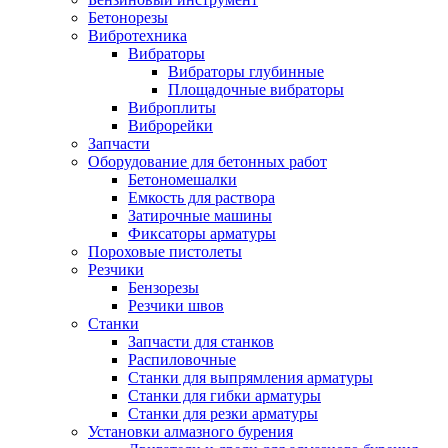
Бетонорезы
Вибротехника
Вибраторы
Вибраторы глубинные
Площадочные вибраторы
Виброплиты
Виброрейки
Запчасти
Оборудование для бетонных работ
Бетономешалки
Емкость для раствора
Затирочные машины
Фиксаторы арматуры
Пороховые пистолеты
Резчики
Бензорезы
Резчики швов
Станки
Запчасти для станков
Распиловочные
Станки для выпрямления арматуры
Станки для гибки арматуры
Станки для резки арматуры
Установки алмазного бурения