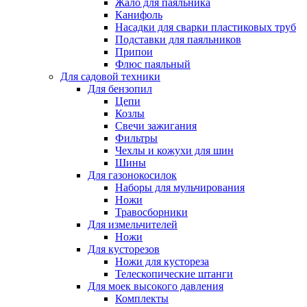
Жало для паяльника
Канифоль
Насадки для сварки пластиковых труб
Подставки для паяльников
Припои
Флюс паяльный
Для садовой техники
Для бензопил
Цепи
Козлы
Свечи зажигания
Фильтры
Чехлы и кожухи для шин
Шины
Для газонокосилок
Наборы для мульчирования
Ножи
Травосборники
Для измельчителей
Ножи
Для кусторезов
Ножи для кустореза
Телескопические штанги
Для моек высокого давления
Комплекты