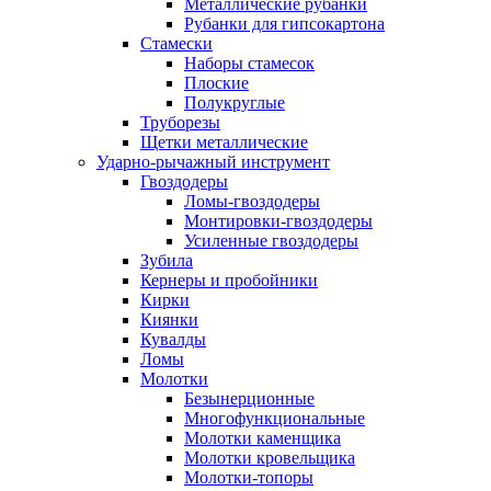
Металлические рубанки
Рубанки для гипсокартона
Стамески
Наборы стамесок
Плоские
Полукруглые
Труборезы
Щетки металлические
Ударно-рычажный инструмент
Гвоздодеры
Ломы-гвоздодеры
Монтировки-гвоздодеры
Усиленные гвоздодеры
Зубила
Кернеры и пробойники
Кирки
Киянки
Кувалды
Ломы
Молотки
Безынерционные
Многофункциональные
Молотки каменщика
Молотки кровельщика
Молотки-топоры