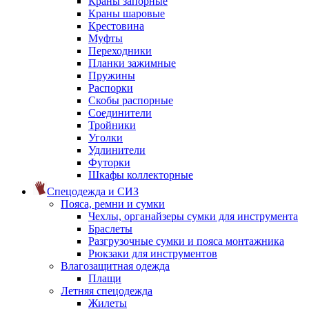
Краны запорные
Краны шаровые
Крестовина
Муфты
Переходники
Планки зажимные
Пружины
Распорки
Скобы распорные
Соединители
Тройники
Уголки
Удлинители
Футорки
Шкафы коллекторные
Спецодежда и СИЗ
Пояса, ремни и сумки
Чехлы, органайзеры сумки для инструмента
Браслеты
Разгрузочные сумки и пояса монтажника
Рюкзаки для инструментов
Влагозащитная одежда
Плащи
Летняя спецодежда
Жилеты