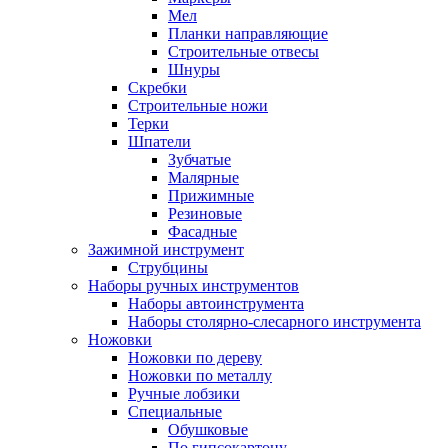
Мел
Планки направляющие
Строительные отвесы
Шнуры
Скребки
Строительные ножи
Терки
Шпатели
Зубчатые
Малярные
Прижимные
Резиновые
Фасадные
Зажимной инструмент
Струбцины
Наборы ручных инструментов
Наборы автоинструмента
Наборы столярно-слесарного инструмента
Ножовки
Ножовки по дереву
Ножовки по металлу
Ручные лобзики
Специальные
Обушковые
По гипсокартону