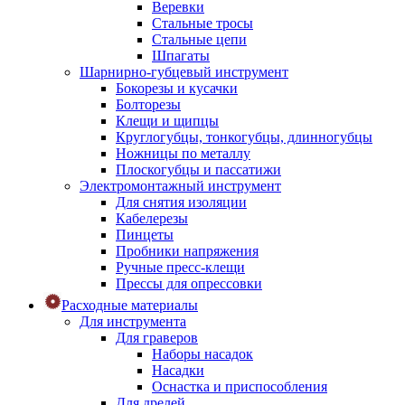
Веревки
Стальные тросы
Стальные цепи
Шпагаты
Шарнирно-губцевый инструмент
Бокорезы и кусачки
Болторезы
Клещи и щипцы
Круглогубцы, тонкогубцы, длинногубцы
Ножницы по металлу
Плоскогубцы и пассатижи
Электромонтажный инструмент
Для снятия изоляции
Кабелерезы
Пинцеты
Пробники напряжения
Ручные пресс-клещи
Прессы для опрессовки
Расходные материалы
Для инструмента
Для граверов
Наборы насадок
Насадки
Оснастка и приспособления
Для дрелей