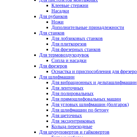
Клеевые стержни
Насадки
Для рубанков
Ножи
Дополнительные принадлежности
Для станков
Для лобзиковых станков
Для плиткорезов
Для фрезерных станков
Для термовоздуходувок
Сопла и насадки
Для фрезеров
Оснастка и приспособления для фрезеро
Для шлифмашин
Для вибрационных и дельташлифмашин
Для ленточных
Для полировальных
Для прямошлифовальных машин
Для угловых шлифмашин (болгарок)
Для шлифмашин по бетону
Для щеточных
Для эксцентриковых
Кольца переходные
Для шуруповертов и гайковертов