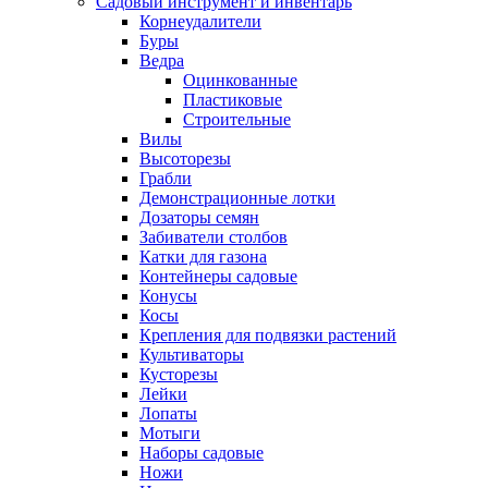
Садовый инструмент и инвентарь
Корнеудалители
Буры
Ведра
Оцинкованные
Пластиковые
Строительные
Вилы
Высоторезы
Грабли
Демонстрационные лотки
Дозаторы семян
Забиватели столбов
Катки для газона
Контейнеры садовые
Конусы
Косы
Крепления для подвязки растений
Культиваторы
Кусторезы
Лейки
Лопаты
Мотыги
Наборы садовые
Ножи