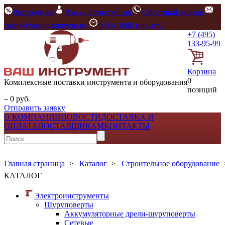
Распродажа
Вход / Регистрация
Обратный звонок
zakaz@vashinstrument.ru
9:00-18:00 (пн.-пт.)
+7 (495)
133-95-99
Корзина
0
Комплексные поставки инструмента и оборудования
позиций
– 0 руб.
Отправить заявку
О КОМПАНИИ
НОВОСТИ
ДОСТАВКА И
ОПЛАТА
ПОСТАВЩИКАМ
КОНТАКТЫ
Главная страница
>
Каталог
>
Строительное оборудование
КАТАЛОГ
Электроинструменты
Шуруповерты
Аккумуляторные дрели-шуруповерты
Сетевые