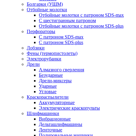
Болгарки (УШМ)
Отбойные молотки
Отбойные молотки с патроном SDS-max
С шестигранным патроном
Отбойные молотки с патроном SDS-plus
Перфораторы
С патроном SDS-max
С патроном SDS-plus
Лобзики
Фены (термопистолеты)
Электрорубанки
Дрели
Алмазного сверления
Безударные
Дрели-миксеры
Ударные
Угловые
Краскораспылители
Аккумуляторные
Электрические краскопульты
Шлифмашинки
Вибрационные
Дельташлифмашины
Ленточные
Полировальные машинки