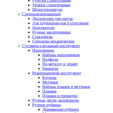
Рулетки строительные
Уровни строительные
Штангенциркули
Специализированный
Диспенсеры для скотча
Для трубопроводов и отопления
Просекатели
Ручные заклепочники
Стеклорезы
Степлеры механические
Столярно-слесарный инструмент
Напильники
Наборы напильников
Надфили
По металлу и дереву
Рашпили
Резьбонарезной инструмент
Клуппы
Метчики
Наборы плашек и метчиков
Плашки
Плашки и трещотки
Ручные дрели, коловороты
Ручные рубанки
Деревянные рубанки