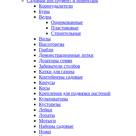
Садовый инструмент и инвентарь
Корнеудалители
Буры
Ведра
Оцинкованные
Пластиковые
Строительные
Вилы
Высоторезы
Грабли
Демонстрационные лотки
Дозаторы семян
Забиватели столбов
Катки для газона
Контейнеры садовые
Конусы
Косы
Крепления для подвязки растений
Культиваторы
Кусторезы
Лейки
Лопаты
Мотыги
Наборы садовые
Ножи