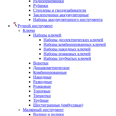
Радиоприемники
Рубанки
Степлеры и гвоздезабиватели
Заклепочники аккумуляторные
Наборы аккумуляторного инструмента
Ручной инструмент
Ключи
Наборы ключей
Наборы диэлектрических ключей
Наборы комбинированных ключей
Наборы накидных ключей
Наборы рожковых ключей
Наборы трубчатых ключей
Воротки
Динамометрические
Комбинированные
Накидные
Разводные
Рожковые
Торцевые
Трещотки
Трубные
Шестигранные (имбусовые)
Малярный инструмент
Валики и ролики