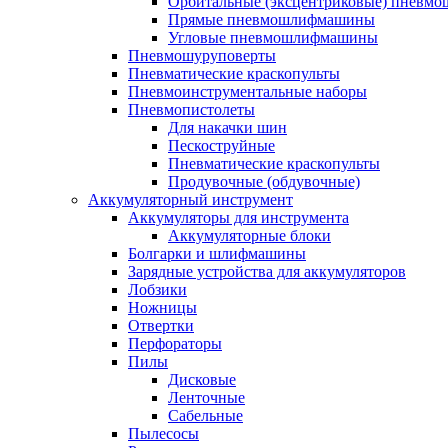
Орбитальные (эксцентриковые) пнев
Прямые пневмошлифмашины
Угловые пневмошлифмашины
Пневмошуруповерты
Пневматические краскопульты
Пневмоинструментальные наборы
Пневмопистолеты
Для накачки шин
Пескоструйные
Пневматические краскопульты
Продувочные (обдувочные)
Аккумуляторный инструмент
Аккумуляторы для инструмента
Аккумуляторные блоки
Болгарки и шлифмашины
Зарядные устройства для аккумуляторов
Лобзики
Ножницы
Отвертки
Перфораторы
Пилы
Дисковые
Ленточные
Сабельные
Пылесосы