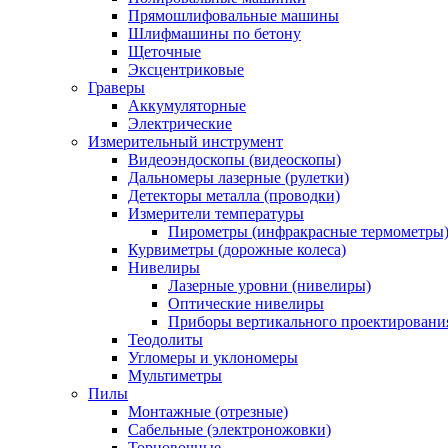
Прямошлифовальные машины
Шлифмашины по бетону
Щеточные
Эксцентриковые
Граверы
Аккумуляторные
Электрические
Измерительный инструмент
Видеоэндоскопы (видеоскопы)
Дальномеры лазерные (рулетки)
Детекторы металла (проводки)
Измерители температуры
Пирометры (инфракрасные термометры
Курвиметры (дорожные колеса)
Нивелиры
Лазерные уровни (нивелиры)
Оптические нивелиры
Приборы вертикального проектировани
Теодолиты
Угломеры и уклономеры
Мультиметры
Пилы
Монтажные (отрезные)
Сабельные (электроножовки)
Торцовочные