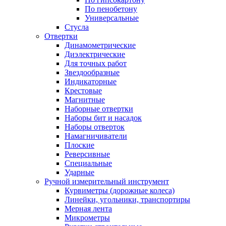
По пенобетону
Универсальные
Стусла
Отвертки
Динамометрические
Диэлектрические
Для точных работ
Звездообразные
Индикаторные
Крестовые
Магнитные
Наборные отвертки
Наборы бит и насадок
Наборы отверток
Намагничиватели
Плоские
Реверсивные
Специальные
Ударные
Ручной измерительный инструмент
Курвиметры (дорожные колеса)
Линейки, угольники, транспортиры
Мерная лента
Микрометры