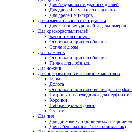
Для безударных и ударных дрелей
Для дрелей алмазного сверления
Для дрелей-миксеров
Для измерительного инструмента
Для лазерных уровней и дальномеров
Для краскораспылителей
Бачки и контейнеры
Оснастка и приспособления
Сопла и дюзы
Для лобзиков
Оснастка и приспособления
Пилки для лобзиков
Для ножниц
Для перфораторов и отбойных молотков
Буры
Долота
Оснастка и приспособления для перфор
Патроны и переходники для перфоратор
Коронки
Наборы буров и долот
Смазки
Для пил
Для дисковых, торцовочных и торцово
Для сабельных пил (электроножовок)
Для пистолетов монтажных