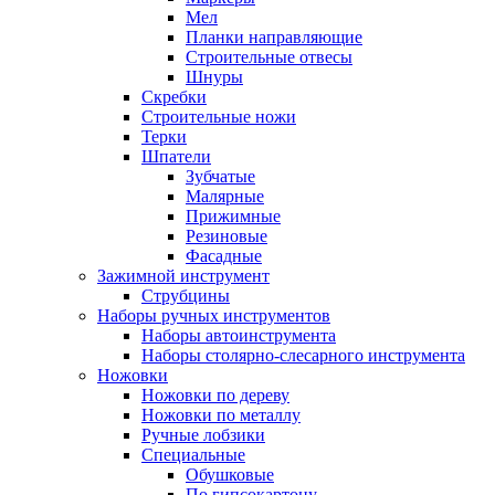
Мел
Планки направляющие
Строительные отвесы
Шнуры
Скребки
Строительные ножи
Терки
Шпатели
Зубчатые
Малярные
Прижимные
Резиновые
Фасадные
Зажимной инструмент
Струбцины
Наборы ручных инструментов
Наборы автоинструмента
Наборы столярно-слесарного инструмента
Ножовки
Ножовки по дереву
Ножовки по металлу
Ручные лобзики
Специальные
Обушковые
По гипсокартону