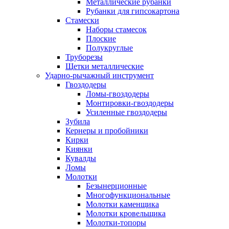
Металлические рубанки
Рубанки для гипсокартона
Стамески
Наборы стамесок
Плоские
Полукруглые
Труборезы
Щетки металлические
Ударно-рычажный инструмент
Гвоздодеры
Ломы-гвоздодеры
Монтировки-гвоздодеры
Усиленные гвоздодеры
Зубила
Кернеры и пробойники
Кирки
Киянки
Кувалды
Ломы
Молотки
Безынерционные
Многофункциональные
Молотки каменщика
Молотки кровельщика
Молотки-топоры