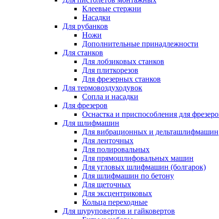
Клеевые стержни
Насадки
Для рубанков
Ножи
Дополнительные принадлежности
Для станков
Для лобзиковых станков
Для плиткорезов
Для фрезерных станков
Для термовоздуходувок
Сопла и насадки
Для фрезеров
Оснастка и приспособления для фрезеро
Для шлифмашин
Для вибрационных и дельташлифмашин
Для ленточных
Для полировальных
Для прямошлифовальных машин
Для угловых шлифмашин (болгарок)
Для шлифмашин по бетону
Для щеточных
Для эксцентриковых
Кольца переходные
Для шуруповертов и гайковертов