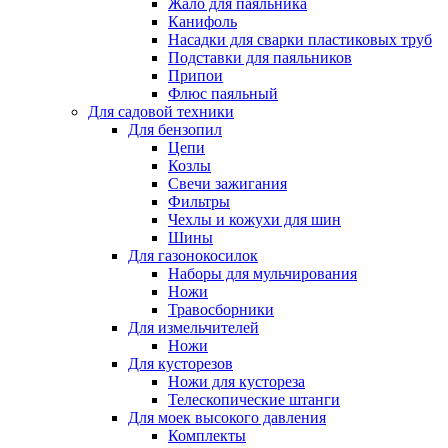
Жало для паяльника
Канифоль
Насадки для сварки пластиковых труб
Подставки для паяльников
Припои
Флюс паяльный
Для садовой техники
Для бензопил
Цепи
Козлы
Свечи зажигания
Фильтры
Чехлы и кожухи для шин
Шины
Для газонокосилок
Наборы для мульчирования
Ножи
Травосборники
Для измельчителей
Ножи
Для кусторезов
Ножи для кустореза
Телескопические штанги
Для моек высокого давления
Комплекты