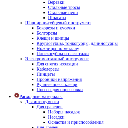
Веревки
Стальные тросы
Стальные цепи
Шпагаты
Шарнирно-губцевый инструмент
Бокорезы и кусачки
Болторезы
Клещи и щипцы
Круглогубцы, тонкогубцы, длинногубцы
Ножницы по металлу
Плоскогубцы и пассатижи
Электромонтажный инструмент
Для снятия изоляции
Кабелерезы
Пинцеты
Пробники напряжения
Ручные пресс-клещи
Прессы для опрессовки
Расходные материалы
Для инструмента
Для граверов
Наборы насадок
Насадки
Оснастка и приспособления
Для дрелей