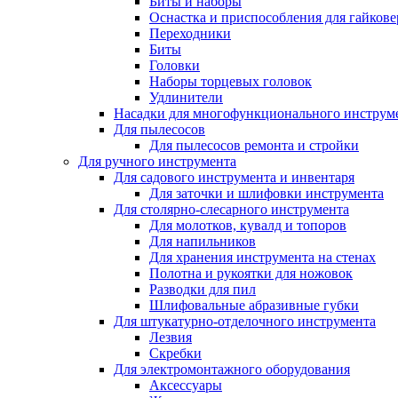
Биты и наборы
Оснастка и приспособления для гайкове
Переходники
Биты
Головки
Наборы торцевых головок
Удлинители
Насадки для многофункционального инструм
Для пылесосов
Для пылесосов ремонта и стройки
Для ручного инструмента
Для садового инструмента и инвентаря
Для заточки и шлифовки инструмента
Для столярно-слесарного инструмента
Для молотков, кувалд и топоров
Для напильников
Для хранения инструмента на стенах
Полотна и рукоятки для ножовок
Разводки для пил
Шлифовальные абразивные губки
Для штукатурно-отделочного инструмента
Лезвия
Скребки
Для электромонтажного оборудования
Аксессуары