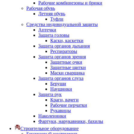
Рабочие комбинезоны и брюки
Рабочая обувь
Летняя обувь
Туфли
Средства индивидуальной защиты
Аптечки
Защита головы
Каски, каскетки
Защита органов дыхания
Респираторы
Защита органов зрения
Защитные очки
Защитные щитки
Маски сварщика
Защита органов слуха
Беруши
Наушники
Защита рук
Краги, вачеги
Рабочие перчатки
Рукавицы
Наколенники
Фартуки, нарукавники, бахилы
Строительное оборудование
Бензиновый инструмент