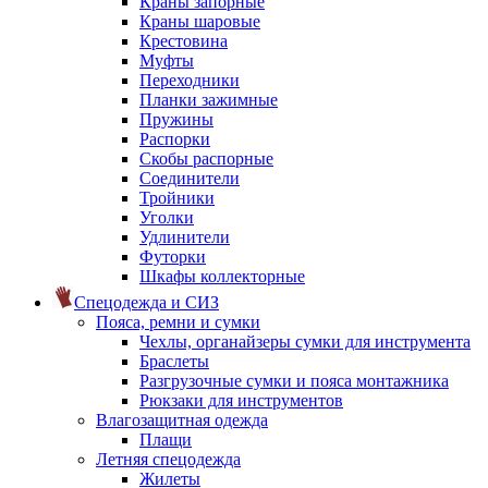
Краны запорные
Краны шаровые
Крестовина
Муфты
Переходники
Планки зажимные
Пружины
Распорки
Скобы распорные
Соединители
Тройники
Уголки
Удлинители
Футорки
Шкафы коллекторные
Спецодежда и СИЗ
Пояса, ремни и сумки
Чехлы, органайзеры сумки для инструмента
Браслеты
Разгрузочные сумки и пояса монтажника
Рюкзаки для инструментов
Влагозащитная одежда
Плащи
Летняя спецодежда
Жилеты