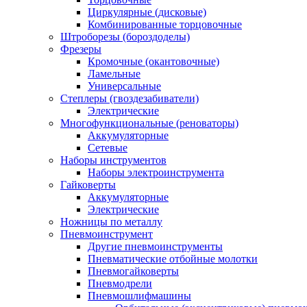
Циркулярные (дисковые)
Комбинированные торцовочные
Штроборезы (бороздоделы)
Фрезеры
Кромочные (окантовочные)
Ламельные
Универсальные
Степлеры (гвоздезабиватели)
Электрические
Многофункциональные (реноваторы)
Аккумуляторные
Сетевые
Наборы инструментов
Наборы электроинструмента
Гайковерты
Аккумуляторные
Электрические
Ножницы по металлу
Пневмоинструмент
Другие пневмоинструменты
Пневматические отбойные молотки
Пневмогайковерты
Пневмодрели
Пневмошлифмашины