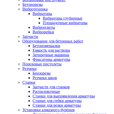
Бетонорезы
Вибротехника
Вибраторы
Вибраторы глубинные
Площадочные вибраторы
Виброплиты
Виброрейки
Запчасти
Оборудование для бетонных работ
Бетономешалки
Емкость для раствора
Затирочные машины
Фиксаторы арматуры
Пороховые пистолеты
Резчики
Бензорезы
Резчики швов
Станки
Запчасти для станков
Распиловочные
Станки для выпрямления арматуры
Станки для гибки арматуры
Станки для резки арматуры
Установки алмазного бурения