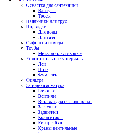
Оснастка для сантехники
Вантузы
Тросы
Паяльники для труб
Подводки
Для воды
Для газа
Сифоны и отводы
Трубы
Металлопластиковые
Уплотнительные материалы
Лен
Нить
Фумлента
Фильтра
Запорная арматура
Бочонки
Вентили
Вставки для развальцовки
Заглушки
Задвижки
Коллекторы
Контргайки
Краны вентильные