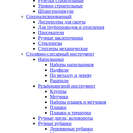
Рулетки строительные
Уровни строительные
Штангенциркули
Специализированный
Диспенсеры для скотча
Для трубопроводов и отопления
Просекатели
Ручные заклепочники
Стеклорезы
Степлеры механические
Столярно-слесарный инструмент
Напильники
Наборы напильников
Надфили
По металлу и дереву
Рашпили
Резьбонарезной инструмент
Клуппы
Метчики
Наборы плашек и метчиков
Плашки
Плашки и трещотки
Ручные дрели, коловороты
Ручные рубанки
Деревянные рубанки