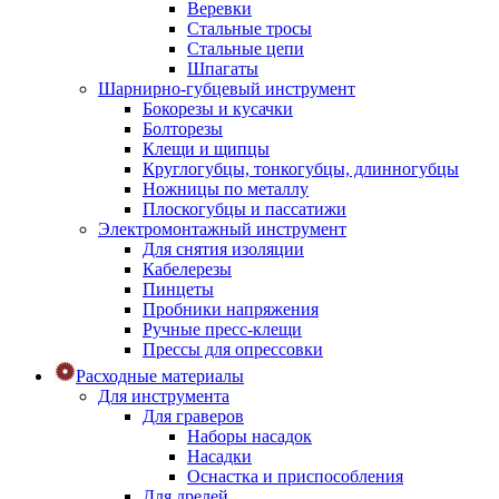
Веревки
Стальные тросы
Стальные цепи
Шпагаты
Шарнирно-губцевый инструмент
Бокорезы и кусачки
Болторезы
Клещи и щипцы
Круглогубцы, тонкогубцы, длинногубцы
Ножницы по металлу
Плоскогубцы и пассатижи
Электромонтажный инструмент
Для снятия изоляции
Кабелерезы
Пинцеты
Пробники напряжения
Ручные пресс-клещи
Прессы для опрессовки
Расходные материалы
Для инструмента
Для граверов
Наборы насадок
Насадки
Оснастка и приспособления
Для дрелей