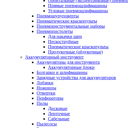
Орбитальные (эксцентриковые) пнев
Прямые пневмошлифмашины
Угловые пневмошлифмашины
Пневмошуруповерты
Пневматические краскопульты
Пневмоинструментальные наборы
Пневмопистолеты
Для накачки шин
Пескоструйные
Пневматические краскопульты
Продувочные (обдувочные)
Аккумуляторный инструмент
Аккумуляторы для инструмента
Аккумуляторные блоки
Болгарки и шлифмашины
Зарядные устройства для аккумуляторов
Лобзики
Ножницы
Отвертки
Перфораторы
Пилы
Дисковые
Ленточные
Сабельные
Пылесосы