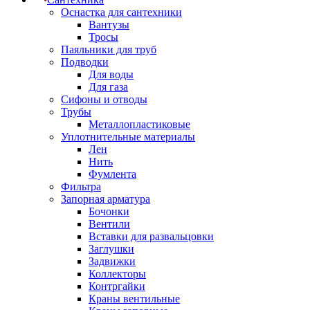
Оснастка для сантехники
Вантузы
Тросы
Паяльники для труб
Подводки
Для воды
Для газа
Сифоны и отводы
Трубы
Металлопластиковые
Уплотнительные материалы
Лен
Нить
Фумлента
Фильтра
Запорная арматура
Бочонки
Вентили
Вставки для развальцовки
Заглушки
Задвижки
Коллекторы
Контргайки
Краны вентильные