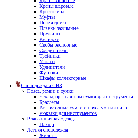
Краны запорные
Краны шаровые
Крестовина
Муфты
Переходники
Планки зажимные
Пружины
Распорки
Скобы распорные
Соединители
Тройники
Уголки
Удлинители
Футорки
Шкафы коллекторные
Спецодежда и СИЗ
Пояса, ремни и сумки
Чехлы, органайзеры сумки для инструмента
Браслеты
Разгрузочные сумки и пояса монтажника
Рюкзаки для инструментов
Влагозащитная одежда
Плащи
Летняя спецодежда
Жилеты