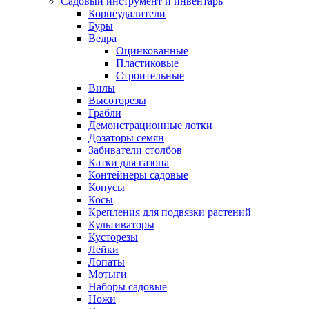
Садовый инструмент и инвентарь
Корнеудалители
Буры
Ведра
Оцинкованные
Пластиковые
Строительные
Вилы
Высоторезы
Грабли
Демонстрационные лотки
Дозаторы семян
Забиватели столбов
Катки для газона
Контейнеры садовые
Конусы
Косы
Крепления для подвязки растений
Культиваторы
Кусторезы
Лейки
Лопаты
Мотыги
Наборы садовые
Ножи