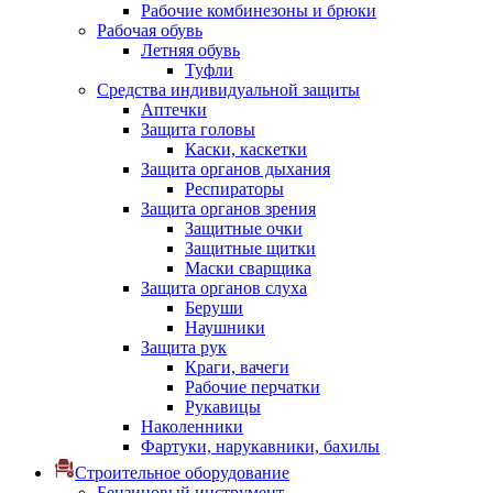
Рабочие комбинезоны и брюки
Рабочая обувь
Летняя обувь
Туфли
Средства индивидуальной защиты
Аптечки
Защита головы
Каски, каскетки
Защита органов дыхания
Респираторы
Защита органов зрения
Защитные очки
Защитные щитки
Маски сварщика
Защита органов слуха
Беруши
Наушники
Защита рук
Краги, вачеги
Рабочие перчатки
Рукавицы
Наколенники
Фартуки, нарукавники, бахилы
Строительное оборудование
Бензиновый инструмент