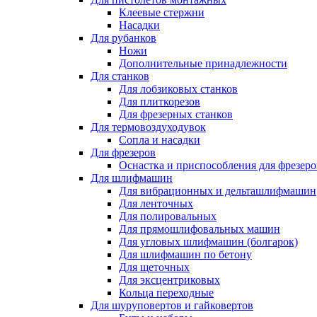
Клеевые стержни
Насадки
Для рубанков
Ножи
Дополнительные принадлежности
Для станков
Для лобзиковых станков
Для плиткорезов
Для фрезерных станков
Для термовоздуходувок
Сопла и насадки
Для фрезеров
Оснастка и приспособления для фрезеро
Для шлифмашин
Для вибрационных и дельташлифмашин
Для ленточных
Для полировальных
Для прямошлифовальных машин
Для угловых шлифмашин (болгарок)
Для шлифмашин по бетону
Для щеточных
Для эксцентриковых
Кольца переходные
Для шуруповертов и гайковертов