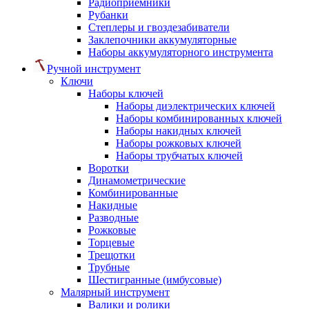
Радиоприемники
Рубанки
Степлеры и гвоздезабиватели
Заклепочники аккумуляторные
Наборы аккумуляторного инструмента
Ручной инструмент
Ключи
Наборы ключей
Наборы диэлектрических ключей
Наборы комбинированных ключей
Наборы накидных ключей
Наборы рожковых ключей
Наборы трубчатых ключей
Воротки
Динамометрические
Комбинированные
Накидные
Разводные
Рожковые
Торцевые
Трещотки
Трубные
Шестигранные (имбусовые)
Малярный инструмент
Валики и ролики