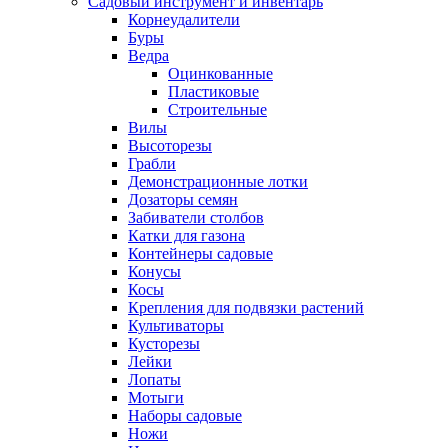
Садовый инструмент и инвентарь
Корнеудалители
Буры
Ведра
Оцинкованные
Пластиковые
Строительные
Вилы
Высоторезы
Грабли
Демонстрационные лотки
Дозаторы семян
Забиватели столбов
Катки для газона
Контейнеры садовые
Конусы
Косы
Крепления для подвязки растений
Культиваторы
Кусторезы
Лейки
Лопаты
Мотыги
Наборы садовые
Ножи