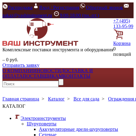
Распродажа
Вход / Регистрация
Обратный звонок
zakaz@vashinstrument.ru
9:00-18:00 (пн.-пт.)
+7 (495)
133-95-99
Корзина
0
Комплексные поставки инструмента и оборудования
позиций
– 0 руб.
Отправить заявку
О КОМПАНИИ
НОВОСТИ
ДОСТАВКА И
ОПЛАТА
ПОСТАВЩИКАМ
КОНТАКТЫ
Главная страница
>
Каталог
>
Все для сада
>
Ограждения 
КАТАЛОГ
Электроинструменты
Шуруповерты
Аккумуляторные дрели-шуруповерты
Сетевые