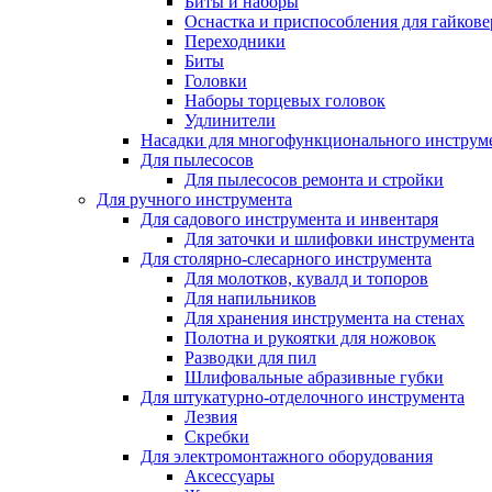
Биты и наборы
Оснастка и приспособления для гайкове
Переходники
Биты
Головки
Наборы торцевых головок
Удлинители
Насадки для многофункционального инструм
Для пылесосов
Для пылесосов ремонта и стройки
Для ручного инструмента
Для садового инструмента и инвентаря
Для заточки и шлифовки инструмента
Для столярно-слесарного инструмента
Для молотков, кувалд и топоров
Для напильников
Для хранения инструмента на стенах
Полотна и рукоятки для ножовок
Разводки для пил
Шлифовальные абразивные губки
Для штукатурно-отделочного инструмента
Лезвия
Скребки
Для электромонтажного оборудования
Аксессуары