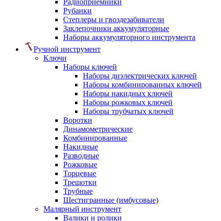
Радиоприемники
Рубанки
Степлеры и гвоздезабиватели
Заклепочники аккумуляторные
Наборы аккумуляторного инструмента
Ручной инструмент
Ключи
Наборы ключей
Наборы диэлектрических ключей
Наборы комбинированных ключей
Наборы накидных ключей
Наборы рожковых ключей
Наборы трубчатых ключей
Воротки
Динамометрические
Комбинированные
Накидные
Разводные
Рожковые
Торцевые
Трещотки
Трубные
Шестигранные (имбусовые)
Малярный инструмент
Валики и ролики