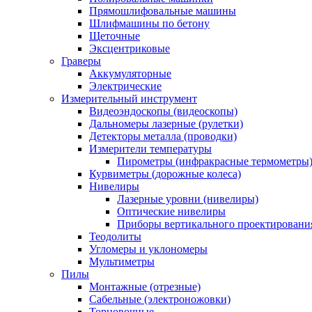
Прямошлифовальные машины
Шлифмашины по бетону
Щеточные
Эксцентриковые
Граверы
Аккумуляторные
Электрические
Измерительный инструмент
Видеоэндоскопы (видеоскопы)
Дальномеры лазерные (рулетки)
Детекторы металла (проводки)
Измерители температуры
Пирометры (инфракрасные термометры
Курвиметры (дорожные колеса)
Нивелиры
Лазерные уровни (нивелиры)
Оптические нивелиры
Приборы вертикального проектировани
Теодолиты
Угломеры и уклономеры
Мультиметры
Пилы
Монтажные (отрезные)
Сабельные (электроножовки)
Торцовочные