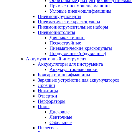
Орбитальные (эксцентриковые) пнев
Прямые пневмошлифмашины
Угловые пневмошлифмашины
Пневмошуруповерты
Пневматические краскопульты
Пневмоинструментальные наборы
Пневмопистолеты
Для накачки шин
Пескоструйные
Пневматические краскопульты
Продувочные (обдувочные)
Аккумуляторный инструмент
Аккумуляторы для инструмента
Аккумуляторные блоки
Болгарки и шлифмашины
Зарядные устройства для аккумуляторов
Лобзики
Ножницы
Отвертки
Перфораторы
Пилы
Дисковые
Ленточные
Сабельные
Пылесосы