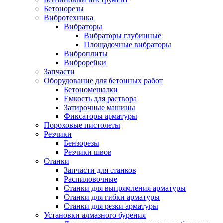
Бетонорезы
Вибротехника
Вибраторы
Вибраторы глубинные
Площадочные вибраторы
Виброплиты
Виброрейки
Запчасти
Оборудование для бетонных работ
Бетономешалки
Емкость для раствора
Затирочные машины
Фиксаторы арматуры
Пороховые пистолеты
Резчики
Бензорезы
Резчики швов
Станки
Запчасти для станков
Распиловочные
Станки для выпрямления арматуры
Станки для гибки арматуры
Станки для резки арматуры
Установки алмазного бурения