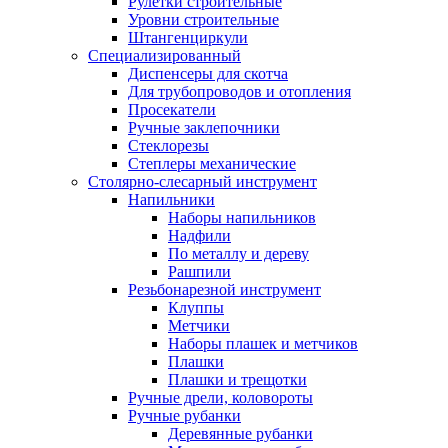
Рулетки строительные
Уровни строительные
Штангенциркули
Специализированный
Диспенсеры для скотча
Для трубопроводов и отопления
Просекатели
Ручные заклепочники
Стеклорезы
Степлеры механические
Столярно-слесарный инструмент
Напильники
Наборы напильников
Надфили
По металлу и дереву
Рашпили
Резьбонарезной инструмент
Клуппы
Метчики
Наборы плашек и метчиков
Плашки
Плашки и трещотки
Ручные дрели, коловороты
Ручные рубанки
Деревянные рубанки