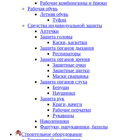
Рабочие комбинезоны и брюки
Рабочая обувь
Летняя обувь
Туфли
Средства индивидуальной защиты
Аптечки
Защита головы
Каски, каскетки
Защита органов дыхания
Респираторы
Защита органов зрения
Защитные очки
Защитные щитки
Маски сварщика
Защита органов слуха
Беруши
Наушники
Защита рук
Краги, вачеги
Рабочие перчатки
Рукавицы
Наколенники
Фартуки, нарукавники, бахилы
Строительное оборудование
Бензиновый инструмент