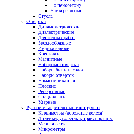
По пенобетону
Универсальные
Стусла
Отвертки
Динамометрические
Диэлектрические
Для точных работ
Звездообразные
Индикаторные
Крестовые
Магнитные
Наборные отвертки
Наборы бит и насадок
Наборы отверток
Намагничиватели
Плоские
Реверсивные
Специальные
Ударные
Ручной измерительный инструмент
Курвиметры (дорожные колеса)
Линейки, угольники, транспортиры
Мерная лента
Микрометры