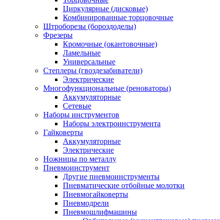
Циркулярные (дисковые)
Комбинированные торцовочные
Штроборезы (бороздоделы)
Фрезеры
Кромочные (окантовочные)
Ламельные
Универсальные
Степлеры (гвоздезабиватели)
Электрические
Многофункциональные (реноваторы)
Аккумуляторные
Сетевые
Наборы инструментов
Наборы электроинструмента
Гайковерты
Аккумуляторные
Электрические
Ножницы по металлу
Пневмоинструмент
Другие пневмоинструменты
Пневматические отбойные молотки
Пневмогайковерты
Пневмодрели
Пневмошлифмашины