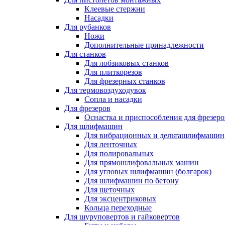
Клеевые стержни
Насадки
Для рубанков
Ножи
Дополнительные принадлежности
Для станков
Для лобзиковых станков
Для плиткорезов
Для фрезерных станков
Для термовоздуходувок
Сопла и насадки
Для фрезеров
Оснастка и приспособления для фрезеро
Для шлифмашин
Для вибрационных и дельташлифмашин
Для ленточных
Для полировальных
Для прямошлифовальных машин
Для угловых шлифмашин (болгарок)
Для шлифмашин по бетону
Для щеточных
Для эксцентриковых
Кольца переходные
Для шуруповертов и гайковертов