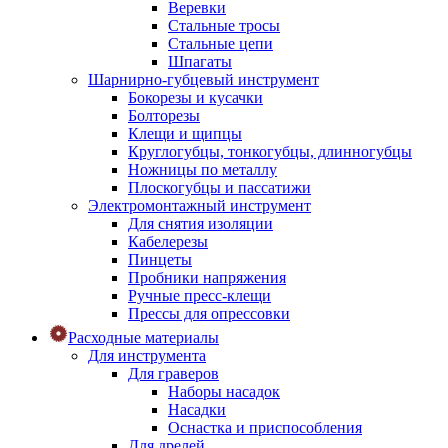
Веревки
Стальные тросы
Стальные цепи
Шпагаты
Шарнирно-губцевый инструмент
Бокорезы и кусачки
Болторезы
Клещи и щипцы
Круглогубцы, тонкогубцы, длинногубцы
Ножницы по металлу
Плоскогубцы и пассатижи
Электромонтажный инструмент
Для снятия изоляции
Кабелерезы
Пинцеты
Пробники напряжения
Ручные пресс-клещи
Прессы для опрессовки
Расходные материалы
Для инструмента
Для граверов
Наборы насадок
Насадки
Оснастка и приспособления
Для дрелей