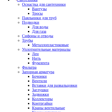
Оснастка для сантехники
Вантузы
Тросы
Паяльники для труб
Подводки
Для воды
Для газа
Сифоны и отводы
Трубы
Металлопластиковые
Уплотнительные материалы
Лен
Нить
Фумлента
Фильтра
Запорная арматура
Бочонки
Вентили
Вставки для развальцовки
Заглушки
Задвижки
Коллекторы
Контргайки
Краны вентильные