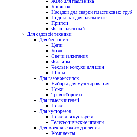
Жало для паяльника
Канифоль
Насадки для сварки пластиковых труб
Подставки для паяльников
Припои
Флюс паяльный
Для садовой техники
Для бензопил
Цепи
Козлы
Свечи зажигания
Фильтры
Чехлы и кожухи для шин
Шины
Для газонокосилок
Наборы для мульчирования
Ножи
Травосборники
Для измельчителей
Ножи
Для кусторезов
Ножи для кустореза
Телескопические штанги
Для моек высокого давления
Комплекты