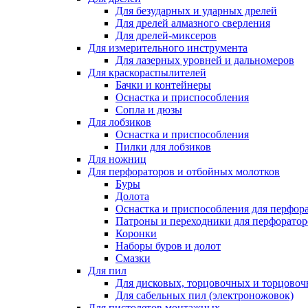
Для безударных и ударных дрелей
Для дрелей алмазного сверления
Для дрелей-миксеров
Для измерительного инструмента
Для лазерных уровней и дальномеров
Для краскораспылителей
Бачки и контейнеры
Оснастка и приспособления
Сопла и дюзы
Для лобзиков
Оснастка и приспособления
Пилки для лобзиков
Для ножниц
Для перфораторов и отбойных молотков
Буры
Долота
Оснастка и приспособления для перфор
Патроны и переходники для перфоратор
Коронки
Наборы буров и долот
Смазки
Для пил
Для дисковых, торцовочных и торцово
Для сабельных пил (электроножовок)
Для пистолетов монтажных