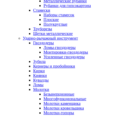
Металлические рубанки
Рубанки для гипсокартона
Стамески
Наборы стамесок
Плоские
Полукруглые
Труборезы
Щетки металлические
Ударно-рычажный инструмент
Гвоздодеры
Ломы-гвоздодеры
Монтировки-гвоздодеры
Усиленные гвоздодеры
Зубила
Кернеры и пробойники
Кирки
Киянки
Кувалды
Ломы
Молотки
Безынерционные
Многофункциональные
Молотки каменщика
Молотки кровельщика
Молотки-топоры