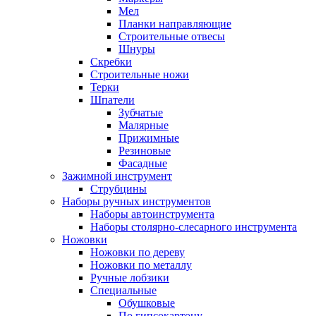
Мел
Планки направляющие
Строительные отвесы
Шнуры
Скребки
Строительные ножи
Терки
Шпатели
Зубчатые
Малярные
Прижимные
Резиновые
Фасадные
Зажимной инструмент
Струбцины
Наборы ручных инструментов
Наборы автоинструмента
Наборы столярно-слесарного инструмента
Ножовки
Ножовки по дереву
Ножовки по металлу
Ручные лобзики
Специальные
Обушковые
По гипсокартону