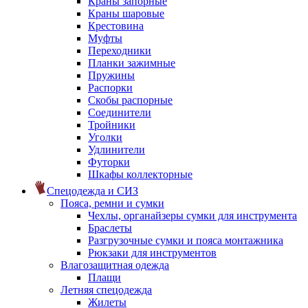
Краны запорные
Краны шаровые
Крестовина
Муфты
Переходники
Планки зажимные
Пружины
Распорки
Скобы распорные
Соединители
Тройники
Уголки
Удлинители
Футорки
Шкафы коллекторные
Спецодежда и СИЗ
Пояса, ремни и сумки
Чехлы, органайзеры сумки для инструмента
Браслеты
Разгрузочные сумки и пояса монтажника
Рюкзаки для инструментов
Влагозащитная одежда
Плащи
Летняя спецодежда
Жилеты