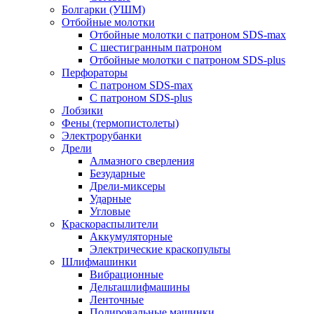
Болгарки (УШМ)
Отбойные молотки
Отбойные молотки с патроном SDS-max
С шестигранным патроном
Отбойные молотки с патроном SDS-plus
Перфораторы
С патроном SDS-max
С патроном SDS-plus
Лобзики
Фены (термопистолеты)
Электрорубанки
Дрели
Алмазного сверления
Безударные
Дрели-миксеры
Ударные
Угловые
Краскораспылители
Аккумуляторные
Электрические краскопульты
Шлифмашинки
Вибрационные
Дельташлифмашины
Ленточные
Полировальные машинки