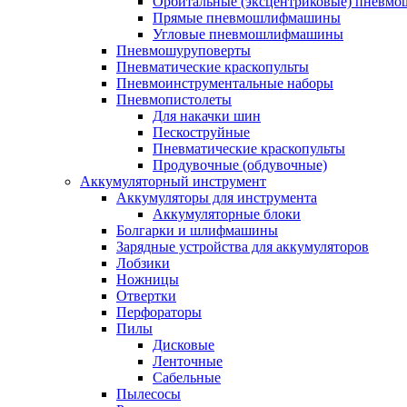
Орбитальные (эксцентриковые) пнев
Прямые пневмошлифмашины
Угловые пневмошлифмашины
Пневмошуруповерты
Пневматические краскопульты
Пневмоинструментальные наборы
Пневмопистолеты
Для накачки шин
Пескоструйные
Пневматические краскопульты
Продувочные (обдувочные)
Аккумуляторный инструмент
Аккумуляторы для инструмента
Аккумуляторные блоки
Болгарки и шлифмашины
Зарядные устройства для аккумуляторов
Лобзики
Ножницы
Отвертки
Перфораторы
Пилы
Дисковые
Ленточные
Сабельные
Пылесосы