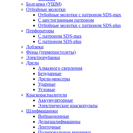
Болгарки (УШМ)
Отбойные молотки
Отбойные молотки с патроном SDS-max
С шестигранным патроном
Отбойные молотки с патроном SDS-plus
Перфораторы
С патроном SDS-max
С патроном SDS-plus
Лобзики
Фены (термопистолеты)
Электрорубанки
Дрели
Алмазного сверления
Безударные
Дрели-миксеры
Ударные
Угловые
Краскораспылители
Аккумуляторные
Электрические краскопульты
Шлифмашинки
Вибрационные
Дельташлифмашины
Ленточные
Полировальные машинки