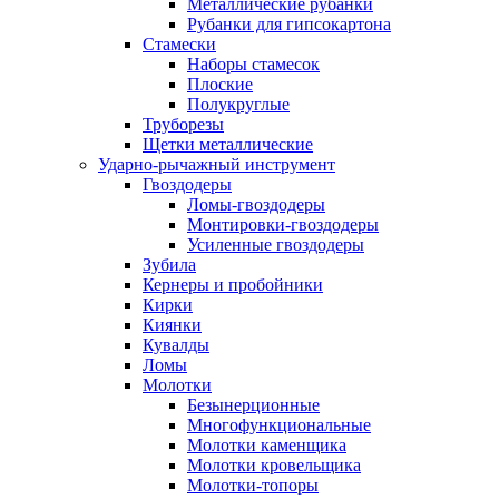
Металлические рубанки
Рубанки для гипсокартона
Стамески
Наборы стамесок
Плоские
Полукруглые
Труборезы
Щетки металлические
Ударно-рычажный инструмент
Гвоздодеры
Ломы-гвоздодеры
Монтировки-гвоздодеры
Усиленные гвоздодеры
Зубила
Кернеры и пробойники
Кирки
Киянки
Кувалды
Ломы
Молотки
Безынерционные
Многофункциональные
Молотки каменщика
Молотки кровельщика
Молотки-топоры