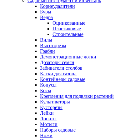
Садовый инструмент и инвентарь
Корнеудалители
Буры
Ведра
Оцинкованные
Пластиковые
Строительные
Вилы
Высоторезы
Грабли
Демонстрационные лотки
Дозаторы семян
Забиватели столбов
Катки для газона
Контейнеры садовые
Конусы
Косы
Крепления для подвязки растений
Культиваторы
Кусторезы
Лейки
Лопаты
Мотыги
Наборы садовые
Ножи