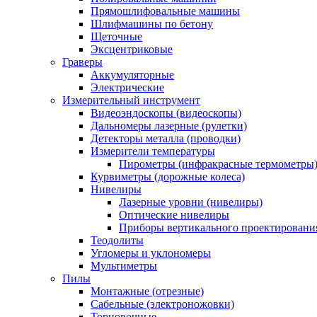
Прямошлифовальные машины
Шлифмашины по бетону
Щеточные
Эксцентриковые
Граверы
Аккумуляторные
Электрические
Измерительный инструмент
Видеоэндоскопы (видеоскопы)
Дальномеры лазерные (рулетки)
Детекторы металла (проводки)
Измерители температуры
Пирометры (инфракрасные термометры
Курвиметры (дорожные колеса)
Нивелиры
Лазерные уровни (нивелиры)
Оптические нивелиры
Приборы вертикального проектировани
Теодолиты
Угломеры и уклономеры
Мультиметры
Пилы
Монтажные (отрезные)
Сабельные (электроножовки)
Торцовочные