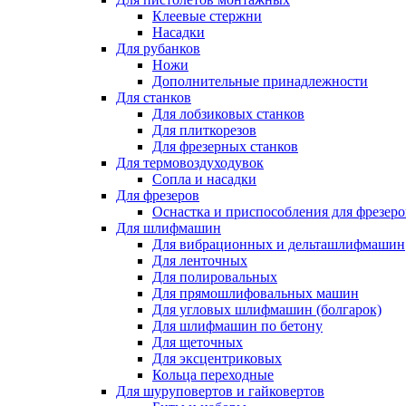
Клеевые стержни
Насадки
Для рубанков
Ножи
Дополнительные принадлежности
Для станков
Для лобзиковых станков
Для плиткорезов
Для фрезерных станков
Для термовоздуходувок
Сопла и насадки
Для фрезеров
Оснастка и приспособления для фрезеро
Для шлифмашин
Для вибрационных и дельташлифмашин
Для ленточных
Для полировальных
Для прямошлифовальных машин
Для угловых шлифмашин (болгарок)
Для шлифмашин по бетону
Для щеточных
Для эксцентриковых
Кольца переходные
Для шуруповертов и гайковертов