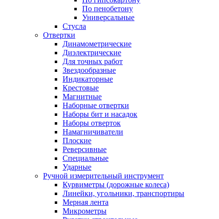
По пенобетону
Универсальные
Стусла
Отвертки
Динамометрические
Диэлектрические
Для точных работ
Звездообразные
Индикаторные
Крестовые
Магнитные
Наборные отвертки
Наборы бит и насадок
Наборы отверток
Намагничиватели
Плоские
Реверсивные
Специальные
Ударные
Ручной измерительный инструмент
Курвиметры (дорожные колеса)
Линейки, угольники, транспортиры
Мерная лента
Микрометры