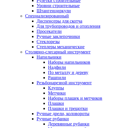
Рулетки строительные
Уровни строительные
Штангенциркули
Специализированный
Диспенсеры для скотча
Для трубопроводов и отопления
Просекатели
Ручные заклепочники
Стеклорезы
Степлеры механические
Столярно-слесарный инструмент
Напильники
Наборы напильников
Надфили
По металлу и дереву
Рашпили
Резьбонарезной инструмент
Клуппы
Метчики
Наборы плашек и метчиков
Плашки
Плашки и трещотки
Ручные дрели, коловороты
Ручные рубанки
Деревянные рубанки