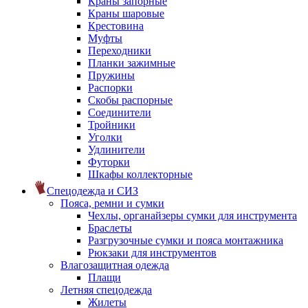
Краны запорные
Краны шаровые
Крестовина
Муфты
Переходники
Планки зажимные
Пружины
Распорки
Скобы распорные
Соединители
Тройники
Уголки
Удлинители
Футорки
Шкафы коллекторные
Спецодежда и СИЗ
Пояса, ремни и сумки
Чехлы, органайзеры сумки для инструмента
Браслеты
Разгрузочные сумки и пояса монтажника
Рюкзаки для инструментов
Влагозащитная одежда
Плащи
Летняя спецодежда
Жилеты