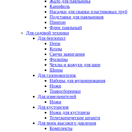
Жало для паяльника
Канифоль
Насадки для сварки пластиковых труб
Подставки для паяльников
Припои
Флюс паяльный
Для садовой техники
Для бензопил
Цепи
Козлы
Свечи зажигания
Фильтры
Чехлы и кожухи для шин
Шины
Для газонокосилок
Наборы для мульчирования
Ножи
Травосборники
Для измельчителей
Ножи
Для кусторезов
Ножи для кустореза
Телескопические штанги
Для моек высокого давления
Комплекты