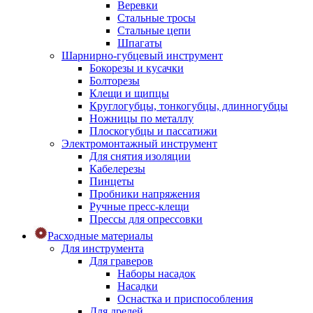
Веревки
Стальные тросы
Стальные цепи
Шпагаты
Шарнирно-губцевый инструмент
Бокорезы и кусачки
Болторезы
Клещи и щипцы
Круглогубцы, тонкогубцы, длинногубцы
Ножницы по металлу
Плоскогубцы и пассатижи
Электромонтажный инструмент
Для снятия изоляции
Кабелерезы
Пинцеты
Пробники напряжения
Ручные пресс-клещи
Прессы для опрессовки
Расходные материалы
Для инструмента
Для граверов
Наборы насадок
Насадки
Оснастка и приспособления
Для дрелей