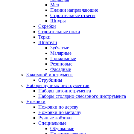
Мел
Планки направляющие
Строительные отвесы
Шнуры
Скребки
Строительные ножи
Терки
Шпатели
Зубчатые
Малярные
Прижимные
Резиновые
Фасадные
Зажимной инструмент
Струбцины
Наборы ручных инструментов
Наборы автоинструмента
Наборы столярно-слесарного инструмента
Ножовки
Ножовки по дереву
Ножовки по металлу
Ручные лобзики
Специальные
Обушковые
По гипсокартону