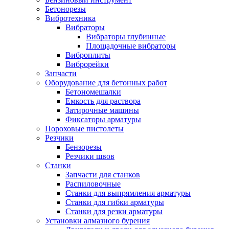
Бетонорезы
Вибротехника
Вибраторы
Вибраторы глубинные
Площадочные вибраторы
Виброплиты
Виброрейки
Запчасти
Оборудование для бетонных работ
Бетономешалки
Емкость для раствора
Затирочные машины
Фиксаторы арматуры
Пороховые пистолеты
Резчики
Бензорезы
Резчики швов
Станки
Запчасти для станков
Распиловочные
Станки для выпрямления арматуры
Станки для гибки арматуры
Станки для резки арматуры
Установки алмазного бурения