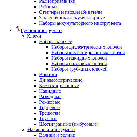
Радиоприемники
Рубанки
Степлеры и гвоздезабиватели
Заклепочники аккумуляторные
Наборы аккумуляторного инструмента
Ручной инструмент
Ключи
Наборы ключей
Наборы диэлектрических ключей
Наборы комбинированных ключей
Наборы накидных ключей
Наборы рожковых ключей
Наборы трубчатых ключей
Воротки
Динамометрические
Комбинированные
Накидные
Разводные
Рожковые
Торцевые
Трещотки
Трубные
Шестигранные (имбусовые)
Малярный инструмент
Валики и ролики