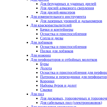
Для безударных и ударных дрелей
Для дрелей алмазного сверления
Для дрелей-миксеров
Для измерительного инструмента
Для лазерных уровней и дальномеров
Для краскораспылителей
Бачки и контейнеры
Оснастка и приспособления
Сопла и дюзы
Для лобзиков
Оснастка и приспособления
Пилки для лобзиков
Для ножниц
Для перфораторов и отбойных молотков
Буры
Долота
Оснастка и приспособления для перфор
Патроны и переходники для перфоратор
Коронки
Наборы буров и долот
Смазки
Для пил
Для дисковых, торцовочных и торцово
Для сабельных пил (электроножовок)
Для пистолетов монтажных