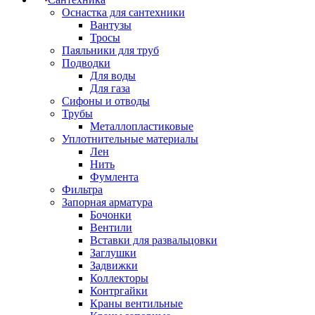
Оснастка для сантехники
Вантузы
Тросы
Паяльники для труб
Подводки
Для воды
Для газа
Сифоны и отводы
Трубы
Металлопластиковые
Уплотнительные материалы
Лен
Нить
Фумлента
Фильтра
Запорная арматура
Бочонки
Вентили
Вставки для развальцовки
Заглушки
Задвижки
Коллекторы
Контргайки
Краны вентильные