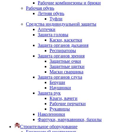
Рабочие комбинезоны и брюки
Рабочая обувь
Летняя обувь
Туфли
Средства индивидуальной защиты
Аптечки
Защита головы
Каски, каскетки
Защита органов дыхания
Респираторы
Защита органов зрения
Защитные очки
Защитные щитки
Маски сварщика
Защита органов слуха
Беруши
Наушники
Защита рук
Краги, вачеги
Рабочие перчатки
Рукавицы
Наколенники
Фартуки, нарукавники, бахилы
Строительное оборудование
Бензиновый инструмент