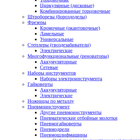
Циркулярные (дисковые)
Комбинированные торцовочные
Штроборезы (бороздоделы)
Фрезеры
Кромочные (окантовочные)
Ламельные
Универсальные
Степлеры (гвоздезабиватели)
Электрические
Многофункциональные (реноваторы)
Аккумуляторные
Сетевые
Наборы инструментов
Наборы электроинструмента
Гайковерты
Аккумуляторные
Электрические
Ножницы по металлу
Пневмоинструмент
Другие пневмоинструменты
Пневматические отбойные молотки
Пневмогайковерты
Пневмодрели
Пневмошлифмашины