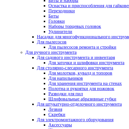
Биты и наборы
Оснастка и приспособления для гайкове
Переходники
Биты
Головки
Наборы торцевых головок
Удлинители
Насадки для многофункционального инструм
Для пылесосов
Для пылесосов ремонта и стройки
Для ручного инструмента
Для садового инструмента и инвентаря
Для заточки и шлифовки инструмента
Для столярно-слесарного инструмента
Для молотков, кувалд и топоров
Для напильников
Для хранения инструмента на стенах
Полотна и рукоятки для ножовок
Разводки для пил
Шлифовальные абразивные губки
Для штукатурно-отделочного инструмента
Лезвия
Скребки
Для электромонтажного оборудования
Аксессуары