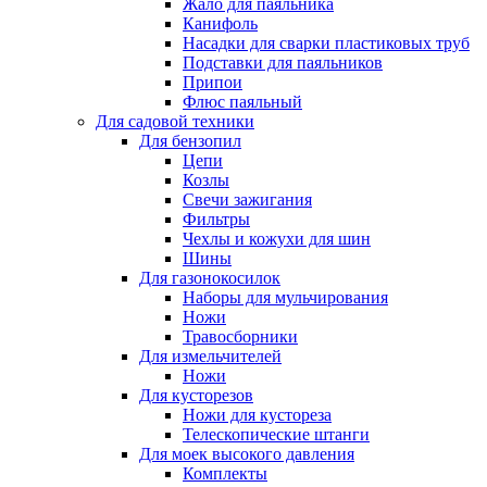
Жало для паяльника
Канифоль
Насадки для сварки пластиковых труб
Подставки для паяльников
Припои
Флюс паяльный
Для садовой техники
Для бензопил
Цепи
Козлы
Свечи зажигания
Фильтры
Чехлы и кожухи для шин
Шины
Для газонокосилок
Наборы для мульчирования
Ножи
Травосборники
Для измельчителей
Ножи
Для кусторезов
Ножи для кустореза
Телескопические штанги
Для моек высокого давления
Комплекты