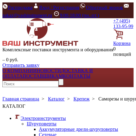
Распродажа
Вход / Регистрация
Обратный звонок
zakaz@vashinstrument.ru
9:00-18:00 (пн.-пт.)
+7 (495)
133-95-99
Корзина
0
Комплексные поставки инструмента и оборудования
позиций
– 0 руб.
Отправить заявку
О КОМПАНИИ
НОВОСТИ
ДОСТАВКА И
ОПЛАТА
ПОСТАВЩИКАМ
КОНТАКТЫ
Главная страница
>
Каталог
>
Крепеж
>
Саморезы и шур
КАТАЛОГ
Электроинструменты
Шуруповерты
Аккумуляторные дрели-шуруповерты
Сетевые