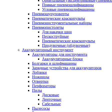
Орбитальные (эксцентриковые) пнев
Прямые пневмошлифмашины
Угловые пневмошлифмашины
Пневмошуруповерты
Пневматические краскопульты
Пневмоинструментальные наборы
Пневмопистолеты
Для накачки шин
Пескоструйные
Пневматические краскопульты
Продувочные (обдувочные)
Аккумуляторный инструмент
Аккумуляторы для инструмента
Аккумуляторные блоки
Болгарки и шлифмашины
Зарядные устройства для аккумуляторов
Лобзики
Ножницы
Отвертки
Перфораторы
Пилы
Дисковые
Ленточные
Сабельные
Пылесосы