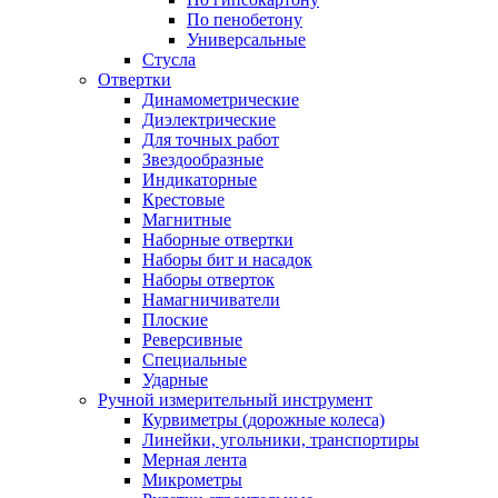
По пенобетону
Универсальные
Стусла
Отвертки
Динамометрические
Диэлектрические
Для точных работ
Звездообразные
Индикаторные
Крестовые
Магнитные
Наборные отвертки
Наборы бит и насадок
Наборы отверток
Намагничиватели
Плоские
Реверсивные
Специальные
Ударные
Ручной измерительный инструмент
Курвиметры (дорожные колеса)
Линейки, угольники, транспортиры
Мерная лента
Микрометры