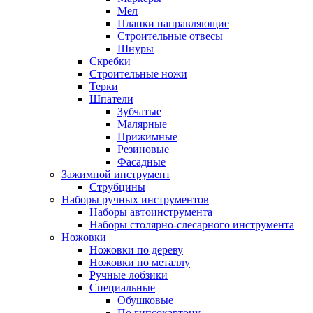
Мел
Планки направляющие
Строительные отвесы
Шнуры
Скребки
Строительные ножи
Терки
Шпатели
Зубчатые
Малярные
Прижимные
Резиновые
Фасадные
Зажимной инструмент
Струбцины
Наборы ручных инструментов
Наборы автоинструмента
Наборы столярно-слесарного инструмента
Ножовки
Ножовки по дереву
Ножовки по металлу
Ручные лобзики
Специальные
Обушковые
По гипсокартону