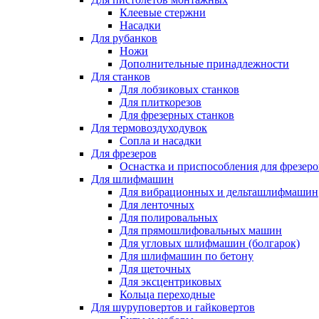
Клеевые стержни
Насадки
Для рубанков
Ножи
Дополнительные принадлежности
Для станков
Для лобзиковых станков
Для плиткорезов
Для фрезерных станков
Для термовоздуходувок
Сопла и насадки
Для фрезеров
Оснастка и приспособления для фрезеро
Для шлифмашин
Для вибрационных и дельташлифмашин
Для ленточных
Для полировальных
Для прямошлифовальных машин
Для угловых шлифмашин (болгарок)
Для шлифмашин по бетону
Для щеточных
Для эксцентриковых
Кольца переходные
Для шуруповертов и гайковертов