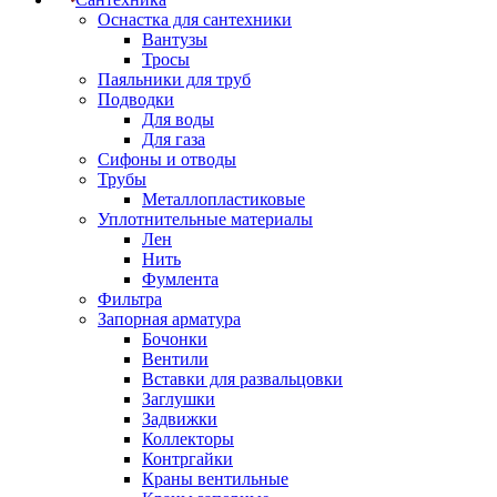
Оснастка для сантехники
Вантузы
Тросы
Паяльники для труб
Подводки
Для воды
Для газа
Сифоны и отводы
Трубы
Металлопластиковые
Уплотнительные материалы
Лен
Нить
Фумлента
Фильтра
Запорная арматура
Бочонки
Вентили
Вставки для развальцовки
Заглушки
Задвижки
Коллекторы
Контргайки
Краны вентильные