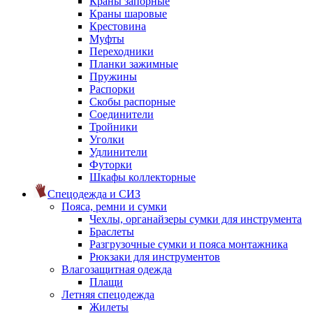
Краны запорные
Краны шаровые
Крестовина
Муфты
Переходники
Планки зажимные
Пружины
Распорки
Скобы распорные
Соединители
Тройники
Уголки
Удлинители
Футорки
Шкафы коллекторные
Спецодежда и СИЗ
Пояса, ремни и сумки
Чехлы, органайзеры сумки для инструмента
Браслеты
Разгрузочные сумки и пояса монтажника
Рюкзаки для инструментов
Влагозащитная одежда
Плащи
Летняя спецодежда
Жилеты