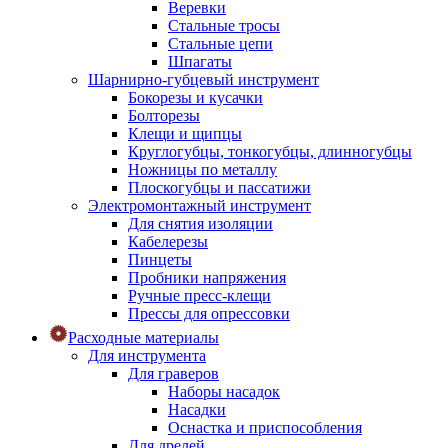
Веревки
Стальные тросы
Стальные цепи
Шпагаты
Шарнирно-губцевый инструмент
Бокорезы и кусачки
Болторезы
Клещи и щипцы
Круглогубцы, тонкогубцы, длинногубцы
Ножницы по металлу
Плоскогубцы и пассатижи
Электромонтажный инструмент
Для снятия изоляции
Кабелерезы
Пинцеты
Пробники напряжения
Ручные пресс-клещи
Прессы для опрессовки
Расходные материалы
Для инструмента
Для граверов
Наборы насадок
Насадки
Оснастка и приспособления
Для дрелей