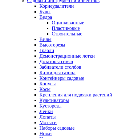
Садовый инструмент и инвентарь
Корнеудалители
Буры
Ведра
Оцинкованные
Пластиковые
Строительные
Вилы
Высоторезы
Грабли
Демонстрационные лотки
Дозаторы семян
Забиватели столбов
Катки для газона
Контейнеры садовые
Конусы
Косы
Крепления для подвязки растений
Культиваторы
Кусторезы
Лейки
Лопаты
Мотыги
Наборы садовые
Ножи