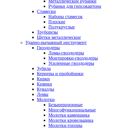
Металлические рубанки
Рубанки для гипсокартона
Стамески
Наборы стамесок
Плоские
Полукруглые
Труборезы
Щетки металлические
Ударно-рычажный инструмент
Гвоздодеры
Ломы-гвоздодеры
Монтировки-гвоздодеры
Усиленные гвоздодеры
Зубила
Кернеры и пробойники
Кирки
Киянки
Кувалды
Ломы
Молотки
Безынерционные
Многофункциональные
Молотки каменщика
Молотки кровельщика
Молотки-топоры