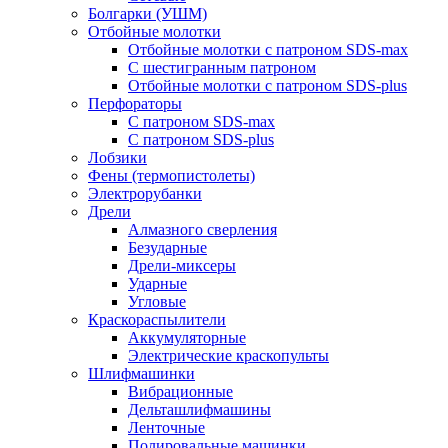
Болгарки (УШМ)
Отбойные молотки
Отбойные молотки с патроном SDS-max
С шестигранным патроном
Отбойные молотки с патроном SDS-plus
Перфораторы
С патроном SDS-max
С патроном SDS-plus
Лобзики
Фены (термопистолеты)
Электрорубанки
Дрели
Алмазного сверления
Безударные
Дрели-миксеры
Ударные
Угловые
Краскораспылители
Аккумуляторные
Электрические краскопульты
Шлифмашинки
Вибрационные
Дельташлифмашины
Ленточные
Полировальные машинки