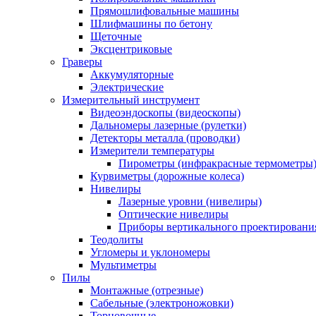
Прямошлифовальные машины
Шлифмашины по бетону
Щеточные
Эксцентриковые
Граверы
Аккумуляторные
Электрические
Измерительный инструмент
Видеоэндоскопы (видеоскопы)
Дальномеры лазерные (рулетки)
Детекторы металла (проводки)
Измерители температуры
Пирометры (инфракрасные термометры
Курвиметры (дорожные колеса)
Нивелиры
Лазерные уровни (нивелиры)
Оптические нивелиры
Приборы вертикального проектировани
Теодолиты
Угломеры и уклономеры
Мультиметры
Пилы
Монтажные (отрезные)
Сабельные (электроножовки)
Торцовочные