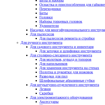
Биты и наборы
Оснастка и приспособления для гайкове
Переходники
Биты
Головки
Наборы торцевых головок
Удлинители
Насадки для многофункционального инструм
Для пылесосов
Для пылесосов ремонта и стройки
Для ручного инструмента
Для садового инструмента и инвентаря
Для заточки и шлифовки инструмента
Для столярно-слесарного инструмента
Для молотков, кувалд и топоров
Для напильников
Для хранения инструмента на стенах
Полотна и рукоятки для ножовок
Разводки для пил
Шлифовальные абразивные губки
Для штукатурно-отделочного инструмента
Лезвия
Скребки
Для электромонтажного оборудования
Аксессуары