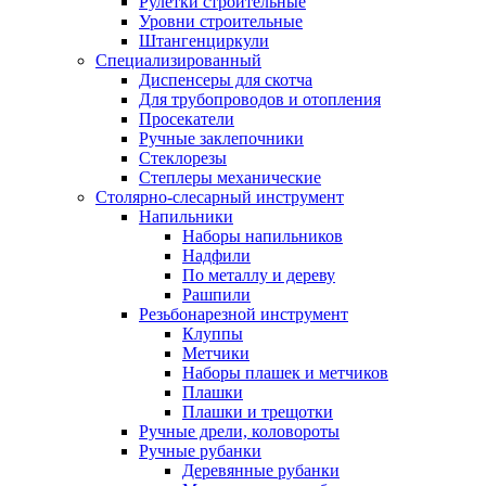
Рулетки строительные
Уровни строительные
Штангенциркули
Специализированный
Диспенсеры для скотча
Для трубопроводов и отопления
Просекатели
Ручные заклепочники
Стеклорезы
Степлеры механические
Столярно-слесарный инструмент
Напильники
Наборы напильников
Надфили
По металлу и дереву
Рашпили
Резьбонарезной инструмент
Клуппы
Метчики
Наборы плашек и метчиков
Плашки
Плашки и трещотки
Ручные дрели, коловороты
Ручные рубанки
Деревянные рубанки