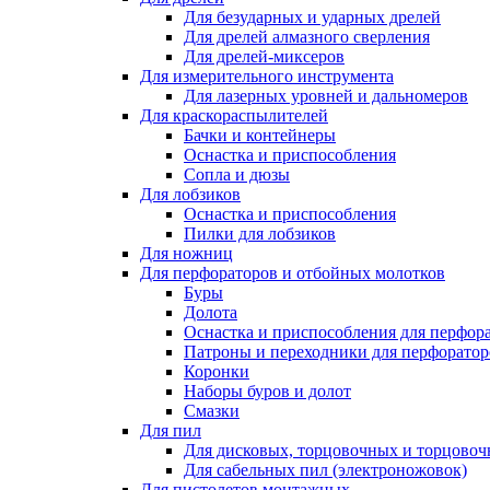
Для безударных и ударных дрелей
Для дрелей алмазного сверления
Для дрелей-миксеров
Для измерительного инструмента
Для лазерных уровней и дальномеров
Для краскораспылителей
Бачки и контейнеры
Оснастка и приспособления
Сопла и дюзы
Для лобзиков
Оснастка и приспособления
Пилки для лобзиков
Для ножниц
Для перфораторов и отбойных молотков
Буры
Долота
Оснастка и приспособления для перфор
Патроны и переходники для перфоратор
Коронки
Наборы буров и долот
Смазки
Для пил
Для дисковых, торцовочных и торцово
Для сабельных пил (электроножовок)
Для пистолетов монтажных