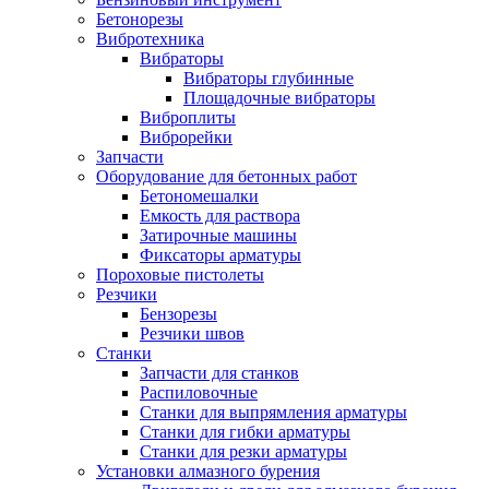
Бетонорезы
Вибротехника
Вибраторы
Вибраторы глубинные
Площадочные вибраторы
Виброплиты
Виброрейки
Запчасти
Оборудование для бетонных работ
Бетономешалки
Емкость для раствора
Затирочные машины
Фиксаторы арматуры
Пороховые пистолеты
Резчики
Бензорезы
Резчики швов
Станки
Запчасти для станков
Распиловочные
Станки для выпрямления арматуры
Станки для гибки арматуры
Станки для резки арматуры
Установки алмазного бурения