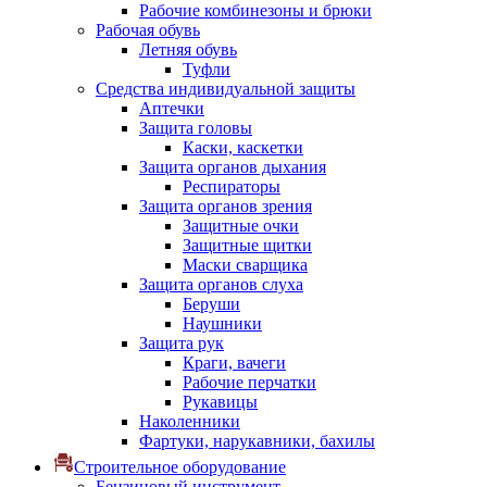
Рабочие комбинезоны и брюки
Рабочая обувь
Летняя обувь
Туфли
Средства индивидуальной защиты
Аптечки
Защита головы
Каски, каскетки
Защита органов дыхания
Респираторы
Защита органов зрения
Защитные очки
Защитные щитки
Маски сварщика
Защита органов слуха
Беруши
Наушники
Защита рук
Краги, вачеги
Рабочие перчатки
Рукавицы
Наколенники
Фартуки, нарукавники, бахилы
Строительное оборудование
Бензиновый инструмент