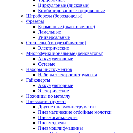
Циркулярные (дисковые)
Комбинированные торцовочные
Штроборезы (бороздоделы)
Фрезеры
Кромочные (окантовочные)
Ламельные
Универсальные
Степлеры (гвоздезабиватели)
Электрические
Многофункциональные (реноваторы)
Аккумуляторные
Сетевые
Наборы инструментов
Наборы электроинструмента
Гайковерты
Аккумуляторные
Электрические
Ножницы по металлу
Пневмоинструмент
Другие пневмоинструменты
Пневматические отбойные молотки
Пневмогайковерты
Пневмодрели
Пневмошлифмашины