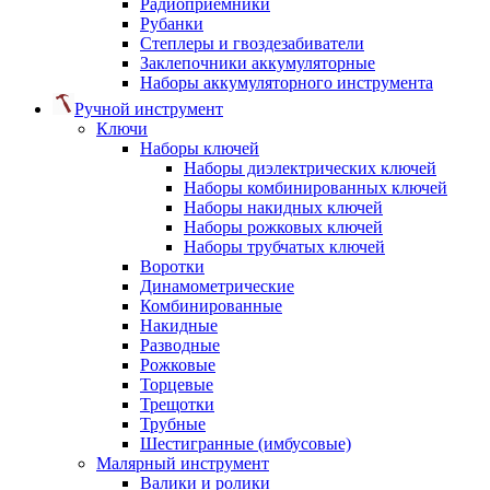
Радиоприемники
Рубанки
Степлеры и гвоздезабиватели
Заклепочники аккумуляторные
Наборы аккумуляторного инструмента
Ручной инструмент
Ключи
Наборы ключей
Наборы диэлектрических ключей
Наборы комбинированных ключей
Наборы накидных ключей
Наборы рожковых ключей
Наборы трубчатых ключей
Воротки
Динамометрические
Комбинированные
Накидные
Разводные
Рожковые
Торцевые
Трещотки
Трубные
Шестигранные (имбусовые)
Малярный инструмент
Валики и ролики