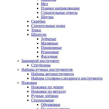
Мел
Планки направляющие
Строительные отвесы
Шнуры
Скребки
Строительные ножи
Терки
Шпатели
Зубчатые
Малярные
Прижимные
Резиновые
Фасадные
Зажимной инструмент
Струбцины
Наборы ручных инструментов
Наборы автоинструмента
Наборы столярно-слесарного инструмента
Ножовки
Ножовки по дереву
Ножовки по металлу
Ручные лобзики
Специальные
Обушковые
По гипсокартону