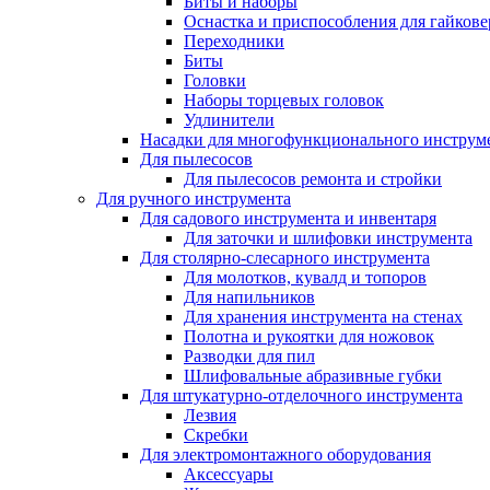
Биты и наборы
Оснастка и приспособления для гайкове
Переходники
Биты
Головки
Наборы торцевых головок
Удлинители
Насадки для многофункционального инструм
Для пылесосов
Для пылесосов ремонта и стройки
Для ручного инструмента
Для садового инструмента и инвентаря
Для заточки и шлифовки инструмента
Для столярно-слесарного инструмента
Для молотков, кувалд и топоров
Для напильников
Для хранения инструмента на стенах
Полотна и рукоятки для ножовок
Разводки для пил
Шлифовальные абразивные губки
Для штукатурно-отделочного инструмента
Лезвия
Скребки
Для электромонтажного оборудования
Аксессуары