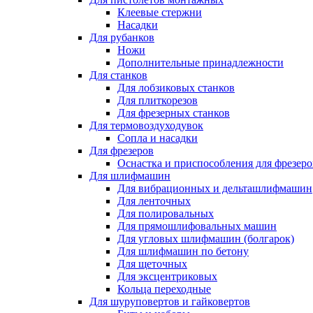
Клеевые стержни
Насадки
Для рубанков
Ножи
Дополнительные принадлежности
Для станков
Для лобзиковых станков
Для плиткорезов
Для фрезерных станков
Для термовоздуходувок
Сопла и насадки
Для фрезеров
Оснастка и приспособления для фрезеро
Для шлифмашин
Для вибрационных и дельташлифмашин
Для ленточных
Для полировальных
Для прямошлифовальных машин
Для угловых шлифмашин (болгарок)
Для шлифмашин по бетону
Для щеточных
Для эксцентриковых
Кольца переходные
Для шуруповертов и гайковертов