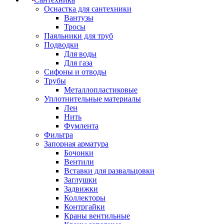
Оснастка для сантехники
Вантузы
Тросы
Паяльники для труб
Подводки
Для воды
Для газа
Сифоны и отводы
Трубы
Металлопластиковые
Уплотнительные материалы
Лен
Нить
Фумлента
Фильтра
Запорная арматура
Бочонки
Вентили
Вставки для развальцовки
Заглушки
Задвижки
Коллекторы
Контргайки
Краны вентильные