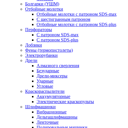
Болгарки (УШМ)
Отбойные молотки
Отбойные молотки с патроном SDS-max
С шестигранным патроном
Отбойные молотки с патроном SDS-plus
Перфораторы
С патроном SDS-max
С патроном SDS-plus
Лобзики
Фены (термопистолеты)
Электрорубанки
Дрели
Алмазного сверления
Безударные
Дрели-миксеры
Ударные
Угловые
Краскораспылители
Аккумуляторные
Электрические краскопульты
Шлифмашинки
Вибрационные
Дельташлифмашины
Ленточные
Полировальные машинки