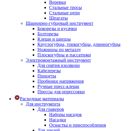
Веревки
Стальные тросы
Стальные цепи
Шпагаты
Шарнирно-губцевый инструмент
Бокорезы и кусачки
Болторезы
Клещи и щипцы
Круглогубцы, тонкогубцы, длинногубцы
Ножницы по металлу
Плоскогубцы и пассатижи
Электромонтажный инструмент
Для снятия изоляции
Кабелерезы
Пинцеты
Пробники напряжения
Ручные пресс-клещи
Прессы для опрессовки
Расходные материалы
Для инструмента
Для граверов
Наборы насадок
Насадки
Оснастка и приспособления
Для дрелей