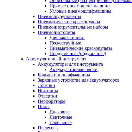
Орбитальные (эксцентриковые) пнев
Прямые пневмошлифмашины
Угловые пневмошлифмашины
Пневмошуруповерты
Пневматические краскопульты
Пневмоинструментальные наборы
Пневмопистолеты
Для накачки шин
Пескоструйные
Пневматические краскопульты
Продувочные (обдувочные)
Аккумуляторный инструмент
Аккумуляторы для инструмента
Аккумуляторные блоки
Болгарки и шлифмашины
Зарядные устройства для аккумуляторов
Лобзики
Ножницы
Отвертки
Перфораторы
Пилы
Дисковые
Ленточные
Сабельные
Пылесосы