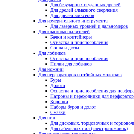
Для безударных и ударных дрелей
Для дрелей алмазного сверления
Для дрелей-миксеров
Для измерительного инструмента
Для лазерных уровней и дальномеров
Для краскораспылителей
Бачки и контейнеры
Оснастка и приспособления
Сопла и дюзы
Для лобзиков
Оснастка и приспособления
Пилки для лобзиков
Для ножниц
Для перфораторов и отбойных молотков
Буры
Долота
Оснастка и приспособления для перфор
Патроны и переходники для перфоратор
Коронки
Наборы буров и долот
Смазки
Для пил
Для дисковых, торцовочных и торцово
Для сабельных пил (электроножовок)
Для пистолетов монтажных