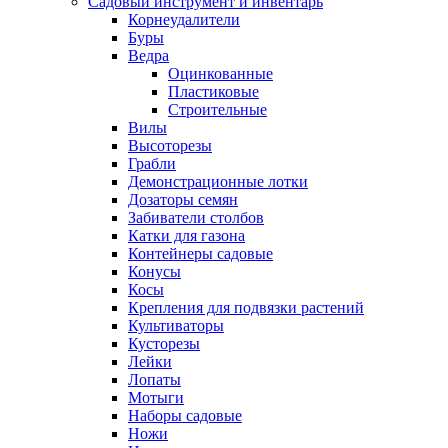
Садовый инструмент и инвентарь
Корнеудалители
Буры
Ведра
Оцинкованные
Пластиковые
Строительные
Вилы
Высоторезы
Грабли
Демонстрационные лотки
Дозаторы семян
Забиватели столбов
Катки для газона
Контейнеры садовые
Конусы
Косы
Крепления для подвязки растений
Культиваторы
Кусторезы
Лейки
Лопаты
Мотыги
Наборы садовые
Ножи