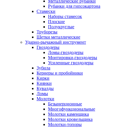
Металлические рубанки
Рубанки для гипсокартона
Стамески
Наборы стамесок
Плоские
Полукруглые
Труборезы
Щетки металлические
Ударно-рычажный инструмент
Гвоздодеры
Ломы-гвоздодеры
Монтировки-гвоздодеры
Усиленные гвоздодеры
Зубила
Кернеры и пробойники
Кирки
Киянки
Кувалды
Ломы
Молотки
Безынерционные
Многофункциональные
Молотки каменщика
Молотки кровельщика
Молотки-топоры