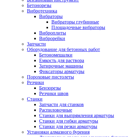
Бетонорезы
Вибротехника
Вибраторы
Вибраторы глубинные
Площадочные вибраторы
Виброплиты
Виброрейки
Запчасти
Оборудование для бетонных работ
Бетономешалки
Емкость для раствора
Затирочные машины
Фиксаторы арматуры
Пороховые пистолеты
Резчики
Бензорезы
Резчики швов
Станки
Запчасти для станков
Распиловочные
Станки для выпрямления арматуры
Станки для гибки арматуры
Станки для резки арматуры
Установки алмазного бурения