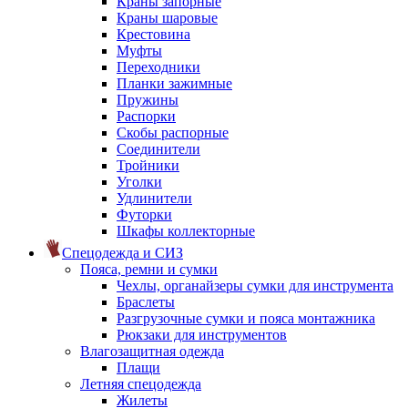
Краны запорные
Краны шаровые
Крестовина
Муфты
Переходники
Планки зажимные
Пружины
Распорки
Скобы распорные
Соединители
Тройники
Уголки
Удлинители
Футорки
Шкафы коллекторные
Спецодежда и СИЗ
Пояса, ремни и сумки
Чехлы, органайзеры сумки для инструмента
Браслеты
Разгрузочные сумки и пояса монтажника
Рюкзаки для инструментов
Влагозащитная одежда
Плащи
Летняя спецодежда
Жилеты