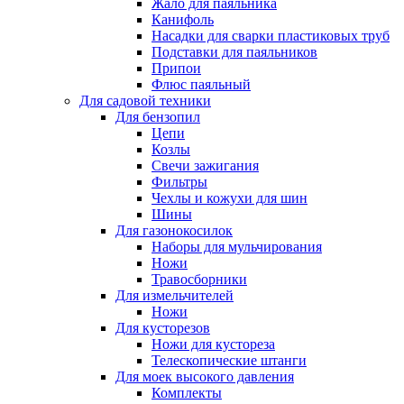
Жало для паяльника
Канифоль
Насадки для сварки пластиковых труб
Подставки для паяльников
Припои
Флюс паяльный
Для садовой техники
Для бензопил
Цепи
Козлы
Свечи зажигания
Фильтры
Чехлы и кожухи для шин
Шины
Для газонокосилок
Наборы для мульчирования
Ножи
Травосборники
Для измельчителей
Ножи
Для кусторезов
Ножи для кустореза
Телескопические штанги
Для моек высокого давления
Комплекты