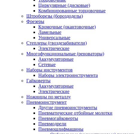
Циркулярные (дисковые)
Комбинированные торцовочные
Штроборезы (бороздоделы)
Фрезеры
Кромочные (окантовочные)
Ламельные
Универсальные
Степлеры (гвоздезабиватели)
Электрические
Многофункциональные (реноваторы)
Аккумуляторные
Сетевые
Наборы инструментов
Наборы электроинструмента
Гайковерты
Аккумуляторные
Электрические
Ножницы по металлу
Пневмоинструмент
Другие пневмоинструменты
Пневматические отбойные молотки
Пневмогайковерты
Пневмодрели
Пневмошлифмашины