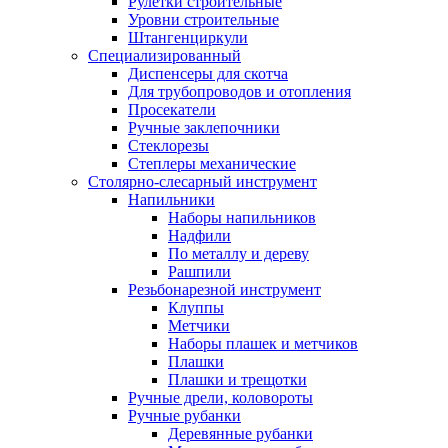
Рулетки строительные
Уровни строительные
Штангенциркули
Специализированный
Диспенсеры для скотча
Для трубопроводов и отопления
Просекатели
Ручные заклепочники
Стеклорезы
Степлеры механические
Столярно-слесарный инструмент
Напильники
Наборы напильников
Надфили
По металлу и дереву
Рашпили
Резьбонарезной инструмент
Клуппы
Метчики
Наборы плашек и метчиков
Плашки
Плашки и трещотки
Ручные дрели, коловороты
Ручные рубанки
Деревянные рубанки