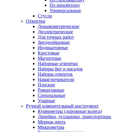
По пенобетону
Универсальные
Стусла
Отвертки
Динамометрические
Диэлектрические
Для точных работ
Звездообразные
Индикаторные
Крестовые
Магнитные
Наборные отвертки
Наборы бит и насадок
Наборы отверток
Намагничиватели
Плоские
Реверсивные
Специальные
Ударные
Ручной измерительный инструмент
Курвиметры (дорожные колеса)
Линейки, угольники, транспортиры
Мерная лента
Микрометры