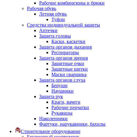
Рабочие комбинезоны и брюки
Рабочая обувь
Летняя обувь
Туфли
Средства индивидуальной защиты
Аптечки
Защита головы
Каски, каскетки
Защита органов дыхания
Респираторы
Защита органов зрения
Защитные очки
Защитные щитки
Маски сварщика
Защита органов слуха
Беруши
Наушники
Защита рук
Краги, вачеги
Рабочие перчатки
Рукавицы
Наколенники
Фартуки, нарукавники, бахилы
Строительное оборудование
Бензиновый инструмент