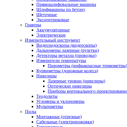
Прямошлифовальные машины
Шлифмашины по бетону
Щеточные
Эксцентриковые
Граверы
Аккумуляторные
Электрические
Измерительный инструмент
Видеоэндоскопы (видеоскопы)
Дальномеры лазерные (рулетки)
Детекторы металла (проводки)
Измерители температуры
Пирометры (инфракрасные термометры
Курвиметры (дорожные колеса)
Нивелиры
Лазерные уровни (нивелиры)
Оптические нивелиры
Приборы вертикального проектировани
Теодолиты
Угломеры и уклономеры
Мультиметры
Пилы
Монтажные (отрезные)
Сабельные (электроножовки)
Торцовочные