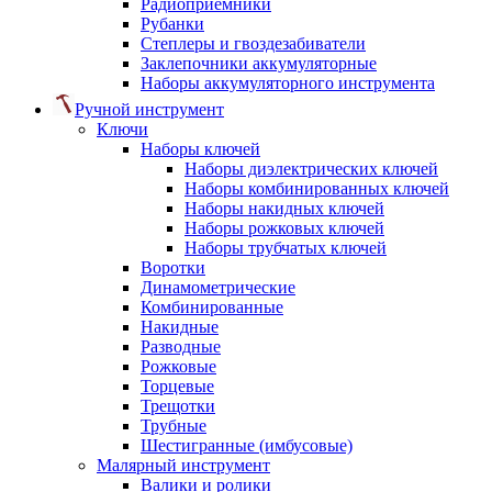
Радиоприемники
Рубанки
Степлеры и гвоздезабиватели
Заклепочники аккумуляторные
Наборы аккумуляторного инструмента
Ручной инструмент
Ключи
Наборы ключей
Наборы диэлектрических ключей
Наборы комбинированных ключей
Наборы накидных ключей
Наборы рожковых ключей
Наборы трубчатых ключей
Воротки
Динамометрические
Комбинированные
Накидные
Разводные
Рожковые
Торцевые
Трещотки
Трубные
Шестигранные (имбусовые)
Малярный инструмент
Валики и ролики