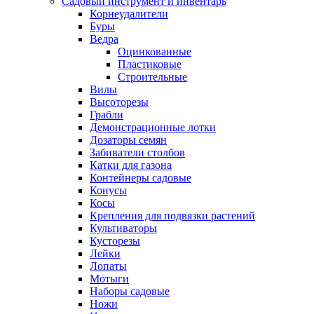
Садовый инструмент и инвентарь
Корнеудалители
Буры
Ведра
Оцинкованные
Пластиковые
Строительные
Вилы
Высоторезы
Грабли
Демонстрационные лотки
Дозаторы семян
Забиватели столбов
Катки для газона
Контейнеры садовые
Конусы
Косы
Крепления для подвязки растений
Культиваторы
Кусторезы
Лейки
Лопаты
Мотыги
Наборы садовые
Ножи