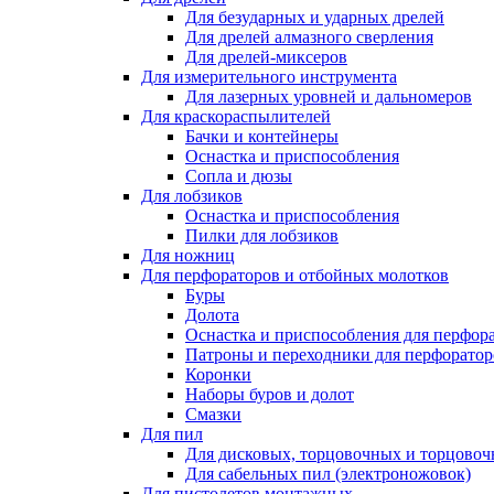
Для безударных и ударных дрелей
Для дрелей алмазного сверления
Для дрелей-миксеров
Для измерительного инструмента
Для лазерных уровней и дальномеров
Для краскораспылителей
Бачки и контейнеры
Оснастка и приспособления
Сопла и дюзы
Для лобзиков
Оснастка и приспособления
Пилки для лобзиков
Для ножниц
Для перфораторов и отбойных молотков
Буры
Долота
Оснастка и приспособления для перфор
Патроны и переходники для перфоратор
Коронки
Наборы буров и долот
Смазки
Для пил
Для дисковых, торцовочных и торцово
Для сабельных пил (электроножовок)
Для пистолетов монтажных