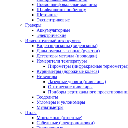
Прямошлифовальные машины
Шлифмашины по бетону
Щеточные
Эксцентриковые
Граверы
Аккумуляторные
Электрические
Измерительный инструмент
Видеоэндоскопы (видеоскопы)
Дальномеры лазерные (рулетки)
Детекторы металла (проводки)
Измерители температуры
Пирометры (инфракрасные термометры
Курвиметры (дорожные колеса)
Нивелиры
Лазерные уровни (нивелиры)
Оптические нивелиры
Приборы вертикального проектировани
Теодолиты
Угломеры и уклономеры
Мультиметры
Пилы
Монтажные (отрезные)
Сабельные (электроножовки)
Торцовочные