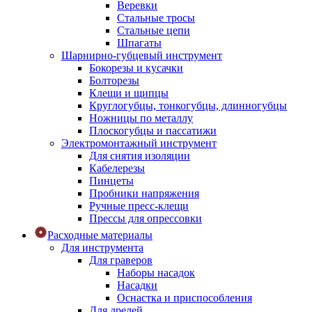
Веревки
Стальные тросы
Стальные цепи
Шпагаты
Шарнирно-губцевый инструмент
Бокорезы и кусачки
Болторезы
Клещи и щипцы
Круглогубцы, тонкогубцы, длинногубцы
Ножницы по металлу
Плоскогубцы и пассатижи
Электромонтажный инструмент
Для снятия изоляции
Кабелерезы
Пинцеты
Пробники напряжения
Ручные пресс-клещи
Прессы для опрессовки
Расходные материалы
Для инструмента
Для граверов
Наборы насадок
Насадки
Оснастка и приспособления
Для дрелей