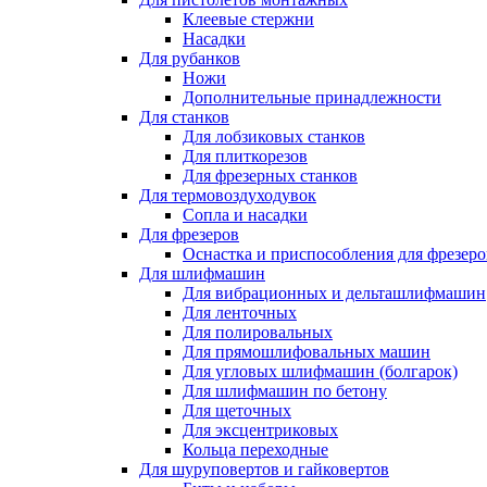
Клеевые стержни
Насадки
Для рубанков
Ножи
Дополнительные принадлежности
Для станков
Для лобзиковых станков
Для плиткорезов
Для фрезерных станков
Для термовоздуходувок
Сопла и насадки
Для фрезеров
Оснастка и приспособления для фрезеро
Для шлифмашин
Для вибрационных и дельташлифмашин
Для ленточных
Для полировальных
Для прямошлифовальных машин
Для угловых шлифмашин (болгарок)
Для шлифмашин по бетону
Для щеточных
Для эксцентриковых
Кольца переходные
Для шуруповертов и гайковертов