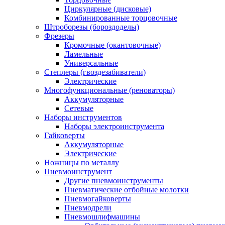
Циркулярные (дисковые)
Комбинированные торцовочные
Штроборезы (бороздоделы)
Фрезеры
Кромочные (окантовочные)
Ламельные
Универсальные
Степлеры (гвоздезабиватели)
Электрические
Многофункциональные (реноваторы)
Аккумуляторные
Сетевые
Наборы инструментов
Наборы электроинструмента
Гайковерты
Аккумуляторные
Электрические
Ножницы по металлу
Пневмоинструмент
Другие пневмоинструменты
Пневматические отбойные молотки
Пневмогайковерты
Пневмодрели
Пневмошлифмашины