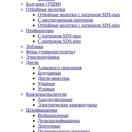
Болгарки (УШМ)
Отбойные молотки
Отбойные молотки с патроном SDS-max
С шестигранным патроном
Отбойные молотки с патроном SDS-plus
Перфораторы
С патроном SDS-max
С патроном SDS-plus
Лобзики
Фены (термопистолеты)
Электрорубанки
Дрели
Алмазного сверления
Безударные
Дрели-миксеры
Ударные
Угловые
Краскораспылители
Аккумуляторные
Электрические краскопульты
Шлифмашинки
Вибрационные
Дельташлифмашины
Ленточные
Полировальные машинки