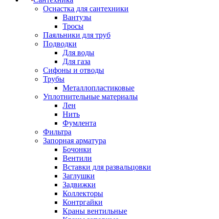
Оснастка для сантехники
Вантузы
Тросы
Паяльники для труб
Подводки
Для воды
Для газа
Сифоны и отводы
Трубы
Металлопластиковые
Уплотнительные материалы
Лен
Нить
Фумлента
Фильтра
Запорная арматура
Бочонки
Вентили
Вставки для развальцовки
Заглушки
Задвижки
Коллекторы
Контргайки
Краны вентильные