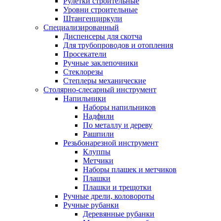
Рулетки строительные
Уровни строительные
Штангенциркули
Специализированный
Диспенсеры для скотча
Для трубопроводов и отопления
Просекатели
Ручные заклепочники
Стеклорезы
Степлеры механические
Столярно-слесарный инструмент
Напильники
Наборы напильников
Надфили
По металлу и дереву
Рашпили
Резьбонарезной инструмент
Клуппы
Метчики
Наборы плашек и метчиков
Плашки
Плашки и трещотки
Ручные дрели, коловороты
Ручные рубанки
Деревянные рубанки