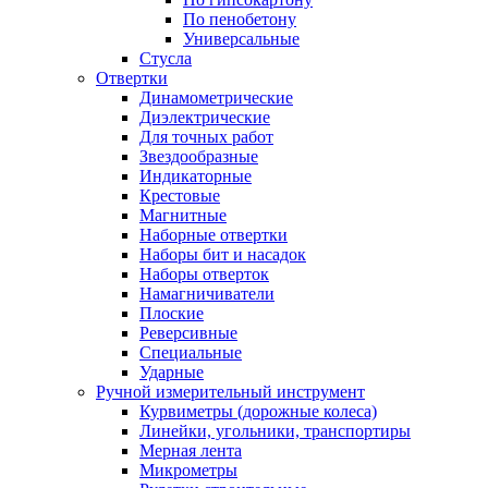
По пенобетону
Универсальные
Стусла
Отвертки
Динамометрические
Диэлектрические
Для точных работ
Звездообразные
Индикаторные
Крестовые
Магнитные
Наборные отвертки
Наборы бит и насадок
Наборы отверток
Намагничиватели
Плоские
Реверсивные
Специальные
Ударные
Ручной измерительный инструмент
Курвиметры (дорожные колеса)
Линейки, угольники, транспортиры
Мерная лента
Микрометры