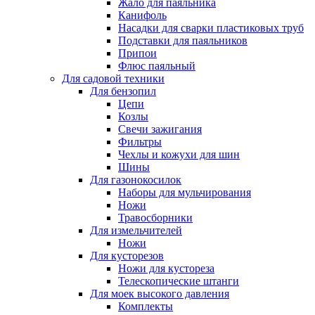
Жало для паяльника
Канифоль
Насадки для сварки пластиковых труб
Подставки для паяльников
Припои
Флюс паяльный
Для садовой техники
Для бензопил
Цепи
Козлы
Свечи зажигания
Фильтры
Чехлы и кожухи для шин
Шины
Для газонокосилок
Наборы для мульчирования
Ножи
Травосборники
Для измельчителей
Ножи
Для кусторезов
Ножи для кустореза
Телескопические штанги
Для моек высокого давления
Комплекты