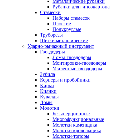
Металлические рубанки
Рубанки для гипсокартона
Стамески
Наборы стамесок
Плоские
Полукруглые
Труборезы
Щетки металлические
Ударно-рычажный инструмент
Гвоздодеры
Ломы-гвоздодеры
Монтировки-гвоздодеры
Усиленные гвоздодеры
Зубила
Кернеры и пробойники
Кирки
Киянки
Кувалды
Ломы
Молотки
Безынерционные
Многофункциональные
Молотки каменщика
Молотки кровельщика
Молотки-топоры