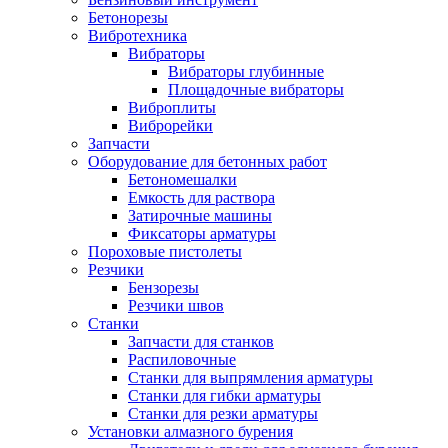
Бетонорезы
Вибротехника
Вибраторы
Вибраторы глубинные
Площадочные вибраторы
Виброплиты
Виброрейки
Запчасти
Оборудование для бетонных работ
Бетономешалки
Емкость для раствора
Затирочные машины
Фиксаторы арматуры
Пороховые пистолеты
Резчики
Бензорезы
Резчики швов
Станки
Запчасти для станков
Распиловочные
Станки для выпрямления арматуры
Станки для гибки арматуры
Станки для резки арматуры
Установки алмазного бурения