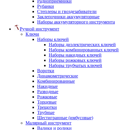
Радиоприемники
Рубанки
Степлеры и гвоздезабиватели
Заклепочники аккумуляторные
Наборы аккумуляторного инструмента
Ручной инструмент
Ключи
Наборы ключей
Наборы диэлектрических ключей
Наборы комбинированных ключей
Наборы накидных ключей
Наборы рожковых ключей
Наборы трубчатых ключей
Воротки
Динамометрические
Комбинированные
Накидные
Разводные
Рожковые
Торцевые
Трещотки
Трубные
Шестигранные (имбусовые)
Малярный инструмент
Валики и ролики