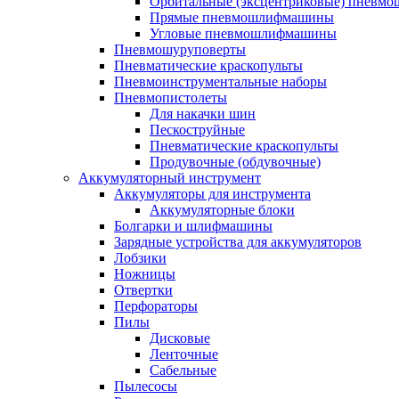
Орбитальные (эксцентриковые) пнев
Прямые пневмошлифмашины
Угловые пневмошлифмашины
Пневмошуруповерты
Пневматические краскопульты
Пневмоинструментальные наборы
Пневмопистолеты
Для накачки шин
Пескоструйные
Пневматические краскопульты
Продувочные (обдувочные)
Аккумуляторный инструмент
Аккумуляторы для инструмента
Аккумуляторные блоки
Болгарки и шлифмашины
Зарядные устройства для аккумуляторов
Лобзики
Ножницы
Отвертки
Перфораторы
Пилы
Дисковые
Ленточные
Сабельные
Пылесосы