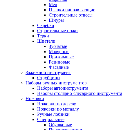
Мел
Планки направляющие
Строительные отвесы
Шнуры
Скребки
Строительные ножи
Терки
Шпатели
Зубчатые
Малярные
Прижимные
Резиновые
Фасадные
Зажимной инструмент
Струбцины
Наборы ручных инструментов
Наборы автоинструмента
Наборы столярно-слесарного инструмента
Ножовки
Ножовки по дереву
Ножовки по металлу
Ручные лобзики
Специальные
Обушковые
По гипсокартону