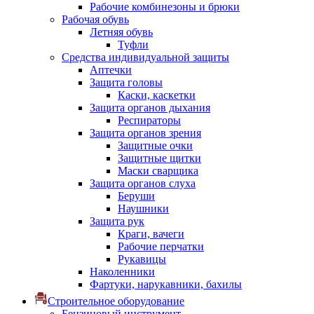
Рабочие комбинезоны и брюки
Рабочая обувь
Летняя обувь
Туфли
Средства индивидуальной защиты
Аптечки
Защита головы
Каски, каскетки
Защита органов дыхания
Респираторы
Защита органов зрения
Защитные очки
Защитные щитки
Маски сварщика
Защита органов слуха
Беруши
Наушники
Защита рук
Краги, вачеги
Рабочие перчатки
Рукавицы
Наколенники
Фартуки, нарукавники, бахилы
Строительное оборудование
Бензиновый инструмент