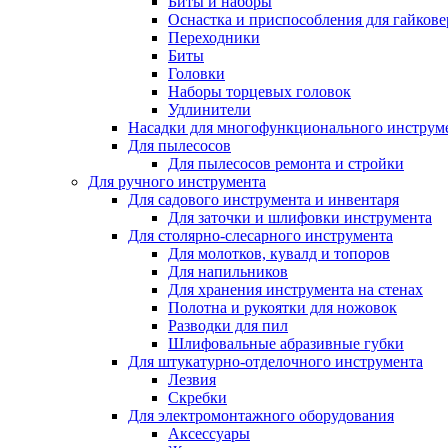
Биты и наборы
Оснастка и приспособления для гайкове
Переходники
Биты
Головки
Наборы торцевых головок
Удлинители
Насадки для многофункционального инструм
Для пылесосов
Для пылесосов ремонта и стройки
Для ручного инструмента
Для садового инструмента и инвентаря
Для заточки и шлифовки инструмента
Для столярно-слесарного инструмента
Для молотков, кувалд и топоров
Для напильников
Для хранения инструмента на стенах
Полотна и рукоятки для ножовок
Разводки для пил
Шлифовальные абразивные губки
Для штукатурно-отделочного инструмента
Лезвия
Скребки
Для электромонтажного оборудования
Аксессуары