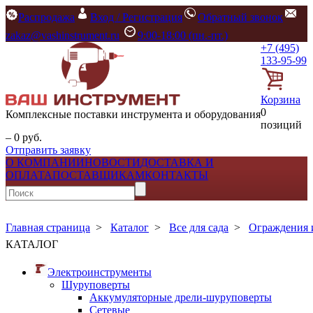
Распродажа
Вход / Регистрация
Обратный звонок
zakaz@vashinstrument.ru
9:00-18:00 (пн.-пт.)
+7 (495)
133-95-99
Корзина
0
Комплексные поставки инструмента и оборудования
позиций
– 0 руб.
Отправить заявку
О КОМПАНИИ
НОВОСТИ
ДОСТАВКА И
ОПЛАТА
ПОСТАВЩИКАМ
КОНТАКТЫ
Главная страница
>
Каталог
>
Все для сада
>
Ограждения 
КАТАЛОГ
Электроинструменты
Шуруповерты
Аккумуляторные дрели-шуруповерты
Сетевые