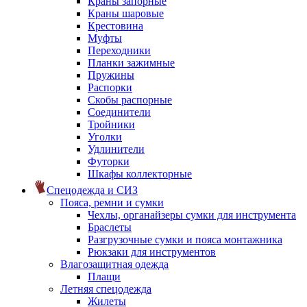
Краны запорные
Краны шаровые
Крестовина
Муфты
Переходники
Планки зажимные
Пружины
Распорки
Скобы распорные
Соединители
Тройники
Уголки
Удлинители
Футорки
Шкафы коллекторные
Спецодежда и СИЗ
Пояса, ремни и сумки
Чехлы, органайзеры сумки для инструмента
Браслеты
Разгрузочные сумки и пояса монтажника
Рюкзаки для инструментов
Влагозащитная одежда
Плащи
Летняя спецодежда
Жилеты