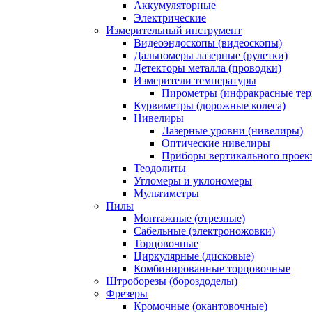
Аккумуляторные
Электрические
Измерительный инструмент
Видеоэндоскопы (видеоскопы)
Дальномеры лазерные (рулетки)
Детекторы металла (проводки)
Измерители температуры
Пирометры (инфракрасные те
Курвиметры (дорожные колеса)
Нивелиры
Лазерные уровни (нивелиры)
Оптические нивелиры
Приборы вертикального проек
Теодолиты
Угломеры и уклономеры
Мультиметры
Пилы
Монтажные (отрезные)
Сабельные (электроножовки)
Торцовочные
Циркулярные (дисковые)
Комбинированные торцовочные
Штроборезы (бороздоделы)
Фрезеры
Кромочные (окантовочные)