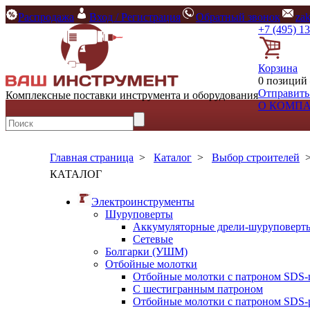
Распродажа
Вход / Регистрация
Обратный звонок
za
+7 (495) 1
Корзина
0 позиций 
Отправить
Комплексные поставки инструмента и оборудования
О КОМП
Главная страница
>
Каталог
>
Выбор строителей
КАТАЛОГ
Электроинструменты
Шуруповерты
Аккумуляторные дрели-шуруповерт
Сетевые
Болгарки (УШМ)
Отбойные молотки
Отбойные молотки с патроном SDS-
С шестигранным патроном
Отбойные молотки с патроном SDS-p