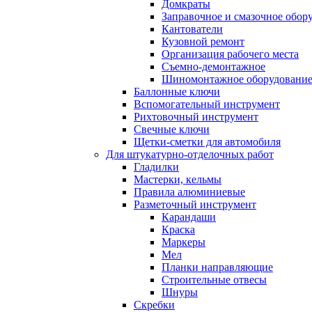
Домкраты
Заправочное и смазочное обор
Кантователи
Кузовной ремонт
Организация рабочего места
Съемно-демонтажное
Шиномонтажное оборудовани
Баллонные ключи
Вспомогательный инструмент
Рихтовочный инструмент
Свечные ключи
Щетки-сметки для автомобиля
Для штукатурно-отделочных работ
Гладилки
Мастерки, кельмы
Правила алюминиевые
Разметочный инструмент
Карандаши
Краска
Маркеры
Мел
Планки направляющие
Строительные отвесы
Шнуры
Скребки