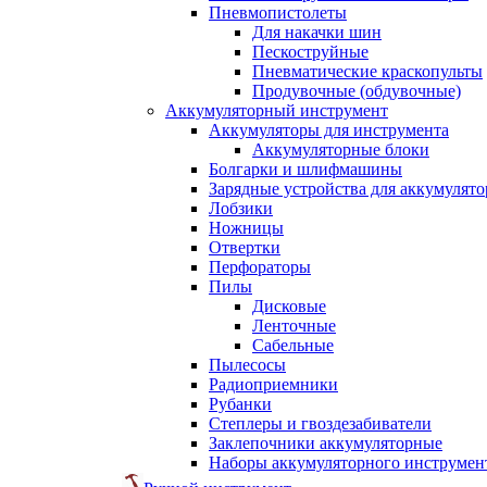
Пневмопистолеты
Для накачки шин
Пескоструйные
Пневматические краскопульты
Продувочные (обдувочные)
Аккумуляторный инструмент
Аккумуляторы для инструмента
Аккумуляторные блоки
Болгарки и шлифмашины
Зарядные устройства для аккумулято
Лобзики
Ножницы
Отвертки
Перфораторы
Пилы
Дисковые
Ленточные
Сабельные
Пылесосы
Радиоприемники
Рубанки
Степлеры и гвоздезабиватели
Заклепочники аккумуляторные
Наборы аккумуляторного инструмен