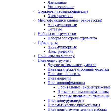
Ламельные
Универсальные
Степлеры (гвоздезабиватели)
Электрические
Многофункциональные (реноваторы)
Аккумуляторные
Сетевые
Наборы инструментов
Наборы электроинструмента
Гайковерты
Аккумуляторные
Электрические
Ножницы по металлу
Пневмоинструмент
Другие пневмоинструменты
Пневматические отбойные молотки
Пневмогайковерты
Пневмодрели
Пневмошлифмашины
Орбитальные (эксцентриковы
Прямые пневмошлифмашины
Угловые пневмошлифмашины
Пневмошуруповерты
Пневматические краскопульты
Пневмоинструментальные наборы