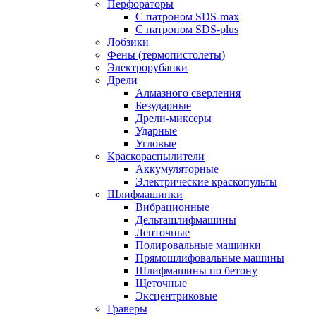
Перфораторы
С патроном SDS-max
С патроном SDS-plus
Лобзики
Фены (термопистолеты)
Электрорубанки
Дрели
Алмазного сверления
Безударные
Дрели-миксеры
Ударные
Угловые
Краскораспылители
Аккумуляторные
Электрические краскопульты
Шлифмашинки
Вибрационные
Дельташлифмашины
Ленточные
Полировальные машинки
Прямошлифовальные машины
Шлифмашины по бетону
Щеточные
Эксцентриковые
Граверы