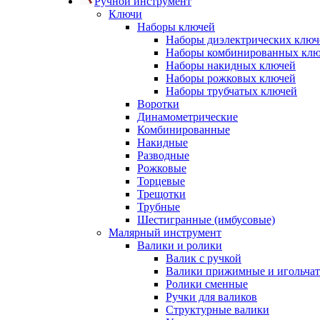
Ручной инструмент
Ключи
Наборы ключей
Наборы диэлектрических ключ
Наборы комбинированных кл
Наборы накидных ключей
Наборы рожковых ключей
Наборы трубчатых ключей
Воротки
Динамометрические
Комбинированные
Накидные
Разводные
Рожковые
Торцевые
Трещотки
Трубные
Шестигранные (имбусовые)
Малярный инструмент
Валики и ролики
Валик с ручкой
Валики прижимные и игольча
Ролики сменные
Ручки для валиков
Структурные валики