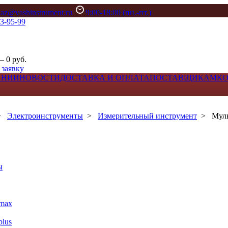
kaz@vashinstrument.ru
9:00-18:00 (пн.-пт.)
33-95-99
– 0 руб.
 заявку
АНИИ
НОВОСТИ
ДОСТАВКА И ОПЛАТА
ПОСТАВЩИКАМ
К
>
Электроинструменты
>
Измерительный инструмент
>
Мул
ы
max
lus