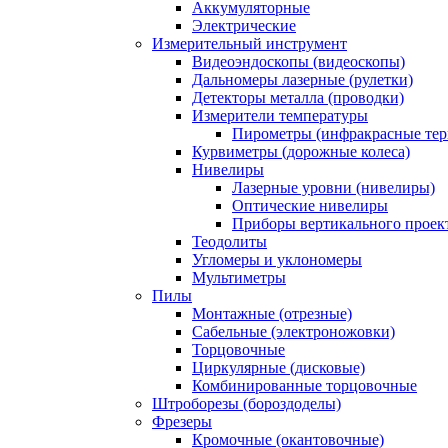
Аккумуляторные
Электрические
Измерительный инструмент
Видеоэндоскопы (видеоскопы)
Дальномеры лазерные (рулетки)
Детекторы металла (проводки)
Измерители температуры
Пирометры (инфракрасные те
Курвиметры (дорожные колеса)
Нивелиры
Лазерные уровни (нивелиры)
Оптические нивелиры
Приборы вертикального проек
Теодолиты
Угломеры и уклономеры
Мультиметры
Пилы
Монтажные (отрезные)
Сабельные (электроножовки)
Торцовочные
Циркулярные (дисковые)
Комбинированные торцовочные
Штроборезы (бороздоделы)
Фрезеры
Кромочные (окантовочные)