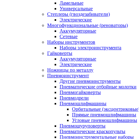
Ламельные
Универсальные
Степлеры (гвоздезабиватели)
Электрические
Многофункциональные (реноваторы)
Аккумуляторные
Сетевые
Наборы инструментов
Наборы электроинструмента
Гайковерты
Аккумуляторные
Электрические
Ножницы по металлу
Пневмоинструмент
Другие пневмоинструменты
Пневматические отбойные молотки
Пневмогайковерты
Пневмодрели
Пневмошлифмашины
Орбитальные (эксцентриковы
Прямые пневмошлифмашины
Угловые пневмошлифмашины
Пневмошуруповерты
Пневматические краскопульты
Пневмоинструментальные наборы