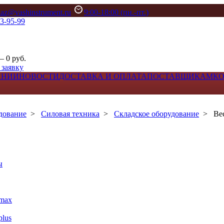
kaz@vashinstrument.ru
9:00-18:00 (пн.-пт.)
33-95-99
– 0 руб.
 заявку
АНИИ
НОВОСТИ
ДОСТАВКА И ОПЛАТА
ПОСТАВЩИКАМ
К
дование
>
Силовая техника
>
Складское оборудование
>
Ве
ы
max
lus