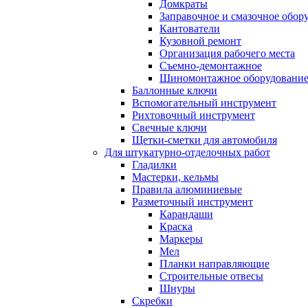
Домкраты
Заправочное и смазочное обор
Кантователи
Кузовной ремонт
Организация рабочего места
Съемно-демонтажное
Шиномонтажное оборудовани
Баллонные ключи
Вспомогательный инструмент
Рихтовочный инструмент
Свечные ключи
Щетки-сметки для автомобиля
Для штукатурно-отделочных работ
Гладилки
Мастерки, кельмы
Правила алюминиевые
Разметочный инструмент
Карандаши
Краска
Маркеры
Мел
Планки направляющие
Строительные отвесы
Шнуры
Скребки