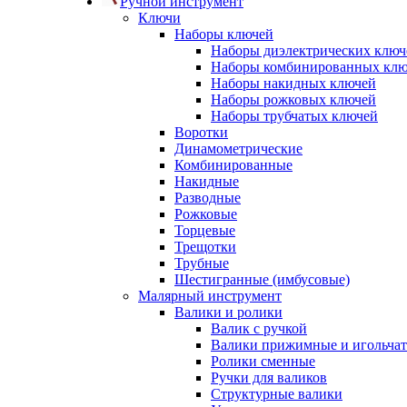
Ручной инструмент
Ключи
Наборы ключей
Наборы диэлектрических ключ
Наборы комбинированных кл
Наборы накидных ключей
Наборы рожковых ключей
Наборы трубчатых ключей
Воротки
Динамометрические
Комбинированные
Накидные
Разводные
Рожковые
Торцевые
Трещотки
Трубные
Шестигранные (имбусовые)
Малярный инструмент
Валики и ролики
Валик с ручкой
Валики прижимные и игольча
Ролики сменные
Ручки для валиков
Структурные валики