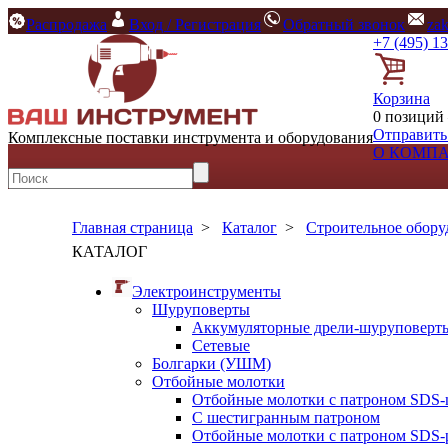
Распродажа
Вход / Регистрация
Обратный звонок
za
+7 (495) 1
Корзина
0 позиций 
Отправить
Комплексные поставки инструмента и оборудования
О КОМП
Главная страница
>
Каталог
>
Строительное обору
КАТАЛОГ
Электроинструменты
Шуруповерты
Аккумуляторные дрели-шуруповерт
Сетевые
Болгарки (УШМ)
Отбойные молотки
Отбойные молотки с патроном SDS-
С шестигранным патроном
Отбойные молотки с патроном SDS-p