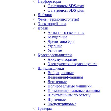
Перфораторы
С патроном SDS-max
С патроном SDS-plus
Лобзики
Фены (термопистолеты)
Электрорубанки
Дрели
Алмазного сверления
Безударные
Дрели-миксеры
Ударные
Угловые
Краскораспылители
Аккумуляторные
Электрические краскопульты
Шлифмашинки
Вибрационные
Дельташлифмашины
Ленточные
Полировальные машинки
Прямошлифовальные машины
Шлифмашины по бетону
Щеточные
Эксцентриковые
Граверы