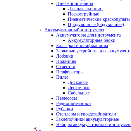
Пневмопистолеты
Для накачки шин
Пескоструйные
Пневматические краскопульты
Продувочные (обдувочные)
Аккумуляторный инструмент
Аккумуляторы для инструмента
Аккумуляторные блоки
Болгарки и шлифмашины
Зарядные устройства для аккумулято
Лобзики
Ножницы
Отвертки
Перфораторы
Пилы
Дисковые
Ленточные
Сабельные
Пылесосы
Радиоприемники
Рубанки
Степлеры и гвоздезабиватели
Заклепочники аккумуляторные
Наборы аккумуляторного инструмен