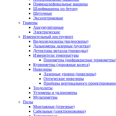
Прямошлифовальные машины
Шлифмашины по бетону
Щеточные
Эксцентриковые
Граверы
Аккумуляторные
Электрические
Измерительный инструмент
Видеоэндоскопы (видеоскопы)
Дальномеры лазерные (рулетки)
Детекторы металла (проводки)
Измерители температуры
Пирометры (инфракрасные термометры
Курвиметры (дорожные колеса)
Нивелиры
Лазерные уровни (нивелиры)
Оптические нивелиры
Приборы вертикального проектировани
Теодолиты
Угломеры и уклономеры
Мультиметры
Пилы
Монтажные (отрезные)
Сабельные (электроножовки)
Торцовочные