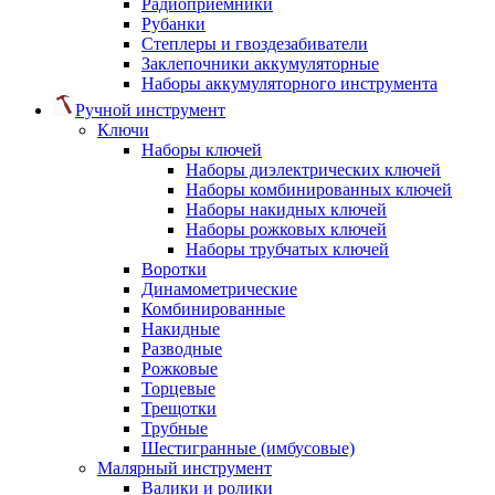
Радиоприемники
Рубанки
Степлеры и гвоздезабиватели
Заклепочники аккумуляторные
Наборы аккумуляторного инструмента
Ручной инструмент
Ключи
Наборы ключей
Наборы диэлектрических ключей
Наборы комбинированных ключей
Наборы накидных ключей
Наборы рожковых ключей
Наборы трубчатых ключей
Воротки
Динамометрические
Комбинированные
Накидные
Разводные
Рожковые
Торцевые
Трещотки
Трубные
Шестигранные (имбусовые)
Малярный инструмент
Валики и ролики