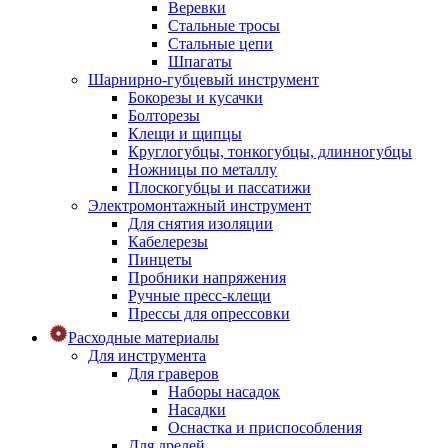
Веревки
Стальные тросы
Стальные цепи
Шпагаты
Шарнирно-губцевый инструмент
Бокорезы и кусачки
Болторезы
Клещи и щипцы
Круглогубцы, тонкогубцы, длинногубцы
Ножницы по металлу
Плоскогубцы и пассатижи
Электромонтажный инструмент
Для снятия изоляции
Кабелерезы
Пинцеты
Пробники напряжения
Ручные пресс-клещи
Прессы для опрессовки
Расходные материалы
Для инструмента
Для граверов
Наборы насадок
Насадки
Оснастка и приспособления
Для дрелей