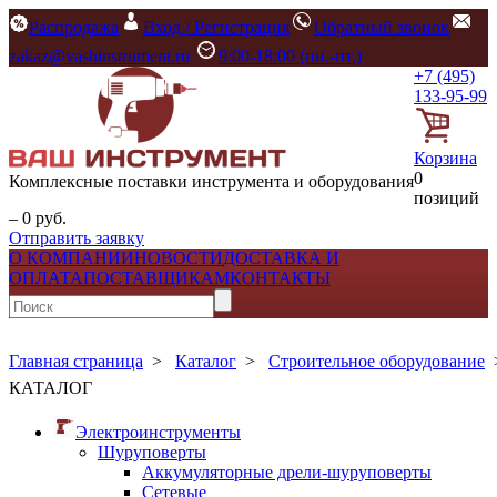
Распродажа
Вход / Регистрация
Обратный звонок
zakaz@vashinstrument.ru
9:00-18:00 (пн.-пт.)
+7 (495)
133-95-99
Корзина
0
Комплексные поставки инструмента и оборудования
позиций
– 0 руб.
Отправить заявку
О КОМПАНИИ
НОВОСТИ
ДОСТАВКА И
ОПЛАТА
ПОСТАВЩИКАМ
КОНТАКТЫ
Главная страница
>
Каталог
>
Строительное оборудование
КАТАЛОГ
Электроинструменты
Шуруповерты
Аккумуляторные дрели-шуруповерты
Сетевые