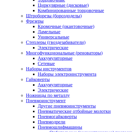
Циркулярные (дисковые)
Комбинированные торцовочные
Штроборезы (бороздоделы)
Фрезеры
Кромочные (окантовочные)
Ламельные
Универсальные
Степлеры (гвоздезабиватели)
Электрические
Многофункциональные (реноваторы)
Аккумуляторные
Сетевые
Наборы инструментов
Наборы электроинструмента
Гайковерты
Аккумуляторные
Электрические
Ножницы по металлу
Пневмоинструмент
Другие пневмоинструменты
Пневматические отбойные молотки
Пневмогайковерты
Пневмодрели
Пневмошлифмашины