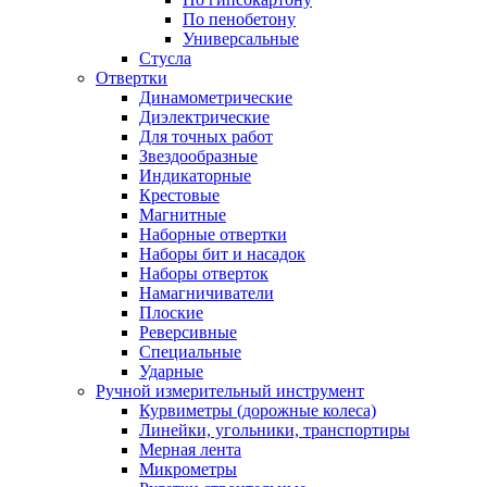
По пенобетону
Универсальные
Стусла
Отвертки
Динамометрические
Диэлектрические
Для точных работ
Звездообразные
Индикаторные
Крестовые
Магнитные
Наборные отвертки
Наборы бит и насадок
Наборы отверток
Намагничиватели
Плоские
Реверсивные
Специальные
Ударные
Ручной измерительный инструмент
Курвиметры (дорожные колеса)
Линейки, угольники, транспортиры
Мерная лента
Микрометры