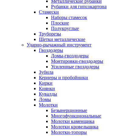
Металлические рубанки
Рубанки для гипсокартона
Стамески
Наборы стамесок
Плоские
Полукруглые
Труборезы
Щетки металлические
Ударно-рычажный инструмент
Гвоздодеры
Ломы-гвоздодеры
Монтировки-гвоздодеры
Усиленные гвоздодеры
Зубила
Кернеры и пробойники
Кирки
Киянки
Кувалды
Ломы
Молотки
Безынерционные
Многофункциональные
Молотки каменщика
Молотки кровельщика
Молотки-топоры