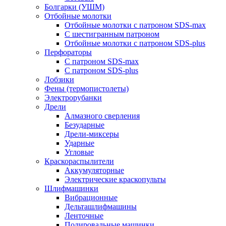
Болгарки (УШМ)
Отбойные молотки
Отбойные молотки с патроном SDS-max
С шестигранным патроном
Отбойные молотки с патроном SDS-plus
Перфораторы
С патроном SDS-max
С патроном SDS-plus
Лобзики
Фены (термопистолеты)
Электрорубанки
Дрели
Алмазного сверления
Безударные
Дрели-миксеры
Ударные
Угловые
Краскораспылители
Аккумуляторные
Электрические краскопульты
Шлифмашинки
Вибрационные
Дельташлифмашины
Ленточные
Полировальные машинки