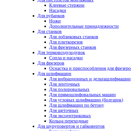
Клеевые стержни
Насадки
Для рубанков
Ножи
Дополнительные принадлежности
Для станков
Для лобзиковых станков
Для плиткорезов
Для фрезерных станков
Для термовоздуходувок
Сопла и насадки
Для фрезеров
Оснастка и приспособления для фрезеро
Для шлифмашин
Для вибрационных и дельташлифмашин
Для ленточных
Для полировальных
Для прямошлифовальных машин
Для угловых шлифмашин (болгарок)
Для шлифмашин по бетону
Для щеточных
Для эксцентриковых
Кольца переходные
Для шуруповертов и гайковертов