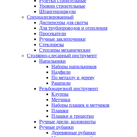
Рулетки строительные
Уровни строительные
Штангенциркули
Специализированный
Диспенсеры для скотча
Для трубопроводов и отопления
Просекатели
Ручные заклепочники
Стеклорезы
Степлеры механические
Столярно-слесарный инструмент
Напильники
Наборы напильников
Надфили
По металлу и дереву
Рашпили
Резьбонарезной инструмент
Клуппы
Метчики
Наборы плашек и метчиков
Плашки
Плашки и трещотки
Ручные дрели, коловороты
Ручные рубанки
Деревянные рубанки