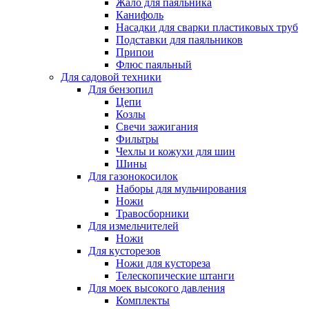
Жало для паяльника
Канифоль
Насадки для сварки пластиковых труб
Подставки для паяльников
Припои
Флюс паяльный
Для садовой техники
Для бензопил
Цепи
Козлы
Свечи зажигания
Фильтры
Чехлы и кожухи для шин
Шины
Для газонокосилок
Наборы для мульчирования
Ножи
Травосборники
Для измельчителей
Ножи
Для кусторезов
Ножи для кустореза
Телескопические штанги
Для моек высокого давления
Комплекты