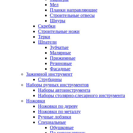
Мел
Планки направляющие
Строительные отвесы
Шнуры
Скребки
Строительные ножи
Терки
Шпатели
Зубчатые
Малярные
Прижимные
Резиновые
Фасадные
Зажимной инструмент
Струбцины
Наборы ручных инструментов
Наборы автоинструмента
Наборы столярно-слесарного инструмента
Ножовки
Ножовки по дереву
Ножовки по металлу
Ручные лобзики
Специальные
Обушковые
По гипсокартону