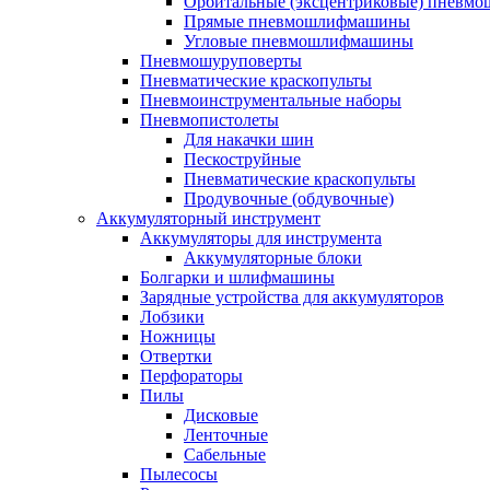
Орбитальные (эксцентриковые) пнев
Прямые пневмошлифмашины
Угловые пневмошлифмашины
Пневмошуруповерты
Пневматические краскопульты
Пневмоинструментальные наборы
Пневмопистолеты
Для накачки шин
Пескоструйные
Пневматические краскопульты
Продувочные (обдувочные)
Аккумуляторный инструмент
Аккумуляторы для инструмента
Аккумуляторные блоки
Болгарки и шлифмашины
Зарядные устройства для аккумуляторов
Лобзики
Ножницы
Отвертки
Перфораторы
Пилы
Дисковые
Ленточные
Сабельные
Пылесосы