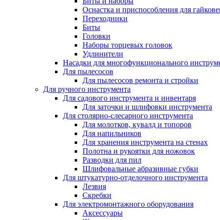
Биты и наборы
Оснастка и приспособления для гайкове
Переходники
Биты
Головки
Наборы торцевых головок
Удлинители
Насадки для многофункционального инструм
Для пылесосов
Для пылесосов ремонта и стройки
Для ручного инструмента
Для садового инструмента и инвентаря
Для заточки и шлифовки инструмента
Для столярно-слесарного инструмента
Для молотков, кувалд и топоров
Для напильников
Для хранения инструмента на стенах
Полотна и рукоятки для ножовок
Разводки для пил
Шлифовальные абразивные губки
Для штукатурно-отделочного инструмента
Лезвия
Скребки
Для электромонтажного оборудования
Аксессуары