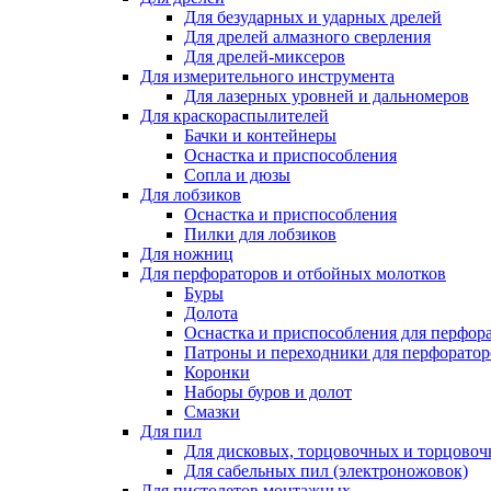
Для безударных и ударных дрелей
Для дрелей алмазного сверления
Для дрелей-миксеров
Для измерительного инструмента
Для лазерных уровней и дальномеров
Для краскораспылителей
Бачки и контейнеры
Оснастка и приспособления
Сопла и дюзы
Для лобзиков
Оснастка и приспособления
Пилки для лобзиков
Для ножниц
Для перфораторов и отбойных молотков
Буры
Долота
Оснастка и приспособления для перфор
Патроны и переходники для перфоратор
Коронки
Наборы буров и долот
Смазки
Для пил
Для дисковых, торцовочных и торцово
Для сабельных пил (электроножовок)
Для пистолетов монтажных