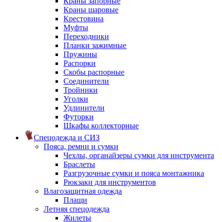
Краны запорные
Краны шаровые
Крестовина
Муфты
Переходники
Планки зажимные
Пружины
Распорки
Скобы распорные
Соединители
Тройники
Уголки
Удлинители
Футорки
Шкафы коллекторные
Спецодежда и СИЗ
Пояса, ремни и сумки
Чехлы, органайзеры сумки для инструмента
Браслеты
Разгрузочные сумки и пояса монтажника
Рюкзаки для инструментов
Влагозащитная одежда
Плащи
Летняя спецодежда
Жилеты