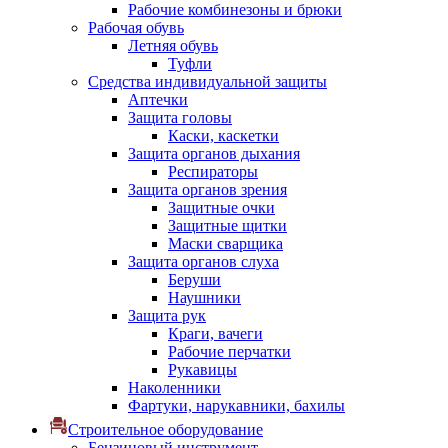
Рабочие комбинезоны и брюки
Рабочая обувь
Летняя обувь
Туфли
Средства индивидуальной защиты
Аптечки
Защита головы
Каски, каскетки
Защита органов дыхания
Респираторы
Защита органов зрения
Защитные очки
Защитные щитки
Маски сварщика
Защита органов слуха
Беруши
Наушники
Защита рук
Краги, вачеги
Рабочие перчатки
Рукавицы
Наколенники
Фартуки, нарукавники, бахилы
Строительное оборудование
Бензиновый инструмент