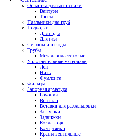
Оснастка для сантехники
Вантузы
Тросы
Паяльники для труб
Подводки
Для воды
Для газа
Сифоны и отводы
Трубы
Металлопластиковые
Уплотнительные материалы
Лен
Нить
Фумлента
Фильтра
Запорная арматура
Бочонки
Вентили
Вставки для развальцовки
Заглушки
Задвижки
Коллекторы
Контргайки
Краны вентильные