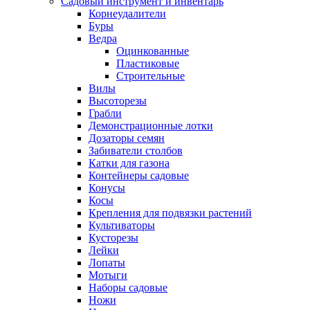
Садовый инструмент и инвентарь
Корнеудалители
Буры
Ведра
Оцинкованные
Пластиковые
Строительные
Вилы
Высоторезы
Грабли
Демонстрационные лотки
Дозаторы семян
Забиватели столбов
Катки для газона
Контейнеры садовые
Конусы
Косы
Крепления для подвязки растений
Культиваторы
Кусторезы
Лейки
Лопаты
Мотыги
Наборы садовые
Ножи