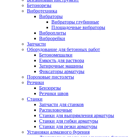
Бетонорезы
Вибротехника
Вибраторы
Вибраторы глубинные
Площадочные вибраторы
Виброплиты
Виброрейки
Запчасти
Оборудование для бетонных работ
Бетономешалки
Емкость для раствора
Затирочные машины
Фиксаторы арматуры
Пороховые пистолеты
Резчики
Бензорезы
Резчики швов
Станки
Запчасти для станков
Распиловочные
Станки для выпрямления арматуры
Станки для гибки арматуры
Станки для резки арматуры
Установки алмазного бурения