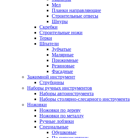
Мел
Планки направляющие
Строительные отвесы
Шнуры
Скребки
Строительные ножи
Терки
Шпатели
Зубчатые
Малярные
Прижимные
Резиновые
Фасадные
Зажимной инструмент
Струбцины
Наборы ручных инструментов
Наборы автоинструмента
Наборы столярно-слесарного инструмента
Ножовки
Ножовки по дереву
Ножовки по металлу
Ручные лобзики
Специальные
Обушковые
По гипсокартону