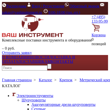
Распродажа
Вход / Регистрация
Обратный звонок
zakaz@vashinstrument.ru
9:00-18:00 (пн.-пт.)
+7 (495)
133-95-99
Корзина
0
Комплексные поставки инструмента и оборудования
позиций
– 0 руб.
Отправить заявку
О КОМПАНИИ
НОВОСТИ
ДОСТАВКА И
ОПЛАТА
ПОСТАВЩИКАМ
КОНТАКТЫ
Главная страница
>
Каталог
>
Крепеж
>
Метрический кре
КАТАЛОГ
Электроинструменты
Шуруповерты
Аккумуляторные дрели-шуруповерты
Сетевые