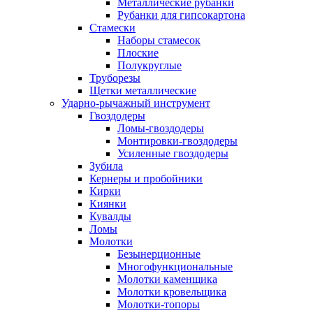
Металлические рубанки
Рубанки для гипсокартона
Стамески
Наборы стамесок
Плоские
Полукруглые
Труборезы
Щетки металлические
Ударно-рычажный инструмент
Гвоздодеры
Ломы-гвоздодеры
Монтировки-гвоздодеры
Усиленные гвоздодеры
Зубила
Кернеры и пробойники
Кирки
Киянки
Кувалды
Ломы
Молотки
Безынерционные
Многофункциональные
Молотки каменщика
Молотки кровельщика
Молотки-топоры