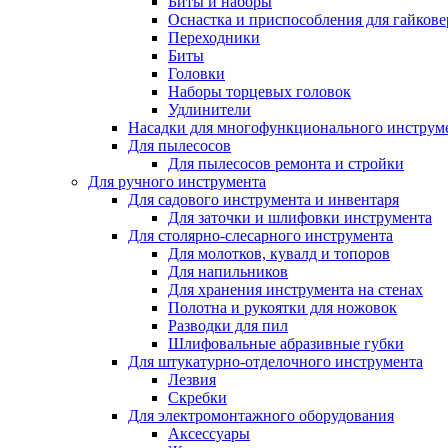
Биты и наборы
Оснастка и приспособления для гайкове
Переходники
Биты
Головки
Наборы торцевых головок
Удлинители
Насадки для многофункционального инструм
Для пылесосов
Для пылесосов ремонта и стройки
Для ручного инструмента
Для садового инструмента и инвентаря
Для заточки и шлифовки инструмента
Для столярно-слесарного инструмента
Для молотков, кувалд и топоров
Для напильников
Для хранения инструмента на стенах
Полотна и рукоятки для ножовок
Разводки для пил
Шлифовальные абразивные губки
Для штукатурно-отделочного инструмента
Лезвия
Скребки
Для электромонтажного оборудования
Аксессуары