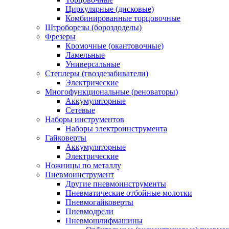
Циркулярные (дисковые)
Комбинированные торцовочные
Штроборезы (бороздоделы)
Фрезеры
Кромочные (окантовочные)
Ламельные
Универсальные
Степлеры (гвоздезабиватели)
Электрические
Многофункциональные (реноваторы)
Аккумуляторные
Сетевые
Наборы инструментов
Наборы электроинструмента
Гайковерты
Аккумуляторные
Электрические
Ножницы по металлу
Пневмоинструмент
Другие пневмоинструменты
Пневматические отбойные молотки
Пневмогайковерты
Пневмодрели
Пневмошлифмашины