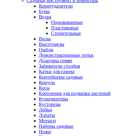
Садовый инструмент и инвентарь
Корнеудалители
Буры
Ведра
Оцинкованные
Пластиковые
Строительные
Вилы
Высоторезы
Грабли
Демонстрационные лотки
Дозаторы семян
Забиватели столбов
Катки для газона
Контейнеры садовые
Конусы
Косы
Крепления для подвязки растений
Культиваторы
Кусторезы
Лейки
Лопаты
Мотыги
Наборы садовые
Ножи