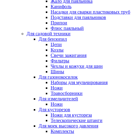
Жало для паяльника
Канифоль
Насадки для сварки пластиковых труб
Подставки для паяльников
Припои
Флюс паяльный
Для садовой техники
Для бензопил
Цепи
Козлы
Свечи зажигания
Фильтры
Чехлы и кожухи для шин
Шины
Для газонокосилок
Наборы для мульчирования
Ножи
Травосборники
Для измельчителей
Ножи
Для кусторезов
Ножи для кустореза
Телескопические штанги
Для моек высокого давления
Комплекты