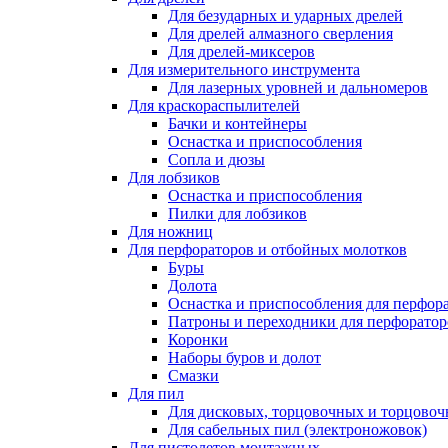
Для безударных и ударных дрелей
Для дрелей алмазного сверления
Для дрелей-миксеров
Для измерительного инструмента
Для лазерных уровней и дальномеров
Для краскораспылителей
Бачки и контейнеры
Оснастка и приспособления
Сопла и дюзы
Для лобзиков
Оснастка и приспособления
Пилки для лобзиков
Для ножниц
Для перфораторов и отбойных молотков
Буры
Долота
Оснастка и приспособления для перфор
Патроны и переходники для перфоратор
Коронки
Наборы буров и долот
Смазки
Для пил
Для дисковых, торцовочных и торцово
Для сабельных пил (электроножовок)
Для пистолетов монтажных