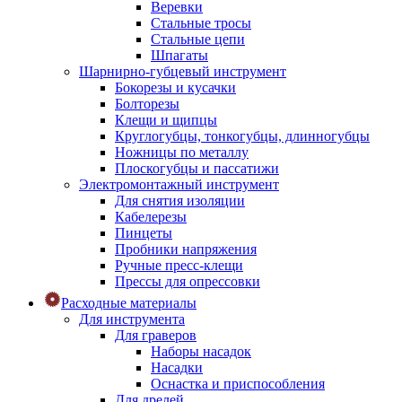
Веревки
Стальные тросы
Стальные цепи
Шпагаты
Шарнирно-губцевый инструмент
Бокорезы и кусачки
Болторезы
Клещи и щипцы
Круглогубцы, тонкогубцы, длинногубцы
Ножницы по металлу
Плоскогубцы и пассатижи
Электромонтажный инструмент
Для снятия изоляции
Кабелерезы
Пинцеты
Пробники напряжения
Ручные пресс-клещи
Прессы для опрессовки
Расходные материалы
Для инструмента
Для граверов
Наборы насадок
Насадки
Оснастка и приспособления
Для дрелей