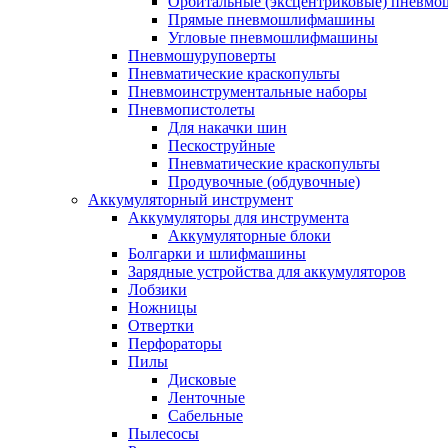
Орбитальные (эксцентриковые) пнев
Прямые пневмошлифмашины
Угловые пневмошлифмашины
Пневмошуруповерты
Пневматические краскопульты
Пневмоинструментальные наборы
Пневмопистолеты
Для накачки шин
Пескоструйные
Пневматические краскопульты
Продувочные (обдувочные)
Аккумуляторный инструмент
Аккумуляторы для инструмента
Аккумуляторные блоки
Болгарки и шлифмашины
Зарядные устройства для аккумуляторов
Лобзики
Ножницы
Отвертки
Перфораторы
Пилы
Дисковые
Ленточные
Сабельные
Пылесосы