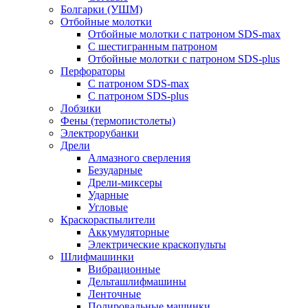
Болгарки (УШМ)
Отбойные молотки
Отбойные молотки с патроном SDS-max
С шестигранным патроном
Отбойные молотки с патроном SDS-plus
Перфораторы
С патроном SDS-max
С патроном SDS-plus
Лобзики
Фены (термопистолеты)
Электрорубанки
Дрели
Алмазного сверления
Безударные
Дрели-миксеры
Ударные
Угловые
Краскораспылители
Аккумуляторные
Электрические краскопульты
Шлифмашинки
Вибрационные
Дельташлифмашины
Ленточные
Полировальные машинки