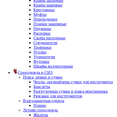
Краны запорные
Краны шаровые
Крестовина
Муфты
Переходники
Планки зажимные
Пружины
Распорки
Скобы распорные
Соединители
Тройники
Уголки
Удлинители
Футорки
Шкафы коллекторные
Спецодежда и СИЗ
Пояса, ремни и сумки
Чехлы, органайзеры сумки для инструмента
Браслеты
Разгрузочные сумки и пояса монтажника
Рюкзаки для инструментов
Влагозащитная одежда
Плащи
Летняя спецодежда
Жилеты