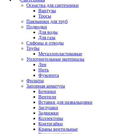
Оснастка для сантехники
Вантузы
Тросы
Паяльники для труб
Подводки
Для воды
Для газа
Сифоны и отводы
Трубы
Металлопластиковые
Уплотнительные материалы
Лен
Нить
Фумлента
Фильтра
Запорная арматура
Бочонки
Вентили
Вставки для развальцовки
Заглушки
Задвижки
Коллекторы
Контргайки
Краны вентильные