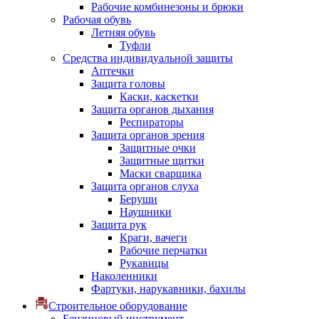
Рабочие комбинезоны и брюки
Рабочая обувь
Летняя обувь
Туфли
Средства индивидуальной защиты
Аптечки
Защита головы
Каски, каскетки
Защита органов дыхания
Респираторы
Защита органов зрения
Защитные очки
Защитные щитки
Маски сварщика
Защита органов слуха
Беруши
Наушники
Защита рук
Краги, вачеги
Рабочие перчатки
Рукавицы
Наколенники
Фартуки, нарукавники, бахилы
Строительное оборудование
Бензиновый инструмент