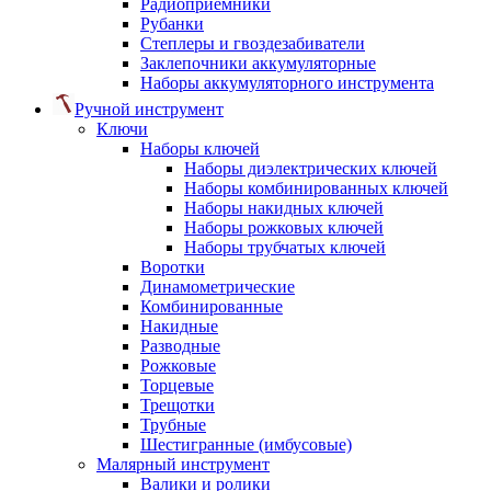
Радиоприемники
Рубанки
Степлеры и гвоздезабиватели
Заклепочники аккумуляторные
Наборы аккумуляторного инструмента
Ручной инструмент
Ключи
Наборы ключей
Наборы диэлектрических ключей
Наборы комбинированных ключей
Наборы накидных ключей
Наборы рожковых ключей
Наборы трубчатых ключей
Воротки
Динамометрические
Комбинированные
Накидные
Разводные
Рожковые
Торцевые
Трещотки
Трубные
Шестигранные (имбусовые)
Малярный инструмент
Валики и ролики