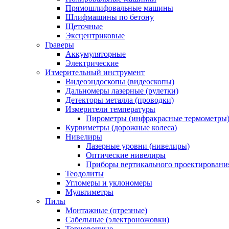
Прямошлифовальные машины
Шлифмашины по бетону
Щеточные
Эксцентриковые
Граверы
Аккумуляторные
Электрические
Измерительный инструмент
Видеоэндоскопы (видеоскопы)
Дальномеры лазерные (рулетки)
Детекторы металла (проводки)
Измерители температуры
Пирометры (инфракрасные термометры
Курвиметры (дорожные колеса)
Нивелиры
Лазерные уровни (нивелиры)
Оптические нивелиры
Приборы вертикального проектировани
Теодолиты
Угломеры и уклономеры
Мультиметры
Пилы
Монтажные (отрезные)
Сабельные (электроножовки)
Торцовочные