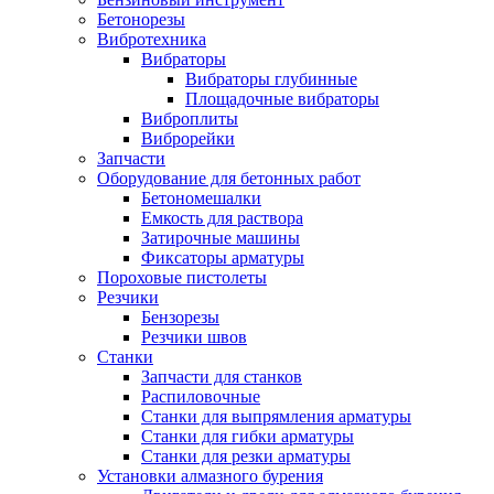
Бетонорезы
Вибротехника
Вибраторы
Вибраторы глубинные
Площадочные вибраторы
Виброплиты
Виброрейки
Запчасти
Оборудование для бетонных работ
Бетономешалки
Емкость для раствора
Затирочные машины
Фиксаторы арматуры
Пороховые пистолеты
Резчики
Бензорезы
Резчики швов
Станки
Запчасти для станков
Распиловочные
Станки для выпрямления арматуры
Станки для гибки арматуры
Станки для резки арматуры
Установки алмазного бурения