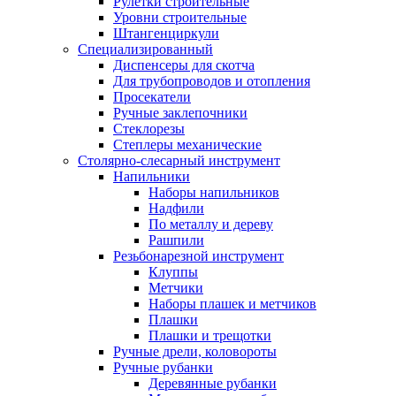
Рулетки строительные
Уровни строительные
Штангенциркули
Специализированный
Диспенсеры для скотча
Для трубопроводов и отопления
Просекатели
Ручные заклепочники
Стеклорезы
Степлеры механические
Столярно-слесарный инструмент
Напильники
Наборы напильников
Надфили
По металлу и дереву
Рашпили
Резьбонарезной инструмент
Клуппы
Метчики
Наборы плашек и метчиков
Плашки
Плашки и трещотки
Ручные дрели, коловороты
Ручные рубанки
Деревянные рубанки