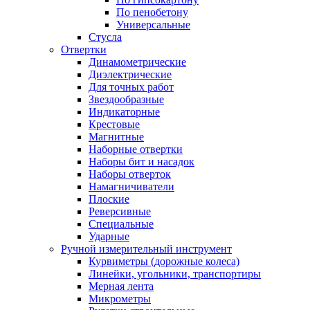
По пенобетону
Универсальные
Стусла
Отвертки
Динамометрические
Диэлектрические
Для точных работ
Звездообразные
Индикаторные
Крестовые
Магнитные
Наборные отвертки
Наборы бит и насадок
Наборы отверток
Намагничиватели
Плоские
Реверсивные
Специальные
Ударные
Ручной измерительный инструмент
Курвиметры (дорожные колеса)
Линейки, угольники, транспортиры
Мерная лента
Микрометры