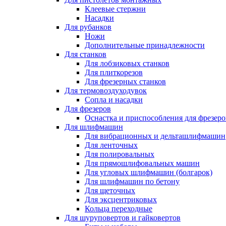
Клеевые стержни
Насадки
Для рубанков
Ножи
Дополнительные принадлежности
Для станков
Для лобзиковых станков
Для плиткорезов
Для фрезерных станков
Для термовоздуходувок
Сопла и насадки
Для фрезеров
Оснастка и приспособления для фрезеро
Для шлифмашин
Для вибрационных и дельташлифмашин
Для ленточных
Для полировальных
Для прямошлифовальных машин
Для угловых шлифмашин (болгарок)
Для шлифмашин по бетону
Для щеточных
Для эксцентриковых
Кольца переходные
Для шуруповертов и гайковертов