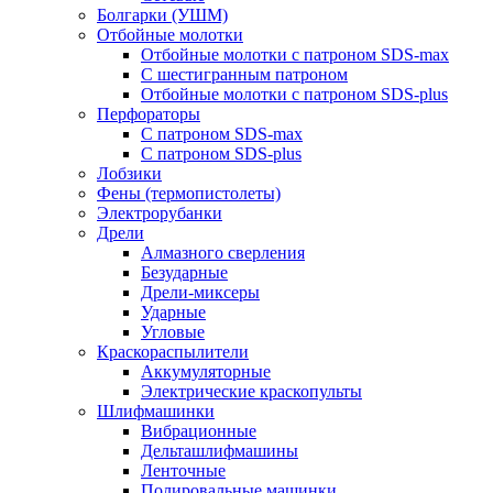
Болгарки (УШМ)
Отбойные молотки
Отбойные молотки с патроном SDS-max
С шестигранным патроном
Отбойные молотки с патроном SDS-plus
Перфораторы
С патроном SDS-max
С патроном SDS-plus
Лобзики
Фены (термопистолеты)
Электрорубанки
Дрели
Алмазного сверления
Безударные
Дрели-миксеры
Ударные
Угловые
Краскораспылители
Аккумуляторные
Электрические краскопульты
Шлифмашинки
Вибрационные
Дельташлифмашины
Ленточные
Полировальные машинки