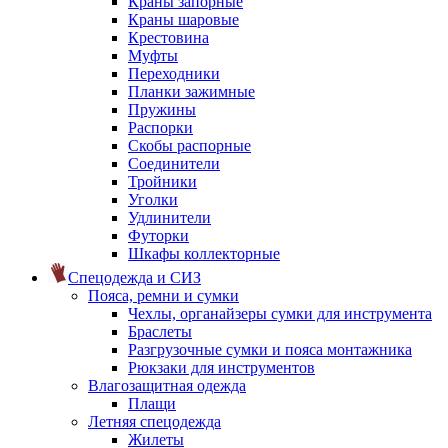
Краны запорные
Краны шаровые
Крестовина
Муфты
Переходники
Планки зажимные
Пружины
Распорки
Скобы распорные
Соединители
Тройники
Уголки
Удлинители
Футорки
Шкафы коллекторные
Спецодежда и СИЗ
Пояса, ремни и сумки
Чехлы, органайзеры сумки для инструмента
Браслеты
Разгрузочные сумки и пояса монтажника
Рюкзаки для инструментов
Влагозащитная одежда
Плащи
Летняя спецодежда
Жилеты