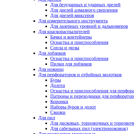
Для безударных и ударных дрелей
Для дрелей алмазного сверления
Для дрелей-миксеров
Для измерительного инструмента
Для лазерных уровней и дальномеров
Для краскораспылителей
Бачки и контейнеры
Оснастка и приспособления
Сопла и дюзы
Для лобзиков
Оснастка и приспособления
Пилки для лобзиков
Для ножниц
Для перфораторов и отбойных молотков
Буры
Долота
Оснастка и приспособления для перфор
Патроны и переходники для перфоратор
Коронки
Наборы буров и долот
Смазки
Для пил
Для дисковых, торцовочных и торцово
Для сабельных пил (электроножовок)
Для пистолетов монтажных