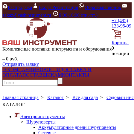
Распродажа
Вход / Регистрация
Обратный звонок
zakaz@vashinstrument.ru
9:00-18:00 (пн.-пт.)
+7 (495)
133-95-99
Корзина
0
Комплексные поставки инструмента и оборудования
позиций
– 0 руб.
Отправить заявку
О КОМПАНИИ
НОВОСТИ
ДОСТАВКА И
ОПЛАТА
ПОСТАВЩИКАМ
КОНТАКТЫ
Главная страница
>
Каталог
>
Все для сада
>
Садовый инс
КАТАЛОГ
Электроинструменты
Шуруповерты
Аккумуляторные дрели-шуруповерты
Сетевые