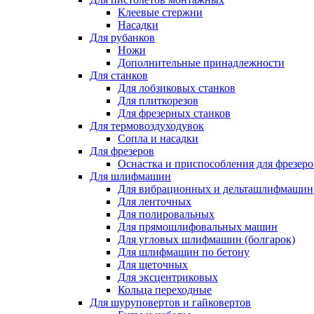
Клеевые стержни
Насадки
Для рубанков
Ножи
Дополнительные принадлежности
Для станков
Для лобзиковых станков
Для плиткорезов
Для фрезерных станков
Для термовоздуходувок
Сопла и насадки
Для фрезеров
Оснастка и приспособления для фрезеро
Для шлифмашин
Для вибрационных и дельташлифмашин
Для ленточных
Для полировальных
Для прямошлифовальных машин
Для угловых шлифмашин (болгарок)
Для шлифмашин по бетону
Для щеточных
Для эксцентриковых
Кольца переходные
Для шуруповертов и гайковертов