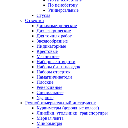
По пенобетону
Универсальные
Стусла
Отвертки
Динамометрические
Диэлектрические
Для точных работ
Звездообразные
Индикаторные
Крестовые
Магнитные
Наборные отвертки
Наборы бит и насадок
Наборы отверток
Намагничиватели
Плоские
Реверсивные
Специальные
Ударные
Ручной измерительный инструмент
Курвиметры (дорожные колеса)
Линейки, угольники, транспортиры
Мерная лента
Микрометры