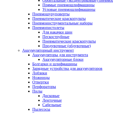
Орбитальные (эксцентриковые) пнев
Прямые пневмошлифмашины
Угловые пневмошлифмашины
Пневмошуруповерты
Пневматические краскопульты
Пневмоинструментальные наборы
Пневмопистолеты
Для накачки шин
Пескоструйные
Пневматические краскопульты
Продувочные (обдувочные)
Аккумуляторный инструмент
Аккумуляторы для инструмента
Аккумуляторные блоки
Болгарки и шлифмашины
Зарядные устройства для аккумуляторов
Лобзики
Ножницы
Отвертки
Перфораторы
Пилы
Дисковые
Ленточные
Сабельные
Пылесосы