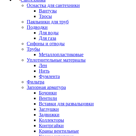
Оснастка для сантехники
Вантузы
Тросы
Паяльники для труб
Подводки
Для воды
Для газа
Сифоны и отводы
Трубы
Металлопластиковые
Уплотнительные материалы
Лен
Нить
Фумлента
Фильтра
Запорная арматура
Бочонки
Вентили
Вставки для развальцовки
Заглушки
Задвижки
Коллекторы
Контргайки
Краны вентильные