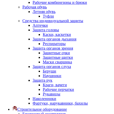
Рабочие комбинезоны и брюки
Рабочая обувь
Летняя обувь
Туфли
Средства индивидуальной защиты
Аптечки
Защита головы
Каски, каскетки
Защита органов дыхания
Респираторы
Защита органов зрения
Защитные очки
Защитные щитки
Маски сварщика
Защита органов слуха
Беруши
Наушники
Защита рук
Краги, вачеги
Рабочие перчатки
Рукавицы
Наколенники
Фартуки, нарукавники, бахилы
Строительное оборудование
Бензиновый инструмент