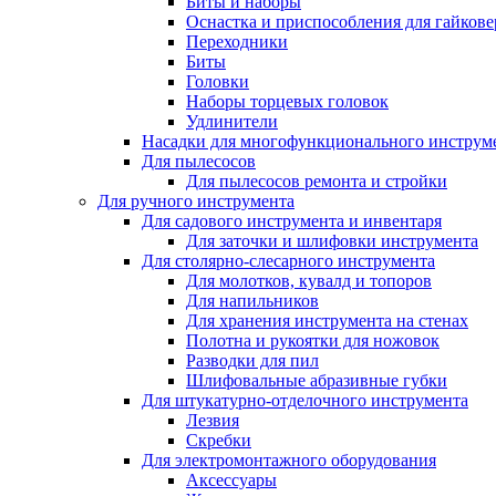
Биты и наборы
Оснастка и приспособления для гайкове
Переходники
Биты
Головки
Наборы торцевых головок
Удлинители
Насадки для многофункционального инструм
Для пылесосов
Для пылесосов ремонта и стройки
Для ручного инструмента
Для садового инструмента и инвентаря
Для заточки и шлифовки инструмента
Для столярно-слесарного инструмента
Для молотков, кувалд и топоров
Для напильников
Для хранения инструмента на стенах
Полотна и рукоятки для ножовок
Разводки для пил
Шлифовальные абразивные губки
Для штукатурно-отделочного инструмента
Лезвия
Скребки
Для электромонтажного оборудования
Аксессуары