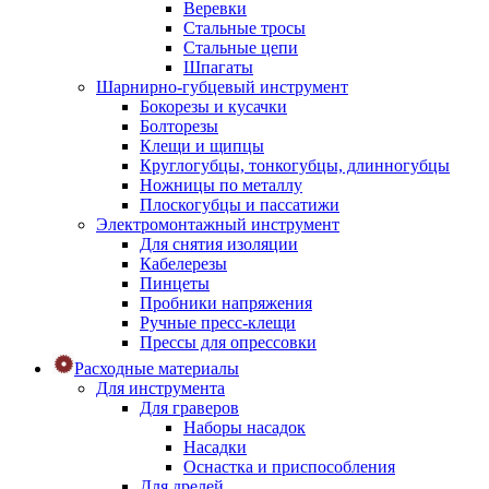
Веревки
Стальные тросы
Стальные цепи
Шпагаты
Шарнирно-губцевый инструмент
Бокорезы и кусачки
Болторезы
Клещи и щипцы
Круглогубцы, тонкогубцы, длинногубцы
Ножницы по металлу
Плоскогубцы и пассатижи
Электромонтажный инструмент
Для снятия изоляции
Кабелерезы
Пинцеты
Пробники напряжения
Ручные пресс-клещи
Прессы для опрессовки
Расходные материалы
Для инструмента
Для граверов
Наборы насадок
Насадки
Оснастка и приспособления
Для дрелей