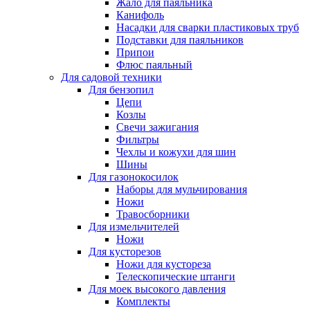
Жало для паяльника
Канифоль
Насадки для сварки пластиковых труб
Подставки для паяльников
Припои
Флюс паяльный
Для садовой техники
Для бензопил
Цепи
Козлы
Свечи зажигания
Фильтры
Чехлы и кожухи для шин
Шины
Для газонокосилок
Наборы для мульчирования
Ножи
Травосборники
Для измельчителей
Ножи
Для кусторезов
Ножи для кустореза
Телескопические штанги
Для моек высокого давления
Комплекты