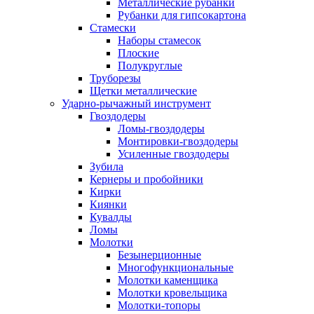
Металлические рубанки
Рубанки для гипсокартона
Стамески
Наборы стамесок
Плоские
Полукруглые
Труборезы
Щетки металлические
Ударно-рычажный инструмент
Гвоздодеры
Ломы-гвоздодеры
Монтировки-гвоздодеры
Усиленные гвоздодеры
Зубила
Кернеры и пробойники
Кирки
Киянки
Кувалды
Ломы
Молотки
Безынерционные
Многофункциональные
Молотки каменщика
Молотки кровельщика
Молотки-топоры