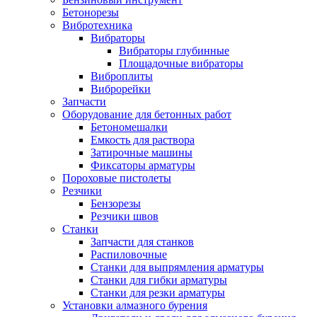
Бетонорезы
Вибротехника
Вибраторы
Вибраторы глубинные
Площадочные вибраторы
Виброплиты
Виброрейки
Запчасти
Оборудование для бетонных работ
Бетономешалки
Емкость для раствора
Затирочные машины
Фиксаторы арматуры
Пороховые пистолеты
Резчики
Бензорезы
Резчики швов
Станки
Запчасти для станков
Распиловочные
Станки для выпрямления арматуры
Станки для гибки арматуры
Станки для резки арматуры
Установки алмазного бурения