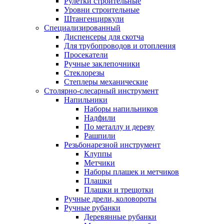
Рулетки строительные
Уровни строительные
Штангенциркули
Специализированный
Диспенсеры для скотча
Для трубопроводов и отопления
Просекатели
Ручные заклепочники
Стеклорезы
Степлеры механические
Столярно-слесарный инструмент
Напильники
Наборы напильников
Надфили
По металлу и дереву
Рашпили
Резьбонарезной инструмент
Клуппы
Метчики
Наборы плашек и метчиков
Плашки
Плашки и трещотки
Ручные дрели, коловороты
Ручные рубанки
Деревянные рубанки