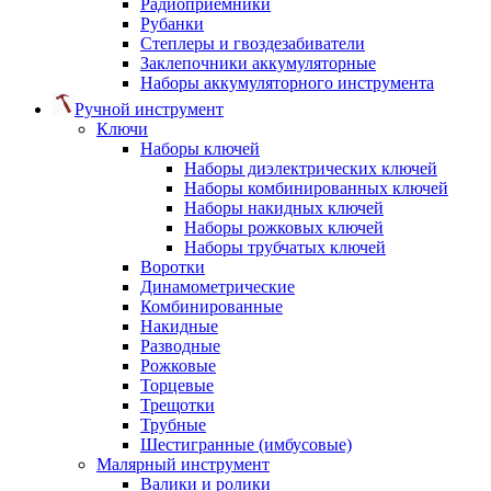
Радиоприемники
Рубанки
Степлеры и гвоздезабиватели
Заклепочники аккумуляторные
Наборы аккумуляторного инструмента
Ручной инструмент
Ключи
Наборы ключей
Наборы диэлектрических ключей
Наборы комбинированных ключей
Наборы накидных ключей
Наборы рожковых ключей
Наборы трубчатых ключей
Воротки
Динамометрические
Комбинированные
Накидные
Разводные
Рожковые
Торцевые
Трещотки
Трубные
Шестигранные (имбусовые)
Малярный инструмент
Валики и ролики