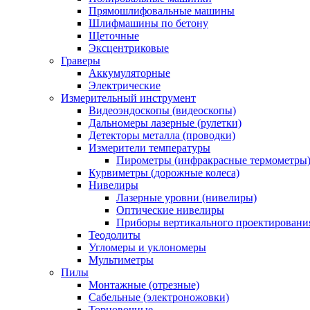
Прямошлифовальные машины
Шлифмашины по бетону
Щеточные
Эксцентриковые
Граверы
Аккумуляторные
Электрические
Измерительный инструмент
Видеоэндоскопы (видеоскопы)
Дальномеры лазерные (рулетки)
Детекторы металла (проводки)
Измерители температуры
Пирометры (инфракрасные термометры
Курвиметры (дорожные колеса)
Нивелиры
Лазерные уровни (нивелиры)
Оптические нивелиры
Приборы вертикального проектировани
Теодолиты
Угломеры и уклономеры
Мультиметры
Пилы
Монтажные (отрезные)
Сабельные (электроножовки)
Торцовочные