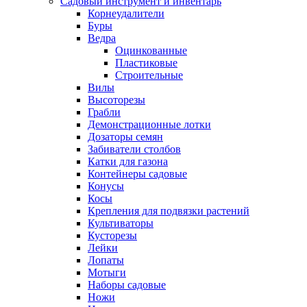
Садовый инструмент и инвентарь
Корнеудалители
Буры
Ведра
Оцинкованные
Пластиковые
Строительные
Вилы
Высоторезы
Грабли
Демонстрационные лотки
Дозаторы семян
Забиватели столбов
Катки для газона
Контейнеры садовые
Конусы
Косы
Крепления для подвязки растений
Культиваторы
Кусторезы
Лейки
Лопаты
Мотыги
Наборы садовые
Ножи