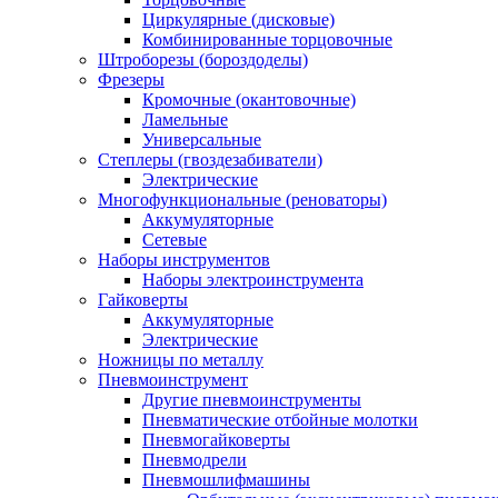
Циркулярные (дисковые)
Комбинированные торцовочные
Штроборезы (бороздоделы)
Фрезеры
Кромочные (окантовочные)
Ламельные
Универсальные
Степлеры (гвоздезабиватели)
Электрические
Многофункциональные (реноваторы)
Аккумуляторные
Сетевые
Наборы инструментов
Наборы электроинструмента
Гайковерты
Аккумуляторные
Электрические
Ножницы по металлу
Пневмоинструмент
Другие пневмоинструменты
Пневматические отбойные молотки
Пневмогайковерты
Пневмодрели
Пневмошлифмашины