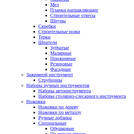
Мел
Планки направляющие
Строительные отвесы
Шнуры
Скребки
Строительные ножи
Терки
Шпатели
Зубчатые
Малярные
Прижимные
Резиновые
Фасадные
Зажимной инструмент
Струбцины
Наборы ручных инструментов
Наборы автоинструмента
Наборы столярно-слесарного инструмента
Ножовки
Ножовки по дереву
Ножовки по металлу
Ручные лобзики
Специальные
Обушковые
По гипсокартону